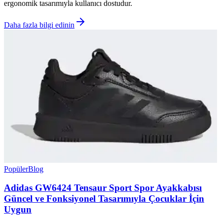
ergonomik tasarımıyla kullanıcı dostudur.
Daha fazla bilgi edinin
Popüler
Blog
Adidas GW6424 Tensaur Sport Spor Ayakkabısı
Güncel ve Fonksiyonel Tasarımıyla Çocuklar İçin
Uygun