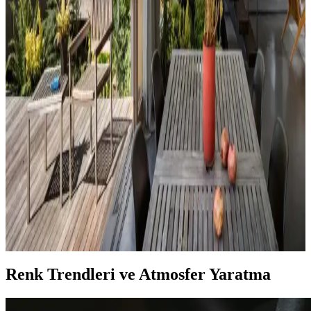
Reddit tartışması üzerinden ev dekorasyonunda renk uyumu,
mobilya yerleşimi ve aksesuar dengesi gibi unsurların yaşam
alanlarının estetik ve fonksiyonelliğini nasıl etkilediği inceleniyor.
Hermes Dekor Ürünleri İncelemesi: Ella'dan
Alışveriş ve Ürün Kalitesi Değerlendirmesi
Ella satıcısından alınan Hermes dekor ürünleri, yüksek deri kalitesi
ve detaylı işçiliğiyle öne çıkıyor. Ürünlerin boyutları beklentileri
aşarken, fiyat ve orijinallik tartışmaları da dikkat çekiyor.
Veranda Dekorasyonunda Bitki Seçimi, Aydınlatma
ve Mobilya Düzenlemeleriyle Estetik İyileştirme
Yöntemleri
Veranda dekorasyonunda bitkiler, halılar, aydınlatma ve mobilyaların
uyumlu kullanımı mekânı daha davetkâr ve fonksiyonel kılar. Doğru
seçimler verandanın atmosferini ve dış görünümünü güçlendirir.
Renk Trendleri ve Atmosfer Yaratma