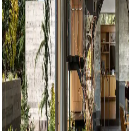
Yatak odası duvar renginin seçimi, ışık koşulları, zemin ve pencere
yerleşimi gibi faktörlerle uyumlu olmalıdır. Sıcak-soğuk kahverengi
ve yeşil tonları farklı atmosferler yaratır. Renk örnekleri farklı ışık
koşullarında test edilmelidir.
Kahvaltı Köşeleri İçin Sandalye Seçenekleri ve
Dekorasyon İpuçları
Kahvaltı köşelerinde ahşap ve sentetik deri sandalyeler, dayanıklılık
ve temizlik kolaylığı sunar. Minder ve özel tasarım halılarla konfor
ve estetik dengelenir, mekanın atmosferi güçlenir.
Perde Rengine Uyumlu Nevresim Seçimi: Renk ve
Desenlerle Dekorasyonda Denge Sağlama
Perde ve nevresim uyumu, krem ve magnolia tonlarındaki odalarda
mekanın estetiğini artırır. Kırmızı, kahverengi ve turuncu tonlarıyla
uyumlu renk ve desen önerileri sunulmaktadır.
Ev Dekorasyonunda Denge ve Fonksiyonellik: Renk
Uyumu, Mobilya Yerleşimi ve Estetik İncelemesi