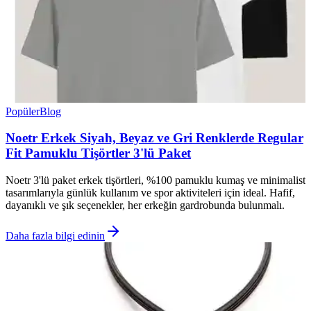
Popüler
Blog
Noetr Erkek Siyah, Beyaz ve Gri Renklerde Regular
Fit Pamuklu Tişörtler 3'lü Paket
Noetr 3'lü paket erkek tişörtleri, %100 pamuklu kumaş ve minimalist
tasarımlarıyla günlük kullanım ve spor aktiviteleri için ideal. Hafif,
dayanıklı ve şık seçenekler, her erkeğin gardrobunda bulunmalı.
Daha fazla bilgi edinin