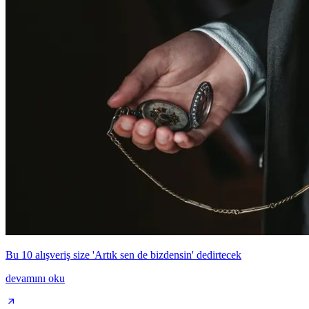
Bu 10 alışveriş size 'Artık sen de bizdensin' dedirtecek
devamını oku