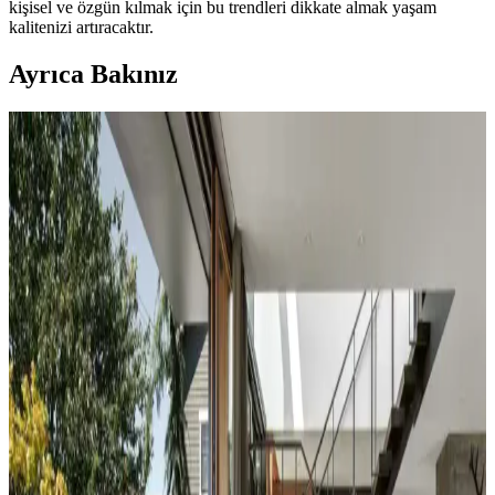
kişisel ve özgün kılmak için bu trendleri dikkate almak yaşam
kalitenizi artıracaktır.
Ayrıca Bakınız
Koltuk ve Aksesuar Sandalyelerde Renk Uyumu ve
Dekorasyonda Görsel Denge Sağlama Yöntemleri
Koltuk ve aksesuar sandalyelerde renk uyumsuzluğu görsel rekabete
yol açabilir. Halı, perde, yastık ve mobilya yerleşimi ile renkler
dengelenerek mekanın estetik bütünlüğü sağlanır.
Duvar Rengiyle Uyumlu Perde Seçimi: Yeşil,
Turuncu ve Kahverenginin Mekâna Etkisi
Duvar rengine uyumlu perde seçimi, mekânın atmosferini belirler.
Yeşil tonlar doğal sakinlik sunarken, turuncu ve kahverengi sıcaklık
katar. Kalın keten ve karartma perdeler ışık kontrolünde avantaj
sağlar.
Yatak Odası Duvar Rengi Seçiminde Işık ve
Tonların Önemi ve Etkileri