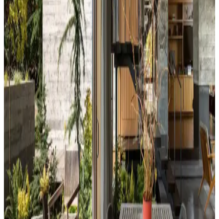
Kahvaltı Köşeleri İçin Sandalye Seçenekleri ve
Dekorasyon İpuçları
Kahvaltı köşelerinde ahşap ve sentetik deri sandalyeler, dayanıklılık
ve temizlik kolaylığı sunar. Minder ve özel tasarım halılarla konfor
ve estetik dengelenir, mekanın atmosferi güçlenir.
Perde Rengine Uyumlu Nevresim Seçimi: Renk ve
Desenlerle Dekorasyonda Denge Sağlama
Perde ve nevresim uyumu, krem ve magnolia tonlarındaki odalarda
mekanın estetiğini artırır. Kırmızı, kahverengi ve turuncu tonlarıyla
uyumlu renk ve desen önerileri sunulmaktadır.
Ev Dekorasyonunda Denge ve Fonksiyonellik: Renk
Uyumu, Mobilya Yerleşimi ve Estetik İncelemesi
Reddit tartışması üzerinden ev dekorasyonunda renk uyumu,
mobilya yerleşimi ve aksesuar dengesi gibi unsurların yaşam
alanlarının estetik ve fonksiyonelliğini nasıl etkilediği inceleniyor.
Hermes Dekor Ürünleri İncelemesi: Ella'dan