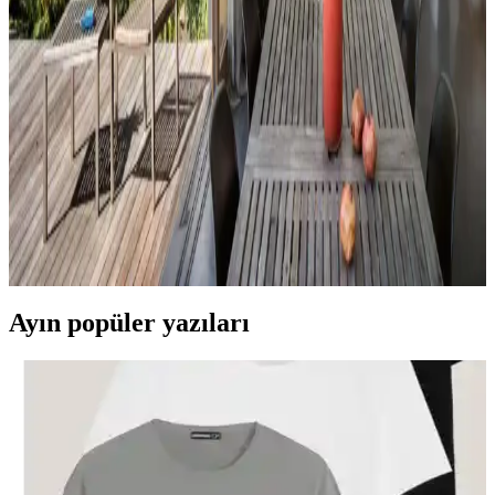
Alışveriş ve Ürün Kalitesi Değerlendirmesi
Ella satıcısından alınan Hermes dekor ürünleri, yüksek deri kalitesi
ve detaylı işçiliğiyle öne çıkıyor. Ürünlerin boyutları beklentileri
aşarken, fiyat ve orijinallik tartışmaları da dikkat çekiyor.
Veranda Dekorasyonunda Bitki Seçimi, Aydınlatma
ve Mobilya Düzenlemeleriyle Estetik İyileştirme
Yöntemleri
Veranda dekorasyonunda bitkiler, halılar, aydınlatma ve mobilyaların
uyumlu kullanımı mekânı daha davetkâr ve fonksiyonel kılar. Doğru
seçimler verandanın atmosferini ve dış görünümünü güçlendirir.
Ayın popüler yazıları