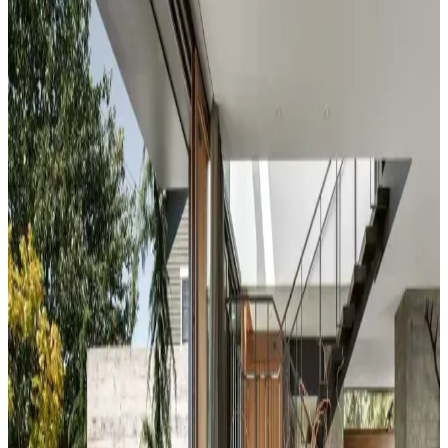
Koltuk ve Aksesuar Sandalyelerde Renk Uyumu ve
Dekorasyonda Görsel Denge Sağlama Yöntemleri
Koltuk ve aksesuar sandalyelerde renk uyumsuzluğu görsel rekabete
yol açabilir. Halı, perde, yastık ve mobilya yerleşimi ile renkler
dengelenerek mekanın estetik bütünlüğü sağlanır.
Duvar Rengiyle Uyumlu Perde Seçimi: Yeşil,
Turuncu ve Kahverenginin Mekâna Etkisi
Duvar rengine uyumlu perde seçimi, mekânın atmosferini belirler.
Yeşil tonlar doğal sakinlik sunarken, turuncu ve kahverengi sıcaklık
katar. Kalın keten ve karartma perdeler ışık kontrolünde avantaj
sağlar.
Yatak Odası Duvar Rengi Seçiminde Işık ve
Tonların Önemi ve Etkileri
Yatak odası duvar renginin seçimi, ışık koşulları, zemin ve pencere
yerleşimi gibi faktörlerle uyumlu olmalıdır. Sıcak-soğuk kahverengi
ve yeşil tonları farklı atmosferler yaratır. Renk örnekleri farklı ışık
koşullarında test edilmelidir.