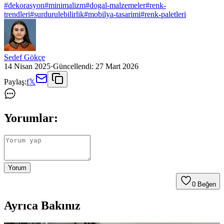
#
dekorasyon
#
minimalizm
#
dogal-malzemeler
#
renk-
trendleri
#
surdurulebilirlik
#
mobilya-tasarimi
#
renk-paletleri
Sedef Gökçe
14 Nisan 2025
·
Güncellendi:
27 Mart 2026
Paylaş:
f
𝕏
Yorumlar:
Yorum
0
Beğen
Ayrıca Bakınız