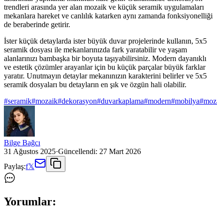
trendleri arasında yer alan mozaik ve küçük seramik uygulamaları
mekanlara hareket ve canlılık katarken aynı zamanda fonksiyonelliği
de beraberinde getirir.
İster küçük detaylarda ister büyük duvar projelerinde kullanın, 5x5
seramik dosyası ile mekanlarınızda fark yaratabilir ve yaşam
alanlarınızı bambaşka bir boyuta taşıyabilirsiniz. Modern dayanıklı
ve estetik çözümler arayanlar için bu küçük parçalar büyük farklar
yaratır. Unutmayın detaylar mekanınızın karakterini belirler ve 5x5
seramik dosyaları bu detayların en şık ve özgün hali olabilir.
#
seramik
#
mozaik
#
dekorasyon
#
duvarkaplama
#
modern
#
mobilya
#
moz
Bilge Bağcı
31 Ağustos 2025
·
Güncellendi:
27 Mart 2026
Paylaş:
f
𝕏
Yorumlar: