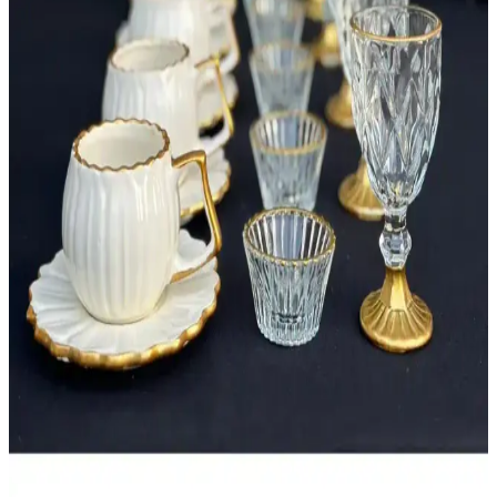
araya getirerek mekanlara şıklık katıyor. Malzeme ve tasarım
seçenekleriyle modern trendleri takip edin.
Karaca Alacahöyük Sürahi ile Geleneksel ve
Modern Dekorasyonun Buluşması
Karaca Alacahöyük sürahi, geleneksel motifleri modern tasarımla
harmanlayan estetik ve fonksiyonel bir dekorasyon parçasıdır.
Evlerde şıklık ve kültürel değerler sunar.
HediyeKöşkü Damla Sunumlu 24 Parça Kahve Seti
Doğa Teması ve Şık Tasarımıyla
Doğa motifleriyle tasarlanmış, 6 kişilik kahve sunum seti, yüksek
kaliteli seramik malzemesiyle dayanıklı ve şık. Estetik ve
fonksiyonellik sunan bu set, çeşitli kullanım alanlarına uygun olarak
tasarlandı.
Genel Markalar 24 Parça Papatya Kahve Sunum
Seti Modern ve Şık Tasarım ile Dayanıklı Kullanım
Şık ve dayanıklı seramik kahve seti, 6 kişilik kapasitesi ve modern
tasarımıyla ev ve sosyal etkinlikleriniz için ideal, estetik ve