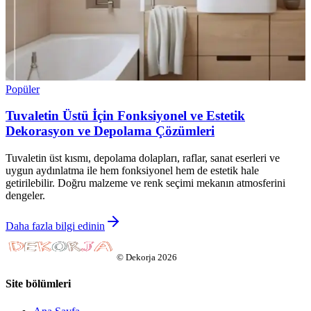
Popüler
Tuvaletin Üstü İçin Fonksiyonel ve Estetik
Dekorasyon ve Depolama Çözümleri
Tuvaletin üst kısmı, depolama dolapları, raflar, sanat eserleri ve
uygun aydınlatma ile hem fonksiyonel hem de estetik hale
getirilebilir. Doğru malzeme ve renk seçimi mekanın atmosferini
dengeler.
Daha fazla bilgi edinin
©
Dekorja
2026
Site bölümleri