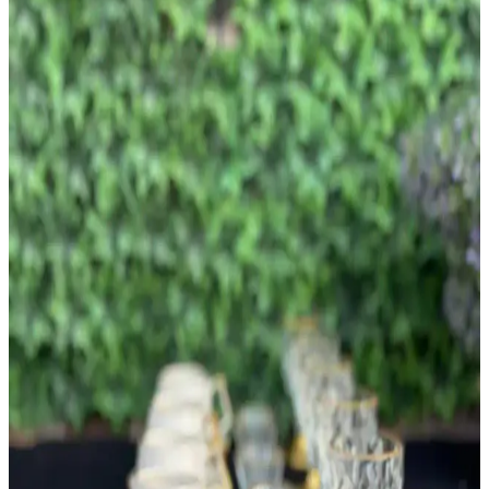
alınmaktadır. Maliyet etkin ve estetik çözümler sunulmaktadır.
Villeroy & Boch La Boule Yemek Takımı: Orijinal
ve Replika Ürünlerin Karşılaştırması
Villeroy & Boch La Boule yemek takımı orijinal ve replika
seçenekleriyle inceleniyor. Kalite, fiyat ve güvenilir satıcılar
açısından karşılaştırmalar yapılarak kullanıcılar için rehber
oluşturuluyor.
Çamaşır Odasında Zemin Seramiği ve Duvar
Dekorasyonu Tercihleri: Estetik ve İşlevsellik
Dengesi
Küçük çamaşır odalarında zemin seramiği ana görsel öğedir.
Duvarlarda sade boya veya açık renk seramik tercih edilmelidir.
Yoğun desenli duvar kağıtları görsel karmaşaya yol açar ve
önerilmez.
Kahve Servis Tabaklarıyla Dekorasyonda Zarafetin
Yeni Adresi ve Modern Trendler
Kahve servis tabakları, dekorasyonda estetik ve fonksiyonelliği bir