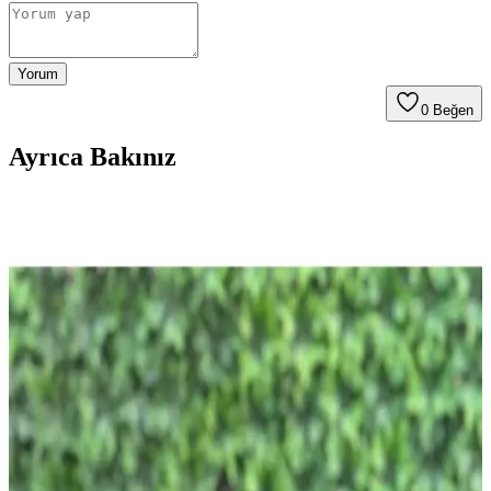
Yorum
0
Beğen
Ayrıca Bakınız
Palm Springs'te Orijinal Mimariyi Korumaya
Odaklanan Modern Yenileme Projesi
Palm Springs'te bir yıl süren yenileme, orijinal mimari detayları
koruyarak modern ve özgün tasarım anlayışıyla yeniden
şekillendirildi. Kırmızı zellige karolar ve dayanıklı malzeme seçimi
evin karakterini güçlendiriyor.
Eski Seramik Karoları Yenileme ve Mutfak
Dolaplarıyla Uyum Sağlama Yöntemleri
Eski seramik karoları değiştirmeden yenileme yöntemleri ve mutfak
dolaplarıyla renk uyumu sağlama teknikleri detaylıca ele