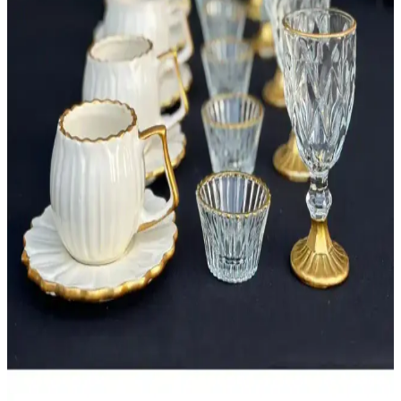
araya getirerek mekanlara şıklık katıyor. Malzeme ve tasarım
seçenekleriyle modern trendleri takip edin.
Karaca Alacahöyük Sürahi ile Geleneksel ve
Modern Dekorasyonun Buluşması
Karaca Alacahöyük sürahi, geleneksel motifleri modern tasarımla
harmanlayan estetik ve fonksiyonel bir dekorasyon parçasıdır.
Evlerde şıklık ve kültürel değerler sunar.
HediyeKöşkü Damla Sunumlu 24 Parça Kahve Seti
Doğa Teması ve Şık Tasarımıyla
Doğa motifleriyle tasarlanmış, 6 kişilik kahve sunum seti, yüksek
kaliteli seramik malzemesiyle dayanıklı ve şık. Estetik ve
fonksiyonellik sunan bu set, çeşitli kullanım alanlarına uygun olarak
tasarlandı.
Genel Markalar 24 Parça Papatya Kahve Sunum
Seti Modern ve Şık Tasarım ile Dayanıklı Kullanım
Şık ve dayanıklı seramik kahve seti, 6 kişilik kapasitesi ve modern
tasarımıyla ev ve sosyal etkinlikleriniz için ideal, estetik ve