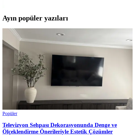
fonksiyonel bir seçim.
Ayın popüler yazıları
Popüler
Televizyon Sehpası Dekorasyonunda Denge ve
Ölçeklendirme Önerileriyle Estetik Çözümler