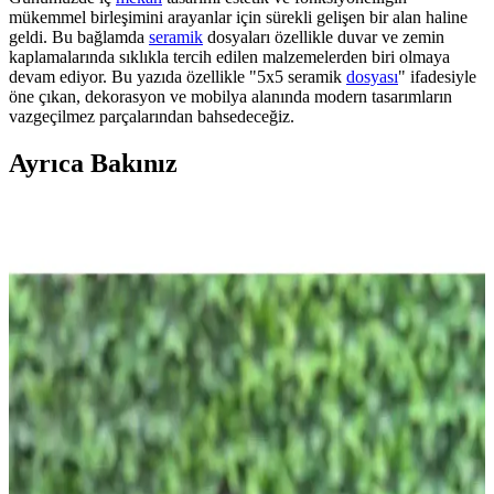
mükemmel birleşimini arayanlar için sürekli gelişen bir alan haline
geldi. Bu bağlamda
seramik
dosyaları özellikle duvar ve zemin
kaplamalarında sıklıkla tercih edilen malzemelerden biri olmaya
devam ediyor. Bu yazıda özellikle "5x5 seramik
dosyası
" ifadesiyle
öne çıkan, dekorasyon ve mobilya alanında modern tasarımların
vazgeçilmez parçalarından bahsedeceğiz.
Ayrıca Bakınız
Palm Springs'te Orijinal Mimariyi Korumaya
Odaklanan Modern Yenileme Projesi
Palm Springs'te bir yıl süren yenileme, orijinal mimari detayları
koruyarak modern ve özgün tasarım anlayışıyla yeniden
şekillendirildi. Kırmızı zellige karolar ve dayanıklı malzeme seçimi
evin karakterini güçlendiriyor.
Eski Seramik Karoları Yenileme ve Mutfak
Dolaplarıyla Uyum Sağlama Yöntemleri
Eski seramik karoları değiştirmeden yenileme yöntemleri ve mutfak
dolaplarıyla renk uyumu sağlama teknikleri detaylıca ele