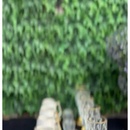
alınmaktadır. Maliyet etkin ve estetik çözümler sunulmaktadır.
Villeroy & Boch La Boule Yemek Takımı: Orijinal
ve Replika Ürünlerin Karşılaştırması
Villeroy & Boch La Boule yemek takımı orijinal ve replika
seçenekleriyle inceleniyor. Kalite, fiyat ve güvenilir satıcılar
açısından karşılaştırmalar yapılarak kullanıcılar için rehber
oluşturuluyor.
Çamaşır Odasında Zemin Seramiği ve Duvar
Dekorasyonu Tercihleri: Estetik ve İşlevsellik
Dengesi
Küçük çamaşır odalarında zemin seramiği ana görsel öğedir.
Duvarlarda sade boya veya açık renk seramik tercih edilmelidir.
Yoğun desenli duvar kağıtları görsel karmaşaya yol açar ve
önerilmez.
Kahve Servis Tabaklarıyla Dekorasyonda Zarafetin
Yeni Adresi ve Modern Trendler
Kahve servis tabakları, dekorasyonda estetik ve fonksiyonelliği bir