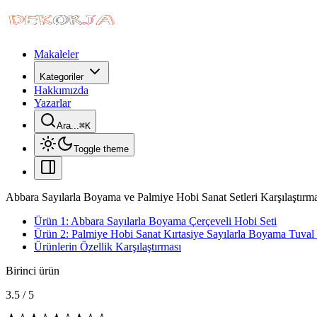
Makaleler
Kategoriler
Hakkımızda
Yazarlar
Ara...
⌘
K
Toggle theme
Abbara Sayılarla Boyama ve Palmiye Hobi Sanat Setleri Karşılaştırma
Ürün 1: Abbara Sayılarla Boyama Çerçeveli Hobi Seti
Ürün 2: Palmiye Hobi Sanat Kırtasiye Sayılarla Boyama Tuval 
Ürünlerin Özellik Karşılaştırması
Birinci ürün
3.5
/
5