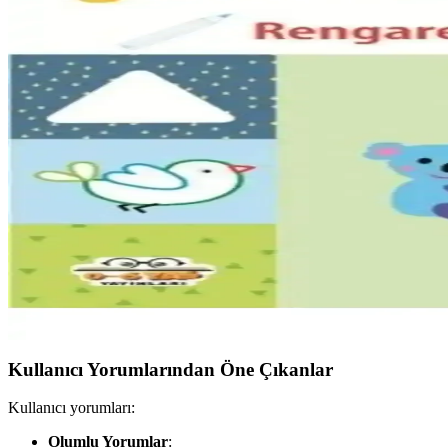
Rustoleum Mulberry Street koyu mor tonu, yatak odasında sofistike ve
Ev Dış Cephe Yenileme: Tuğla Boyama Riskleri ve M
Ev dış cephe yenilemede tuğla boyamanın nem ve yapısal sorunlara yol
Tavus Kuşu Sandalyesi Renk Seçimi: Estetik ve Tek
Tavus kuşu sandalyesinde estetik ve teknik açıdan renk seçimi önemli
Ahşap Panel Duvarların Korunması, Boyanması ve S
Ahşap panel duvarların kalitesi, dekorasyon seçenekleri ve mekan düz
Çocuklar İçin Boyama ve Eğlence Setleri Karşılaştırma
İki popüler çocuk boyama kitabı ve etkinlik setinin detaylı karşılaşt
Kullanıcı Yorumlarından Öne Çıkanlar
Kullanıcı yorumları:
Olumlu Yorumlar
: