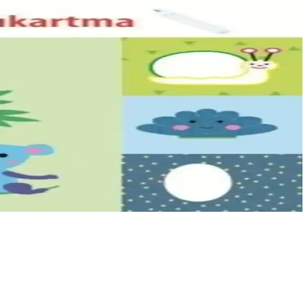
arla dengelenerek şık bir dekorasyon sağlar.
ne dair güncel tasarım trendleri ve bütçe planlaması ele alınıyor.
mekan uyumunu artırır.
andırılıyor.
uz.