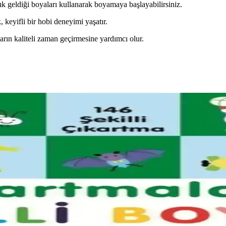
ılık geldiği boyaları kullanarak boyamaya başlayabilirsiniz.
 keyifli bir hobi deneyimi yaşatır.
ların kaliteli zaman geçirmesine yardımcı olur.
 Uyumu İçin Rehber
an önemlidir. Koyu tonlar, sıcak renkler ve doğal ahşap görünümü seçen
lternatif Tasarım Çözümleri
er sunar ancak geri dönüşü zordur. Raf ekleme ve elektrikli insertler i
ıyla Uyum Sağlama Yöntemleri
aplarıyla renk uyumu sağlama teknikleri detaylıca ele alınmaktadır. Ma
ekorasyonunda Derin Mor Tonları