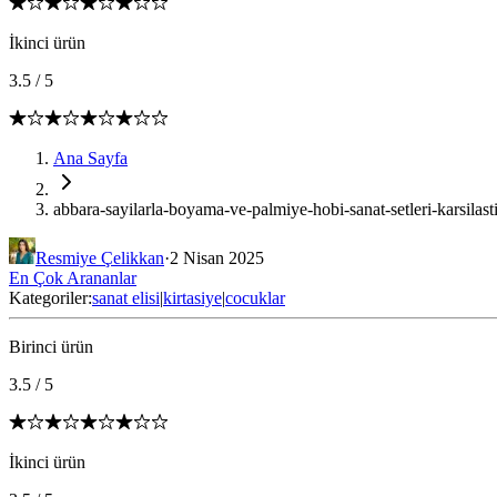
İkinci ürün
3.5
/
5
Ana Sayfa
abbara-sayilarla-boyama-ve-palmiye-hobi-sanat-setleri-karsilast
Resmiye Çelikkan
·
2 Nisan 2025
En Çok Arananlar
Kategoriler:
sanat elisi
|
kirtasiye
|
cocuklar
Birinci ürün
3.5
/
5
İkinci ürün