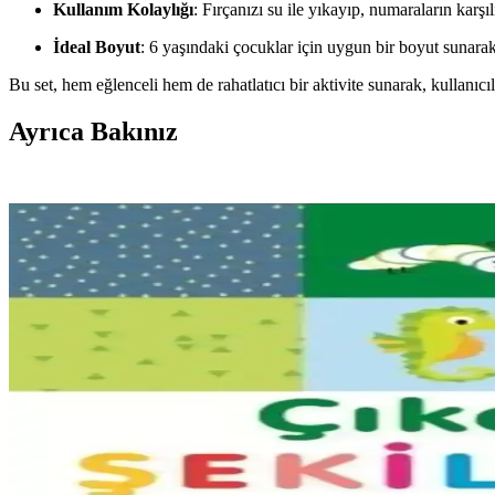
Kullanım Kolaylığı
: Fırçanızı su ile yıkayıp, numaraların karş
İdeal Boyut
: 6 yaşındaki çocuklar için uygun bir boyut sunarak,
Bu set, hem eğlenceli hem de rahatlatıcı bir aktivite sunarak, kullanıcı
Ayrıca Bakınız
Yan Sehpa Boyama Renk Seçenekleri ve Dekorasyon
Yan sehpa boyamada renk seçimi, mobilya ve dekorasyon uyumu açısınd
Tuğla Şömine Yenileme Yöntemleri: Renk Seçimi ve A
Tuğla şöminelerde boyama ve renk yıkama yöntemleri estetik değişiklikl
Eski Seramik Karoları Yenileme ve Mutfak Dolaplar
Eski seramik karoları değiştirmeden yenileme yöntemleri ve mutfak dol
Rustoleum Mulberry Street Rengi ile Yatak Odası D