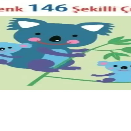
 sıcak bir atmosfer oluşturur. Koyu ahşap mobilyalar ve krem aksesuarl
odern Tasarım Yaklaşımları
 açabileceği, doğal renklerin korunması ve peyzaj düzenlemesinin önemi
nik Yaklaşımlarla Uyum Sağlama
dir. Mücevher tonları ve yüzey hazırlığı, sandalyenin özgünlüğünü ve 
ökülmesi Hakkında Detaylı Rehber
enlemesi ele alınarak, korunma, boyama veya sökme karar süreci detayl
sı En İyi Seçenekler ve Özellikler
ırmasıyla, en uygun eğlence ve eğitim ürününü seçmenize yardımcı oluyor