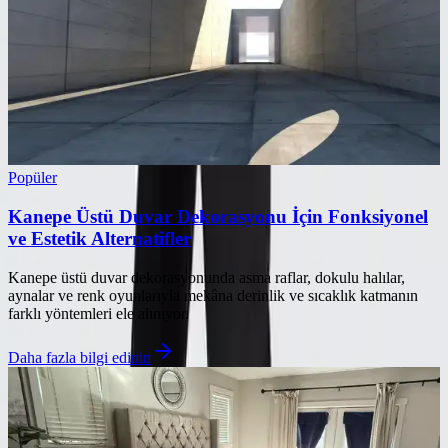
Popüler
Kanepe Üstü Duvar Dekorasyonu İçin Fonksiyonel
ve Estetik Alternatifler
Kanepe üstü duvar dekorasyonunda asma raflar, dokulu halılar,
aynalar ve renk oyunlarıyla mekâna derinlik ve sıcaklık katmanın
farklı yöntemleri ele alınıyor.
Daha fazla bilgi edinin