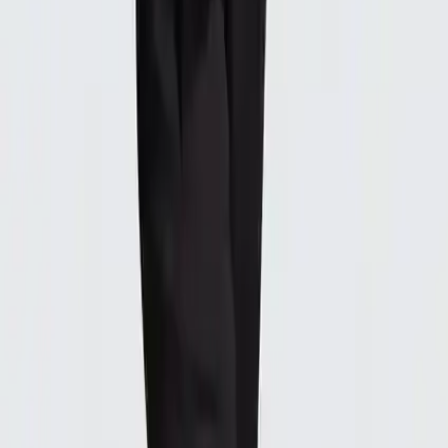
kullanıcının rahatlığı için ayarlanabilir özellikte tasarlanmıştır.
kullanım avantajları ve günlük hayattaki yeri
bu eşofman altı, spor yaparken veya rahat bir gün geçirmeyi tercih
ederken ideal bir seçenektir. hafif yapısı ve esnek tasarımı sayesinde
hareket özgürlüğü sağlar. minimalist tasarımı, hem spor salonunda
hem de günlük aktivitelerde şık ve sade bir görünüm sunar. ayrıca,
yumuşak dokusu ve rahat kesimi ile uzun süreli kullanımda konfor
sağlar.
kullanıcı geri bildirimleri ve dikkat edilmesi gereken noktalar
ürüne ilişkin kullanıcı yorumları, genel olarak 4.5 puanla yüksek bir
memnuniyet seviyesine işaret etmektedir. ancak, bazı kullanıcılar
ürünün çok ince bir kumaş yapısına sahip olduğunu belirtmişlerdir.
bu durum, ürünün dayanıklılığı ve sıcak tutma özelliği konusunda
bazı endişeleri beraberinde getirebilir. renk konusunda ise, bazı
kişiler siyah rengin biraz solmuş gibi göründüğünü ifade etmişlerdir,
bu da ürünün ilk günkü parlaklığını korumayabileceğine işaret eder.
ayrıca, ürünün yapısal olarak biraz bol olduğu ve aşırı sıkı olmayan
bir kesime sahip olduğu da gözlemlenmiştir. bu, kullanıcının vücut
formuna göre farklılık gösterebilir. kalite açısından ise, bazı
kullanıcılar beklentilerin altında kaldığını dile getirmişlerdir, bu
nedenle ürün seçiminde dikkatli olmakta fayda vardır.