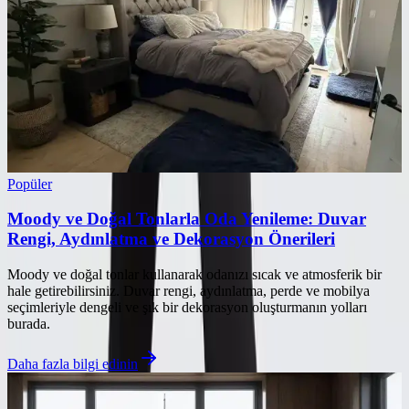
Popüler
Moody ve Doğal Tonlarla Oda Yenileme: Duvar
Rengi, Aydınlatma ve Dekorasyon Önerileri
Moody ve doğal tonlar kullanarak odanızı sıcak ve atmosferik bir
hale getirebilirsiniz. Duvar rengi, aydınlatma, perde ve mobilya
seçimleriyle dengeli ve şık bir dekorasyon oluşturmanın yolları
burada.
Daha fazla bilgi edinin