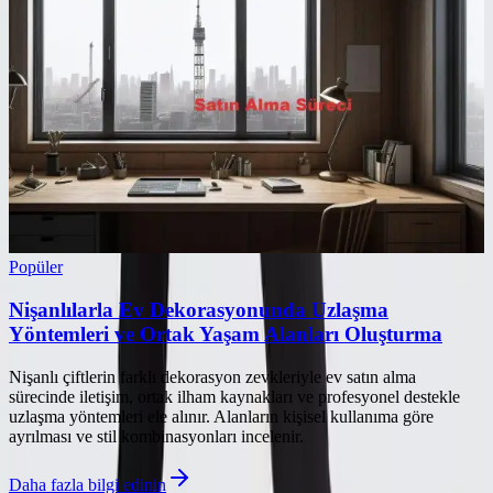
Popüler
Nişanlılarla Ev Dekorasyonunda Uzlaşma
Yöntemleri ve Ortak Yaşam Alanları Oluşturma
Nişanlı çiftlerin farklı dekorasyon zevkleriyle ev satın alma
sürecinde iletişim, ortak ilham kaynakları ve profesyonel destekle
uzlaşma yöntemleri ele alınır. Alanların kişisel kullanıma göre
ayrılması ve stil kombinasyonları incelenir.
Daha fazla bilgi edinin