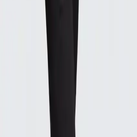
sürdürülebilirlik ve çevre duyarlılığı
ürünün geri dönüştürülmüş polyester kullanımı, adidas’ın
sürdürülebilirlik hedefleri doğrultusunda önemli bir adımdır. better
cotton initiative ile yapılan iş birliği, pamuk üretiminin çevresel
etkilerini azaltmak ve daha sürdürülebilir tarım uygulamalarını teşvik
etmek amacıyla gerçekleştirilmiştir. bu sayede, ürün hem şık hem de
çevreye duyarlı bir tercih haline gelir.
sonuç ve değerlendirme
adidas kadın günlük eşofman altı DP2400 siyah, minimal tasarımı,
sürdürülebilir malzemeleri ve rahat kesimiyle günlük kullanım için
uygun bir seçenektir. ancak, kumaşın ince yapısı ve renk solması
gibi kullanıcı yorumları göz önüne alındığında, ürünün dayanıklılığı
ve uzun vadeli performansı konusunda bazı sınırlamalar olabilir. bu
nedenle, alışveriş yapmadan önce beklentilerinizi ve ihtiyaçlarınızı
dikkatlice değerlendirmek önemlidir.
genel olarak, yüksek kullanıcı memnuniyeti ve çevre duyarlılığı ile
öne çıkan bu ürün, şıklık ve fonksiyonelliği bir arada arayanlar için
uygun bir tercih olacaktır. hem spor yaparken hem de rahat bir gün
geçirmede kullanılabilecek bu eşofman altı, tarzınıza uygun ve
sürdürülebilir bir seçim yapmanıza imkan tanır.