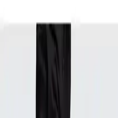
Trendler, ipuçları, rehberler ve yeni fikirlerle dolu
içerikler burada sizi bekliyor.
adidas kadın günlük eşofman altı DP2400 siyah W E Pln pant: şıklık
ve konforun birleşimi
ürün tanımı ve temel özellikler
adidas markasının öne çıkan ürünlerinden biri olan bu kadın
eşofman altı, günlük kullanım ve spor aktiviteleri için tasarlanmıştır.
siyah renk seçeneğiyle modern ve minimalist bir görünüm sunar.
ürün, %52 pamuk ve %48 geri dönüştürülmüş polyesterden oluşan
kumaşıyla hem doğa dostu hem de yumuşak bir his sağlar. geri
dönüştürülmüş polyester kullanımı, sürdürülebilirlik açısından
önemli bir adım olup, kaynakların korunmasına ve karbon
emisyonlarının azaltılmasına katkıda bulunur.
tasarım ve kesim
ince ve rafine bir yapıya sahip olan bu eşofman altı, kalça boyunca
ve ayak bileğine kadar uzanan ince ve dar bir kesime sahiptir. konik
bacaklar, vücut hatlarını nazikçe ortaya çıkarırken nervürlü
manşetler ise kullanım sırasında rahatlık ve esneklik sunar. yandan
cepler, günlük ihtiyaçlar için pratiklik sağlar ve elastik bel kordonu,