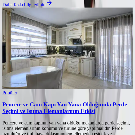
Daha fazla bilgi edinin
Popüler
Pencere ve Cam Kapı Yan Yana Olduğunda Perde
Seçimi ve Isıtma Elemanlarının Etkisi
Pencere ve cam kapının yan yana olduğu mekanlarda perde seçimi,
ısıtma elemanlarının konumu ve türüne göre yapılmalıdır. Perde
uzunluğu ve tipi, hava dolaşımını engellemeden estetik ve