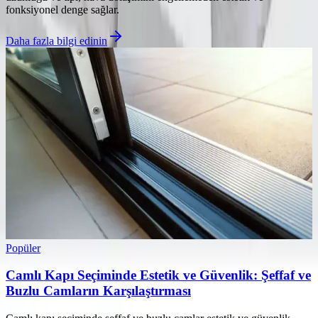
fonksiyonel denge sağlar.
Daha fazla bilgi edinin
Popüler
Camlı Kapı Seçiminde Estetik ve Güvenlik: Şeffaf ve
Buzlu Camların Karşılaştırması