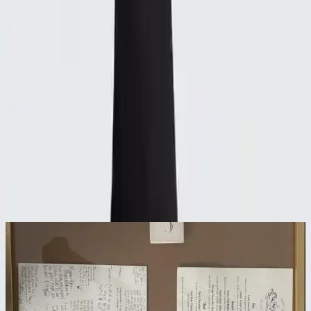
Paylaş:
f
𝕏
Yorumlar:
Yorum
0
Beğen
Ayın popüler yazıları