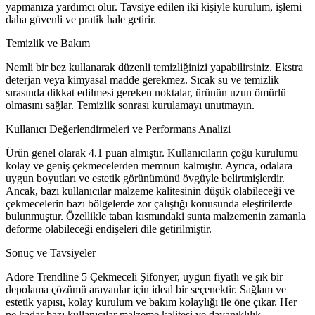
yapmanıza yardımcı olur. Tavsiye edilen iki kişiyle kurulum, işlemi
daha güvenli ve pratik hale getirir.
Temizlik ve Bakım
Nemli bir bez kullanarak düzenli temizliğinizi yapabilirsiniz. Ekstra
deterjan veya kimyasal madde gerekmez. Sıcak su ve temizlik
sırasında dikkat edilmesi gereken noktalar, ürünün uzun ömürlü
olmasını sağlar. Temizlik sonrası kurulamayı unutmayın.
Kullanıcı Değerlendirmeleri ve Performans Analizi
Ürün genel olarak 4.1 puan almıştır. Kullanıcıların çoğu kurulumu
kolay ve geniş çekmecelerden memnun kalmıştır. Ayrıca, odalara
uygun boyutları ve estetik görünümünü övgüyle belirtmişlerdir.
Ancak, bazı kullanıcılar malzeme kalitesinin düşük olabileceği ve
çekmecelerin bazı bölgelerde zor çalıştığı konusunda eleştirilerde
bulunmuştur. Özellikle taban kısmındaki sunta malzemenin zamanla
deforme olabileceği endişeleri dile getirilmiştir.
Sonuç ve Tavsiyeler
Adore Trendline 5 Çekmeceli Şifonyer, uygun fiyatlı ve şık bir
depolama çözümü arayanlar için ideal bir seçenektir. Sağlam ve
estetik yapısı, kolay kurulum ve bakım kolaylığı ile öne çıkar. Her
ne kadar bazı kullanıcılar malzeme kalitesi ve dayanıklılık