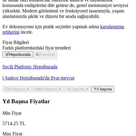
konusunda endişelerini dile getirse de, genel memnuniyet seviyesi
yüksektir. Modern görünümü ve fonksiyonel tasarımıyla, yaşam
alanlarınızda şıklık ve düzeni bir arada sağlayabilir.
Ev dekorasyonu için pratik seçimler yapmak adına
karşılaştırma
rehberini
incele.
Fiyat Bilgileri
Farklı platformlardaki fiyat trendleri
🛒
Hepsiburada
🛍️
Trendyol
Seçili Platform:
Hepsiburada
ℹ️ Sadece Hepsiburada'da fiyat mevcut
Gün başına
✗
Hafta başına
✗
Ay başına
✗
Yıl başına
Yıl Başına Fiyatlar
Min Fiyat
5714.25
TL
Max Fiyat