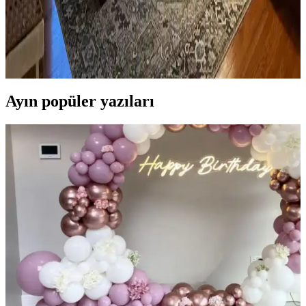
Yerleşim ve Tasarım İpuçları
Yatak odasında doğru mobilya yerleşimi, renk uyumu, aydınlatma
ve kişisel dokunuşlarla mekanın fonksiyonelliği ve estetiği artırılır.
Bu ipuçlarıyla odanız daha dengeli ve sıcak bir hale gelir.
Ayın popüler yazıları