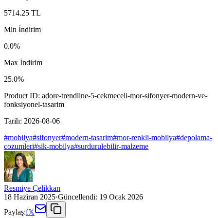
5714.25
TL
Min İndirim
0.0
%
Max İndirim
25.0
%
Product ID:
adore-trendline-5-cekmeceli-mor-sifonyer-modern-ve-
fonksiyonel-tasarim
Tarih:
2026-08-06
#
mobilya
#
sifonyer
#
modern-tasarim
#
mor-renkli-mobilya
#
depolama-
cozumleri
#
sik-mobilya
#
surdurulebilir-malzeme
Resmiye Çelikkan
18 Haziran 2025
·
Güncellendi:
19 Ocak 2026
Paylaş:
f
𝕏