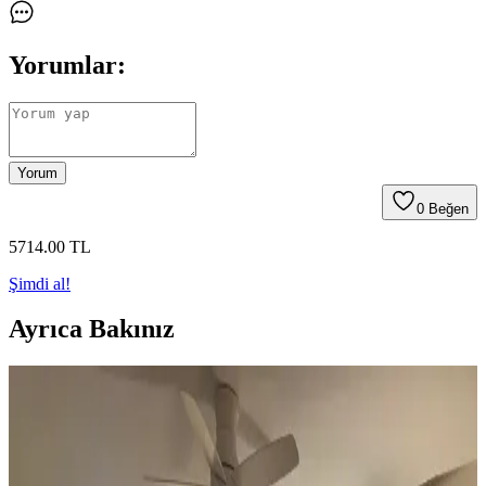
Yorumlar:
Yorum
0
Beğen
5714
.00
TL
Şimdi al!
Ayrıca Bakınız
Koltuk ve Aksesuar Sandalyelerde Renk Uyumu ve
Dekorasyonda Görsel Denge Sağlama Yöntemleri
Koltuk ve aksesuar sandalyelerde renk uyumsuzluğu görsel rekabete
yol açabilir. Halı, perde, yastık ve mobilya yerleşimi ile renkler