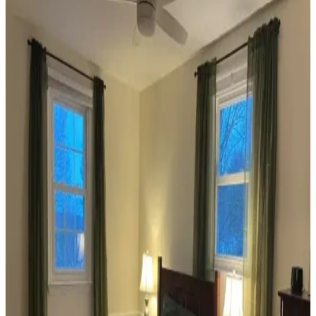
dengelenerek mekanın estetik bütünlüğü sağlanır.
Ev Dekorasyonunda Denge ve Fonksiyonellik: Renk
Uyumu, Mobilya Yerleşimi ve Estetik İncelemesi
Reddit tartışması üzerinden ev dekorasyonunda renk uyumu,
mobilya yerleşimi ve aksesuar dengesi gibi unsurların yaşam
alanlarının estetik ve fonksiyonelliğini nasıl etkilediği inceleniyor.
Veranda Dekorasyonunda Bitki Seçimi, Aydınlatma
ve Mobilya Düzenlemeleriyle Estetik İyileştirme
Yöntemleri
Veranda dekorasyonunda bitkiler, halılar, aydınlatma ve mobilyaların
uyumlu kullanımı mekânı daha davetkâr ve fonksiyonel kılar. Doğru
seçimler verandanın atmosferini ve dış görünümünü güçlendirir.
Habitat'tan İkinci El Mobilya Alımı ve Ev
Dekorasyonunda Stil Oluşturma Yöntemleri
Habitat mağazalarından ikinci el mobilya alımı, ekonomik ve özgün
dekorasyon için fırsatlar sunar. Doğru seçim, temizlik ve stil
oluşturma evin atmosferini belirler.