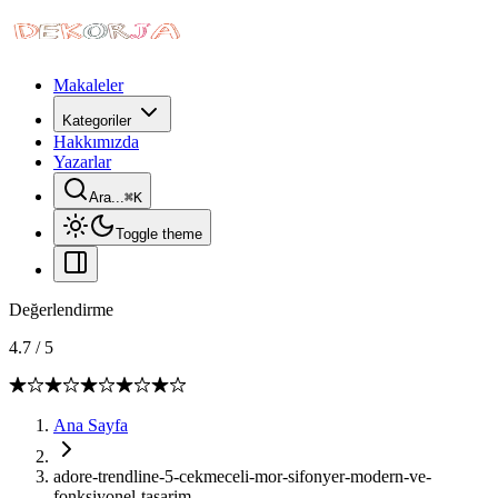
Makaleler
Kategoriler
Hakkımızda
Yazarlar
Ara...
⌘
K
Toggle theme
Değerlendirme
4.7
/
5
Ana Sayfa
adore-trendline-5-cekmeceli-mor-sifonyer-modern-ve-
fonksiyonel-tasarim