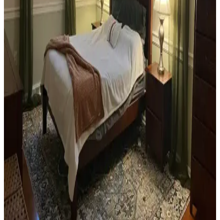
Teal Renkli Sandalyenin Halı ve Dolapla
Uyumunda Renk Tonları ve Aksesuarların Rolü
Teal renkli sandalyenin halı ve dolapla uyumu, doğru renk tonları ve
aksesuar seçimiyle sağlanır. Halıdaki mavi-yeşil alt tonlar ve sıcak
ahşap dolap, teal rengini öne çıkarır, aksesuarlar ise denge oluşturur.
Yan Sehpa Boyama Renk Seçenekleri ve
Dekorasyon Uyumu İçin Rehber
Yan sehpa boyamada renk seçimi, mobilya ve dekorasyon uyumu
açısından önemlidir. Koyu tonlar, sıcak renkler ve doğal ahşap
görünümü seçenekleriyle estetik sonuçlar elde edilir.
Ev Kütüphanesi Yenileme: Renk, Dekorasyon ve
Konforun Dengeli Buluşması
Ev kütüphanesi yenilemesinde renklerin rahatlatıcı etkisi, kişisel
dekoratif öğeler ve konforlu mobilyalar ön plandadır. Tavan boyama
ve raf düzeni mekânın atmosferini zenginleştirir.
Yatak Odası Düzeni ve Dekorasyonunda Doğru