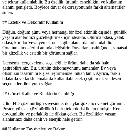
ve tekrar kullanılabilir. Bu özellik, ürünün esnekliğini ve kullanım
alanını genişletir. Böylece duvar dekorasyonunda farklı alternatifler
sunar.
## Estetik ve Dekoratif Kullanım
Düğün, doğum günü veya herhangi bir özel etkinlik dışında, günlük
yaşam alanlarınızı güzelleştirmek için idealdir. Oturma odası, yatak
odası, koridor veya yemek odası gibi alanlarda kullanılabilir.
Ortamın atmosferini anında değiştirir. Duvarlara asıldığında, sanatsal
bir güzellik ve estetik bir görünüm sağlar.
İsterseniz, çerçeveleme seçeneği ile ürünü daha da şık hale
getirebilirsiniz. Bu, ürünün dekorasyonunu tamamlar. Ev veya
ofisinizin tasarımını kişiselleştirmenize imkan tanır. Ayrıca, farklı
odalarda ve farklı temalarda kullanılabilecek çeşitli renk ve desen
seçenekleri ile uyum sağlar.
## Görsel Kalite ve Renklerin Canlılığı
Ultra HD çözünürlüğü sayesinde, detaylar göz alıcı ve net görünür.
Poster, yüksek çözünürlüklü baskı teknolojisi ile üretilmiştir. Renk
doygunluğu ve parlaklığı ile dikkat çeker. Bu özellikler, yaşam
alanlarınızı daha canlı ve enerjik hale getirir.
## Kullanım Tavsiyeleri ve Bakım