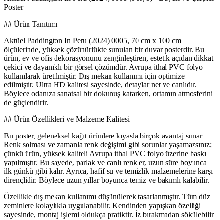
Poster
## Ürün Tanıtımı
Aktüel Paddington In Peru (2024) 0005, 70 cm x 100 cm
ölçülerinde, yüksek çözünürlükte sunulan bir duvar posterdir. Bu
ürün, ev ve ofis dekorasyonunu zenginleştiren, estetik açıdan dikkat
çekici ve dayanıklı bir görsel çözümdür. Avrupa ithal PVC folyo
kullanılarak üretilmiştir. Dış mekan kullanımı için optimize
edilmiştir. Ultra HD kalitesi sayesinde, detaylar net ve canlıdır.
Böylece odanıza sanatsal bir dokunuş katarken, ortamın atmosferini
de güçlendirir.
## Ürün Özellikleri ve Malzeme Kalitesi
Bu poster, geleneksel kağıt ürünlere kıyasla birçok avantaj sunar.
Renk solması ve zamanla renk değişimi gibi sorunlar yaşamazsınız;
çünkü ürün, yüksek kaliteli Avrupa ithal PVC folyo üzerine baskı
yapılmıştır. Bu sayede, parlak ve canlı renkler, uzun süre boyunca
ilk günkü gibi kalır. Ayrıca, hafif su ve temizlik malzemelerine karşı
dirençlidir. Böylece uzun yıllar boyunca temiz ve bakımlı kalabilir.
Özellikle dış mekan kullanımı düşünülerek tasarlanmıştır. Tüm düz
zeminlere kolaylıkla uygulanabilir. Kendinden yapışkan özelliği
sayesinde, montaj işlemi oldukça pratiktir. İz bırakmadan sökülebilir