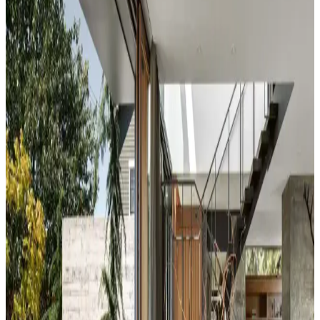
Dekorasyonda Görsel Denge Sağlama Yöntemleri
Koltuk ve aksesuar sandalyelerde renk uyumsuzluğu görsel rekabete
yol açabilir. Halı, perde, yastık ve mobilya yerleşimi ile renkler
dengelenerek mekanın estetik bütünlüğü sağlanır.
Duvar Rengiyle Uyumlu Perde Seçimi: Yeşil,
Turuncu ve Kahverenginin Mekâna Etkisi
Duvar rengine uyumlu perde seçimi, mekânın atmosferini belirler.
Yeşil tonlar doğal sakinlik sunarken, turuncu ve kahverengi sıcaklık
katar. Kalın keten ve karartma perdeler ışık kontrolünde avantaj
sağlar.
Yatak Odası Duvar Rengi Seçiminde Işık ve
Tonların Önemi ve Etkileri
Yatak odası duvar renginin seçimi, ışık koşulları, zemin ve pencere
yerleşimi gibi faktörlerle uyumlu olmalıdır. Sıcak-soğuk kahverengi
ve yeşil tonları farklı atmosferler yaratır. Renk örnekleri farklı ışık
koşullarında test edilmelidir.
Kahvaltı Köşeleri İçin Sandalye Seçenekleri ve
Dekorasyon İpuçları