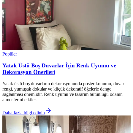
Popüler
Yatak Üstü Boş Duvarlar İçin Renk Uyumu ve
Dekorasyon Önerileri
Yatak üstü boş duvarların dekorasyonunda poster konumu, duvar
rengi, yumuşak dokular ve küçük dekoratif öğelerle denge
sağlanması önemlidir. Renk uyumu ve tasarım bütünlüğü odanın
atmosferini etkiler.
Daha fazla bilgi edinin