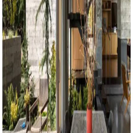
Kahvaltı köşelerinde ahşap ve sentetik deri sandalyeler, dayanıklılık
ve temizlik kolaylığı sunar. Minder ve özel tasarım halılarla konfor
ve estetik dengelenir, mekanın atmosferi güçlenir.
Perde Rengine Uyumlu Nevresim Seçimi: Renk ve
Desenlerle Dekorasyonda Denge Sağlama
Perde ve nevresim uyumu, krem ve magnolia tonlarındaki odalarda
mekanın estetiğini artırır. Kırmızı, kahverengi ve turuncu tonlarıyla
uyumlu renk ve desen önerileri sunulmaktadır.
Ev Dekorasyonunda Denge ve Fonksiyonellik: Renk
Uyumu, Mobilya Yerleşimi ve Estetik İncelemesi
Reddit tartışması üzerinden ev dekorasyonunda renk uyumu,
mobilya yerleşimi ve aksesuar dengesi gibi unsurların yaşam
alanlarının estetik ve fonksiyonelliğini nasıl etkilediği inceleniyor.
Hermes Dekor Ürünleri İncelemesi: Ella'dan
Alışveriş ve Ürün Kalitesi Değerlendirmesi
Ella satıcısından alınan Hermes dekor ürünleri, yüksek deri kalitesi