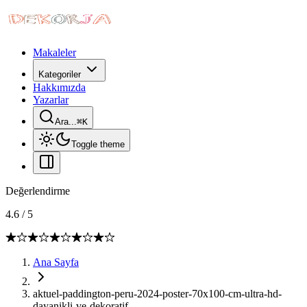
Makaleler
Kategoriler
Hakkımızda
Yazarlar
Ara...
⌘
K
Toggle theme
Değerlendirme
4.6
/
5
Ana Sayfa
aktuel-paddington-peru-2024-poster-70x100-cm-ultra-hd-
dayanikli-ve-dekoratif