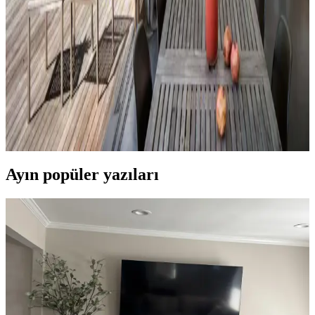
ve detaylı işçiliğiyle öne çıkıyor. Ürünlerin boyutları beklentileri
aşarken, fiyat ve orijinallik tartışmaları da dikkat çekiyor.
Veranda Dekorasyonunda Bitki Seçimi, Aydınlatma
ve Mobilya Düzenlemeleriyle Estetik İyileştirme
Yöntemleri
Veranda dekorasyonunda bitkiler, halılar, aydınlatma ve mobilyaların
uyumlu kullanımı mekânı daha davetkâr ve fonksiyonel kılar. Doğru
seçimler verandanın atmosferini ve dış görünümünü güçlendirir.
Ayın popüler yazıları