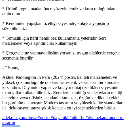
* Ürünü uygulamadan önce yüzeyin temiz ve kuru olduğundan
emin olun.
* Kendinden yapışkan özelliği sayesinde, kolayca yapıştırıp
sökebilirsiniz.
* Temizlik için hafif nemli bez kullanmanız yeterlidir. Sert
malzemeler veya aşındırıcılar kullanmayın.
* Çerçeveleme yapmayı düşünüyorsanız, uygun ölçülerde çerçeve
seçmeniz önerilir.
## Sonuç
Aktüel Paddington In Peru (2024) poster, kaliteli malzemeleri ve
yüksek çözünürlüğü ile odalarınıza estetik ve sanatsal bir atmosfer
kazandırır. Dayanıklı yapısı ve kolay montaj özellikleri sayesinde
uzun yıllar kullanabilirsiniz. Renklerin canlılığı ve detayların netliği
ile eviniz veya ofisiniz, sıradanlıktan uzak, özgün ve dikkat çekici
bir görünüme kavuşur. Modern tasarımı ve yüksek kalite standartları
ile, dekorasyonunuza şıklık katacak en iyi seçeneklerden biridir.
#
dekorasyon
#
duvar
#
poster
#
dayanikli
#
ultra-hd
#
dis-mekan
#
modern-
tasarim