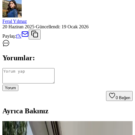
Feral Yılmaz
20 Haziran 2025
·
Güncellendi:
19 Ocak 2026
Paylaş:
f
𝕏
Yorumlar:
Yorum
0
Beğen
Ayrıca Bakınız
Koltuk ve Aksesuar Sandalyelerde Renk Uyumu ve