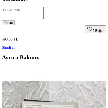
Yorum
0
Beğen
493
.00
TL
Şimdi al!
Ayrıca Bakınız
Alize Puffy 5'li Paket El Örgü İpliği Yüksek Kalite
ve Kullanım Kolaylığı Sağlar
Alize Puffy 5'li paket, dayanıklı polyester içeriği ve canlı açık mavi
rengiyle örgü projelerinde şıklık ve pratiklik sunar. Ekonomik toplu
alım avantajıyla uzun ömürlü ve estetik örgüler yaratmanıza imkan
tanır.