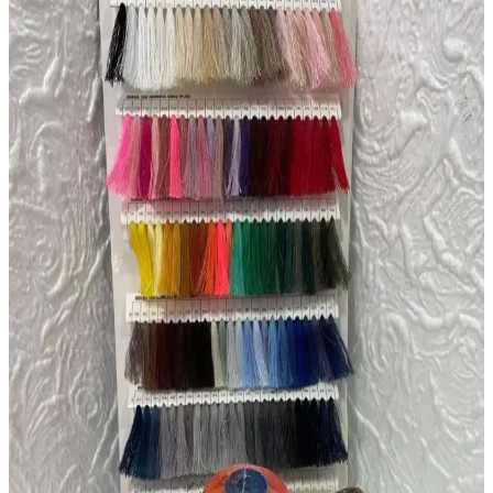
Artus Tedarik ve TıkTık AL örgü yün tığ setlerinin
detaylı karşılaştırması
İki popüler örgü yün tığ setini karşılaştırıyoruz: Artus Tedarik ve
TıkTık AL. Kalite, fiyat, kullanım kolaylığı ve kullanıcı
yorumlarıyla ilgili detaylar burada.
Aladepo ve Prestij Boncuk Metal Saplı Tığ Setleri
Karşılaştırması: Hangi Set Daha Uygun
İki popüler metal saplı tığ setinin özellikleri, kullanıcı yorumları ve
karşılaştırmasıyla örgü severlere en uygun seçeneği belirlemede
rehberlik sağlar.
Alize Puffy 485 El Örgü İpliği: Yumuşak, Dayanıklı
ve Estetik Yeşil Tonlarıyla Örgü Projeleri İçin
Mükemmel Seçim
Alize Puffy 485, yumuşak dokusu ve dayanıklılığıyla öne çıkan,
yeşil tonlarında el örgüsü ipliği. Kolay kullanılabilirliği ve estetik
görünümüyle projelerinize değer katar.
Alize Puffy ve El Örgü İpliği Karşılaştırması: