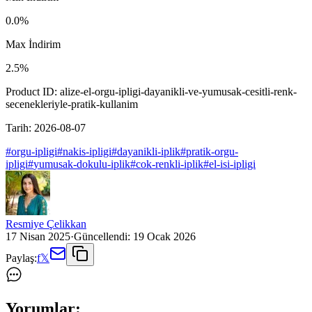
0.0
%
Max İndirim
2.5
%
Product ID:
alize-el-orgu-ipligi-dayanikli-ve-yumusak-cesitli-renk-
secenekleriyle-pratik-kullanim
Tarih:
2026-08-07
#
orgu-ipligi
#
nakis-ipligi
#
dayanikli-iplik
#
pratik-orgu-
ipligi
#
yumusak-dokulu-iplik
#
cok-renkli-iplik
#
el-isi-ipligi
Resmiye Çelikkan
17 Nisan 2025
·
Güncellendi:
19 Ocak 2026
Paylaş:
f
𝕏
Yorumlar: