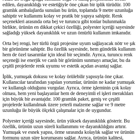
edilen, dayanıklılığı ve estetiğiyle öne çıkan bir iplik türüdür. 100
gramlık ambalajlarda sunulan bu ürün, toplamda 9 metre uzunluğa
sahiptir ve kullanımı kolay ve pratik bir yapıya sahiptir. Renk
seçenekleri arasında orta bej ve turuncu gibi tonlar bulunmakla
birlikte, ürünün en dikkat çekici özelliği, polyester içeriği sayesinde
sağladığı yüksek dayanıklılık ve uzun ömürlü kullanım imkanıdır.
Orta bej rengi, her türlü örgü projesine uyum sağlayacak nötr ve şık
bir görünüme sahiptir. Bu özellik sayesinde, hem gündelik kullanım
hem de özel tasarımlar için ideal bir seçimdir. Ayrıca, turuncu renk
seçeneği ise enerjik ve canlı bir görünüm sunmayı amaçlar, bu da
çeşitli projelerde renk uyumu ve estetik açıdan avantaj sağlar.
İplik, yumuşak dokusu ve kolay örülebilir yapısıyla öne çıkar.
Kullanıcılar tarafından yapılan yorumlar, ürünün ne kadar yumuşak
ve kullanışlı olduğunu vurgular. Ayrıca, örme işleminin çok kolay
olması, hem yeni başlayanlar hem de deneyimli el işleri meraklıları
için büyük bir avantajdır. 100 gramlık paket, geniş ve çeşitli
projelerde kullanılmak üzere yeterli malzeme sağlar ve 9 metre
uzunluğu ile büyük ölçekli çalışmalar için de uygundur.
Polyester içeriği sayesinde, ürün yüksek dayanıklılık gösterir. Bu
özellik, ürünün uzun süreli kullanımını ve dayanıklılığını artırır.
Yumuşak ve esnek yapısı, örme sırasında kolaylık sağlar ve ürünün
formunu uzun süre korumasını sağlar. Ayrıca, ürünün kalitesi,