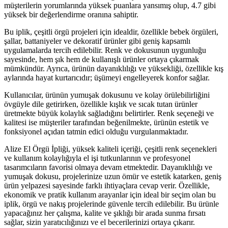
müşterilerin yorumlarında yüksek puanlara yansımış olup, 4.7 gibi
yüksek bir değerlendirme oranına sahiptir.
Bu iplik, çeşitli örgü projeleri için idealdir, özellikle bebek örgüleri,
şallar, battaniyeler ve dekoratif ürünler gibi geniş kapsamlı
uygulamalarda tercih edilebilir. Renk ve dokusunun uygunluğu
sayesinde, hem şık hem de kullanışlı ürünler ortaya çıkarmak
mümkündür. Ayrıca, ürünün dayanıklılığı ve yüksekliği, özellikle kış
aylarında hayat kurtarıcıdır; üşümeyi engelleyerek konfor sağlar.
Kullanıcılar, ürünün yumuşak dokusunu ve kolay örülebilirliğini
övgüyle dile getirirken, özellikle kışlık ve sıcak tutan ürünler
üretmekte büyük kolaylık sağladığını belirtirler. Renk seçeneği ve
kalitesi ise müşteriler tarafından beğenilmekte, ürünün estetik ve
fonksiyonel açıdan tatmin edici olduğu vurgulanmaktadır.
Alize El Örgü İpliği, yüksek kaliteli içeriği, çeşitli renk seçenekleri
ve kullanım kolaylığıyla el işi tutkunlarının ve profesyonel
tasarımcıların favorisi olmaya devam etmektedir. Dayanıklılığı ve
yumuşak dokusu, projelerinize uzun ömür ve estetik katarken, geniş
ürün yelpazesi sayesinde farklı ihtiyaçlara cevap verir. Özellikle,
ekonomik ve pratik kullanım arayanlar için ideal bir seçim olan bu
iplik, örgü ve nakış projelerinde güvenle tercih edilebilir. Bu ürünle
yapacağınız her çalışma, kalite ve şıklığı bir arada sunma fırsatı
sağlar, sizin yaratıcılığınızı ve el becerilerinizi ortaya çıkarır.