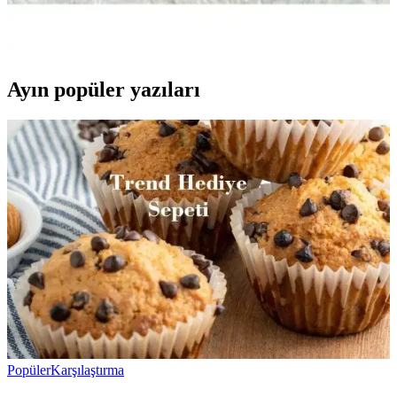
Oskar İplik 3'lü set, yüksek kaliteli polyester iplikler içerir.
Dayanıklılığı ve çok renk seçeneğiyle overlok ve örgü projelerinde
mükemmel sonuçlar sağlar, uzun ömürlü ve estetik çözümler sunar.
Ayın popüler yazıları
Popüler
Karşılaştırma