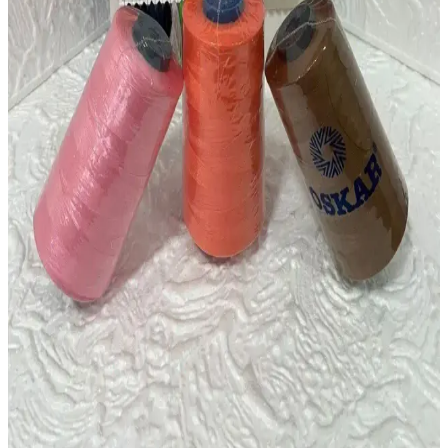
Özellikler ve Kullanım Alanları
Alize Puffy 485 ve El Örgü 262 iplikleri, yumuşaklık, dayanıklılık
ve kullanım kolaylığıyla öne çıkar. Her iki ürün de farklı renk ve
özellikleriyle örgü projelerine şıklık katıyor.
Alize 5 Adet Orta Gri El Örgü İplikleri Detaylı
İnceleme ve Kullanım Rehberi
Alize markasının orta gri renkli, yüksek kaliteli polyester içerikli 5
adet el örgü ipliği, kullanımı kolay, dayanıklı ve çeşitli projelere
uygun, bakım talimatlarına uygun şekilde uzun ömürlüdür.
Kırmızı Yumşak Saplı Silikon Tığ ile Tulip Silikon
Saplı Örgü Tığı Karşılaştırması
Bu makalede, iki popüler örgü tığının özellikleri ve kullanıcı
yorumlarıyla karşılaştırmasını bulabilirsiniz. Hangi tığın sizin
ihtiyaçlarınıza uygun olduğunu keşfedin.
Oskar İplik 3'lü Set Dikiş İpliği: Dayanıklı ve Çok
Renkli Kullanım İçin Uygun