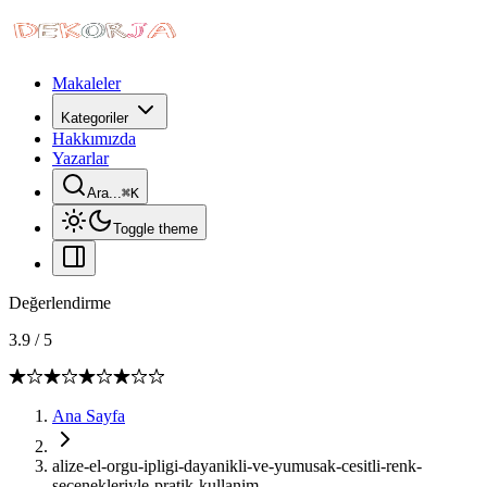
Makaleler
Kategoriler
Hakkımızda
Yazarlar
Ara...
⌘
K
Toggle theme
Değerlendirme
3.9
/
5
Ana Sayfa
alize-el-orgu-ipligi-dayanikli-ve-yumusak-cesitli-renk-
secenekleriyle-pratik-kullanim