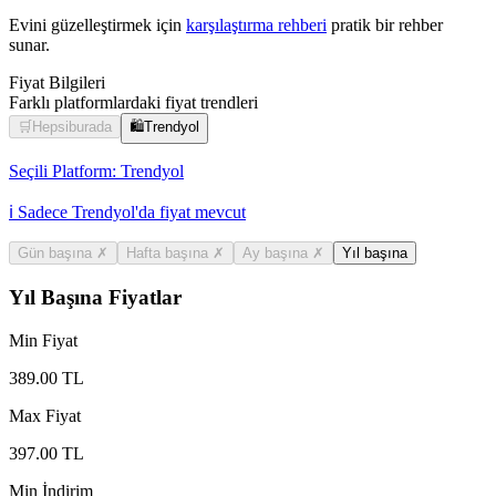
Evini güzelleştirmek için
karşılaştırma rehberi
pratik bir rehber
sunar.
Fiyat Bilgileri
Farklı platformlardaki fiyat trendleri
🛒
Hepsiburada
🛍️
Trendyol
Seçili Platform:
Trendyol
ℹ️ Sadece Trendyol'da fiyat mevcut
Gün başına
✗
Hafta başına
✗
Ay başına
✗
Yıl başına
Yıl Başına Fiyatlar
Min Fiyat
389.00
TL
Max Fiyat
397.00
TL
Min İndirim