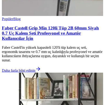
Popüler
Blog
Faber Castell Grip Min 120li Tüp 2B 60mm Siyah
0.7 Uç Kalem Seti Profesyonel ve Amatör
Kullanıcılar İçin
Faber Castell'in yüksek kapasiteli 120'li tüp kalem uç seti,
ergonomik tasarımı ve 0.7 mm uç kalınlığıyla profesyonel ve amatör
kullanıcıların ihtiyaçlarına uygun, dayanıklı ve kullanışlı bir seçim
sunar.
Daha fazla bilgi edinin