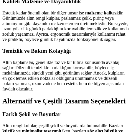
Kaliteli Malzeme ve Dayanıklılık
Estetik kadar önemli olan bir diğer unsur ise
malzeme kalitesi
dir.
Günümüzde altın rengi kulplar, paslanmaz çelik, pirinç veya
alüminyum gibi dayanıklı malzemelerden üretilmektedir. Bu sayede,
uzun yıllar ilk günkü parlaklığını koruyabilir, temizlik ve kullanımda
zorluk yaşanmaz. Ayrıca, ergonomik tasarımlarıyla kullanımı rahat
ve pratiktir, böylece günlük hayatınızda fonksiyonellik sağlar.
Temizlik ve Bakım Kolaylığı
Altın kaplamalar, genellikle toz ve kir tutma konusunda avantaj
sağlar. Düzenli temizlikle parlaklığını koruyabilir, böylece iç
mekânlarınızda sürekli yeni gibi görünüm sağlar. Ancak, kulpların
en çok temas edilen noktalar olduğunu unutmamak ve düzenli
bakım yapmak, uzun vadede hem estetik hem de hijyen açısından
faydalı olacaktır.
Alternatif ve Çeşitli Tasarım Seçenekleri
Farklı Şekil ve Boyutlar
Altın rengi kulplar, çeşitli şekil ve boyutlarda bulunabilir. Bazıları
küçük ve minimalist tasarımlı
iken, bazıları
göz alıcı büyük ve