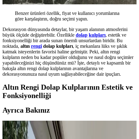
Benzer ürünleri özellik, fiyat ve kullanıcı yorumlarına
göre karşılaştırın, doğru seçimi yapın.
Dekorasyon dünyasında detaylar, bir yaşam alanının atmosferini
büyük ölçüde değiştirebilir. Özellikle
dolap
kulpları
, estetik ve
fonksiyonelliği bir arada sunan önemli unsurlardan biridir. Bu
noktada,
altın
rengi
dolap kulpları
, iç mekanlara lüks ve şıklık
katmak isteyenlerin favorisi haline gelmiştir. Peki, altın rengi
kulpların neden bu kadar popüler olduğunu ve nasıl doğru seçimler
yapabileceğinizi hiç düşündünüz mü? İşte, detaylı ve kapsamlı bir
bakışla altın rengi dolap kulplarının avantajlarına ve
dekorasyonunuza nasıl uyum sağlayabileceğine dair ipuçları.
Altın Rengi Dolap Kulplarının Estetik ve
Fonksiyonelliği
Ayrıca Bakınız
Koltuk ve Aksesuar Sandalyelerde Renk Uyumu ve
Dekorasyonda Görsel Denge Sağlama Yöntemleri