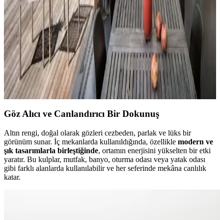
ve detaylı işçiliğiyle öne çıkıyor. Ürünlerin boyutları beklentileri
aşarken, fiyat ve orijinallik tartışmaları da dikkat çekiyor.
Veranda Dekorasyonunda Bitki Seçimi, Aydınlatma
ve Mobilya Düzenlemeleriyle Estetik İyileştirme
Yöntemleri
Veranda dekorasyonunda bitkiler, halılar, aydınlatma ve mobilyaların
uyumlu kullanımı mekânı daha davetkâr ve fonksiyonel kılar. Doğru
seçimler verandanın atmosferini ve dış görünümünü güçlendirir.
Göz Alıcı ve Canlandırıcı Bir Dokunuş
Altın rengi, doğal olarak gözleri cezbeden, parlak ve lüks bir
görünüm sunar. İç mekanlarda kullanıldığında, özellikle
modern ve
şık tasarımlarla birleştiğinde
, ortamın enerjisini yükselten bir etki
yaratır. Bu kulplar, mutfak, banyo, oturma odası veya yatak odası
gibi farklı alanlarda kullanılabilir ve her seferinde mekâna canlılık
katar.