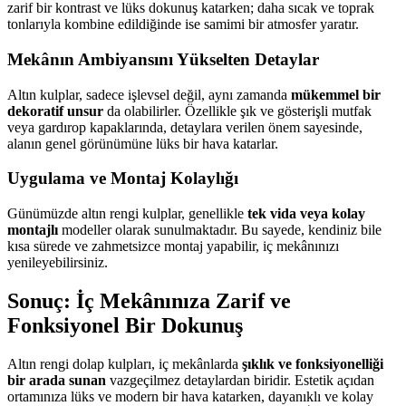
zarif bir kontrast ve lüks dokunuş katarken; daha sıcak ve toprak
tonlarıyla kombine edildiğinde ise samimi bir atmosfer yaratır.
Mekânın Ambiyansını Yükselten Detaylar
Altın kulplar, sadece işlevsel değil, aynı zamanda
mükemmel bir
dekoratif unsur
da olabilirler. Özellikle şık ve gösterişli mutfak
veya gardırop kapaklarında, detaylara verilen önem sayesinde,
alanın genel görünümüne lüks bir hava katarlar.
Uygulama ve Montaj Kolaylığı
Günümüzde altın rengi kulplar, genellikle
tek vida veya kolay
montajlı
modeller olarak sunulmaktadır. Bu sayede, kendiniz bile
kısa sürede ve zahmetsizce montaj yapabilir, iç mekânınızı
yenileyebilirsiniz.
Sonuç: İç Mekânınıza Zarif ve
Fonksiyonel Bir Dokunuş
Altın rengi dolap kulpları, iç mekânlarda
şıklık ve fonksiyonelliği
bir arada sunan
vazgeçilmez detaylardan biridir. Estetik açıdan
ortamınıza lüks ve modern bir hava katarken, dayanıklı ve kolay