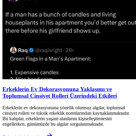
Erkeklerin Ev Dekorasyonuna Yaklaşımı ve
Toplumsal Cinsiyet Rolleri Üzerindeki Etkileri
Erkeklerin ev dekorasyonuna yönelik olumsuz algılar, toplumsal
cinsiyet rolleri ve toksik erkeklik normlarından kaynaklanmaktadır.
Bu kalıplar, erkeklerin yaşam alanlarını kişiselleştirmesini
engellerken, günümüzde bu algılar sorgulanmaktadır.