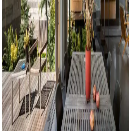
uyumlu renk ve desen önerileri sunulmaktadır.
Ev Dekorasyonunda Denge ve Fonksiyonellik: Renk
Uyumu, Mobilya Yerleşimi ve Estetik İncelemesi
Reddit tartışması üzerinden ev dekorasyonunda renk uyumu,
mobilya yerleşimi ve aksesuar dengesi gibi unsurların yaşam
alanlarının estetik ve fonksiyonelliğini nasıl etkilediği inceleniyor.
Hermes Dekor Ürünleri İncelemesi: Ella'dan
Alışveriş ve Ürün Kalitesi Değerlendirmesi
Ella satıcısından alınan Hermes dekor ürünleri, yüksek deri kalitesi
ve detaylı işçiliğiyle öne çıkıyor. Ürünlerin boyutları beklentileri
aşarken, fiyat ve orijinallik tartışmaları da dikkat çekiyor.
Veranda Dekorasyonunda Bitki Seçimi, Aydınlatma
ve Mobilya Düzenlemeleriyle Estetik İyileştirme
Yöntemleri
Veranda dekorasyonunda bitkiler, halılar, aydınlatma ve mobilyaların
uyumlu kullanımı mekânı daha davetkâr ve fonksiyonel kılar. Doğru
seçimler verandanın atmosferini ve dış görünümünü güçlendirir.