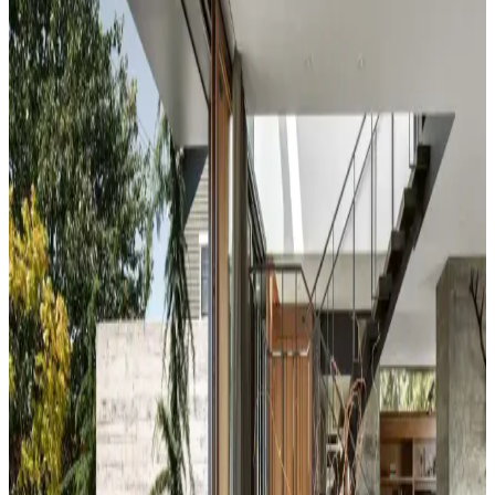
Koltuk ve aksesuar sandalyelerde renk uyumsuzluğu görsel rekabete
yol açabilir. Halı, perde, yastık ve mobilya yerleşimi ile renkler
dengelenerek mekanın estetik bütünlüğü sağlanır.
Duvar Rengiyle Uyumlu Perde Seçimi: Yeşil,
Turuncu ve Kahverenginin Mekâna Etkisi
Duvar rengine uyumlu perde seçimi, mekânın atmosferini belirler.
Yeşil tonlar doğal sakinlik sunarken, turuncu ve kahverengi sıcaklık
katar. Kalın keten ve karartma perdeler ışık kontrolünde avantaj
sağlar.
Yatak Odası Duvar Rengi Seçiminde Işık ve
Tonların Önemi ve Etkileri
Yatak odası duvar renginin seçimi, ışık koşulları, zemin ve pencere
yerleşimi gibi faktörlerle uyumlu olmalıdır. Sıcak-soğuk kahverengi
ve yeşil tonları farklı atmosferler yaratır. Renk örnekleri farklı ışık
koşullarında test edilmelidir.
Kahvaltı Köşeleri İçin Sandalye Seçenekleri ve
Dekorasyon İpuçları