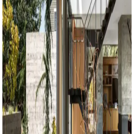
Yeşil tonlar doğal sakinlik sunarken, turuncu ve kahverengi sıcaklık
katar. Kalın keten ve karartma perdeler ışık kontrolünde avantaj
sağlar.
Yatak Odası Duvar Rengi Seçiminde Işık ve
Tonların Önemi ve Etkileri
Yatak odası duvar renginin seçimi, ışık koşulları, zemin ve pencere
yerleşimi gibi faktörlerle uyumlu olmalıdır. Sıcak-soğuk kahverengi
ve yeşil tonları farklı atmosferler yaratır. Renk örnekleri farklı ışık
koşullarında test edilmelidir.
Kahvaltı Köşeleri İçin Sandalye Seçenekleri ve
Dekorasyon İpuçları
Kahvaltı köşelerinde ahşap ve sentetik deri sandalyeler, dayanıklılık
ve temizlik kolaylığı sunar. Minder ve özel tasarım halılarla konfor
ve estetik dengelenir, mekanın atmosferi güçlenir.
Perde Rengine Uyumlu Nevresim Seçimi: Renk ve
Desenlerle Dekorasyonda Denge Sağlama
Perde ve nevresim uyumu, krem ve magnolia tonlarındaki odalarda
mekanın estetiğini artırır. Kırmızı, kahverengi ve turuncu tonlarıyla