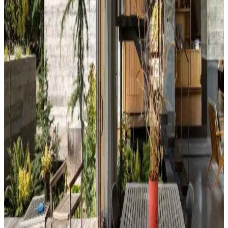
Kahvaltı köşelerinde ahşap ve sentetik deri sandalyeler, dayanıklılık
ve temizlik kolaylığı sunar. Minder ve özel tasarım halılarla konfor
ve estetik dengelenir, mekanın atmosferi güçlenir.
Perde Rengine Uyumlu Nevresim Seçimi: Renk ve
Desenlerle Dekorasyonda Denge Sağlama
Perde ve nevresim uyumu, krem ve magnolia tonlarındaki odalarda
mekanın estetiğini artırır. Kırmızı, kahverengi ve turuncu tonlarıyla
uyumlu renk ve desen önerileri sunulmaktadır.
Ev Dekorasyonunda Denge ve Fonksiyonellik: Renk
Uyumu, Mobilya Yerleşimi ve Estetik İncelemesi
Reddit tartışması üzerinden ev dekorasyonunda renk uyumu,
mobilya yerleşimi ve aksesuar dengesi gibi unsurların yaşam
alanlarının estetik ve fonksiyonelliğini nasıl etkilediği inceleniyor.
Hermes Dekor Ürünleri İncelemesi: Ella'dan
Alışveriş ve Ürün Kalitesi Değerlendirmesi
Ella satıcısından alınan Hermes dekor ürünleri, yüksek deri kalitesi