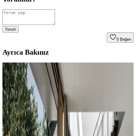
Yorum
0
Beğen
Ayrıca Bakınız
Koltuk ve Aksesuar Sandalyelerde Renk Uyumu ve
Dekorasyonda Görsel Denge Sağlama Yöntemleri
Koltuk ve aksesuar sandalyelerde renk uyumsuzluğu görsel rekabete
yol açabilir. Halı, perde, yastık ve mobilya yerleşimi ile renkler
dengelenerek mekanın estetik bütünlüğü sağlanır.
Duvar Rengiyle Uyumlu Perde Seçimi: Yeşil,
Turuncu ve Kahverenginin Mekâna Etkisi
Duvar rengine uyumlu perde seçimi, mekânın atmosferini belirler.