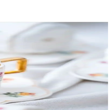
enge, kullanıcı deneyimi ve görsel uyum açısından ele alındı.
un, dengeli ve fonksiyonel bir düzen nasıl oluşturulur anlatılıyor.
k sistemleri ve geniş kapasitesiyle kahve tutkunlarının favorisi olur.
za yardımcı olur.
e modern trendleri takip edin.
lü kullanım ve kolay bakım sağlar.