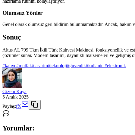
hazırlama rutinini kolaylaştırıyor.
Olumsuz Yönler
Genel olarak olumsuz geri bildirim bulunmamaktadır. Ancak, bakım ve 
Sonuç
Altus AL 799 Tkm İkili Türk Kahvesi Makinesi, fonksiyonellik ve esteti
çözümler sunar. Modern tasarımı, dayanıklı malzemeleri ve gelişmiş öze
#
kahve
#
mutfak
#
tasarim
#
teknoloji
#
guvenlik
#
kullanici
#
elektronik
Gizem Kaya
5 Aralık 2025
Paylaş:
f
𝕏
Yorumlar: