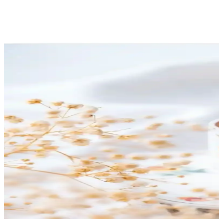
Reddit Geri Bildirimleriyle Tasarlanan Kahve İstasyon
Reddit kullanıcılarının katkılarıyla geliştirilen kahve istasyonu tasarı
Kahve İstasyonunuzun Düzeninde İşlevsellik ve Est
Kahve istasyonlarında işlevsellik ve estetik uyumu sağlamak için yapıl
Karaca Hatır Hüps Quartz Közde Türk Kahve Makine
Karaca Hatır Hüps Quartz, modern tasarımı ve gelişmiş özellikleriyle g
Bosch TSM6A011W ve Musullu Kahve Baharat Öğütü
Bosch TSM6A011W ve Musullu kahve ve baharat öğütücüsü arasındaki f
Kahve Servis Tabaklarıyla Dekorasyonda Zarafetin Y
Kahve servis tabakları, dekorasyonda estetik ve fonksiyonelliği bir ar
Nehir Ece 6 Kişilik 12 Parça Porselen Kahve Fincan
Nehir Ece'nin 6 kişilik 12 parça porselen kahve fincan takımı, modern 