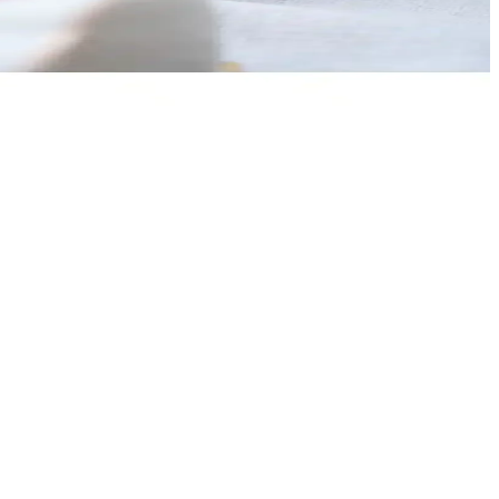
 seçim.
2 kişilik kullanıma uygun, estetik ve fonksiyonel bir set.