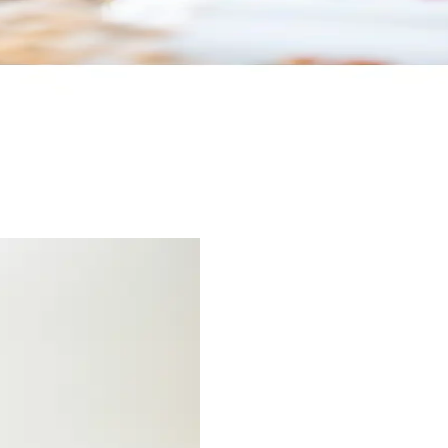
Modern ve Şık Tasarım ile Dayanıklı Kullanım
rımıyla ev ve sosyal etkinlikleriniz için ideal, estetik ve fonksiyonel bir
şilik Estetik ve Dayanıklı Tasarım
 dayanıklı porselen malzemesiyle kahve deneyiminizi şıklıkla tamamlar, 