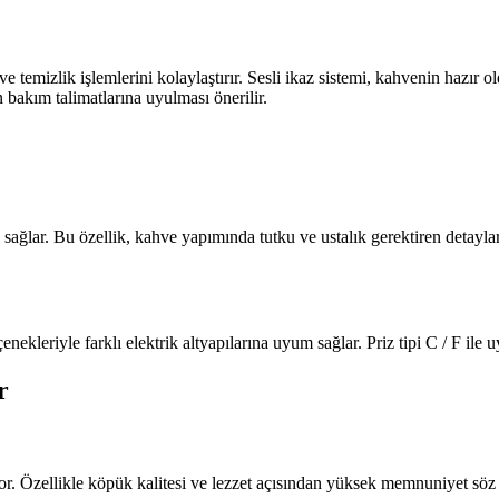
 temizlik işlemlerini kolaylaştırır. Sesli ikaz sistemi, kahvenin hazır o
bakım talimatlarına uyulması önerilir.
ar. Bu özellik, kahve yapımında tutku ve ustalık gerektiren detayları ot
ekleriyle farklı elektrik altyapılarına uyum sağlar. Priz tipi C / F ile 
r
or. Özellikle köpük kalitesi ve lezzet açısından yüksek memnuniyet sö