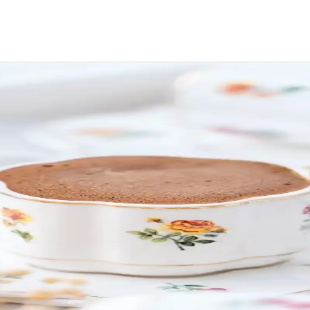
unda İşlevsellik ve Estetik Dengesi
mında üç farklı düzen değerlendirildi. İşlevsellik ve estetik arasındaki d
etik Uyumu Sağlama Yöntemleri
an yaygın hatalar ve düzenleme ipuçları ele alınıyor. Alanın amacına uyg
si Modern Tasarım ve Fonksiyonellik
eleneksel Türk kahvesini kolayca hazırlayan pratik bir cihazdır. Otomati
cü Karşılaştırması
arklar, özellikler ve kullanıcı yorumlarıyla en uygun seçimi yapmanı
eni Adresi ve Modern Trendler
aya getirerek mekanlara şıklık katıyor. Malzeme ve tasarım seçenekleriyl
 Takımı Modern ve Retro Tasarım
ve retro tasarımıyla şıklık ve dayanıklılığı bir araya getirir. Uzun ömür