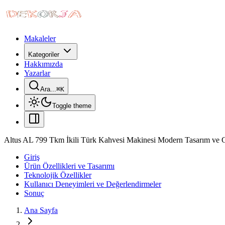
Makaleler
Kategoriler
Hakkımızda
Yazarlar
Ara...
⌘
K
Toggle theme
Altus AL 799 Tkm İkili Türk Kahvesi Makinesi Modern Tasarım ve Ge
Giriş
Ürün Özellikleri ve Tasarımı
Teknolojik Özellikler
Kullanıcı Deneyimleri ve Değerlendirmeler
Sonuç
Ana Sayfa