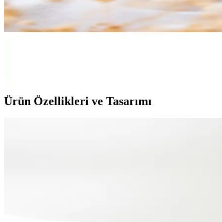
Genel Markalar 24 Parça Papatya Kahve Sunum Seti 
Şık ve dayanıklı seramik kahve seti, 6 kişilik kapasitesi ve modern tasa
Ulus Home Jungle Bali Acar Kahve Fincan Takımı 2 Ki
Ulus Home'un Jungle Bali Acar kahve fincan takımı, canlı desenleri ve
Ürün Özellikleri ve Tasarımı