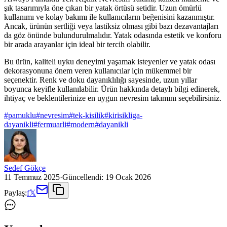
şık tasarımıyla öne çıkan bir yatak örtüsü setidir. Uzun ömürlü
kullanımı ve kolay bakımı ile kullanıcıların beğenisini kazanmıştır.
Ancak, ürünün sertliği veya lastiksiz olması gibi bazı dezavantajları
da göz önünde bulundurulmalıdır. Yatak odasında estetik ve konforu
bir arada arayanlar için ideal bir tercih olabilir.
Bu ürün, kaliteli uyku deneyimi yaşamak isteyenler ve yatak odası
dekorasyonuna önem veren kullanıcılar için mükemmel bir
seçenektir. Renk ve doku dayanıklılığı sayesinde, uzun yıllar
boyunca keyifle kullanılabilir. Ürün hakkında detaylı bilgi edinerek,
ihtiyaç ve beklentilerinize en uygun nevresim takımını seçebilirsiniz.
#
pamuklu
#
nevresim
#
tek-kisilik
#
kirisikliga-
dayanikli
#
fermuarli
#
modern
#
dayanikli
Sedef Gökçe
11 Temmuz 2025
·
Güncellendi:
19 Ocak 2026
Paylaş:
f
𝕏