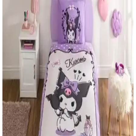
ve şık tasarımıyla duş sonrası veya sabah rutininizde rahatlık sağlar,
uzun ömürlü ve sağlıklıdır.
Hera Textile Kapüşonlu Turkuaz Bornoz ile
Philippus Bukleli Genç Kapüşonlu Bornoz
Kıyaslama
Bu karşılaştırmada Hera Textile kapüşonlu pamuklu turkuaz bornoz
ile Philippus bukleli genç kapüşonlu bornoz arasındaki emicilik,
yumuşaklık, dayanıklılık ve bakım talimatları gibi temel özellikler
ele alınır; kapüşon ve beden uyumu günlük rahatlığı etkiler.
Tuncay Tekstil Buldan Işi Otantik Monika El
Dantelli Keten Perde Özellikleri ve Kullanım
Avantajları
Tuncay Tekstil'in el işçiliği ve doğal malzemeleriyle ürettiği bu
perde, güneş ışığını önler, kolay bakım sağlar ve ev dekorunuza
otantik bir şıklık katar.
İki farklı banyo bornozunun özellikleri ve
karşılaştırması