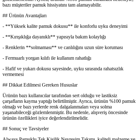
bazı müşteriler pamuk hissiyatını tam alamayabilir.
## Ürünün Avantajları
- **Yüksek kalite pamuk dokusu** ile konforlu uyku deneyimi
- **Kırışıklığa dayanıklı** yapısıyla bakım kolaylığı
- Renklerin **solmaması** ve canlılığını uzun süre koruması
- Fermuarlı yorgan kılıfı ile kullanım rahatlığı
- Hafif ve yukarı dokusu sayesinde, uyku sırasında rahatsızlık
vermemesi
## Dikkat Edilmesi Gereken Hususlar
Ürünün bazı kullanıcılar tarafından sert olduğu ve lastiksiz
çarşafların kayma yaptığı belirtilmiştir. Ayrıca, ürünün %100 pamuk
olmağı ve bazı yerlerde renk dalgalanmaları veya solma
yaşanabileceği gözlemlenmiştir. Bu nedenle, alışveriş öncesinde
ürünün özellikleri iyice değerlendirilmelidir.
## Sonuç ve Tavsiyeler
Always Pamuklu Tek Kişilik Nevresim Takımı, kaliteli malzeme ve