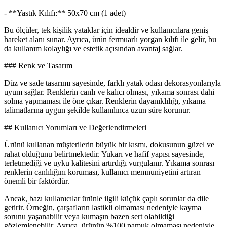
- **Yastık Kılıfı:** 50x70 cm (1 adet)
Bu ölçüler, tek kişilik yataklar için idealdir ve kullanıcılara geniş
hareket alanı sunar. Ayrıca, ürün fermuarlı yorgan kılıfı ile gelir, bu
da kullanım kolaylığı ve estetik açısından avantaj sağlar.
### Renk ve Tasarım
Düz ve sade tasarımı sayesinde, farklı yatak odası dekorasyonlarıyla
uyum sağlar. Renklerin canlı ve kalıcı olması, yıkama sonrası dahi
solma yapmaması ile öne çıkar. Renklerin dayanıklılığı, yıkama
talimatlarına uygun şekilde kullanılınca uzun süre korunur.
## Kullanıcı Yorumları ve Değerlendirmeleri
Ürünü kullanan müşterilerin büyük bir kısmı, dokusunun güzel ve
rahat olduğunu belirtmektedir. Yukarı ve hafif yapısı sayesinde,
terletmediği ve uyku kalitesini artırdığı vurgulanır. Yıkama sonrası
renklerin canlılığını koruması, kullanıcı memnuniyetini artıran
önemli bir faktördür.
Ancak, bazı kullanıcılar ürünle ilgili küçük çaplı sorunlar da dile
getirir. Örneğin, çarşafların lastikli olmaması nedeniyle kayma
sorunu yaşanabilir veya kumaşın bazen sert olabildiği
gözlemlenebilir. Ayrıca, ürünün %100 pamuk olmaması nedeniyle,