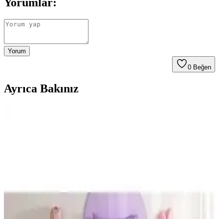
Yorumlar:
Yorum
0
Beğen
Ayrıca Bakınız
Ephemeris ve Mira Home Kapüşonlu Peştemal
Bornoz Karşılaştırması
İşte Ephemeris ve Mira Home kapüşonlu bornozların özellikleri,
kullanıcı yorumları ve karşılaştırması. Hangi ürün ihtiyaçlarınıza
daha uygun? Detaylar burada.
Soley %100 Pamuklu Kimono Bornoz: Yüksek
Emicilik ve Konfor Sunan Doğal Tasarım
Soley markasının %100 pamuklu kimono bornozu, yüksek emiciliği