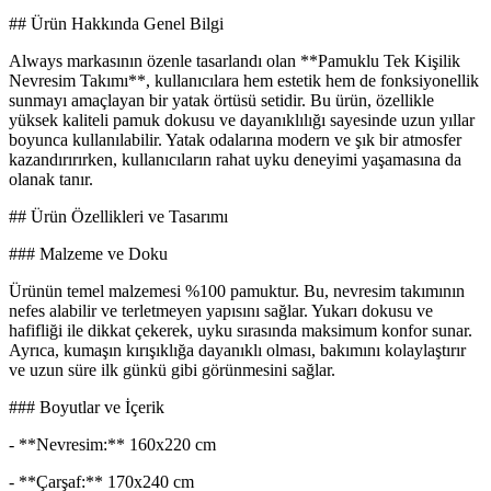
## Ürün Hakkında Genel Bilgi
Always markasının özenle tasarlandı olan **Pamuklu Tek Kişilik
Nevresim Takımı**, kullanıcılara hem estetik hem de fonksiyonellik
sunmayı amaçlayan bir yatak örtüsü setidir. Bu ürün, özellikle
yüksek kaliteli pamuk dokusu ve dayanıklılığı sayesinde uzun yıllar
boyunca kullanılabilir. Yatak odalarına modern ve şık bir atmosfer
kazandırırırken, kullanıcıların rahat uyku deneyimi yaşamasına da
olanak tanır.
## Ürün Özellikleri ve Tasarımı
### Malzeme ve Doku
Ürünün temel malzemesi %100 pamuktur. Bu, nevresim takımının
nefes alabilir ve terletmeyen yapısını sağlar. Yukarı dokusu ve
hafifliği ile dikkat çekerek, uyku sırasında maksimum konfor sunar.
Ayrıca, kumaşın kırışıklığa dayanıklı olması, bakımını kolaylaştırır
ve uzun süre ilk günkü gibi görünmesini sağlar.
### Boyutlar ve İçerik
- **Nevresim:** 160x220 cm
- **Çarşaf:** 170x240 cm