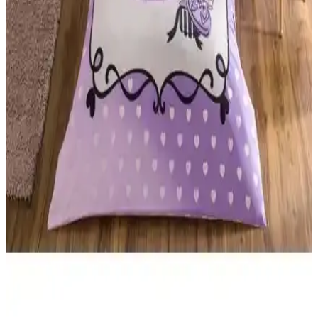
İki farklı banyo bornozunun malzeme, emicilik, dayanıklılık ve
kullanıcı memnuniyeti açısından karşılaştırması, detaylı özellikleri ve
kullanıcı yorumlarıyla birlikte sunuluyor.
Karaca Home Lavin %100 Pamuk Çift Kişilik
Nevresim Takımı Modern ve Şık Tasarım
Karaca Home’un Lavin nevresim takımı, %100 pamuklu kumaşı,
Adaçayı rengi ve modern tasarımıyla yatak odalarına şıklık ve
rahatlık katıyor. Uzun ömürlü ve kolay bakım özellikleriyle ideal bir
tercih.
Pamuklu Kapüşonlu Çocuk Bornozu: Hayvan
Figürü, Kelebek Desenli ve Yumuşak Konfor
Pamuklu kumaşlı kapüşonlu çocuk bornozu; kulaklı hayvan figürü
ve kelebek desenli pembe tonlarda, yumuşak dokusu ve cilt dostu
konforuyla banyodan sonra veya günlük kullanım için idealdir.
Bakım talimatlarına uyulursa uzun ömürlüdür. Bakım talimatlarına
uyulduğunda renkler ve nakışlar korunur.
Taç Lisanslı Kuromi Temalı Tek Kişilik Pamuklu
Nevresim Takımı Detayları