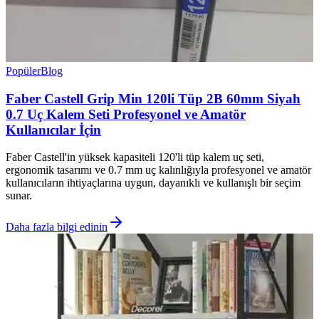
Popüler
Blog
Faber Castell Grip Min 120li Tüp 2B 60mm Siyah
0.7 Uç Kalem Seti Profesyonel ve Amatör
Kullanıcılar İçin
Faber Castell'in yüksek kapasiteli 120'li tüp kalem uç seti,
ergonomik tasarımı ve 0.7 mm uç kalınlığıyla profesyonel ve amatör
kullanıcıların ihtiyaçlarına uygun, dayanıklı ve kullanışlı bir seçim
sunar.
Daha fazla bilgi edinin