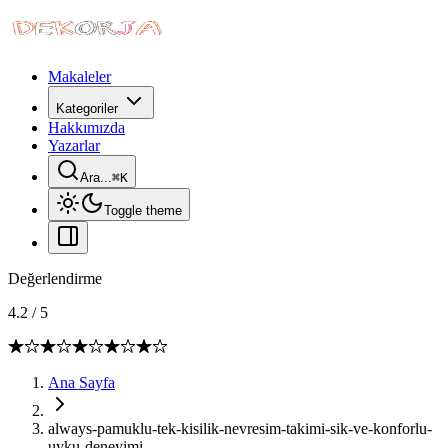
Makaleler
Kategoriler
Hakkımızda
Yazarlar
Ara...
⌘
K
Toggle theme
Değerlendirme
4.2
/
5
Ana Sayfa
always-pamuklu-tek-kisilik-nevresim-takimi-sik-ve-konforlu-
uyku-deneyimi