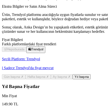
Ekstra Bilgiler ve Satın Alma Süreci
Ürün, Trendyol platformu aracılığıyla uygun fiyatlarla sunulur ve satı
paketleri, estetik ve kullanışlıdır, böylece doğrudan hediye veya paketl
Sonuç olarak, Anka Design’ın bu yapışkanlı etiketleri, estetik görünüm,
çözümler sunar ve her kullanıcının beklentisini karşılamayı hedefler.
Fiyat Bilgileri
Farklı platformlardaki fiyat trendleri
🛒
Hepsiburada
🛍️
Trendyol
Seçili Platform:
Trendyol
ℹ️ Sadece Trendyol'da fiyat mevcut
Gün başına
✗
Hafta başına
✗
Ay başına
✗
Yıl başına
Yıl Başına Fiyatlar
Min Fiyat
149.90
TL