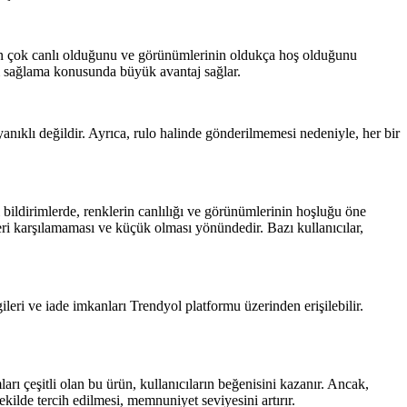
çekten çok canlı olduğunu ve görünümlerinin oldukça hoş olduğunu
yum sağlama konusunda büyük avantaj sağlar.
yanıklı değildir. Ayrıca, rulo halinde gönderilmemesi nedeniyle, her bir
bildirimlerde, renklerin canlılığı ve görünümlerinin hoşluğu öne
eri karşılamaması ve küçük olması yönündedir. Bazı kullanıcılar,
eri ve iade imkanları Trendyol platformu üzerinden erişilebilir.
arı çeşitli olan bu ürün, kullanıcıların beğenisini kazanır. Ancak,
ilde tercih edilmesi, memnuniyet seviyesini artırır.