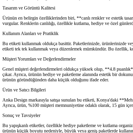
Tasarım ve Görüntü Kalitesi
Ürünün en belirgin özelliklerinden biri, **canlı renkler ve estetik ta
vurgular. Renklerin canlılığı, özellikle kutlama, hediye ve özel günler
Kullanım Alanları ve Pratiklik
Bu etiketi kullanmak oldukça basittir. Paketlerinizde, ürünlerinizde ve
etiketi tek tek kullanmak veya düzenlemek mümkündür. Bu özellik, kul
Müşteri Yorumları ve Değerlendirmeler
Genel müşteri değerlendirmeleri oldukça yüksek olup, **4.8 puanlık** 
çıkar. Ayrıca, ürünün hediye ve paketleme alanında estetik bir dokunuş
ürünün göründüğünden daha küçük olduğunu ifade eder.
Ürün ve Satıcı Bilgileri
Anka Design markasıyla satışa sunulan bu etiketi, Konya'daki **Mehmet 
Ayrıca, ürün, %100 müşteri memnuniyetine odaklı olarak, 15 gün içeri
Sonuç ve Tavsiyeler
Bu yapışkanlı etiketler, özellikle hediye paketleme ve kutlama organiza
ürünün küçük boyutu nedeniyle, büyük veya geniş paketlerde kullanımı s