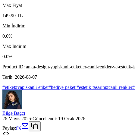
Max Fiyat
149.90
TL
Min İndirim
0.0
%
Max İndirim
0.0
%
Product ID:
anka-design-yapiskanli-etiketler-canli-renkler-ve-estetik
Tarih:
2026-08-07
#
etiket
#
yapiskanli-etiket
#
hediye-paketi
#
estetik-tasarim
#
canli-renkler
#
Bilge Bağcı
26 Mayıs 2025
·
Güncellendi:
19 Ocak 2026
Paylaş:
f
𝕏