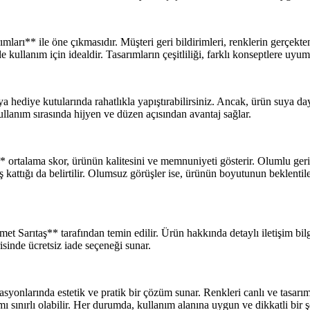
sarımları** ile öne çıkmasıdır. Müşteri geri bildirimleri, renklerin ger
de kullanım için idealdir. Tasarımların çeşitliliği, farklı konseptlere u
ya hediye kutularında rahatlıkla yapıştırabilirsiniz. Ancak, ürün suya da
lanım sırasında hijyen ve düzen açısından avantaj sağlar.
ortalama skor, ürünün kalitesini ve memnuniyeti gösterir. Olumlu geri 
 kattığı da belirtilir. Olumsuz görüşler ise, ürünün boyutunun beklentil
Sarıtaş** tarafından temin edilir. Ürün hakkında detaylı iletişim bilgil
sinde ücretsiz iade seçeneği sunar.
syonlarında estetik ve pratik bir çözüm sunar. Renkleri canlı ve tasarıml
ınırlı olabilir. Her durumda, kullanım alanına uygun ve dikkatli bir şek