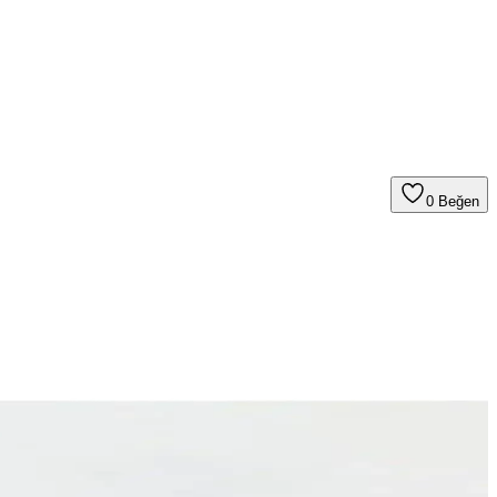
0
Beğen
nümüyle organizasyonlarınızı zenginleştirir.