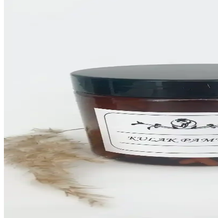
LALEZEN Bebek Şampuanı, amber cam şişede 500 ml hacmiyle bebeklerin
Karçiçeği Home 12'li Vakumlu Kapaklı Büyük Boy
Karçiçeği Home'un 12'li vakumlu kapaklı cam kavanoz takımı, geniş hac
LALEZEN HOME Beyaz Stantlı Çiçekli Sıvı Şişe 50
LALEZEN HOME'un 500 ml şeffaf, dayanıklı plastik şişesi, mutfakta sıv
Vienev Foly Etiketli Kare Gıda Saklama Kabı Seti il
Vienev Foly Etiketli Kare Gıda Saklama Kabı Seti, çeşitli boyutlarda, 
Tanex OFC-120 Beyaz Ofis Etiketi: Dayanıklı ve Şı
Tanex OFC-120 beyaz ofis etiketi, dayanıklı ve şık tasarımıyla belge
Kitchen Life 6'lı Etiketli Dikdörtgen Erzak Saklama 
Kitchen Life 6'lı etiketli dikdörtgen erzak saklama kabı seti, dayanıklı