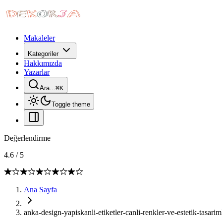
Makaleler
Kategoriler
Hakkımızda
Yazarlar
Ara...
⌘
K
Toggle theme
Değerlendirme
4.6
/
5
Ana Sayfa
anka-design-yapiskanli-etiketler-canli-renkler-ve-estetik-tasar