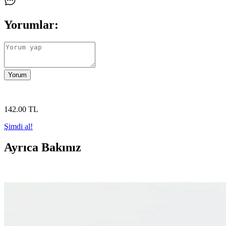
Yorumlar:
Yorum
142
.00
TL
Şimdi al!
Ayrıca Bakınız
Gold Sticker Etiketler: Şık ve Pratik Hediye ve Orga
Gold sticker etiketler, şık tasarımı ve güçlü yapışkanıyla hediye ve par
LALEZEN Bebek Şampuanı 500 ml Amber Cam Şişe il