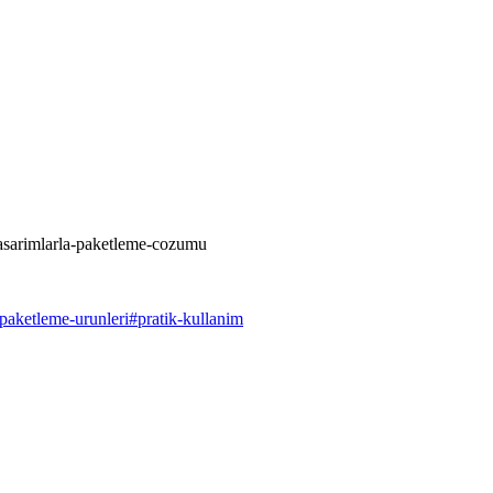
-tasarimlarla-paketleme-cozumu
paketleme-urunleri
#
pratik-kullanim