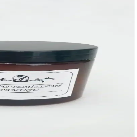
pratik kullanım sağlar, etiketli tasarım güven verir.
le kullanım kolaylığı sunar.
ir çözümdür.
 estetik çözümler sunar.
mnuniyetiyle ofis ihtiyaçlarınıza çözüm sunar.
 hijyen ve düzen sağlar.