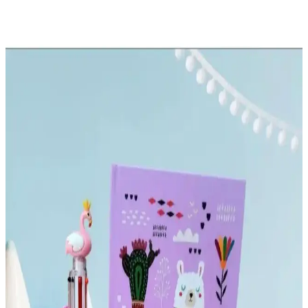
AKILLICA Süresiz Planlayıcı Ajanda Pudra Rengi
Şık ve Dayanıklı Günlük Organizasyon Aracı
AKILLICA Süresiz Ajanda, şık pudra renk ve puantiye tasarımıyla
günlük planlamayı kolaylaştıran dayanıklı ve pratik bir organizasyon
aracıdır.
Gift Moda Vintage ve TUGİBU Sonbahar Sticker
Setleri Karşılaştırması
İki popüler sticker seti, Gift Moda Vintage ve TUGİBU Sonbahar
temaları, özellikleri ve kullanıcı yorumlarıyla detaylı karşılaştırma.
Hangi ürün ihtiyaçlarınıza daha uygun? Öğrenin.
2025'te Matt Notebook Süresiz Planlayıcı ile
Hayatınız Değişsin
2025'in en fonksiyonel süresiz planlayıcısı Matt Notebook ile
hayatınızı organize edin. Hemen keşfedin!
2025'te Mabbels Harry Potter Ajanda ile Günlük
Hayatınıza Büyü Katın