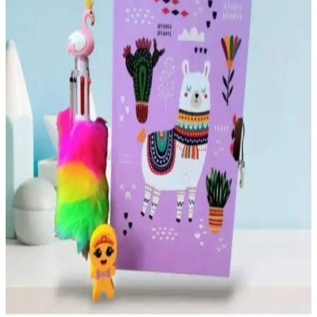
2025'te Matt Notebook Süresiz Planlayıcı ile
Hayatınız Değişsin
2025'in en fonksiyonel süresiz planlayıcısı Matt Notebook ile
hayatınızı organize edin. Hemen keşfedin!
2025'te Mabbels Harry Potter Ajanda ile Günlük
Hayatınıza Büyü Katın
Mabbels Harry Potter Ajanda ile günlük planlamanızı sihirli hale
getirin. Kaliteli ve pratik bu ajandayı hemen keşfedin! İnceleyin.
Manyetik Yapışkanlı Aylık Planlayıcı Takvim:
Pratik ve Estetik Çözüm
85x56 cm ölçülerinde, manyetik yapışkanlı, tekrar kullanılabilir ve
kolay montajlı aylık planlayıcı takvim ile günlük ve aylık planlarınızı
düzenleyin.
Dünya Magnet Çocuklar İçin Haftalık Planlayıcı
Yazı Tahtası Yenilikçi ve Eğlenceli Tasarım
Dünya Magnet çocuklar için tasarlanmış, eğlenceli ve kullanışlı