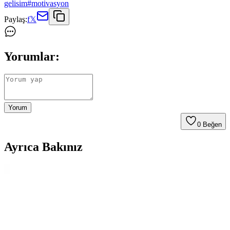
gelisim
#
motivasyon
Paylaş:
f
𝕏
Yorumlar:
Yorum
0
Beğen
Ayrıca Bakınız
Dahiyen ve Fark Tanıtım Günlük Planlayıcıları
Karşılaştırması ve Özellikleri
İki popüler günlük planlayıcıyi karşılaştırıyoruz: Dahiyen ve Fark
Tanıtım. Her biri farklı özellikler sunar; kullanım kolaylığı, malzeme
kalitesi ve kullanıcı yorumlarıyla detaylı analiz edilmiştir.