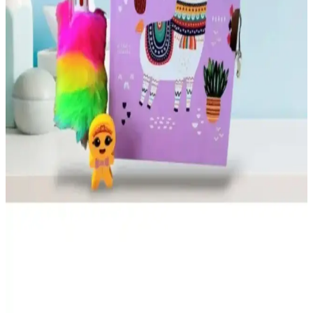
Mabbels Harry Potter Ajanda ile günlük planlamanızı sihirli hale
getirin. Kaliteli ve pratik bu ajandayı hemen keşfedin! İnceleyin.
Manyetik Yapışkanlı Aylık Planlayıcı Takvim:
Pratik ve Estetik Çözüm
85x56 cm ölçülerinde, manyetik yapışkanlı, tekrar kullanılabilir ve
kolay montajlı aylık planlayıcı takvim ile günlük ve aylık planlarınızı
düzenleyin.
Dünya Magnet Çocuklar İçin Haftalık Planlayıcı
Yazı Tahtası Yenilikçi ve Eğlenceli Tasarım
Dünya Magnet çocuklar için tasarlanmış, eğlenceli ve kullanışlı
haftalık planlayıcı yazı tahtası. Kuvvetli magnetleri ve yüksek baskı
kalitesiyle kolay kullanım sağlar, çocukların gelişimine destek olur.
ÇİLEKHOMEAVM Kilitli Defter ve CoNotes A5
Süresiz Planlayıcı Karşılaştırması
İki popüler defter seçeneği olan ÇİLEKHOMEAVM Kilitli Defter
ile CoNotes A5 Süresiz Planlayıcı'nın özellikleri ve kullanıcı