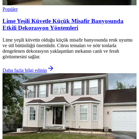
Popüler
Lime Yeşili Küvetle Küçük Misafir Banyosunda
Etkili Dekorasyon Yöntemleri
Lime yeşili küvetin olduğu küçük misafir banyosunda renk uyumu
ve stil bütünlüğü önemlidir. Citrus temaları ve nötr tonlarla
dengelenen dekorasyon yaklaşımları mekanın canlı ve ferah
görünmesini sağlar.
Daha fazla bilgi edinin