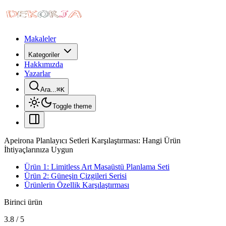
Makaleler
Kategoriler
Hakkımızda
Yazarlar
Ara...
⌘
K
Toggle theme
Apeirona Planlayıcı Setleri Karşılaştırması: Hangi Ürün
İhtiyaçlarınıza Uygun
Ürün 1: Limitless Art Masaüstü Planlama Seti
Ürün 2: Güneşin Çizgileri Serisi
Ürünlerin Özellik Karşılaştırması
Birinci ürün
3.8
/
5