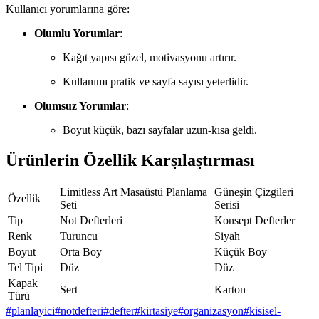
Kullanıcı yorumlarına göre:
Olumlu Yorumlar
:
Kağıt yapısı güzel, motivasyonu artırır.
Kullanımı pratik ve sayfa sayısı yeterlidir.
Olumsuz Yorumlar
:
Boyut küçük, bazı sayfalar uzun-kısa geldi.
Ürünlerin Özellik Karşılaştırması
Limitless Art Masaüstü Planlama
Güneşin Çizgileri
Özellik
Seti
Serisi
Tip
Not Defterleri
Konsept Defterler
Renk
Turuncu
Siyah
Boyut
Orta Boy
Küçük Boy
Tel Tipi
Düz
Düz
Kapak
Sert
Karton
Türü
#
planlayici
#
notdefteri
#
defter
#
kirtasiye
#
organizasyon
#
kisisel-