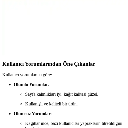
haftalık planlayıcı yazı tahtası. Kuvvetli magnetleri ve yüksek baskı
kalitesiyle kolay kullanım sağlar, çocukların gelişimine destek olur.
ÇİLEKHOMEAVM Kilitli Defter ve CoNotes A5
Süresiz Planlayıcı Karşılaştırması
İki popüler defter seçeneği olan ÇİLEKHOMEAVM Kilitli Defter
ile CoNotes A5 Süresiz Planlayıcı'nın özellikleri ve kullanıcı
yorumlarıyla en uygun seçimi yapın.
Kullanıcı Yorumlarından Öne Çıkanlar
Kullanıcı yorumlarına göre:
Olumlu Yorumlar
:
Sayfa kalınlıkları iyi, kağıt kalitesi güzel.
Kullanışlı ve kaliteli bir ürün.
Olumsuz Yorumlar
:
Kağıtlar ince, bazı kullanıcılar yaprakların titretildiğini