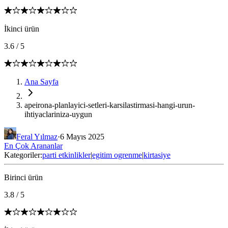
İkinci ürün
3.6
/
5
Ana Sayfa
apeirona-planlayici-setleri-karsilastirmasi-hangi-urun-
ihtiyaclariniza-uygun
Feral Yılmaz
·
6 Mayıs 2025
En Çok Arananlar
Kategoriler:
parti etkinlikler
|
egitim ogrenme
|
kirtasiye
Birinci ürün
3.8
/
5