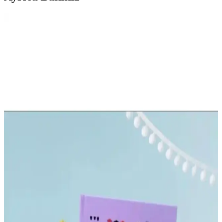
Dahiyen ve Fark Tanıtım Günlük Planlayıcıları
Karşılaştırması ve Özellikleri
İki popüler günlük planlayıcıyi karşılaştırıyoruz: Dahiyen ve Fark
Tanıtım. Her biri farklı özellikler sunar; kullanım kolaylığı, malzeme
kalitesi ve kullanıcı yorumlarıyla detaylı analiz edilmiştir.
AKILLICA Süresiz Planlayıcı Ajanda Pudra Rengi
Şık ve Dayanıklı Günlük Organizasyon Aracı
AKILLICA Süresiz Ajanda, şık pudra renk ve puantiye tasarımıyla
günlük planlamayı kolaylaştıran dayanıklı ve pratik bir organizasyon
aracıdır.
Gift Moda Vintage ve TUGİBU Sonbahar Sticker
Setleri Karşılaştırması
İki popüler sticker seti, Gift Moda Vintage ve TUGİBU Sonbahar
temaları, özellikleri ve kullanıcı yorumlarıyla detaylı karşılaştırma.
Hangi ürün ihtiyaçlarınıza daha uygun? Öğrenin.