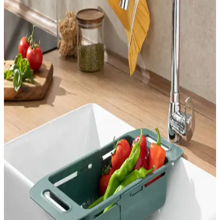
Homie Line 3 Parça Kare Lavabo Banyo Seti
Modern ve Dayanıklı Tasarım
Homie'nin kare lavabo seti, modern tasarımı ve dayanıklı
malzemeleriyle banyonuzda şıklık ve fonksiyonellik sağlar. Üç
parçadan oluşan set, hijyen ve kullanım kolaylığı sunar.
Süzgeçli Banyo ve Lavabo Gider Filtresi: Dayanıklı
ve Pratik Kullanım İçin Rehber
Dem Home'un silikon gider filtresi, kolay takılır, kötü kokuları önler
ve dayanıklıdır. Pratik kullanımıyla hijyen sağlar, uygun fiyatlı ve
estetik tasarımıyla tercih edilir.
Blue Home Light 1080 Derece Dönebilen Mutfak ve
Lavabo Bataryası - Pratik ve Dayanıklı Tasarım
Blue Home Light 1080 derece dönebilir mutfak ve lavabo bataryası,
estetik, dayanıklı ve pratik kullanım sunar. Filtreli su akışı ve hafif
yapısıyla hijyen ve kullanım kolaylığı sağlar.
AYGÖREN HOME Kendinden Boşaltmalı
Sabunluk – Ördek Desenli, Su Tutmaz, Lavabo