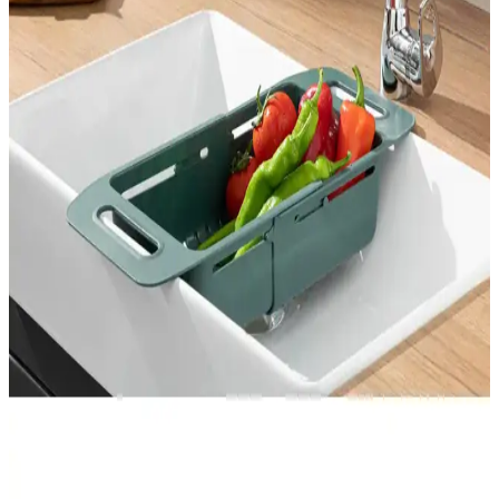
Dem Home'un silikon gider filtresi, kolay takılır, kötü kokuları önler
ve dayanıklıdır. Pratik kullanımıyla hijyen sağlar, uygun fiyatlı ve
estetik tasarımıyla tercih edilir.
Blue Home Light 1080 Derece Dönebilen Mutfak ve
Lavabo Bataryası - Pratik ve Dayanıklı Tasarım
Blue Home Light 1080 derece dönebilir mutfak ve lavabo bataryası,
estetik, dayanıklı ve pratik kullanım sunar. Filtreli su akışı ve hafif
yapısıyla hijyen ve kullanım kolaylığı sağlar.
AYGÖREN HOME Kendinden Boşaltmalı
Sabunluk – Ördek Desenli, Su Tutmaz, Lavabo
Üstü
Bu lavabo üstü sabunluk, kendinden boşaltmalı tasarımıyla sabun
artıkları için hızlı kuruma sağlar ve su birikimini önler. Ördek desenli
beyaz plastik yapısı hafiflik sunar; mutfak ve banyoda dekoratif ve
fonksiyonel bir düzen kurar.
Homie Line 3 Parça Kare Lavabo Banyo Seti
Modern ve Şık Tasarım Çözüm