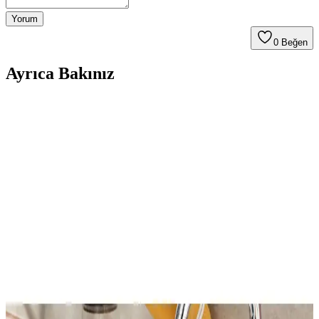
Yorum
0
Beğen
Ayrıca Bakınız
Küçük Banyolarda Köşe Lavabo Kullanımı ve Alan
Optimizasyonu Yöntemleri
Küçük banyolarda köşe lavabo kullanımı ve alan optimizasyonu,
mobilya seçimi, depolama çözümleri, aydınlatma ve düzenleme
önerileriyle ele alınmaktadır. Alanı verimli kullanmak için bütünsel
yaklaşımlar önemlidir.
Genel Markalar Ayarlanabilir Pratik Lavabo
Süzgeci: Dayanıklı ve Kullanışlı Mutfak Aksesuarı
Türk menşeli, ayarlanabilir özellikte, dayanıklı çelik malzemeden
üretilmiş lavabo süzgeci, mutfakta hijyen ve kullanım kolaylığı
sağlar. Farklı lavabo boyutlarına uyum sağlayan pratik çözüm.