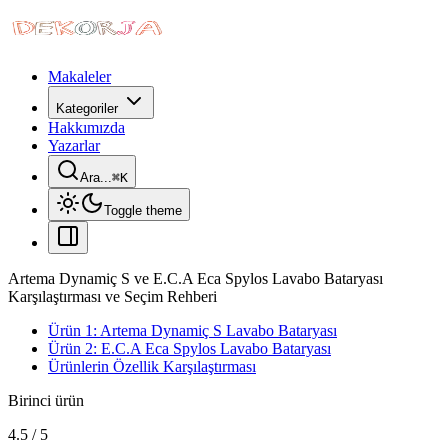
Makaleler
Kategoriler
Hakkımızda
Yazarlar
Ara...
⌘
K
Toggle theme
Artema Dynamiç S ve E.C.A Eca Spylos Lavabo Bataryası
Karşılaştırması ve Seçim Rehberi
Ürün 1: Artema Dynamiç S Lavabo Bataryası
Ürün 2: E.C.A Eca Spylos Lavabo Bataryası
Ürünlerin Özellik Karşılaştırması
Birinci ürün
4.5
/
5