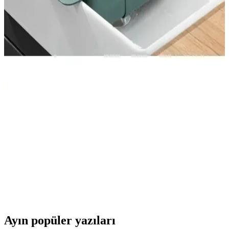
Üstü
Bu lavabo üstü sabunluk, kendinden boşaltmalı tasarımıyla sabun
artıkları için hızlı kuruma sağlar ve su birikimini önler. Ördek desenli
beyaz plastik yapısı hafiflik sunar; mutfak ve banyoda dekoratif ve
fonksiyonel bir düzen kurar.
Homie Line 3 Parça Kare Lavabo Banyo Seti
Modern ve Şık Tasarım Çözüm
Homie Line 3 Parça Kare Lavabo Banyo Seti, modern tasarımı ve
dayanıklı plastik malzemesiyle banyonuzda şıklık ve fonksiyonellik
sağlar. Üç parçadan oluşan set, hijyen ve kullanım kolaylığı sunar.
Mutfak Hijyeni ve Pratiklik İçin Ayarlanabilir
Plastik Lavabo Süzgeci
Yeşil renkli, ayarlanabilir yapısıyla mutfakta hijyen ve pratikliği
sağlayan plastik lavabo süzgeci, farklı lavabolarla uyum sağlar ve
kullanım kolaylığı sunar.
Ayın popüler yazıları