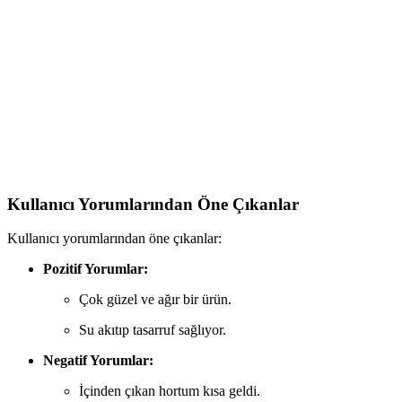
Homie Line 3 Parça Kare Lavabo Banyo Seti, modern tasarımı ve
dayanıklı plastik malzemesiyle banyonuzda şıklık ve fonksiyonellik
sağlar. Üç parçadan oluşan set, hijyen ve kullanım kolaylığı sunar.
Mutfak Hijyeni ve Pratiklik İçin Ayarlanabilir
Plastik Lavabo Süzgeci
Yeşil renkli, ayarlanabilir yapısıyla mutfakta hijyen ve pratikliği
sağlayan plastik lavabo süzgeci, farklı lavabolarla uyum sağlar ve
kullanım kolaylığı sunar.
Kullanıcı Yorumlarından Öne Çıkanlar
Kullanıcı yorumlarından öne çıkanlar:
Pozitif Yorumlar:
Çok güzel ve ağır bir ürün.
Su akıtıp tasarruf sağlıyor.
Negatif Yorumlar:
İçinden çıkan hortum kısa geldi.