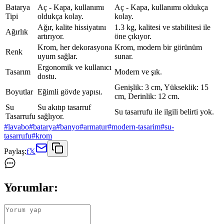
Batarya
Aç - Kapa, kullanımı
Aç - Kapa, kullanımı oldukça
Tipi
oldukça kolay.
kolay.
Ağır, kalite hissiyatını
1.3 kg, kalitesi ve stabilitesi ile
Ağırlık
artırıyor.
öne çıkıyor.
Krom, her dekorasyona
Krom, modern bir görünüm
Renk
uyum sağlar.
sunar.
Ergonomik ve kullanıcı
Tasarım
Modern ve şık.
dostu.
Genişlik: 3 cm, Yükseklik: 15
Boyutlar
Eğimli gövde yapısı.
cm, Derinlik: 12 cm.
Su
Su akıtıp tasarruf
Su tasarrufu ile ilgili belirti yok.
Tasarrufu
sağlıyor.
#
lavabo
#
batarya
#
banyo
#
armatur
#
modern-tasarim
#
su-
tasarrufu
#
krom
Paylaş:
f
𝕏
Yorumlar: