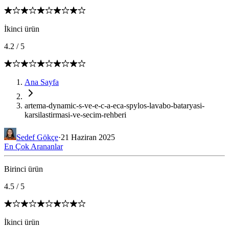
İkinci ürün
4.2
/
5
Ana Sayfa
artema-dynamic-s-ve-e-c-a-eca-spylos-lavabo-bataryasi-
karsilastirmasi-ve-secim-rehberi
Sedef Gökçe
·
21 Haziran 2025
En Çok Arananlar
Birinci ürün
4.5
/
5
İkinci ürün