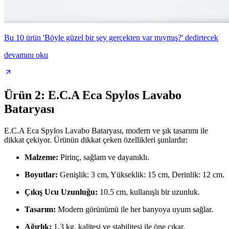
Bu 10 ürün 'Böyle güzel bir şey gerçekten var mıymış?' dedirtecek
devamını oku
Ürün 2: E.C.A Eca Spylos Lavabo
Bataryası
E.C.A Eca Spylos Lavabo Bataryası, modern ve şık tasarımı ile
dikkat çekiyor. Ürünün dikkat çeken özellikleri şunlardır:
Malzeme:
Pirinç, sağlam ve dayanıklı.
Boyutlar:
Genişlik: 3 cm, Yükseklik: 15 cm, Derinlik: 12 cm.
Çıkış Ucu Uzunluğu:
10.5 cm, kullanışlı bir uzunluk.
Tasarım:
Modern görünümü ile her banyoya uyum sağlar.
Ağırlık:
1.3 kg, kalitesi ve stabilitesi ile öne çıkar.