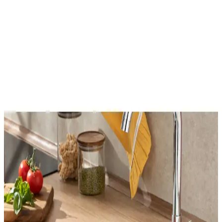
Küçük banyolarda köşe lavabo kullanımı ve alan optimizasyonu,
mobilya seçimi, depolama çözümleri, aydınlatma ve düzenleme
önerileriyle ele alınmaktadır. Alanı verimli kullanmak için bütünsel
yaklaşımlar önemlidir.
Genel Markalar Ayarlanabilir Pratik Lavabo
Süzgeci: Dayanıklı ve Kullanışlı Mutfak Aksesuarı
Türk menşeli, ayarlanabilir özellikte, dayanıklı çelik malzemeden
üretilmiş lavabo süzgeci, mutfakta hijyen ve kullanım kolaylığı
sağlar. Farklı lavabo boyutlarına uyum sağlayan pratik çözüm.
Homie Line 3 Parça Kare Lavabo Banyo Seti
Modern ve Dayanıklı Tasarım
Homie'nin kare lavabo seti, modern tasarımı ve dayanıklı
malzemeleriyle banyonuzda şıklık ve fonksiyonellik sağlar. Üç
parçadan oluşan set, hijyen ve kullanım kolaylığı sunar.
Süzgeçli Banyo ve Lavabo Gider Filtresi: Dayanıklı
ve Pratik Kullanım İçin Rehber