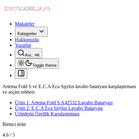
Makaleler
Kategoriler
Hakkımızda
Yazarlar
Ara...
⌘
K
Toggle theme
Artema Fold S ve E.C.A Eca Spylos lavabo bataryası karşılaştırması
ve seçim rehberi
Ürün 1: Artema Fold S A42532 Lavabo Bataryası
Ürün 2: E.C.A Eca Spylos Lavabo Bataryası
Ürünlerin Özellik Karşılaştırması
Birinci ürün
4.6
/
5