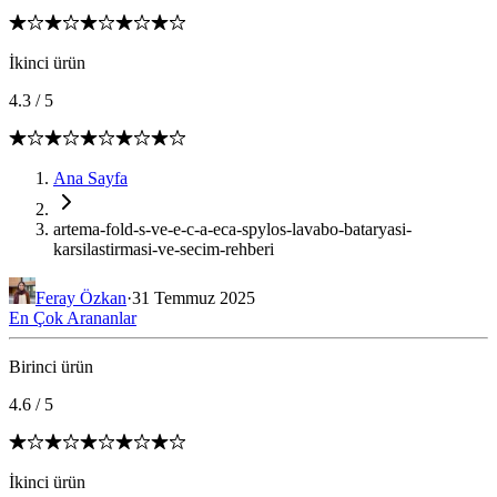
İkinci ürün
4.3
/
5
Ana Sayfa
artema-fold-s-ve-e-c-a-eca-spylos-lavabo-bataryasi-
karsilastirmasi-ve-secim-rehberi
Feray Özkan
·
31 Temmuz 2025
En Çok Arananlar
Birinci ürün
4.6
/
5
İkinci ürün