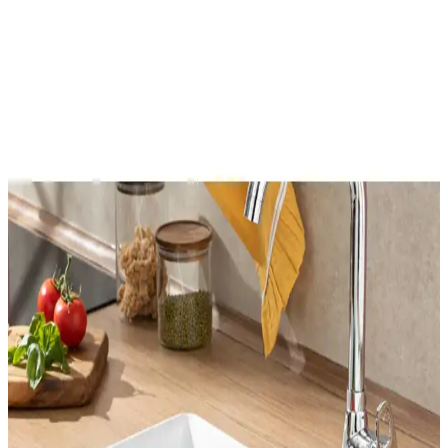
mobilya seçimi, depolama çözümleri, aydınlatma ve düzenleme
önerileriyle ele alınmaktadır. Alanı verimli kullanmak için bütünsel
yaklaşımlar önemlidir.
Genel Markalar Ayarlanabilir Pratik Lavabo
Süzgeci: Dayanıklı ve Kullanışlı Mutfak Aksesuarı
Türk menşeli, ayarlanabilir özellikte, dayanıklı çelik malzemeden
üretilmiş lavabo süzgeci, mutfakta hijyen ve kullanım kolaylığı
sağlar. Farklı lavabo boyutlarına uyum sağlayan pratik çözüm.
Homie Line 3 Parça Kare Lavabo Banyo Seti
Modern ve Dayanıklı Tasarım
Homie'nin kare lavabo seti, modern tasarımı ve dayanıklı
malzemeleriyle banyonuzda şıklık ve fonksiyonellik sağlar. Üç
parçadan oluşan set, hijyen ve kullanım kolaylığı sunar.
Süzgeçli Banyo ve Lavabo Gider Filtresi: Dayanıklı
ve Pratik Kullanım İçin Rehber
Dem Home'un silikon gider filtresi, kolay takılır, kötü kokuları önler
ve dayanıklıdır. Pratik kullanımıyla hijyen sağlar, uygun fiyatlı ve
estetik tasarımıyla tercih edilir.