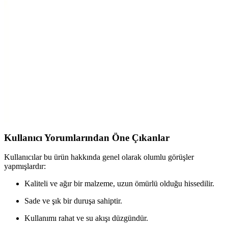
Modern ve Şık Tasarım Çözüm
Homie Line 3 Parça Kare Lavabo Banyo Seti, modern tasarımı ve
dayanıklı plastik malzemesiyle banyonuzda şıklık ve fonksiyonellik
sağlar. Üç parçadan oluşan set, hijyen ve kullanım kolaylığı sunar.
Mutfak Hijyeni ve Pratiklik İçin Ayarlanabilir
Plastik Lavabo Süzgeci
Yeşil renkli, ayarlanabilir yapısıyla mutfakta hijyen ve pratikliği
sağlayan plastik lavabo süzgeci, farklı lavabolarla uyum sağlar ve
kullanım kolaylığı sunar.
Kullanıcı Yorumlarından Öne Çıkanlar
Kullanıcılar bu ürün hakkında genel olarak olumlu görüşler
yapmışlardır:
Kaliteli ve ağır bir malzeme, uzun ömürlü olduğu hissedilir.
Sade ve şık bir duruşa sahiptir.
Kullanımı rahat ve su akışı düzgündür.