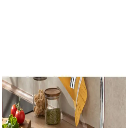
Küçük Banyolarda Köşe Lavabo Kullanımı ve Alan
Optimizasyonu Yöntemleri
Küçük banyolarda köşe lavabo kullanımı ve alan optimizasyonu,
mobilya seçimi, depolama çözümleri, aydınlatma ve düzenleme
önerileriyle ele alınmaktadır. Alanı verimli kullanmak için bütünsel
yaklaşımlar önemlidir.
Genel Markalar Ayarlanabilir Pratik Lavabo
Süzgeci: Dayanıklı ve Kullanışlı Mutfak Aksesuarı
Türk menşeli, ayarlanabilir özellikte, dayanıklı çelik malzemeden
üretilmiş lavabo süzgeci, mutfakta hijyen ve kullanım kolaylığı
sağlar. Farklı lavabo boyutlarına uyum sağlayan pratik çözüm.
Homie Line 3 Parça Kare Lavabo Banyo Seti
Modern ve Dayanıklı Tasarım
Homie'nin kare lavabo seti, modern tasarımı ve dayanıklı
malzemeleriyle banyonuzda şıklık ve fonksiyonellik sağlar. Üç
parçadan oluşan set, hijyen ve kullanım kolaylığı sunar.
Süzgeçli Banyo ve Lavabo Gider Filtresi: Dayanıklı