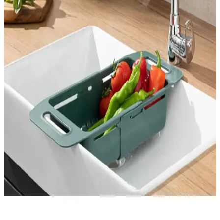
ve Pratik Kullanım İçin Rehber
Dem Home'un silikon gider filtresi, kolay takılır, kötü kokuları önler
ve dayanıklıdır. Pratik kullanımıyla hijyen sağlar, uygun fiyatlı ve
estetik tasarımıyla tercih edilir.
Blue Home Light 1080 Derece Dönebilen Mutfak ve
Lavabo Bataryası - Pratik ve Dayanıklı Tasarım
Blue Home Light 1080 derece dönebilir mutfak ve lavabo bataryası,
estetik, dayanıklı ve pratik kullanım sunar. Filtreli su akışı ve hafif
yapısıyla hijyen ve kullanım kolaylığı sağlar.
AYGÖREN HOME Kendinden Boşaltmalı
Sabunluk – Ördek Desenli, Su Tutmaz, Lavabo
Üstü
Bu lavabo üstü sabunluk, kendinden boşaltmalı tasarımıyla sabun
artıkları için hızlı kuruma sağlar ve su birikimini önler. Ördek desenli
beyaz plastik yapısı hafiflik sunar; mutfak ve banyoda dekoratif ve
fonksiyonel bir düzen kurar.
Homie Line 3 Parça Kare Lavabo Banyo Seti