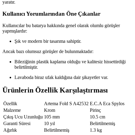
yaratır.
Kullanıcı Yorumlarından Öne Çıkanlar
Kullanıcılar bu batarya hakkında genel olarak olumlu görüşler
yapmışlardır:
Şık ve modern bir tasarıma sahiptir.
Ancak bazı olumsuz görüşler de bulunmaktadır:
Bileziğinin plastik kaplama olduğu ve kalitesiz hissettirdiği
belirtilmiştir.
Lavaboda biraz ufak kaldığına dair şikayetler var.
Ürünlerin Özellik Karşılaştırması
Özellik
Artema Fold S A42532
E.C.A Eca Spylos
Malzeme
Krom
Pirinç
Çıkış Ucu Uzunluğu
105 mm
10.5 cm
Garanti Süresi
10 yıl
Belirtilmemiş
Ağırlık
Belirtilmemiş
1.3 kg