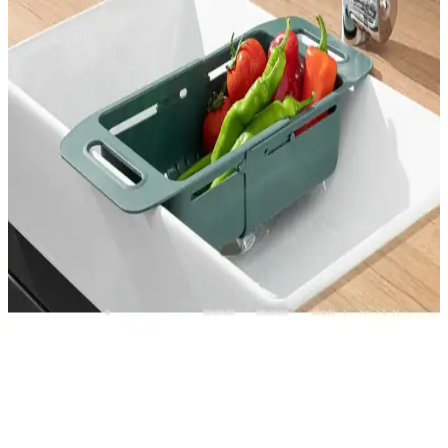
Blue Home Light 1080 Derece Dönebilen Mutfak ve
Lavabo Bataryası - Pratik ve Dayanıklı Tasarım
Blue Home Light 1080 derece dönebilir mutfak ve lavabo bataryası,
estetik, dayanıklı ve pratik kullanım sunar. Filtreli su akışı ve hafif
yapısıyla hijyen ve kullanım kolaylığı sağlar.
AYGÖREN HOME Kendinden Boşaltmalı
Sabunluk – Ördek Desenli, Su Tutmaz, Lavabo
Üstü
Bu lavabo üstü sabunluk, kendinden boşaltmalı tasarımıyla sabun
artıkları için hızlı kuruma sağlar ve su birikimini önler. Ördek desenli
beyaz plastik yapısı hafiflik sunar; mutfak ve banyoda dekoratif ve
fonksiyonel bir düzen kurar.
Homie Line 3 Parça Kare Lavabo Banyo Seti
Modern ve Şık Tasarım Çözüm
Homie Line 3 Parça Kare Lavabo Banyo Seti, modern tasarımı ve
dayanıklı plastik malzemesiyle banyonuzda şıklık ve fonksiyonellik
sağlar. Üç parçadan oluşan set, hijyen ve kullanım kolaylığı sunar.