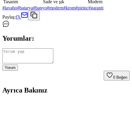
Tasarım
Sade ve şık
Modern
#
lavabo
#
batarya
#
banyo
#
modern
#
krom
#
pirinc
#
garanti
Paylaş:
f
𝕏
Yorumlar:
Yorum
0
Beğen
Ayrıca Bakınız
Küçük Banyolarda Köşe Lavabo Kullanımı ve Alan
Optimizasyonu Yöntemleri
Küçük banyolarda köşe lavabo kullanımı ve alan optimizasyonu,