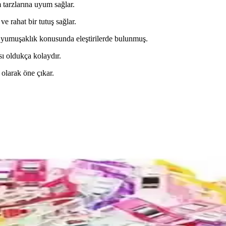
 tarzlarına uyum sağlar.
 rahat bir tutuş sağlar.
e yumuşaklık konusunda eleştirilerde bulunmuş.
ı oldukça kolaydır.
 olarak öne çıkar.
ri Karşılaştırması
likleriyle ajanda ve projelerinize kişisel dokunuşlar katıyor. Hangi ürün 
i Karşılaştırması ve Detaylı İnceleme
la boyama setleri detaylı karşılaştırması. Her iki ürünün özellikleri, k
zellikleri ve Kullanıcı Yorumları