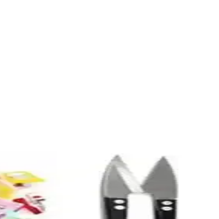
sizin ihtiyaçlarınıza uygun? İşte detaylar.
ullanıcı yorumları ve avantajlarıyla hangi setin size uygun olduğunu