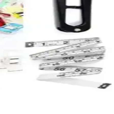
n iyi silgiyi seçmenize yardımcı oluyoruz.
ması, sanatsal becerilerin geliştirilmesine ve stres atmaya yönelik
i malzeme ve pratik tasarımıyla düzen sağlar.
eçenekleri hakkında detaylı bilgi edinin.
 tasarımıyla projelerinize değer katar.