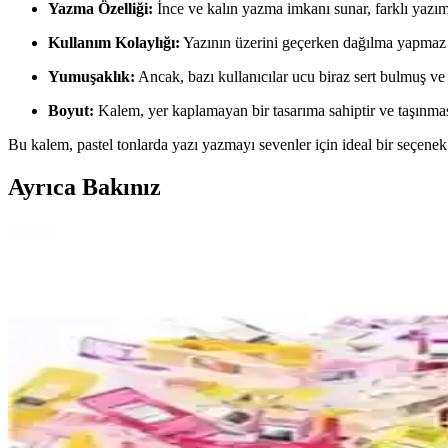
Yazma Özelliği:
İnce ve kalın yazma imkanı sunar, farklı yazım
Kullanım Kolaylığı:
Yazının üzerini geçerken dağılma yapmaz ve
Yumuşaklık:
Ancak, bazı kullanıcılar ucu biraz sert bulmuş v
Boyut:
Kalem, yer kaplamayan bir tasarıma sahiptir ve taşınmas
Bu kalem, pastel tonlarda yazı yazmayı sevenler için ideal bir seçenek
Ayrıca Bakınız
ColorTouch Ajanda ve LiyaCraft Vintage Sticker Setle
ColorTouch ve LiyaCraft sticker setleri, farklı tasarım ve kullanım özel
Palmiye Hobi Sanat Kırtasiye Sayılarla Boyama Setler
Palmiye Hobi Sanat kırtasiye'nin Kayık ve Sahil Kasabası temalı sayılar
keşfedin.
Adel Sakura ve NaSaDAN Pati Silgi Karşılaştırması: Ö