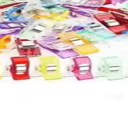
rını ve karşılaştırmalarını detaylı inceleyerek, ihtiyaçlarınıza uygun e
rla Boyama Setlerinin Karşılaştırması
eo Felsefe'nin özellikleri ve kullanıcı yorumlarıyla detaylı karşılaştır
ri Karşılaştırması ve Özellikleri
ve kullanıcı yorumlarıyla en iyi seçimi yapmanızı sağlar.
 Kullanımı İçin Uygun
anım kolaylığıyla ofis ve okul ihtiyaçlarına ideal çözümler sunar. Kalitel
e Mia Pera Ürün Analizi
eri, kullanıcı yorumları ve karşılaştırmasıyla yılbaşı süsleri ve hediye s
 Yönlü ve Dayanıklı Çözüm
klipsler, iplik temizleme makası ve mezura içerir, kullanışlı ve dayanıklı