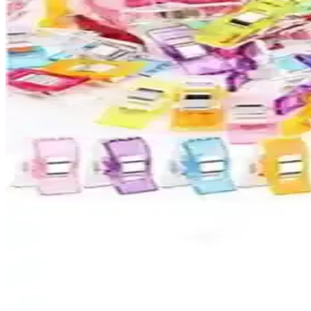
Adel Sakura ve NaSaDAN Pati Silgi'nin özelliklerini, kullanıcı yorumla
Palmiye Hobi Sanat ve Wombhobby Neo Felsefe Sayıla
İki farklı sayılarla boyama seti olan Palmiye Hobi Sanat ve Wombhobby N
avantajları anlatılıyor.
Palmiye Hobi Sanat ve Tabdiko Sayılarla Boyama Setle
İki popüler sayılarla boyama setinin detaylı karşılaştırması, içerikleri 
Umix Telli Plastik Dosya Mavi 50'li Set Ofis ve Okul
Umix markasının 50'li mavi telli plastik dosyası, dayanıklılığı ve kull
Yılbaşı Kartpostal Setleri Karşılaştırması: Bimotif v
İki popüler yılbaşı kartpostal seti olan Bimotif ve Mia Pera’nın özellikl
TıkTık AL Kumaş Mandalı ve Aksesuarlar Seti: Çok
Kumaş tutturma, el işleri ve organizasyon için ideal olan bu set, renkli 