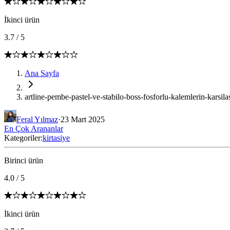
İkinci ürün
3.7
/
5
Ana Sayfa
artline-pembe-pastel-ve-stabilo-boss-fosforlu-kalemlerin-karsila
Feral Yılmaz
·
23 Mart 2025
En Çok Arananlar
Kategoriler:
kirtasiye
Birinci ürün
4.0
/
5
İkinci ürün