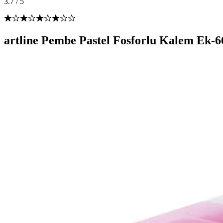
3.7
/
5
artline Pembe Pastel Fosforlu Kalem Ek-66