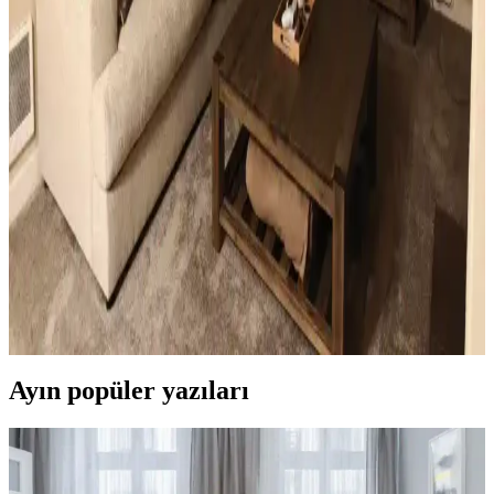
belirler. Doğru renk ve malzeme tercihleri mekana sıcaklık ve uyum
katar.
Ev Dekorasyonunda Küçük Dokunuşlarla
Mekanların Kişisel ve Estetik Dönüşümü
Ev dekorasyonunda aydınlatma, halı, sanat eserleri ve mobilya
uyumu gibi küçük ama etkili dokunuşlar, mekanların kişisel ve
estetik görünümünü önemli ölçüde değiştirir.
Küçük Oturma Odası Dekorasyonunda Denge ve
Katmanlama Teknikleriyle Alanı Genişletme
Küçük oturma odalarında perde, aydınlatma, mobilya ve dekorasyon
seçimleriyle denge ve katmanlama sağlanarak alan görsel olarak
genişletilir ve fonksiyonellik artırılır.
Ayın popüler yazıları