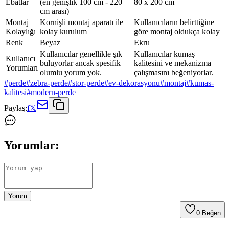
Ebatlar
(en genişlik 100 cm - 220
80 x 200 cm
cm arası)
Montaj
Kornişli montaj aparatı ile
Kullanıcıların belirttiğine
Kolaylığı
kolay kurulum
göre montaj oldukça kolay
Renk
Beyaz
Ekru
Kullanıcılar genellikle şık
Kullanıcılar kumaş
Kullanıcı
buluyorlar ancak spesifik
kalitesini ve mekanizma
Yorumları
olumlu yorum yok.
çalışmasını beğeniyorlar.
#
perde
#
zebra-perde
#
stor-perde
#
ev-dekorasyonu
#
montaj
#
kumas-
kalitesi
#
modern-perde
Paylaş:
f
𝕏
Yorumlar:
Yorum
0
Beğen