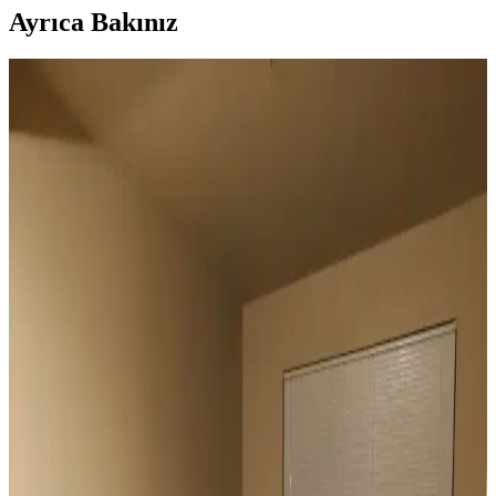
Ayrıca Bakınız
Duvar Rengiyle Uyumlu Perde Seçimi: Yeşil,
Turuncu ve Kahverenginin Mekâna Etkisi
Duvar rengine uyumlu perde seçimi, mekânın atmosferini belirler.
Yeşil tonlar doğal sakinlik sunarken, turuncu ve kahverengi sıcaklık
katar. Kalın keten ve karartma perdeler ışık kontrolünde avantaj
sağlar.
Geniş Pencereler İçin Fonksiyonel ve Estetik Perde
Seçenekleri ve Çözümleri
Geniş pencereler için hücresel stor, iki stor perde kullanımı, rulo stor
ve pencere filmleri gibi işlevsel ve estetik perde seçenekleri manzara
engellenmeden ışık kontrolü sağlar.
Vintage Yatakların Yatak Odası Düzenine Etkisi ve
Mekâna Uyum Sağlama Yöntemleri
Vintage yatakların mekâna uyumu, boyut ve yerleşim planlaması ile