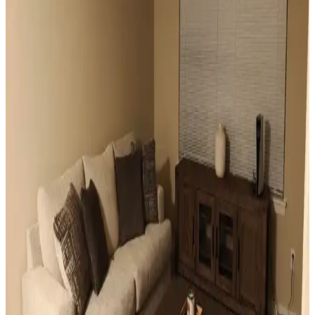
odasında estetik ve fonksiyonellik sağlanır.
Odanızı Geliştirmenin Yolları: Perde, Aydınlatma ve
Dekorasyon İpuçlarıyla Atmosferi Yenileme
Odanızın atmosferini perde seçimi, aydınlatma, duvar renkleri ve
mobilya düzenlemeleriyle nasıl geliştirebileceğinizi anlatan kapsamlı
öneriler sunulmaktadır. Küçük değişikliklerle mekânda büyük
farklar yaratabilirsiniz.
Mutfak Pencereleri İçin Estetik ve Fonksiyonel
Perde ile Jaluzi Seçenekleri
Mutfak pencereleri için perde ve jaluzi seçiminde mevcut pencere
durumu, kullanım alışkanlıkları ve dekorasyon tarzı önemlidir.
Roman storlar, bambu jaluziler ve dekoratif filmler estetik ve
fonksiyonel çözümler sunar.
Sıcak Tonlu Mekanlarda Perde ve Perde Çubuğu
Seçimi İçin Estetik ve Fonksiyonel Rehber
Sıcak beyaz duvarlar ve açık kahverengi zeminlerde perde ve perde
çubuğu seçimi, estetik ve fonksiyonel açıdan mekanın atmosferini