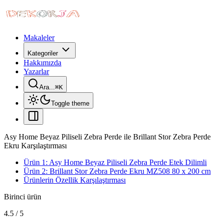
Makaleler
Kategoriler
Hakkımızda
Yazarlar
Ara...
⌘
K
Toggle theme
Asy Home Beyaz Piliseli Zebra Perde ile Brillant Stor Zebra Perde
Ekru Karşılaştırması
Ürün 1: Asy Home Beyaz Piliseli Zebra Perde Etek Dilimli
Ürün 2: Brillant Stor Zebra Perde Ekru MZ508 80 x 200 cm
Ürünlerin Özellik Karşılaştırması
Birinci ürün
4.5
/
5