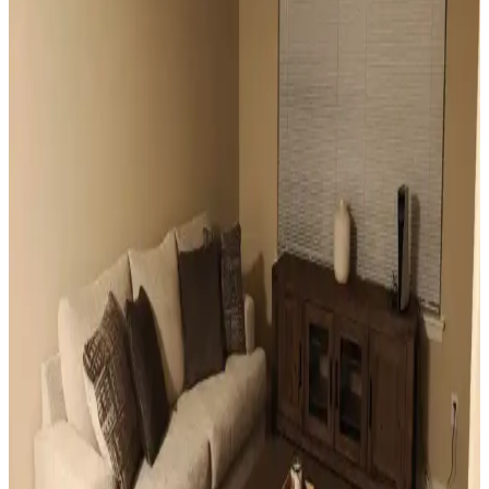
renk ve dekorasyon uyumu, kişisel tercihlerle dengelenerek yatak
odasında estetik ve fonksiyonellik sağlanır.
Odanızı Geliştirmenin Yolları: Perde, Aydınlatma ve
Dekorasyon İpuçlarıyla Atmosferi Yenileme
Odanızın atmosferini perde seçimi, aydınlatma, duvar renkleri ve
mobilya düzenlemeleriyle nasıl geliştirebileceğinizi anlatan kapsamlı
öneriler sunulmaktadır. Küçük değişikliklerle mekânda büyük
farklar yaratabilirsiniz.
Mutfak Pencereleri İçin Estetik ve Fonksiyonel
Perde ile Jaluzi Seçenekleri
Mutfak pencereleri için perde ve jaluzi seçiminde mevcut pencere
durumu, kullanım alışkanlıkları ve dekorasyon tarzı önemlidir.
Roman storlar, bambu jaluziler ve dekoratif filmler estetik ve
fonksiyonel çözümler sunar.
Sıcak Tonlu Mekanlarda Perde ve Perde Çubuğu
Seçimi İçin Estetik ve Fonksiyonel Rehber
Sıcak beyaz duvarlar ve açık kahverengi zeminlerde perde ve perde
çubuğu seçimi, estetik ve fonksiyonel açıdan mekanın atmosferini