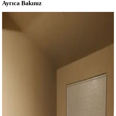
Ayrıca Bakınız
Duvar Rengiyle Uyumlu Perde Seçimi: Yeşil,
Turuncu ve Kahverenginin Mekâna Etkisi
Duvar rengine uyumlu perde seçimi, mekânın atmosferini belirler.
Yeşil tonlar doğal sakinlik sunarken, turuncu ve kahverengi sıcaklık
katar. Kalın keten ve karartma perdeler ışık kontrolünde avantaj
sağlar.
Geniş Pencereler İçin Fonksiyonel ve Estetik Perde
Seçenekleri ve Çözümleri
Geniş pencereler için hücresel stor, iki stor perde kullanımı, rulo stor
ve pencere filmleri gibi işlevsel ve estetik perde seçenekleri manzara
engellenmeden ışık kontrolü sağlar.
Vintage Yatakların Yatak Odası Düzenine Etkisi ve
Mekâna Uyum Sağlama Yöntemleri
Vintage yatakların mekâna uyumu, boyut ve yerleşim planlaması ile
renk ve dekorasyon uyumu, kişisel tercihlerle dengelenerek yatak