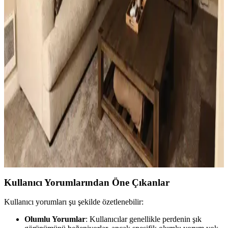
belirler. Doğru renk ve malzeme tercihleri mekana sıcaklık ve uyum
katar.
Ev Dekorasyonunda Küçük Dokunuşlarla
Mekanların Kişisel ve Estetik Dönüşümü
Ev dekorasyonunda aydınlatma, halı, sanat eserleri ve mobilya
uyumu gibi küçük ama etkili dokunuşlar, mekanların kişisel ve
estetik görünümünü önemli ölçüde değiştirir.
Küçük Oturma Odası Dekorasyonunda Denge ve
Katmanlama Teknikleriyle Alanı Genişletme
Küçük oturma odalarında perde, aydınlatma, mobilya ve dekorasyon
seçimleriyle denge ve katmanlama sağlanarak alan görsel olarak
genişletilir ve fonksiyonellik artırılır.
Kullanıcı Yorumlarından Öne Çıkanlar
Kullanıcı yorumları şu şekilde özetlenebilir:
Olumlu Yorumlar
: Kullanıcılar genellikle perdenin şık