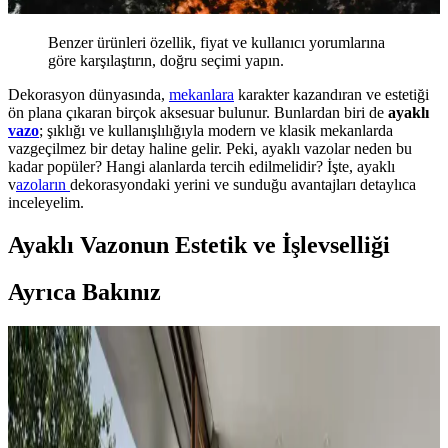
Benzer ürünleri özellik, fiyat ve kullanıcı yorumlarına
göre karşılaştırın, doğru seçimi yapın.
Dekorasyon dünyasında,
mekanlara
karakter kazandıran ve estetiği
ön plana çıkaran birçok aksesuar bulunur. Bunlardan biri de
ayaklı
vazo
; şıklığı ve kullanışlılığıyla modern ve klasik mekanlarda
vazgeçilmez bir detay haline gelir. Peki, ayaklı vazolar neden bu
kadar popüler? Hangi alanlarda tercih edilmelidir? İşte, ayaklı
v
azoların
dekorasyondaki yerini ve sunduğu avantajları detaylıca
inceleyelim.
Ayaklı Vazonun Estetik ve İşlevselliği
Ayrıca Bakınız
Koltuk ve Aksesuar Sandalyelerde Renk Uyumu ve
Dekorasyonda Görsel Denge Sağlama Yöntemleri
Koltuk ve aksesuar sandalyelerde renk uyumsuzluğu görsel rekabete
yol açabilir. Halı, perde, yastık ve mobilya yerleşimi ile renkler