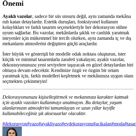
Önemi
Ayaklı vazolar
, sadece bir süs unsuru değil, aynı zamanda mekâna
ruh katan detaylardır. Estetik duruşları, fonksiyonel kullanım
kolaylıkları ve farklı tasarım seçenekleriyle her dekorasyon stiline
uyum sağlarlar. Bu vazolar, mekânlarda şıklık ve canlılık yaratmak
isteyenler için mükemmel bir tercih olurken, aynı zamanda iç ve dış
mekanların atmosferini değiştiren güçlü araçlardır.
İster büyük ve gösterişli bir modelle odak noktası oluşturun, ister
küçük ve minimal tasarımlarla zarafeti yakalayın; ayaklı vazolar,
dekorasyonunuzu yeni seviyelere taşıyacak en güzel detaylardan biri
olmaya devam edecektir. Kendinize özgü ve özgün bir ortam
yaratmak için, farklı modelleri keşfetmek ve mekânınıza uygun olanı
seçmekten çekinmeyin!
Dekorasyonunuzu kişiselleştirmek ve mekanınıza karakter katmak
için ayaklı vazoları kullanmayı unutmayın. Bu detaylar, yaşam
alanlarınızın atmosferini tamamlayan ve uzun yıllar keyifle
kullanabileceğiniz şık aksesuarlar olacaktır.
#
dekorasyon
#
vazo
#
ayaklivazo
#
evdekorasyonu
#
acikalan
#
moda
#
tasa