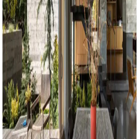
Kahvaltı köşelerinde ahşap ve sentetik deri sandalyeler, dayanıklılık
ve temizlik kolaylığı sunar. Minder ve özel tasarım halılarla konfor
ve estetik dengelenir, mekanın atmosferi güçlenir.
Perde Rengine Uyumlu Nevresim Seçimi: Renk ve
Desenlerle Dekorasyonda Denge Sağlama
Perde ve nevresim uyumu, krem ve magnolia tonlarındaki odalarda
mekanın estetiğini artırır. Kırmızı, kahverengi ve turuncu tonlarıyla
uyumlu renk ve desen önerileri sunulmaktadır.
Ev Dekorasyonunda Denge ve Fonksiyonellik: Renk
Uyumu, Mobilya Yerleşimi ve Estetik İncelemesi
Reddit tartışması üzerinden ev dekorasyonunda renk uyumu,
mobilya yerleşimi ve aksesuar dengesi gibi unsurların yaşam
alanlarının estetik ve fonksiyonelliğini nasıl etkilediği inceleniyor.
Hermes Dekor Ürünleri İncelemesi: Ella'dan
Alışveriş ve Ürün Kalitesi Değerlendirmesi
Ella satıcısından alınan Hermes dekor ürünleri, yüksek deri kalitesi
ve detaylı işçiliğiyle öne çıkıyor. Ürünlerin boyutları beklentileri