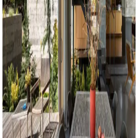
Perde Rengine Uyumlu Nevresim Seçimi: Renk ve
Desenlerle Dekorasyonda Denge Sağlama
Perde ve nevresim uyumu, krem ve magnolia tonlarındaki odalarda
mekanın estetiğini artırır. Kırmızı, kahverengi ve turuncu tonlarıyla
uyumlu renk ve desen önerileri sunulmaktadır.
Ev Dekorasyonunda Denge ve Fonksiyonellik: Renk
Uyumu, Mobilya Yerleşimi ve Estetik İncelemesi
Reddit tartışması üzerinden ev dekorasyonunda renk uyumu,
mobilya yerleşimi ve aksesuar dengesi gibi unsurların yaşam
alanlarının estetik ve fonksiyonelliğini nasıl etkilediği inceleniyor.
Hermes Dekor Ürünleri İncelemesi: Ella'dan
Alışveriş ve Ürün Kalitesi Değerlendirmesi
Ella satıcısından alınan Hermes dekor ürünleri, yüksek deri kalitesi
ve detaylı işçiliğiyle öne çıkıyor. Ürünlerin boyutları beklentileri
aşarken, fiyat ve orijinallik tartışmaları da dikkat çekiyor.
Veranda Dekorasyonunda Bitki Seçimi, Aydınlatma