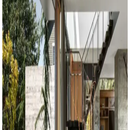
dengelenerek mekanın estetik bütünlüğü sağlanır.
Duvar Rengiyle Uyumlu Perde Seçimi: Yeşil,
Turuncu ve Kahverenginin Mekâna Etkisi
Duvar rengine uyumlu perde seçimi, mekânın atmosferini belirler.
Yeşil tonlar doğal sakinlik sunarken, turuncu ve kahverengi sıcaklık
katar. Kalın keten ve karartma perdeler ışık kontrolünde avantaj
sağlar.
Yatak Odası Duvar Rengi Seçiminde Işık ve
Tonların Önemi ve Etkileri
Yatak odası duvar renginin seçimi, ışık koşulları, zemin ve pencere
yerleşimi gibi faktörlerle uyumlu olmalıdır. Sıcak-soğuk kahverengi
ve yeşil tonları farklı atmosferler yaratır. Renk örnekleri farklı ışık
koşullarında test edilmelidir.
Kahvaltı Köşeleri İçin Sandalye Seçenekleri ve
Dekorasyon İpuçları
Kahvaltı köşelerinde ahşap ve sentetik deri sandalyeler, dayanıklılık
ve temizlik kolaylığı sunar. Minder ve özel tasarım halılarla konfor
ve estetik dengelenir, mekanın atmosferi güçlenir.