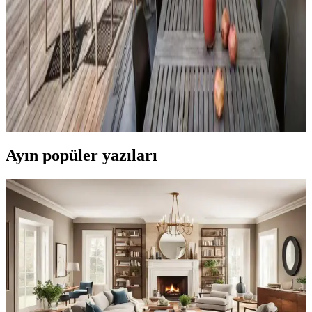
aşarken, fiyat ve orijinallik tartışmaları da dikkat çekiyor.
Veranda Dekorasyonunda Bitki Seçimi, Aydınlatma
ve Mobilya Düzenlemeleriyle Estetik İyileştirme
Yöntemleri
Veranda dekorasyonunda bitkiler, halılar, aydınlatma ve mobilyaların
uyumlu kullanımı mekânı daha davetkâr ve fonksiyonel kılar. Doğru
seçimler verandanın atmosferini ve dış görünümünü güçlendirir.
Ayın popüler yazıları