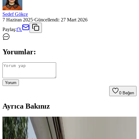
Sedef Gökçe
7 Haziran 2025
·
Güncellendi:
27 Mart 2026
Paylaş:
f
𝕏
Yorumlar:
Yorum
0
Beğen
Ayrıca Bakınız
Koltuk ve Aksesuar Sandalyelerde Renk Uyumu ve
Dekorasyonda Görsel Denge Sağlama Yöntemleri