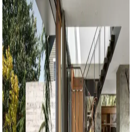
Koltuk ve aksesuar sandalyelerde renk uyumsuzluğu görsel rekabete
yol açabilir. Halı, perde, yastık ve mobilya yerleşimi ile renkler
dengelenerek mekanın estetik bütünlüğü sağlanır.
Duvar Rengiyle Uyumlu Perde Seçimi: Yeşil,
Turuncu ve Kahverenginin Mekâna Etkisi
Duvar rengine uyumlu perde seçimi, mekânın atmosferini belirler.
Yeşil tonlar doğal sakinlik sunarken, turuncu ve kahverengi sıcaklık
katar. Kalın keten ve karartma perdeler ışık kontrolünde avantaj
sağlar.
Yatak Odası Duvar Rengi Seçiminde Işık ve
Tonların Önemi ve Etkileri
Yatak odası duvar renginin seçimi, ışık koşulları, zemin ve pencere
yerleşimi gibi faktörlerle uyumlu olmalıdır. Sıcak-soğuk kahverengi
ve yeşil tonları farklı atmosferler yaratır. Renk örnekleri farklı ışık
koşullarında test edilmelidir.
Kahvaltı Köşeleri İçin Sandalye Seçenekleri ve
Dekorasyon İpuçları