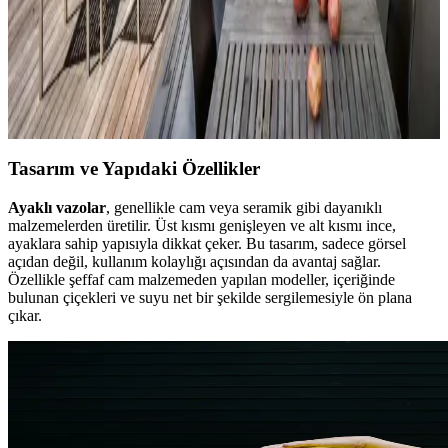
ve Mobilya Düzenlemeleriyle Estetik İyileştirme
Yöntemleri
Veranda dekorasyonunda bitkiler, halılar, aydınlatma ve mobilyaların
uyumlu kullanımı mekânı daha davetkâr ve fonksiyonel kılar. Doğru
seçimler verandanın atmosferini ve dış görünümünü güçlendirir.
Tasarım ve Yapıdaki Özellikler
Ayaklı vazolar
, genellikle cam veya seramik gibi dayanıklı
malzemelerden üretilir. Üst kısmı genişleyen ve alt kısmı ince,
ayaklara sahip yapısıyla dikkat çeker. Bu tasarım, sadece görsel
açıdan değil, kullanım kolaylığı açısından da avantaj sağlar.
Özellikle şeffaf cam malzemeden yapılan modeller, içeriğinde
bulunan çiçekleri ve suyu net bir şekilde sergilemesiyle ön plana
çıkar.