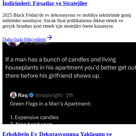
İndirimleri: Fırsatlar ve Stratejiler
2025 Black Friday'de ev dekorasyonu ve mobilya sektöründe geniş
indirimler sunuluyor. Ancak fiyat politikalarına dikkat etmek ve
gerçek fırsatları ayırt etmek için stratejiler önem kazanıyor.
Daha fazla bilgi edinin
Erkeklerin Ev Dekorasyonuna Yaklaşımı ve