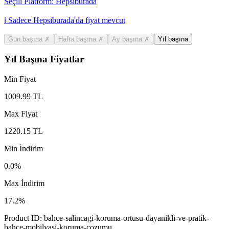
Seçili Platform:
Hepsiburada
ℹ️ Sadece Hepsiburada'da fiyat mevcut
Gün başına
✗
Hafta başına
✗
Ay başına
✗
Yıl başına
Yıl Başına Fiyatlar
Min Fiyat
1009.99
TL
Max Fiyat
1220.15
TL
Min İndirim
0.0
%
Max İndirim
17.2
%
Product ID:
bahce-salincagi-koruma-ortusu-dayanikli-ve-pratik-
bahce-mobilyasi-koruma-cozumu