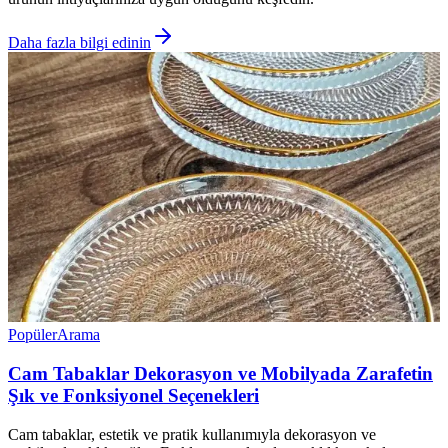
Daha fazla bilgi edinin
Popüler
Arama
Cam Tabaklar Dekorasyon ve Mobilyada Zarafetin
Şık ve Fonksiyonel Seçenekleri
Cam tabaklar, estetik ve pratik kullanımıyla dekorasyon ve