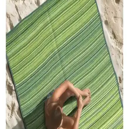
rehberlik sağlıyoruz.
Caretta Home ve Konfor Halı Savana 8805
Karşılaştırması Plaj ve Açık Alan Kullanımı İçin En
İyi Seçenekler
Caretta Home ve Konfor Halı Savana 8805, hafif ve dayanıklı, çok
amaçlı plaj halılarıdır. Her ikisi de kolay taşınabilir ve temizliği
pratiktir, farklı özellikleriyle kullanıcıların tercihini belirliyor.
Stilmax 24V 5AH 2000W Çift Akülü Dal Kesme
Testere ile Güçlü ve Pratik Bahçe Kesim Çözümü
Güçlü 2000W motor ve çift 24V akü ile uzun süreli ve kolay bahçe
kesimleri sağlayan Stilmax dal testeresi, ergonomik tasarımı ve
güvenlik özellikleriyle öne çıkar.
Plastik Piknik Hasırları Karşılaştırması 180x270 ve
180x380 cm Modelleri
İki farklı boyutta plastik piknik hasırını detaylı karşılaştırıyoruz.
Uzun ömür, kullanım alanları ve kullanıcı yorumlarıyla ilgili bilgiler
içerir.