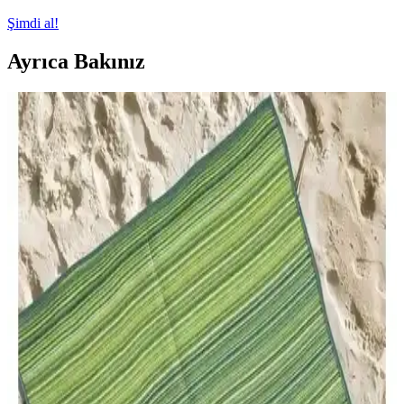
Şimdi al!
Ayrıca Bakınız
Bahçe ve Balkon İçin En İyi Oturma Takımları
Karşılaştırması ve Seçim Rehberi
İki popüler bahçe oturma takımı EVDEMO Deniz ve Monalin
Home Garden Elite'in özelliklerini, kullanıcı yorumlarını ve
karşılaştırmasını detaylı inceledik, doğru seçim yapmanız için
rehberlik sağlıyoruz.
Caretta Home ve Konfor Halı Savana 8805
Karşılaştırması Plaj ve Açık Alan Kullanımı İçin En
İyi Seçenekler
Caretta Home ve Konfor Halı Savana 8805, hafif ve dayanıklı, çok
amaçlı plaj halılarıdır. Her ikisi de kolay taşınabilir ve temizliği
pratiktir, farklı özellikleriyle kullanıcıların tercihini belirliyor.
Stilmax 24V 5AH 2000W Çift Akülü Dal Kesme