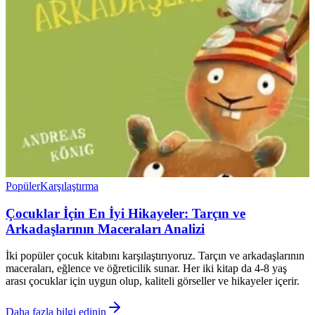
Popüler
Karşılaştırma
Çocuklar İçin En İyi Hikayeler: Tarçın ve
Arkadaşlarının Maceraları Analizi
İki popüler çocuk kitabını karşılaştırıyoruz. Tarçın ve arkadaşlarının
maceraları, eğlence ve öğreticilik sunar. Her iki kitap da 4-8 yaş
arası çocuklar için uygun olup, kaliteli görseller ve hikayeler içerir.
Daha fazla bilgi edinin