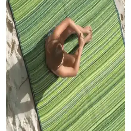
Testere ile Güçlü ve Pratik Bahçe Kesim Çözümü
Güçlü 2000W motor ve çift 24V akü ile uzun süreli ve kolay bahçe
kesimleri sağlayan Stilmax dal testeresi, ergonomik tasarımı ve
güvenlik özellikleriyle öne çıkar.
Plastik Piknik Hasırları Karşılaştırması 180x270 ve
180x380 cm Modelleri
İki farklı boyutta plastik piknik hasırını detaylı karşılaştırıyoruz.
Uzun ömür, kullanım alanları ve kullanıcı yorumlarıyla ilgili bilgiler
içerir.
Mandella Zeugma 70x120 Golf Koltuk ve Masa
Takımı: Estetik ve Dayanıklı Dış Mekan Mobilyası
Mandella Zeugma 70x120 Golf Koltuk ve masa takımı, dayanıklı
malzeme ve şık tasarımıyla iç ve dış mekanlarda ideal kullanım
sunar, uzun ömür ve kolay bakım sağlar.
Toru Bahçe Beyaz Pomza 5 Lt ile Akıllı Toprak Torf
50 Lt Karşılaştırması Özellikler ve Kullanım