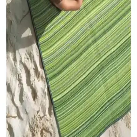
Mandella Zeugma 70x120 Golf Koltuk ve Masa
Takımı: Estetik ve Dayanıklı Dış Mekan Mobilyası
Mandella Zeugma 70x120 Golf Koltuk ve masa takımı, dayanıklı
malzeme ve şık tasarımıyla iç ve dış mekanlarda ideal kullanım
sunar, uzun ömür ve kolay bakım sağlar.
Toru Bahçe Beyaz Pomza 5 Lt ile Akıllı Toprak Torf
50 Lt Karşılaştırması Özellikler ve Kullanım
Bu karşılaştırmada Beyaz Pomza 5 Lt ile Akıllı Toprak Torf 50 Lt
arasındaki gözenekli yapı, su tutma-drenaj dengesi, pH ve içerik
farkları verilerle ele alınır; kullanım alanları ve kullanıcı yorumlarıyla
her iki ürünün avantajları ve sınırlılıkları özetlenir.
Gölge Alanlarda Fonksiyonel ve Estetik Kullanım
Önerileri ile Mekan Planlama
Gölge alanlar, doğru bitki seçimi ve tasarım önerileriyle estetik ve
kullanışlı mekanlara dönüşebilir. Sıcak küvet, dinlenme köşeleri ve
gölge bahçeleri bu alanların potansiyelini artırır.