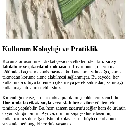
Konfor Halı Katlanabilir ve Savana 8812: Çok
Amaçlı Plaj ve Piknik Halıları İncelemesi
İki farklı konfor halısı modeli, dayanıklılık, kullanım alanları ve
taşıma kolaylığı açısından detaylı analiz edilerek karşılaştırıldı.
Ürünlerin özellikleri ve kullanıcı deneyimleri özetleniyor.
Kullanım Kolaylığı ve Pratiklik
Koruma örtüsünün en dikkat çekici özelliklerinden biri,
kolay
takılabilir ve çıkarılabilir olması
dır. Tasarımında, ön ve orta
bölümdeki açma mekanizmasıyla, kullanıcıların salıncağı çıkarıp
takmadan koruma altına alabilmesi sağlanmiştir. Bu sayede, her
kullanımda örtüyü tamamen çıkarmaya gerek kalmadan, salıncağı
kullanmaya devam edebilirsiniz.
Kirlendiğinde ise, ürün oldukça pratik bir şekilde temizlenebilir.
Hortumla tazyiksiz suyla
veya
ıslak bezle silme
yöntemiyle
temizlik yapılabilir. Bu, hem zaman tasarrufu sağlar hem de ürünün
dayanıklılığını artırır. Ayrıca, ürünün kapı şeklinde tasarımı,
kullanıcının salıncağa erişimini kolaylaştırır, böylece kullanım
sırasında herhangi bir zorluk yaşamaz.