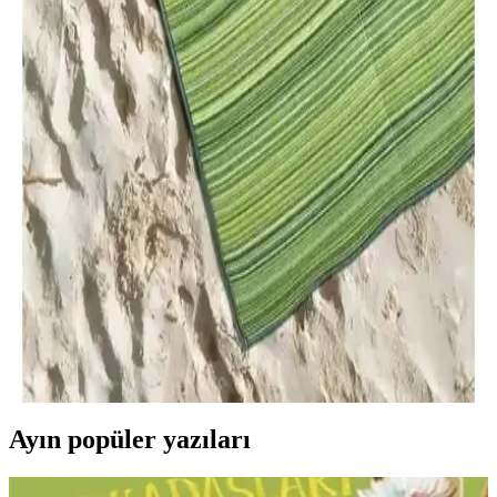
Bu karşılaştırmada Beyaz Pomza 5 Lt ile Akıllı Toprak Torf 50 Lt
arasındaki gözenekli yapı, su tutma-drenaj dengesi, pH ve içerik
farkları verilerle ele alınır; kullanım alanları ve kullanıcı yorumlarıyla
her iki ürünün avantajları ve sınırlılıkları özetlenir.
Gölge Alanlarda Fonksiyonel ve Estetik Kullanım
Önerileri ile Mekan Planlama
Gölge alanlar, doğru bitki seçimi ve tasarım önerileriyle estetik ve
kullanışlı mekanlara dönüşebilir. Sıcak küvet, dinlenme köşeleri ve
gölge bahçeleri bu alanların potansiyelini artırır.
Konfor Halı Katlanabilir ve Savana 8812: Çok
Amaçlı Plaj ve Piknik Halıları İncelemesi
İki farklı konfor halısı modeli, dayanıklılık, kullanım alanları ve
taşıma kolaylığı açısından detaylı analiz edilerek karşılaştırıldı.
Ürünlerin özellikleri ve kullanıcı deneyimleri özetleniyor.
Ayın popüler yazıları