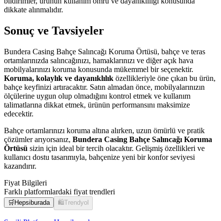
bildirimler, ürünün kullanım ömrü ve dayanıklılığı konusunda
dikkate alınmalıdır.
Sonuç ve Tavsiyeler
Bundera Casing Bahçe Salıncağı Koruma Örtüsü, bahçe ve teras
ortamlarınızda salıncağınızı, hamaklarınızı ve diğer açık hava
mobilyalarınızı koruma konusunda mükemmel bir seçenektir.
Koruma, kolaylık ve dayanıklılık
özellikleriyle öne çıkan bu ürün,
bahçe keyfinizi artıracaktır. Satın almadan önce, mobilyalarınızın
ölçülerine uygun olup olmadığını kontrol etmek ve kullanım
talimatlarına dikkat etmek, ürünün performansını maksimize
edecektir.
Bahçe ortamlarınızı koruma altına alırken, uzun ömürlü ve pratik
çözümler arıyorsanız,
Bundera Casing Bahçe Salıncağı Koruma
Örtüsü
sizin için ideal bir tercih olacaktır. Gelişmiş özellikleri ve
kullanıcı dostu tasarımıyla, bahçenize yeni bir konfor seviyesi
kazandırır.
Fiyat Bilgileri
Farklı platformlardaki fiyat trendleri
🛒
Hepsiburada
🛍️
Trendyol