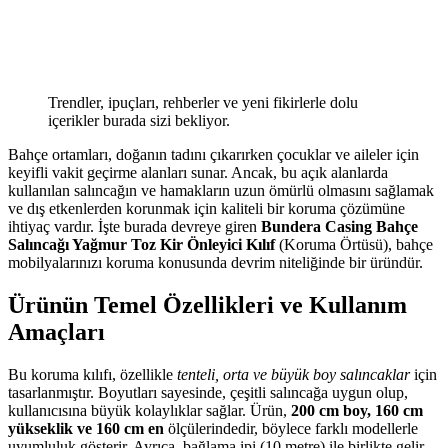
Trendler, ipuçları, rehberler ve yeni fikirlerle dolu
içerikler burada sizi bekliyor.
Bahçe ortamları, doğanın tadını çıkarırken çocuklar ve aileler için
keyifli vakit geçirme alanları sunar. Ancak, bu açık alanlarda
kullanılan salıncağın ve hamakların uzun ömürlü olmasını sağlamak
ve dış etkenlerden korunmak için kaliteli bir koruma çözümüne
ihtiyaç vardır. İşte burada devreye giren
Bundera Casing Bahçe
Salıncağı Yağmur Toz Kir Önleyici Kılıf
(Koruma Örtüsü), bahçe
mobilyalarınızı koruma konusunda devrim niteliğinde bir üründür.
Ürünün Temel Özellikleri ve Kullanım
Amaçları
Bu koruma kılıfı, özellikle
tenteli, orta ve büyük boy salıncaklar
için
tasarlanmıştır. Boyutları sayesinde, çeşitli salıncağa uygun olup,
kullanıcısına büyük kolaylıklar sağlar. Ürün,
200 cm boy, 160 cm
yükseklik ve 160 cm en
ölçülerindedir, böylece farklı modellerle
uyumluluk gösterir. Ayrıca, bağlama ipi (10 metre) ile birlikte gelir,