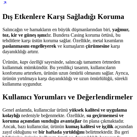
Dış Etkenlere Karşı Sağladığı Koruma
Salıncağın ve hamakların en büyük düşmanlarından biri,
yağmur,
toz, kir ve güneş ışını
dır. Bundera Casing koruma örtüsü, bu
tehditlere karşı üstün koruma sağlar. Özellikle, metal kısımların
paslanmasını engelleyerek
ve kumaşların
çürümesine
karşı
dayanıklılığı artırır.
Ürünün,
kapı özelliği
sayesinde, salıncağı tamamen örtmeden
kullanmak mümkündür. Bu yenilikçi tasarım, kullanıcıların
konforunu artırırken, ürünün uzun ömürlü olmasını sağlar. Ayrıca,
ürünün yırtılmaya karşı dayanıklılığı ve uzun ömürlülüğü, sürekli
kullanıma uygundur.
Kullanıcı Yorumları ve Değerlendirmeler
Genel anlamda, kullanıcılar ürünü
yüksek kalitesi ve uygulama
kolaylığı
nedeniyle beğenmekte. Özellikle,
su geçirmemesi ve
koruma açısından sunduğu avantajlar
ön plana çıkmaktadır.
Ancak, bazı kullanıcılar, ürünün
kumaş kalitesi ve işçilik
açısından
zayıf olduğunu ve
bir haftada yırtıldığını
belirtmektedir. Bu geri