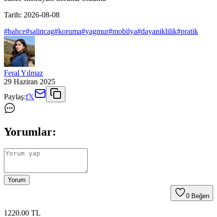
Tarih:
2026-08-08
#
bahce
#
salincag
#
koruma
#
yagmur
#
mobilya
#
dayaniklilik
#
pratik
Feral Yılmaz
29 Haziran 2025
Paylaş:
f
𝕏
Yorumlar:
Yorum
0
Beğen
1220
.00
TL