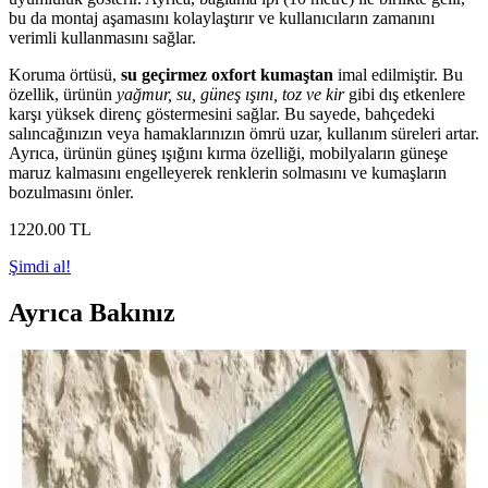
bu da montaj aşamasını kolaylaştırır ve kullanıcıların zamanını
verimli kullanmasını sağlar.
Koruma örtüsü,
su geçirmez oxfort kumaştan
imal edilmiştir. Bu
özellik, ürünün
yağmur, su, güneş ışını, toz ve kir
gibi dış etkenlere
karşı yüksek direnç göstermesini sağlar. Bu sayede, bahçedeki
salıncağınızın veya hamaklarınızın ömrü uzar, kullanım süreleri artar.
Ayrıca, ürünün güneş ışığını kırma özelliği, mobilyaların güneşe
maruz kalmasını engelleyerek renklerin solmasını ve kumaşların
bozulmasını önler.
1220
.00
TL
Şimdi al!
Ayrıca Bakınız
Bahçe ve Balkon İçin En İyi Oturma Takımları
Karşılaştırması ve Seçim Rehberi
İki popüler bahçe oturma takımı EVDEMO Deniz ve Monalin
Home Garden Elite'in özelliklerini, kullanıcı yorumlarını ve
karşılaştırmasını detaylı inceledik, doğru seçim yapmanız için