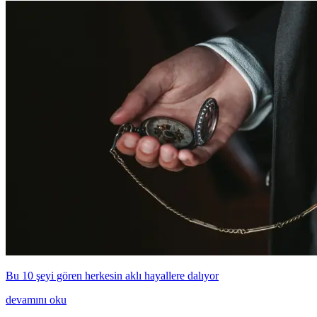
Bu 10 şeyi gören herkesin aklı hayallere dalıyor
devamını oku