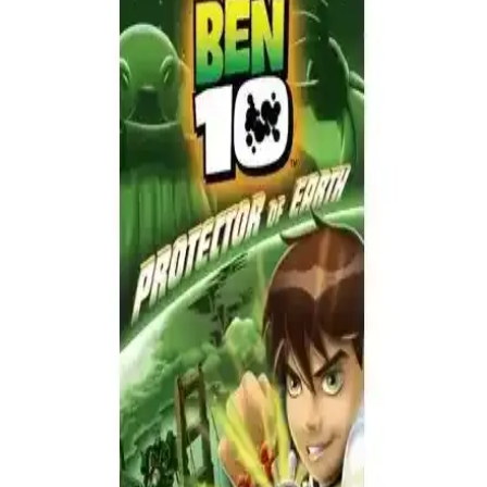
Tiger Woods PGA Tour 09 PSP Oyunu: Taşınabilir
Golf Deneyimi ve Özellikleri
PSP platformu için tasarlanan Tiger Woods PGA Tour 09, gerçekçi
golf deneyimi sunar, kolay kurulum ve taşınabilirlik avantajlarıyla
öne çıkar, kullanıcı dostu yapısı ve yüksek performansıyla dikkat
çeker.
Sony PSP Undercover Kutusuz Orijinal Yarış
Oyunu Hız ve Heyecan Dolu Deneyim
Sony PSP Undercover, yüksek tempolu pistlerde sürükleyici yarış
deneyimi sunan orijinal kutusuz oyun CD'sidir. Taşınabilirliği ve
gerçekçi grafiklerle hız tutkunlarının vazgeçilmezi olur.
Need For Speed Undercover PSP UMD Disk:
Yüksek Tempolu Yarış Deneyimi ve Özellikleri
Need For Speed Undercover PSP oyunu, detaylı araç ve ortam
tasarımıyla gerçekçi ve heyecan verici yarış deneyimi sunar.
Taşınabilir yapısıyla her yerde yarışma keyfi sağlar.
Pop Konsol Pes 2010 PSP Oyunu Uygun Fiyatlı ve