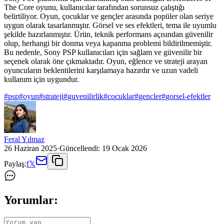
The Core oyunu, kullanıcılar tarafından sorunsuz çalıştığı
belirtiliyor. Oyun, çocuklar ve gençler arasında popüler olan seriye
uygun olarak tasarlanmıştır. Görsel ve ses efektleri, tema ile uyumlu
şekilde hazırlanmıştır. Ürün, teknik performans açısından güvenilir
olup, herhangi bir donma veya kapanma problemi bildirilmemiştir.
Bu nedenle, Sony PSP kullanıcıları için sağlam ve güvenilir bir
seçenek olarak öne çıkmaktadır. Oyun, eğlence ve strateji arayan
oyuncuların beklentilerini karşılamaya hazırdır ve uzun vadeli
kullanım için uygundur.
#
psp
#
oyun
#
strateji
#
guvenilirlik
#
cocuklar
#
gencler
#
gorsel-efektler
Feral Yılmaz
26 Haziran 2025
·
Güncellendi:
19 Ocak 2026
Paylaş:
f
𝕏
Yorumlar: