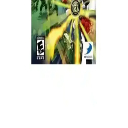
Kolay Kullanımlı Futbol Oyunu
Pop Konsol Pes 2010 PSP oyunu, kolay kurulum, yüksek kullanıcı
memnuniyeti ve uygun fiyatıyla futbol tutkunlarına pratik ve
eğlenceli bir oyun sunar.
Pop Konsol Modnation Racers PSP Oyunu: Fiziksel
Disk ve Koleksiyon Değeri Sunan Eğlenceli Yarış
Oyunu
Pop Konsol Modnation Racers PSP oyunu, fiziksel disk formatında,
kolay kullanım ve estetik tasarımıyla koleksiyon ve eğlenceyi bir
araya getirir, canlı grafikler ve özelleştirme seçenekleri sunar.
Sony PSP için Ben 10: Protecter of Earth oyunu
yüksek kalite ve güvenilirlik sunan eğlenceli macera
oyunu
Sony PSP platformu için tasarlanmış Ben 10: Protecter of Earth,
yüksek kaliteli grafikler ve güvenilir performansıyla çocuklar ve
gençler için ideal macera oyunu, güvenli ve eğlenceli deneyim
sağlar.