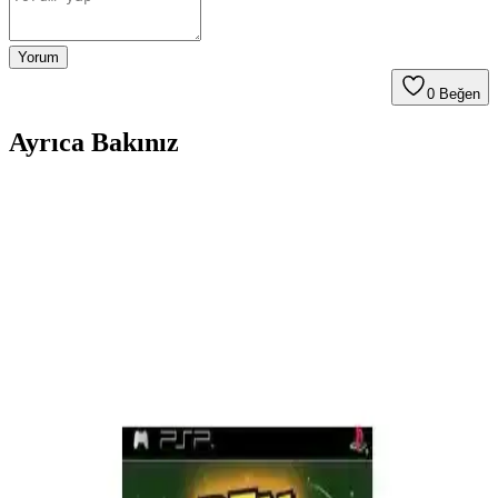
Yorum
0
Beğen
Ayrıca Bakınız
Sony PSP Futbol Menajeri Hand Held 2010 Sıfır ve
Sorunsuz Taşınabilir Oyun
Sony PSP Football Manager Hand Held 2010, gerçek zamanlı
strateji ve yüksek grafik kalitesiyle futbol menajerliği deneyimini
taşınabilir kılar, sıfır ve sorunsuzdur.
Aral Pirinç Of Persia Forgotten Sands PSP: Yüksek
Kaliteli Macera ve Aksiyon Deneyimi
Aral Pirinç Of Persia Forgotten Sands PSP, yüksek grafik ve
sürükleyici hikayesiyle macera ve aksiyon tutkunlarına özel, Orta
Doğu atmosferinde geçen benzersiz bir deneyim sunar.