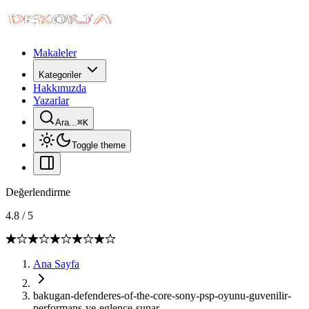
Makaleler
Kategoriler
Hakkımızda
Yazarlar
Ara...
⌘
K
Toggle theme
Değerlendirme
4.8
/
5
Ana Sayfa
bakugan-defenderes-of-the-core-sony-psp-oyunu-guvenilir-
performans-ve-eglence-sunar