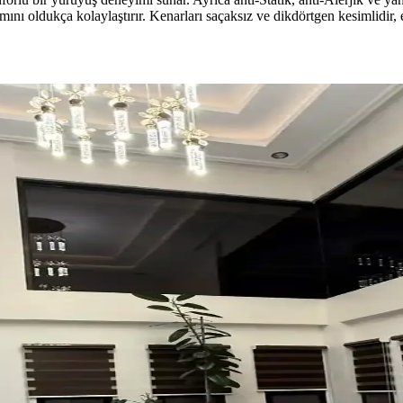
nı oldukça kolaylaştırır. Kenarları saçaksız ve dikdörtgen kesimlidir, 
asyon İpuçları
e temizlik kolaylığı sunar. Minder ve özel tasarım halılarla konfor ve es
Renk Tonları ve Aksesuarların Rolü
sesuar seçimiyle sağlanır. Halıdaki mavi-yeşil alt tonlar ve sıcak ahşap d
ve Estetik Halı Seçimi Rehberi
er halılarla estetik ve işlevsel çözümler sunulur. Ayakkabı düzenleyicil
r ve Renklerin Rolü
anlı bitkiler ve doğru halı seçimiyle sıcak, dengeli ve estetik bir yaşa
ının Önemi Üzerine Detaylı Rehber