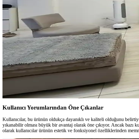
Güneş ışığının zemin üzerindeki zararlarını önlemek için alan halısı s
edilmelidir.
Yatak Odasında Halı Kullanımı ve Dekorasyon İpuçla
Yatak odasında halı kullanımı mekâna sıcaklık ve fonksiyonellik katar. Aç
Vintage Yatakların Yatak Odası Düzenine Etkisi ve
Vintage yatakların mekâna uyumu, boyut ve yerleşim planlaması ile ren
Oturma Odası Dekorasyonunda Büyük Mobilya Değiş
Oturma odasında büyük mobilyalar değiştirilmeden halı seçimi, mobilya
ortamı tamamlar.
Kullanıcı Yorumlarından Öne Çıkanlar
Kullanıcılar, bu ürünün oldukça dayanıklı ve kaliteli olduğunu belirti
yıkanabilir olması büyük bir avantaj olarak öne çıkıyor. Ancak bazı k
olarak kullanıcılar ürünün estetik ve fonksiyonel özelliklerinden memn