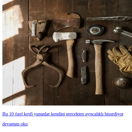
Bu 10 özel keşfi yapanlar kendini gerçekten ayrıcalıklı hissediyor
devamını oku