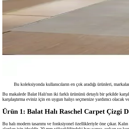
Bu koleksiyonda kullanıcıların en çok aradığı ürünleri, markalar
Bu makalede Balat Halı'nın iki farklı ürününü detaylı bir şekilde karşıl
karşılaştırma eviniz için en uygun halıyı seçmenize yardımcı olacak ve 
Ürün 1: Balat Halı Raschel Carpet Çizgi 
Bu halı modern tasarımı ve fonksiyonel özellikleriyle öne çıkar. Kalın
alanları için idealdir. 20 mm yüksekliğindeki hav yapısı, yukarı ve kon