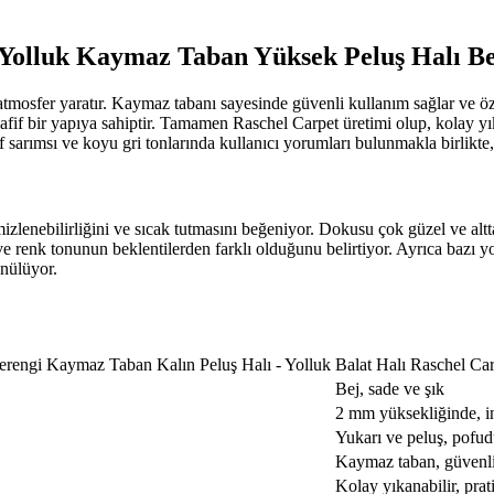
 Yolluk Kaymaz Taban Yüksek Peluş Halı Be
atmosfer yaratır. Kaymaz tabanı sayesinde güvenli kullanım sağlar ve özel
fif bir yapıya sahiptir. Tamamen Raschel Carpet üretimi olup, kolay yıkan
sarımsı ve koyu gri tonlarında kullanıcı yorumları bulunmakla birlikte, g
izlenebilirliğini ve sıcak tutmasını beğeniyor. Dokusu çok güzel ve altt
 ve renk tonunun beklentilerden farklı olduğunu belirtiyor. Ayrıca bazı
ünülüyor.
erengi Kaymaz Taban Kalın Peluş Halı - Yolluk
Balat Halı Raschel C
Bej, sade ve şık
2 mm yüksekliğinde, in
Yukarı ve peluş, pofud
Kaymaz taban, güvenli
Kolay yıkanabilir, pra