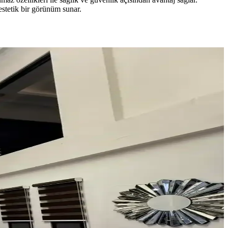
estetik bir görünüm sunar.
tetik dengelenir, mekanın atmosferi güçlenir.
olap, teal rengini öne çıkarır, aksesuarlar ise denge oluşturur.
erle alan düzeni sağlanır.
m alanı oluşturuluyor.