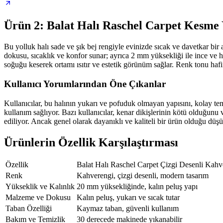
Ürün 2: Balat Halı Raschel Carpet Kesme
Bu yolluk halı sade ve şık bej rengiyle evinizde sıcak ve davetkar bir 
dokusu, sıcaklık ve konfor sunar; ayrıca 2 mm yüksekliği ile ince ve ha
soğuğu keserek ortamı ısıtır ve estetik görünüm sağlar. Renk tonu hafif 
Kullanıcı Yorumlarından Öne Çıkanlar
Kullanıcılar, bu halının yukarı ve pofuduk olmayan yapısını, kolay tem
kullanım sağlıyor. Bazı kullanıcılar, kenar dikişlerinin kötü olduğunu
ediliyor. Ancak genel olarak dayanıklı ve kaliteli bir ürün olduğu düş
Ürünlerin Özellik Karşılaştırması
Özellik
Balat Halı Raschel Carpet Çizgi Desenli Kahv
Renk
Kahverengi, çizgi desenli, modern tasarım
Yükseklik ve Kalınlık
20 mm yüksekliğinde, kalın peluş yapı
Malzeme ve Dokusu
Kalın peluş, yukarı ve sıcak tutar
Taban Özelliği
Kaymaz taban, güvenli kullanım
Bakım ve Temizlik
30 derecede makinede yıkanabilir