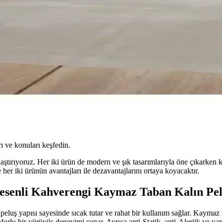
ı ve konuları keşfedin.
aştırıyoruz. Her iki ürün de modern ve şık tasarımlarıyla öne çıkarken ku
her iki ürünün avantajları ile dezavantajlarını ortaya koyacaktır.
Desenli Kahverengi Kaymaz Taban Kalın Pelu
 peluş yapısı sayesinde sıcak tutar ve rahat bir kullanım sağlar. Kaymaz
forlu bir yürüyüş deneyimi sunar. Ayrıca anti-Statik, anti-Alerjik ve yan