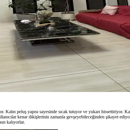
eçimi ve UV engelleyici pencere filmi kullanımı önemlidir. Oval halılar 
rıyla Mekânın Fonksiyonelliğini Artırma
ık renkli halılar, mobilya düzenlemeleri ve bitkilerle odanın estetiği ve i
 Mekâna Uyum Sağlama Yöntemleri
k ve dekorasyon uyumu, kişisel tercihlerle dengelenerek yatak odasında
ikliği Olmadan Mekân Yenileme Yöntemleri
 örtüleri, aydınlatma, duvar dekorasyonu ve bitkilerle mekânın sıcaklığ
yor. Kalın peluş yapısı sayesinde sıcak tutuyor ve yukarı hissettiriyor.
ullanıcılar kenar dikişlerinin zamanla gevşeyebileceğinden şikayet ediy
un kalıyorlar.