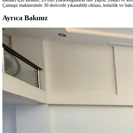
Çamaşır makinesinde 30 derecede yıkanabilir olması, temizlik ve bakımı
Ayrıca Bakınız
Kahvaltı Köşeleri İçin Sandalye Seçenekleri ve Dekor
Kahvaltı köşelerinde ahşap ve sentetik deri sandalyeler, dayanıklılık v
Teal Renkli Sandalyenin Halı ve Dolapla Uyumunda 
Teal renkli sandalyenin halı ve dolapla uyumu, doğru renk tonları ve ak
Küçük ve Garip Şekilli Giriş Alanları İçin Dayanıklı 
Küçük ve garip şekilli girişlerde suya dayanıklı, özel kesim veya modül
Boho Maksimalist Oturma Odası Tasarımında Bitkile
Boho maksimalist oturma odasında turuncu duvarlar, kültürel maskeler, c
Alan Halısı Seçiminde Mekân Uyumu ve UV Korumas