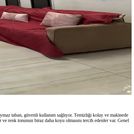
mekâna uyum sağlar, nemli alanlarda ise suyu tutan tepsiler tercih
şlevselliği artırılır.
 estetik ve fonksiyonellik sağlanır.
ı ve estetiği artırılabilir. Katmanlı aydınlatma ve yumuşak dokular
 Kaymaz taban, güvenli kullanım sağlıyor. Temizliği kolay ve makinede
or ve renk tonunun biraz daha koyu olmasını tercih edenler var. Genel