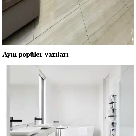
Oturma Odası Dekorasyonunda Büyük Mobilya
Değişikliği Olmadan Mekân Yenileme Yöntemleri
Oturma odasında büyük mobilyalar değiştirilmeden halı seçimi,
mobilya örtüleri, aydınlatma, duvar dekorasyonu ve bitkilerle
mekânın sıcaklığı ve estetiği artırılabilir. Katmanlı aydınlatma ve
yumuşak dokular ortamı tamamlar.
Ayın popüler yazıları