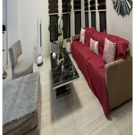
Alan Halısı Seçiminde Mekân Uyumu ve UV
Korumasının Önemi Üzerine Detaylı Rehber
Güneş ışığının zemin üzerindeki zararlarını önlemek için alan halısı
seçimi ve UV engelleyici pencere filmi kullanımı önemlidir. Oval
halılar mekâna uyum sağlar, nemli alanlarda ise suyu tutan tepsiler
tercih edilmelidir.
Yatak Odasında Halı Kullanımı ve Dekorasyon
İpuçlarıyla Mekânın Fonksiyonelliğini Artırma
Yatak odasında halı kullanımı mekâna sıcaklık ve fonksiyonellik
katar. Açık renkli halılar, mobilya düzenlemeleri ve bitkilerle odanın
estetiği ve işlevselliği artırılır.
Vintage Yatakların Yatak Odası Düzenine Etkisi ve
Mekâna Uyum Sağlama Yöntemleri
Vintage yatakların mekâna uyumu, boyut ve yerleşim planlaması ile
renk ve dekorasyon uyumu, kişisel tercihlerle dengelenerek yatak
odasında estetik ve fonksiyonellik sağlanır.