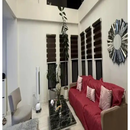
modüler halılarla estetik ve işlevsel çözümler sunulur. Ayakkabı
düzenleyicilerle alan düzeni sağlanır.
Boho Maksimalist Oturma Odası Tasarımında
Bitkiler ve Renklerin Rolü
Boho maksimalist oturma odasında turuncu duvarlar, kültürel
maskeler, canlı bitkiler ve doğru halı seçimiyle sıcak, dengeli ve
estetik bir yaşam alanı oluşturuluyor.
Alan Halısı Seçiminde Mekân Uyumu ve UV
Korumasının Önemi Üzerine Detaylı Rehber
Güneş ışığının zemin üzerindeki zararlarını önlemek için alan halısı
seçimi ve UV engelleyici pencere filmi kullanımı önemlidir. Oval
halılar mekâna uyum sağlar, nemli alanlarda ise suyu tutan tepsiler
tercih edilmelidir.
Yatak Odasında Halı Kullanımı ve Dekorasyon
İpuçlarıyla Mekânın Fonksiyonelliğini Artırma
Yatak odasında halı kullanımı mekâna sıcaklık ve fonksiyonellik
katar. Açık renkli halılar, mobilya düzenlemeleri ve bitkilerle odanın