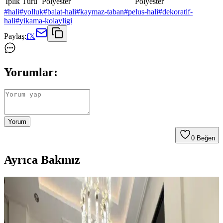
İplik Türü
Polyester
Polyester
#
hali
#
yolluk
#
balat-hali
#
kaymaz-taban
#
pelus-hali
#
dekoratif-
hali
#
yikama-kolayligi
Paylaş:
f
𝕏
Yorumlar:
Yorum
0
Beğen
Ayrıca Bakınız
Kahvaltı Köşeleri İçin Sandalye Seçenekleri ve
Dekorasyon İpuçları
Kahvaltı köşelerinde ahşap ve sentetik deri sandalyeler, dayanıklılık