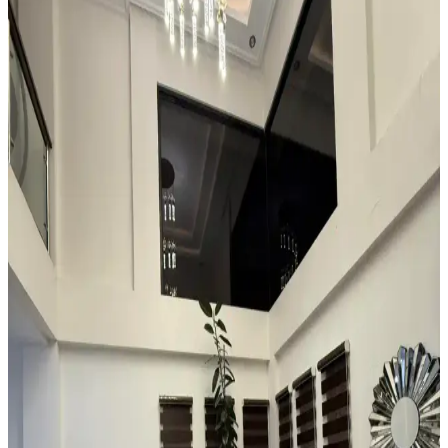
ve temizlik kolaylığı sunar. Minder ve özel tasarım halılarla konfor
ve estetik dengelenir, mekanın atmosferi güçlenir.
Teal Renkli Sandalyenin Halı ve Dolapla
Uyumunda Renk Tonları ve Aksesuarların Rolü
Teal renkli sandalyenin halı ve dolapla uyumu, doğru renk tonları ve
aksesuar seçimiyle sağlanır. Halıdaki mavi-yeşil alt tonlar ve sıcak
ahşap dolap, teal rengini öne çıkarır, aksesuarlar ise denge oluşturur.
Küçük ve Garip Şekilli Giriş Alanları İçin Dayanıklı
ve Estetik Halı Seçimi Rehberi
Küçük ve garip şekilli girişlerde suya dayanıklı, özel kesim veya
modüler halılarla estetik ve işlevsel çözümler sunulur. Ayakkabı
düzenleyicilerle alan düzeni sağlanır.
Boho Maksimalist Oturma Odası Tasarımında
Bitkiler ve Renklerin Rolü
Boho maksimalist oturma odasında turuncu duvarlar, kültürel
maskeler, canlı bitkiler ve doğru halı seçimiyle sıcak, dengeli ve
estetik bir yaşam alanı oluşturuluyor.