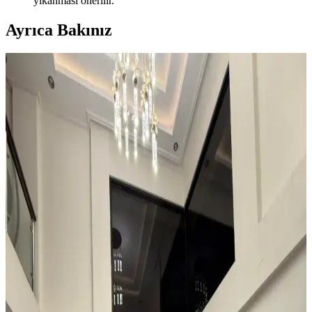
yıkanması önerilir.
Ayrıca Bakınız
Kahvaltı Köşeleri İçin Sandalye Seçenekleri ve
Dekorasyon İpuçları
Kahvaltı köşelerinde ahşap ve sentetik deri sandalyeler, dayanıklılık
ve temizlik kolaylığı sunar. Minder ve özel tasarım halılarla konfor
ve estetik dengelenir, mekanın atmosferi güçlenir.
Teal Renkli Sandalyenin Halı ve Dolapla
Uyumunda Renk Tonları ve Aksesuarların Rolü
Teal renkli sandalyenin halı ve dolapla uyumu, doğru renk tonları ve
aksesuar seçimiyle sağlanır. Halıdaki mavi-yeşil alt tonlar ve sıcak
ahşap dolap, teal rengini öne çıkarır, aksesuarlar ise denge oluşturur.
Küçük ve Garip Şekilli Giriş Alanları İçin Dayanıklı
ve Estetik Halı Seçimi Rehberi
Küçük ve garip şekilli girişlerde suya dayanıklı, özel kesim veya