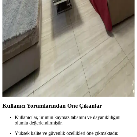
estetiği ve işlevselliği artırılır.
Vintage Yatakların Yatak Odası Düzenine Etkisi ve
Mekâna Uyum Sağlama Yöntemleri
Vintage yatakların mekâna uyumu, boyut ve yerleşim planlaması ile
renk ve dekorasyon uyumu, kişisel tercihlerle dengelenerek yatak
odasında estetik ve fonksiyonellik sağlanır.
Oturma Odası Dekorasyonunda Büyük Mobilya
Değişikliği Olmadan Mekân Yenileme Yöntemleri
Oturma odasında büyük mobilyalar değiştirilmeden halı seçimi,
mobilya örtüleri, aydınlatma, duvar dekorasyonu ve bitkilerle
mekânın sıcaklığı ve estetiği artırılabilir. Katmanlı aydınlatma ve
yumuşak dokular ortamı tamamlar.
Kullanıcı Yorumlarından Öne Çıkanlar
Kullanıcılar, ürünün kaymaz tabanını ve dayanıklılığını
olumlu değerlendirmiştir.
Yüksek kalite ve güvenlik özellikleri öne çıkmaktadır.