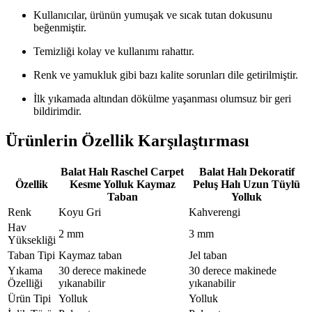
Kullanıcılar, ürünün yumuşak ve sıcak tutan dokusunu
beğenmiştir.
Temizliği kolay ve kullanımı rahattır.
Renk ve yamukluk gibi bazı kalite sorunları dile getirilmiştir.
İlk yıkamada altından dökülme yaşanması olumsuz bir geri
bildirimdir.
Ürünlerin Özellik Karşılaştırması
Balat Halı Raschel Carpet
Balat Halı Dekoratif
Özellik
Kesme Yolluk Kaymaz
Peluş Halı Uzun Tüylü
Taban
Yolluk
Renk
Koyu Gri
Kahverengi
Hav
2 mm
3 mm
Yüksekliği
Taban Tipi
Kaymaz taban
Jel taban
Yıkama
30 derece makinede
30 derece makinede
Özelliği
yıkanabilir
yıkanabilir
Ürün Tipi
Yolluk
Yolluk