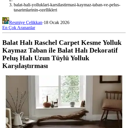
balat-hali-yolluklari-karsilastirmasi-kaymaz-taban-ve-pelus-
tasarimlarinin-ozellikleri
Resmiye Çelikkan
·
18 Ocak 2026
En Çok Arananlar
Balat Halı Raschel Carpet Kesme Yolluk
Kaymaz Taban ile Balat Halı Dekoratif
Peluş Halı Uzun Tüylü Yolluk
Karşılaştırması