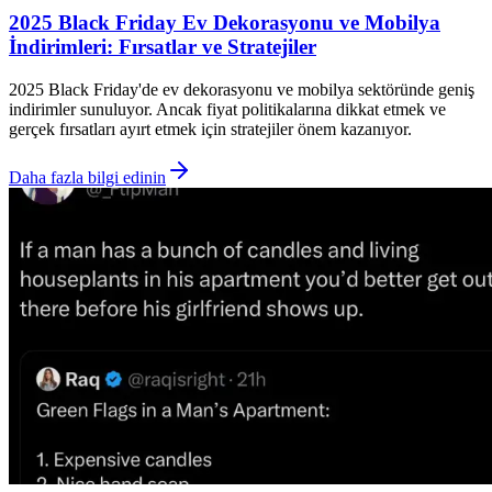
2025 Black Friday Ev Dekorasyonu ve Mobilya
İndirimleri: Fırsatlar ve Stratejiler
2025 Black Friday'de ev dekorasyonu ve mobilya sektöründe geniş
indirimler sunuluyor. Ancak fiyat politikalarına dikkat etmek ve
gerçek fırsatları ayırt etmek için stratejiler önem kazanıyor.
Daha fazla bilgi edinin