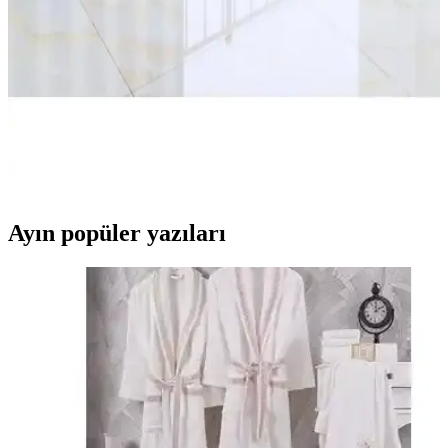
Retodesign'in 3'lü siyah metal yuvarlak çiçeklik seti, estetik ve
dayanıklı yapısıyla iç ve dış mekanlara şıklık katıyor, farklı
boyutlarıyla çok yönlü kullanım sunar.
Ercanlı Balkon Perdesi Branda Kumaşı Modern ve
Dayanıklı Tasarımıyla Balkon Koruma Çözümü
Ercanlı balkon perdesi branda kumaşı, yüksek kaliteli pamuk yapısı,
estetik tasarımı ve kolay montajıyla balkon ve iç mekanlar için ideal
koruma ve şıklık sağlar.
Ayın popüler yazıları