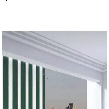
Balkon ve Teras Alanlarında İşlevsel ve Yaratıcı
Kullanım Önerileri
Balkon ve teraslarda barbeküden bitkilendirmeye, depolamadan
eğlence alanlarına kadar işlevsel ve estetik düzenlemelerle alanınızı
çok yönlü kullanabilirsiniz.
Frapan Home 4 Katlı Plastik Raf Ünitesi
Karşılaştırması ve Kullanım İpuçları
İki Frapan Home 4 katlı plastik raf ünitesi karşılaştırmasıyla
malzeme, montaj ve kullanım alanlarını keşfedin. Dayanıklılık ve
pratiklik açısından detaylı bilgiler içerir.
Balkon Perdesi Karşılaştırması: Dayanıklılık,
Tasarım ve Kullanım Özellikleri
İki farklı balkon perde ürününü malzeme, dayanıklılık, tasarım ve
kullanım kolaylığı açısından karşılaştırıyoruz. Her iki ürün de dış
mekan kullanımı için uygun olup, farklı özellikler ve avantajlar
sunuyor.