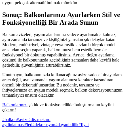
uygun pek çok alternatif bulmak mümkün.
Sonuç: Balkonlarınızı Ayarlarken Stil ve
Fonksiyonelliği Bir Arada Sunun
Balkon avizeleri, yaşam alanlarınızı sadece ayarlamakla kalmaz,
aynı zamanda tarzınızı ve kişiliğinizi yansıtan şık detaylar katar.
Modern, endüstriyel, vintage veya rustik tarzlarda birçok model
arasından seçim yaparak, balkonunuza hem estetik hem de
fonksiyonel bir dokunuş yapabilirsiniz. Ayrıca, doğru ayarlama
çözümü ile balkonunuzda geçirdiğiniz zamanları daha keyifli hale
getirebilir, güvenliğinizi artırabilirsiniz.
Unutmayın, balkonunuzda kullanacağınız avize sadece bir ayarlama
aracı değil, aynı zamanda yaşam alanınıza karakter kazandıran
önemli bir dekoratif unsurdur. Bu nedenle, tarzınıza ve
ihtiyaçlarınıza en uygun modeli seçmek, balkon dekorasyonunuzun
tamamlayıcı unsuru olacaktır.
Balkonlarınızı
şıklık ve fonksiyonellikle buluşturmanın keyfini
çıkarın!
#
balkon
#
avize
#
dis-mekan-
aydinlatmasi
#
led
#
dekorasyon
#
dayaniklilik
#
fiyat