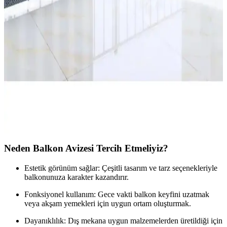
Retodesign 3'lü Metal Siyah Yuvarlak Çiçeklik Seti
Modern ve Dayanıklı Dekorasyon Çözümü
Retodesign'in 3'lü siyah metal yuvarlak çiçeklik seti, estetik ve
dayanıklı yapısıyla iç ve dış mekanlara şıklık katıyor, farklı
boyutlarıyla çok yönlü kullanım sunar.
Ercanlı Balkon Perdesi Branda Kumaşı Modern ve
Dayanıklı Tasarımıyla Balkon Koruma Çözümü
Ercanlı balkon perdesi branda kumaşı, yüksek kaliteli pamuk yapısı,
estetik tasarımı ve kolay montajıyla balkon ve iç mekanlar için ideal
koruma ve şıklık sağlar.
Neden Balkon Avizesi Tercih Etmeliyiz?
Estetik görünüm sağlar: Çeşitli tasarım ve tarz seçenekleriyle
balkonunuza karakter kazandırır.
Fonksiyonel kullanım: Gece vakti balkon keyfini uzatmak
veya akşam yemekleri için uygun ortam oluşturmak.
Dayanıklılık: Dış mekana uygun malzemelerden üretildiği için