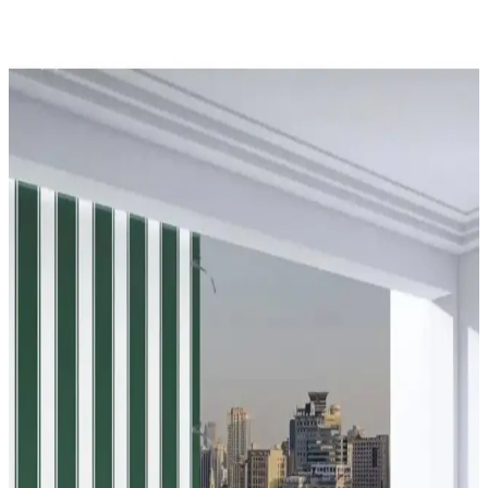
Kullanım Önerileri
Balkon ve teraslarda barbeküden bitkilendirmeye, depolamadan
eğlence alanlarına kadar işlevsel ve estetik düzenlemelerle alanınızı
çok yönlü kullanabilirsiniz.
Frapan Home 4 Katlı Plastik Raf Ünitesi
Karşılaştırması ve Kullanım İpuçları
İki Frapan Home 4 katlı plastik raf ünitesi karşılaştırmasıyla
malzeme, montaj ve kullanım alanlarını keşfedin. Dayanıklılık ve
pratiklik açısından detaylı bilgiler içerir.
Balkon Perdesi Karşılaştırması: Dayanıklılık,
Tasarım ve Kullanım Özellikleri
İki farklı balkon perde ürününü malzeme, dayanıklılık, tasarım ve
kullanım kolaylığı açısından karşılaştırıyoruz. Her iki ürün de dış
mekan kullanımı için uygun olup, farklı özellikler ve avantajlar
sunuyor.
Balkon Sehpa Modelleri: Güncel Bilgi Eksikliği ve
Detaylı İnceleme Gerekliliği