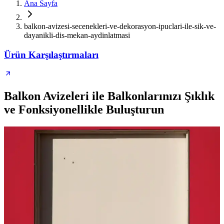
Ana Sayfa
balkon-avizesi-secenekleri-ve-dekorasyon-ipuclari-ile-sik-ve-
dayanikli-dis-mekan-aydinlatmasi
Ürün Karşılaştırmaları
Balkon Avizeleri ile Balkonlarınızı Şıklık
ve Fonksiyonellikle Buluşturun