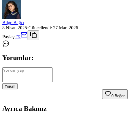
Bilge Bağcı
8 Nisan 2025
·
Güncellendi:
27 Mart 2026
Paylaş:
f
𝕏
Yorumlar:
Yorum
0
Beğen
Ayrıca Bakınız
Balkon ve Teras Alanlarında İşlevsel ve Yaratıcı