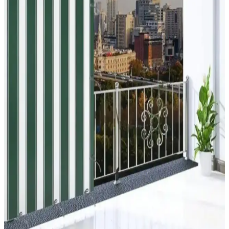
Balkon Sehpa Modelleri: Güncel Bilgi Eksikliği ve
Detaylı İnceleme Gerekliliği
Balkon sehpa modelleri hakkında mevcut bilgiler yetersiz. Ürün
detayları ve modeller için uzman kaynakların incelenmesi gerekiyor.
Mevcut veriler kapsamlı analiz için yeterli değil.
Boss Concept Mutfak ve Balkon Masası ile Sandalye
Takımı Değerlendirmesi ve Kullanıcı Yorumları
Boss Concept tarafından tasarlanan mutfak ve balkon masası ile
sandalye takımı, modern görünüm ve dayanıklılık özellikleriyle öne
çıkıyor. Ancak, malzeme kalitesi ve montaj sorunları kullanıcı
yorumlarında öne çıkan noktalar arasında yer alıyor.
Serin Home Collection Beyaz Katlanabilir Plise
Perde: Modern ve Pratik Çözüm İçin Uygun
Serin Home Collection'un beyaz katlanabilir plise perde, estetik ve
fonksiyonelliği bir arada sunar. Kolay montajı ve dayanıklı polyester
kumaşıyla iç ve dış mekanlarda şıklık ve mahremiyet sağlar.