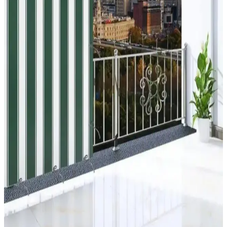
Balkon sehpa modelleri hakkında mevcut bilgiler yetersiz. Ürün
detayları ve modeller için uzman kaynakların incelenmesi gerekiyor.
Mevcut veriler kapsamlı analiz için yeterli değil.
Boss Concept Mutfak ve Balkon Masası ile Sandalye
Takımı Değerlendirmesi ve Kullanıcı Yorumları
Boss Concept tarafından tasarlanan mutfak ve balkon masası ile
sandalye takımı, modern görünüm ve dayanıklılık özellikleriyle öne
çıkıyor. Ancak, malzeme kalitesi ve montaj sorunları kullanıcı
yorumlarında öne çıkan noktalar arasında yer alıyor.
Serin Home Collection Beyaz Katlanabilir Plise
Perde: Modern ve Pratik Çözüm İçin Uygun
Serin Home Collection'un beyaz katlanabilir plise perde, estetik ve
fonksiyonelliği bir arada sunar. Kolay montajı ve dayanıklı polyester
kumaşıyla iç ve dış mekanlarda şıklık ve mahremiyet sağlar.
Retodesign 3'lü Metal Siyah Yuvarlak Çiçeklik Seti
Modern ve Dayanıklı Dekorasyon Çözümü