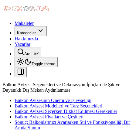
Makaleler
Kategoriler
Hakkımızda
Yazarlar
Ara...
⌘
K
Toggle theme
Balkon Avizesi Seçenekleri ve Dekorasyon İpuçları ile Şık ve
Dayanıklı Dış Mekan Aydınlatması
Balkon Avizesinin Önemi ve İşlevselliği
Balkon Avizesi Modelleri ve Tarz Seçenekleri
Balkon Avizesi Seçerken Dikkat Edilmesi Gerekenler
Balkon Avizesi Fiyatları ve Çeşitleri
Sonuç: Balkonlarınızı Ayarlarken Stil ve Fonksiyonelliği Bir
Arada Sunun