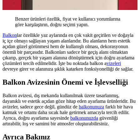
Benzer ürünleri özellik, fiyat ve kullanıcı yorumlarına
göre karşılaştırın, doğru seçimi yapın.
Balkon
lar özellikle yaz aylarında en çok vakit geçirilen ve doğayla
iç içe olmayı sağlayan yaşam alanlarıdır. Bu alanların hem estetik
açıdan güzel görünmesi hem de kullanışlı olması, dekorasyonun
önemli bir parçasıdır. Balkonları sadece bir geçiş alanı olmaktan
çıkarıp, gerçek bir yaşam alanına dönüştürmek için doğru ayarlama
çözümleri tercih edilmelidir. İşte bu noktada balkon a
vizeleri
devreye girer ve alanınıza şıklık katarken fonksiyonelliği de sağlar.
Balkon Avizesinin Önemi ve İşlevselliği
Balkon avizesi, dış mekanda kullanılmak üzere tasarlanmış,
dayanıklı ve estetik açıdan göze hitap eden ayarlama ürünleridir. Bu
avizeler, sadece gece değil, gündüz de
balkonunuza
farklı bir hava
katmak ve ortamı daha sıcak hale getirmek amacıyla tercih edilir.
Ayrıca, doğru ayarlama sayesinde
balkonunuzda
güvenliği
artırabilir, loş ve samimi bir atmosfer oluşturabilirsiniz.
Ayrıca Bakınız