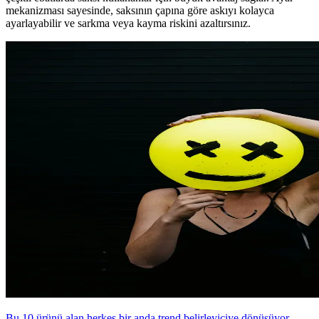
mekanizması sayesinde, saksının çapına göre askıyı kolayca
ayarlayabilir ve sarkma veya kayma riskini azaltırsınız.
Bu 10 ürünü alan herkes bir anda trend belirleyiciye dönüşüyor