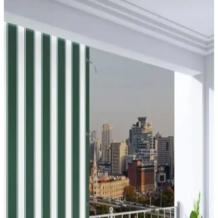
Frapan Home 4 Katlı Plastik Raf Ünitesi
Karşılaştırması ve Kullanım İpuçları
İki Frapan Home 4 katlı plastik raf ünitesi karşılaştırmasıyla
malzeme, montaj ve kullanım alanlarını keşfedin. Dayanıklılık ve
pratiklik açısından detaylı bilgiler içerir.
Balkon Perdesi Karşılaştırması: Dayanıklılık,
Tasarım ve Kullanım Özellikleri
İki farklı balkon perde ürününü malzeme, dayanıklılık, tasarım ve
kullanım kolaylığı açısından karşılaştırıyoruz. Her iki ürün de dış
mekan kullanımı için uygun olup, farklı özellikler ve avantajlar
sunuyor.
Balkon Sehpa Modelleri: Güncel Bilgi Eksikliği ve
Detaylı İnceleme Gerekliliği
Balkon sehpa modelleri hakkında mevcut bilgiler yetersiz. Ürün
detayları ve modeller için uzman kaynakların incelenmesi gerekiyor.
Mevcut veriler kapsamlı analiz için yeterli değil.
Boss Concept Mutfak ve Balkon Masası ile Sandalye