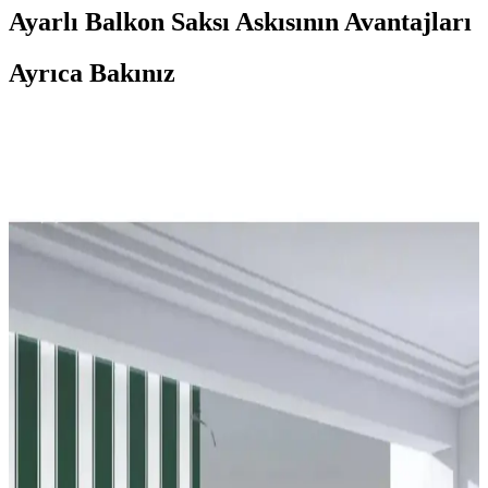
Ayarlı Balkon Saksı Askısının Avantajları
Ayrıca Bakınız
Balkon ve Teras Alanlarında İşlevsel ve Yaratıcı
Kullanım Önerileri
Balkon ve teraslarda barbeküden bitkilendirmeye, depolamadan
eğlence alanlarına kadar işlevsel ve estetik düzenlemelerle alanınızı
çok yönlü kullanabilirsiniz.
Frapan Home 4 Katlı Plastik Raf Ünitesi
Karşılaştırması ve Kullanım İpuçları
İki Frapan Home 4 katlı plastik raf ünitesi karşılaştırmasıyla
malzeme, montaj ve kullanım alanlarını keşfedin. Dayanıklılık ve
pratiklik açısından detaylı bilgiler içerir.
Balkon Perdesi Karşılaştırması: Dayanıklılık,
Tasarım ve Kullanım Özellikleri