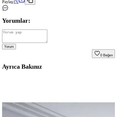
Paylaş:
f
𝕏
Yorumlar:
Yorum
0
Beğen
Ayrıca Bakınız
Balkon ve Teras Alanlarında İşlevsel ve Yaratıcı
Kullanım Önerileri
Balkon ve teraslarda barbeküden bitkilendirmeye, depolamadan
eğlence alanlarına kadar işlevsel ve estetik düzenlemelerle alanınızı
çok yönlü kullanabilirsiniz.