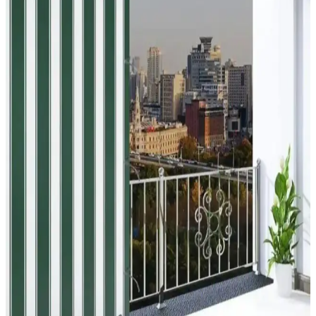
İki farklı balkon perde ürününü malzeme, dayanıklılık, tasarım ve
kullanım kolaylığı açısından karşılaştırıyoruz. Her iki ürün de dış
mekan kullanımı için uygun olup, farklı özellikler ve avantajlar
sunuyor.
Balkon Sehpa Modelleri: Güncel Bilgi Eksikliği ve
Detaylı İnceleme Gerekliliği
Balkon sehpa modelleri hakkında mevcut bilgiler yetersiz. Ürün
detayları ve modeller için uzman kaynakların incelenmesi gerekiyor.
Mevcut veriler kapsamlı analiz için yeterli değil.
Boss Concept Mutfak ve Balkon Masası ile Sandalye
Takımı Değerlendirmesi ve Kullanıcı Yorumları
Boss Concept tarafından tasarlanan mutfak ve balkon masası ile
sandalye takımı, modern görünüm ve dayanıklılık özellikleriyle öne
çıkıyor. Ancak, malzeme kalitesi ve montaj sorunları kullanıcı
yorumlarında öne çıkan noktalar arasında yer alıyor.
Serin Home Collection Beyaz Katlanabilir Plise
Perde: Modern ve Pratik Çözüm İçin Uygun