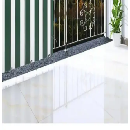
Takımı Değerlendirmesi ve Kullanıcı Yorumları
Boss Concept tarafından tasarlanan mutfak ve balkon masası ile
sandalye takımı, modern görünüm ve dayanıklılık özellikleriyle öne
çıkıyor. Ancak, malzeme kalitesi ve montaj sorunları kullanıcı
yorumlarında öne çıkan noktalar arasında yer alıyor.
Serin Home Collection Beyaz Katlanabilir Plise
Perde: Modern ve Pratik Çözüm İçin Uygun
Serin Home Collection'un beyaz katlanabilir plise perde, estetik ve
fonksiyonelliği bir arada sunar. Kolay montajı ve dayanıklı polyester
kumaşıyla iç ve dış mekanlarda şıklık ve mahremiyet sağlar.
Retodesign 3'lü Metal Siyah Yuvarlak Çiçeklik Seti
Modern ve Dayanıklı Dekorasyon Çözümü
Retodesign'in 3'lü siyah metal yuvarlak çiçeklik seti, estetik ve
dayanıklı yapısıyla iç ve dış mekanlara şıklık katıyor, farklı
boyutlarıyla çok yönlü kullanım sunar.
Ercanlı Balkon Perdesi Branda Kumaşı Modern ve
Dayanıklı Tasarımıyla Balkon Koruma Çözümü