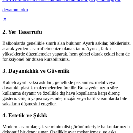
devamını oku
2.
Yer Tasarrufu
Balkonlarda genellikle sınırlı alan bulunur. Ayarlı askılar, bitkilerinizi
asarak yerden tasarruf etmenize olanak tanır. Ayrıca, farklı
yükseklerde düzenlemeler yaparak, hem görsel olarak çekici hem de
fonksiyonel bir düzen kurabilirsiniz.
3.
Dayanıklılık ve Güvenlik
Kaliteli ayarlı saksı askıları, genellikle paslanmaz metal veya
dayanıklı plastik malzemelerden üretilir. Bu sayede, uzun süre
kullanıma dayanır ve özellikle dış hava koşullarına karşı direnç
gösterir. Güçlü yapısı sayesinde, rüzgâr veya hafif sarsıntılarda bile
saksıların düşmesini engeller.
4.
Estetik ve Şıklık
Modern tasarımlar, şık ve minimalist görünümleriyle balkonlarınızda
dekoratif bir detay sunar. Özellikle ayar mekanizması ve askı