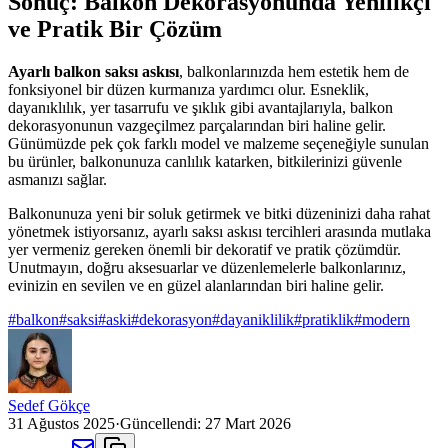
Sonuç: Balkon Dekorasyonunda Yenilikçi
ve Pratik Bir Çözüm
Ayarlı balkon saksı askısı
, balkonlarınızda hem estetik hem de
fonksiyonel bir düzen kurmanıza yardımcı olur. Esneklik,
dayanıklılık, yer tasarrufu ve şıklık gibi avantajlarıyla, balkon
dekorasyonunun vazgeçilmez parçalarından biri haline gelir.
Günümüzde pek çok farklı model ve malzeme seçeneğiyle sunulan
bu ürünler, balkonunuza canlılık katarken, bitkilerinizi güvenle
asmanızı sağlar.
Balkonunuza yeni bir soluk getirmek ve bitki düzeninizi daha rahat
yönetmek istiyorsanız, ayarlı saksı askısı tercihleri arasında mutlaka
yer vermeniz gereken önemli bir dekoratif ve pratik çözümdür.
Unutmayın, doğru aksesuarlar ve düzenlemelerle balkonlarınız,
evinizin en sevilen ve en güzel alanlarından biri haline gelir.
#
balkon
#
saksi
#
aski
#
dekorasyon
#
dayaniklilik
#
pratiklik
#
modern
Sedef Gökçe
31 Ağustos 2025
·
Güncellendi:
27 Mart 2026