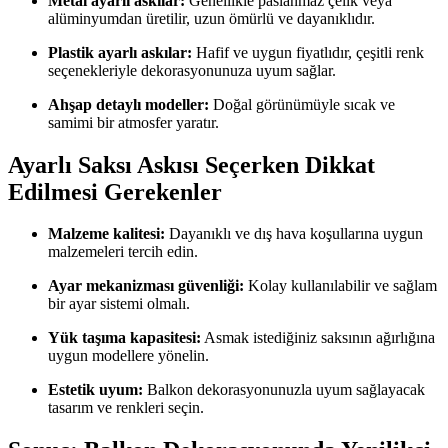
Metal ayarlı askılar:
Genellikle paslanmaz çelik veya
alüminyumdan üretilir, uzun ömürlü ve dayanıklıdır.
Plastik ayarlı askılar:
Hafif ve uygun fiyatlıdır, çeşitli renk
seçenekleriyle dekorasyonunuza uyum sağlar.
Ahşap detaylı modeller:
Doğal görünümüyle sıcak ve
samimi bir atmosfer yaratır.
Ayarlı Saksı Askısı Seçerken Dikkat
Edilmesi Gerekenler
Malzeme kalitesi:
Dayanıklı ve dış hava koşullarına uygun
malzemeleri tercih edin.
Ayar mekanizması güvenliği:
Kolay kullanılabilir ve sağlam
bir ayar sistemi olmalı.
Yük taşıma kapasitesi:
Asmak istediğiniz saksının ağırlığına
uygun modellere yönelin.
Estetik uyum:
Balkon dekorasyonunuzla uyum sağlayacak
tasarım ve renkleri seçin.