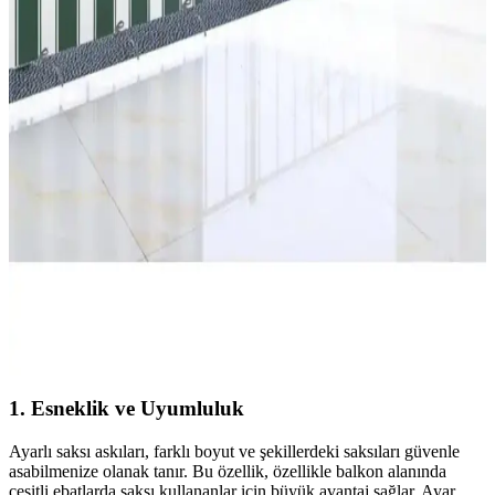
Serin Home Collection'un beyaz katlanabilir plise perde, estetik ve
fonksiyonelliği bir arada sunar. Kolay montajı ve dayanıklı polyester
kumaşıyla iç ve dış mekanlarda şıklık ve mahremiyet sağlar.
Retodesign 3'lü Metal Siyah Yuvarlak Çiçeklik Seti
Modern ve Dayanıklı Dekorasyon Çözümü
Retodesign'in 3'lü siyah metal yuvarlak çiçeklik seti, estetik ve
dayanıklı yapısıyla iç ve dış mekanlara şıklık katıyor, farklı
boyutlarıyla çok yönlü kullanım sunar.
Ercanlı Balkon Perdesi Branda Kumaşı Modern ve
Dayanıklı Tasarımıyla Balkon Koruma Çözümü
Ercanlı balkon perdesi branda kumaşı, yüksek kaliteli pamuk yapısı,
estetik tasarımı ve kolay montajıyla balkon ve iç mekanlar için ideal
koruma ve şıklık sağlar.
1.
Esneklik ve Uyumluluk
Ayarlı saksı askıları, farklı boyut ve şekillerdeki saksıları güvenle
asabilmenize olanak tanır. Bu özellik, özellikle balkon alanında
çeşitli ebatlarda saksı kullananlar için büyük avantaj sağlar. Ayar