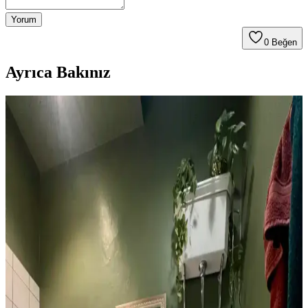
Yorum
0
Beğen
Ayrıca Bakınız
1960'lar Banyosunu Modernize Etmek İçin Renk,
Malzeme ve Tasarım Önerileri
1960'lar banyolarını modernleştirmek için renk dengesi,
mikroçimento duvarlar, şeffaf duş perdeleri ve pirinç donanımlar
kullanılarak ferah ve estetik bir ortam yaratılabilir.
1970'ler Banyosunu 1000 Dolar Altında Yenilemek
İçin Yüksek Getirili Güncellemeler
1970'lerden kalma banyoları 1000 dolar altı bütçeyle yenilemek için
duvar boyası, aydınlatma, ayna ve fayans boyama gibi düşük
maliyetli ama etkili yöntemler sunuluyor. Retro estetik korunuyor.
Tuvaletin Üstü İçin Fonksiyonel ve Estetik