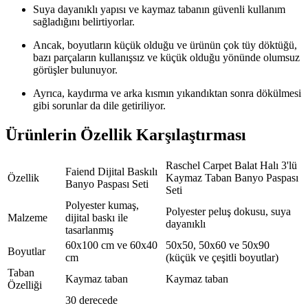
Suya dayanıklı yapısı ve kaymaz tabanın güvenli kullanım
sağladığını belirtiyorlar.
Ancak, boyutların küçük olduğu ve ürünün çok tüy döktüğü,
bazı parçaların kullanışsız ve küçük olduğu yönünde olumsuz
görüşler bulunuyor.
Ayrıca, kaydırma ve arka kısmın yıkandıktan sonra dökülmesi
gibi sorunlar da dile getiriliyor.
Ürünlerin Özellik Karşılaştırması
Raschel Carpet Balat Halı 3'lü
Faiend Dijital Baskılı
Özellik
Kaymaz Taban Banyo Paspası
Banyo Paspası Seti
Seti
Polyester kumaş,
Polyester peluş dokusu, suya
Malzeme
dijital baskı ile
dayanıklı
tasarlanmış
60x100 cm ve 60x40
50x50, 50x60 ve 50x90
Boyutlar
cm
(küçük ve çeşitli boyutlar)
Taban
Kaymaz taban
Kaymaz taban
Özelliği
30 derecede