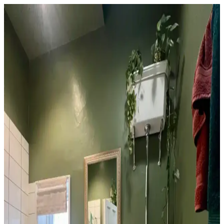
1960'lar Banyosunu Modernize Etmek İçin Renk,
Malzeme ve Tasarım Önerileri
1960'lar banyolarını modernleştirmek için renk dengesi,
mikroçimento duvarlar, şeffaf duş perdeleri ve pirinç donanımlar
kullanılarak ferah ve estetik bir ortam yaratılabilir.
1970'ler Banyosunu 1000 Dolar Altında Yenilemek
İçin Yüksek Getirili Güncellemeler
1970'lerden kalma banyoları 1000 dolar altı bütçeyle yenilemek için
duvar boyası, aydınlatma, ayna ve fayans boyama gibi düşük
maliyetli ama etkili yöntemler sunuluyor. Retro estetik korunuyor.
Tuvaletin Üstü İçin Fonksiyonel ve Estetik
Dekorasyon ve Depolama Çözümleri
Tuvaletin üst kısmı, depolama dolapları, raflar, sanat eserleri ve
uygun aydınlatma ile hem fonksiyonel hem de estetik hale
getirilebilir. Doğru malzeme ve renk seçimi mekanın atmosferini
dengeler.