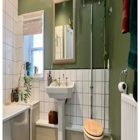
Dekorasyon ve Depolama Çözümleri
Tuvaletin üst kısmı, depolama dolapları, raflar, sanat eserleri ve
uygun aydınlatma ile hem fonksiyonel hem de estetik hale
getirilebilir. Doğru malzeme ve renk seçimi mekanın atmosferini
dengeler.
Banyo Dekorasyonunda Havlu Renk Seçimi: Estetik
ve Pratik İpuçları
Havlu renk seçimi, banyo dekorasyonunun uyumu ve pratikliği için
önemlidir. Beyaz, siyah ve toprak tonları farklı avantajlar sunar.
Doğru bakım ve uyumla estetik ve fonksiyonel sonuçlar elde edilir.
Banyo Dekorasyonunda Yeşil Tonları ve Güvenlik
Önlemleriyle Estetik ve Fonksiyonellik
Banyo dekorasyonunda yeşil tonlar, altın detaylar ve çiçek
desenleriyle estetik bir atmosfer oluştururken, perde seçimi ve
düzenlemesi yangın riskini azaltmak için önemlidir.
Banyo Duvar Boyası Seçiminde Renk ve Donanım
Uyumu: Modern ve Doğal Yaklaşımlar