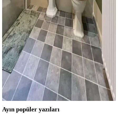
Banyo duvar boyası seçimi, renk ve donanım uyumuyla mekanın
atmosferini belirler. Mavi-gri, yeşil ve nötr tonlar rahatlatıcı ve doğal
bir ortam sağlar. Siyah donanımlar mekan bütünlüğünü güçlendirir.
Küçük Yarım Banyoda Ekonomik ve Estetik
Yenileme: Tasarım ve Maliyet Analizi
30 yıl sonra küçük bir yarım banyoda yapılan yenileme, mantar
desenli duvar kağıdı ve uygun malzeme seçimiyle estetik ve
işlevselliği artırdı. Maliyetler ve detaylar analiz edildi.
Kiralık Banyoda Dekorasyon ve Yenileme: Boya,
Zemin ve Fayans Seçiminde Dikkat Edilmesi
Gerekenler
Kiralık banyolarda boya, fayans ve zemin yenileme süreçlerinde
dayanıklılık, estetik ve ev sahibi onayı ön plandadır. Bu rehber,
pratik ve uyumlu dekorasyon önerileri sunar.
Ayın popüler yazıları