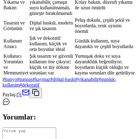
Yıkama ve
yıkanabilir, çamaşır
Kolay bakım, düzenli yıkama
Bakım
suyu kullanılmamalı,
ile uzun ömürlü
güneşte bırakılmamalı
Peluş dokulu, çeşitli şekil ve
Tasarım ve
Dijital baskılı, modern
boyutlarda, renk uyumu
Görünüm
ve şık tasarım
önemli
Şık ve dekoratif
Kullanım
Günlük kullanım, suya
kullanım, küçük ve
Amacı
dayanıklı ve çeşitli boyutlarda
orta boyutlar ideal
Kullanıcı
Şık tasarım ve güvenli
Yumuşak doku ve suya
Yorumları
kullanım öne çıkıyor;
dayanıklılık beğeniliyor;
ve
küçük ve tüy dökme
boyutların küçük olduğu ve
Memnuniyet
sorunları var
kayma sorunları dile getiriliyor
#
banyo
#
paspas
#
kaymaz
#
dijital-baski
#
yikanabilir
#
gunluk-
kullanim
#
dekoratif
Paylaş:
f
𝕏
Yorumlar: