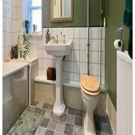
Banyo Dekorasyonunda Havlu Renk Seçimi: Estetik
ve Pratik İpuçları
Havlu renk seçimi, banyo dekorasyonunun uyumu ve pratikliği için
önemlidir. Beyaz, siyah ve toprak tonları farklı avantajlar sunar.
Doğru bakım ve uyumla estetik ve fonksiyonel sonuçlar elde edilir.
Banyo Dekorasyonunda Yeşil Tonları ve Güvenlik
Önlemleriyle Estetik ve Fonksiyonellik
Banyo dekorasyonunda yeşil tonlar, altın detaylar ve çiçek
desenleriyle estetik bir atmosfer oluştururken, perde seçimi ve
düzenlemesi yangın riskini azaltmak için önemlidir.
Banyo Duvar Boyası Seçiminde Renk ve Donanım
Uyumu: Modern ve Doğal Yaklaşımlar
Banyo duvar boyası seçimi, renk ve donanım uyumuyla mekanın
atmosferini belirler. Mavi-gri, yeşil ve nötr tonlar rahatlatıcı ve doğal
bir ortam sağlar. Siyah donanımlar mekan bütünlüğünü güçlendirir.
Küçük Yarım Banyoda Ekonomik ve Estetik
Yenileme: Tasarım ve Maliyet Analizi