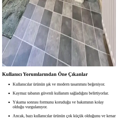
30 yıl sonra küçük bir yarım banyoda yapılan yenileme, mantar
desenli duvar kağıdı ve uygun malzeme seçimiyle estetik ve
işlevselliği artırdı. Maliyetler ve detaylar analiz edildi.
Kiralık Banyoda Dekorasyon ve Yenileme: Boya,
Zemin ve Fayans Seçiminde Dikkat Edilmesi
Gerekenler
Kiralık banyolarda boya, fayans ve zemin yenileme süreçlerinde
dayanıklılık, estetik ve ev sahibi onayı ön plandadır. Bu rehber,
pratik ve uyumlu dekorasyon önerileri sunar.
Kullanıcı Yorumlarından Öne Çıkanlar
Kullanıcılar ürünün şık ve modern tasarımını beğeniyor.
Kaymaz tabanın güvenli kullanım sağladığını belirtiyorlar.
Yıkama sonrası formunu koruduğu ve bakımının kolay
olduğu vurgulanıyor.
Ancak, bazı kullanıcılar ürünün çok küçük olduğunu ve kenar