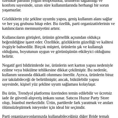
özellikle partinin yoğun temposunda, ürünlerin sağlamlığı ve
konforu sayesinde, uzun süre kullanımlarında herhangi bir sorun
yaşamazlar.
Gözlüklerin yüz şekline uyumlu yapısı, geniş kullanım alanı sağlar
ve her yaş grubuna hitap eder. Bu özellik, parti organizatörlerinin ve
katılımcıların memnuniyetini artırır.
Kullanıcıların görüşleri, ürünün görsellik açısından oldukça
beğenildiğine işaret eder. Özellikle, gözlüklerin güzelliği ve kalitesi
övgüyle bahsedilir. Birçok müşteri, ürünlerin şık ve kullanışlı
olduğunu, boyutunun uygun ve görünüşünün etkileyici olduğunu
belirtir.
Negatif geri bildirimlerde ise, ürünlerin sert karton yapısı nedeniyle
ezilme veya bükülme tehlikesine dikkat çekilmiştir. Bu nedenle,
kullanım sırasında dikkatli olunması önerilir. Ayrıca, ürünlerin biraz
zor takılabileceği de belirtilmiştir; ancak, bükülebilir yapısı
sayesinde, kişisel yüz şekline uyum sağlaması kolaylaşır.
Bu ürün, Trendyol platformu üzerinden temin edilebilir ve ücretsiz
iade ile güvenli alışveriş imkanı sunar. Satıcısı Huzur Party Store
olup, İstanbul merkezlidir. Ürün, partilerde fark yaratmak ve anıları
ölümsüzleştirmek isteyenler için ideal bir seçimdir.
Parti organizasyonlarınızda kullanabileceğiniz diğer Bride temalı