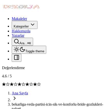
Makaleler
Kategoriler
Hakkımızda
Yazarlar
Ara...
⌘
K
Toggle theme
Değerlendirme
4.6
/
5
Ana Sayfa
bekarliga-veda-partisi-icin-sik-ve-konforlu-bride-gozlukleri-
paketi