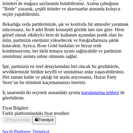
ürünleri de mağaza sayfasında bulabilirsiniz. Arama çubuğuna
"Bride" yazarak, çeşitli ürünler ve aksesuarlar arasında kolayca
seçim yapabilirsiniz.
Bekarlığa veda partilerinizde, şık ve konforlu bir atmosfer yaratmak
istiyorsanız, bu 8 adet Bride konseptli gözlük tam size göre. Hem
görsel olarak etkileyici hem de kullanım açısından pratik olan bu
ürün, partinizin enerjisini yükseltecek ve fotoğraflarınıza şıklık
katacaktır. Ayrıca, Rose Gold baskıları ve beyaz renk
kombinasyonu, her türlü temaya uyum sağlayabilir ve partinizin
unutulmaz anılara sahne olmasını sağlar.
İşte, partinizin en özel detaylarından biri olacak bu gözlüklerle,
sevdiklerinizle birlikte keyifli ve unutulmaz anlar yaşayabilirsiniz.
Her zaman kalite ve şıklığı bir arada arıyorsanız, Huzur Party
Store’un bu ürününü kaçırmamanızı öneririz.
İç tasarımda iki seçenek arasındaki ayrımı
karşılaştırma rehberi
ile
görebilirsin.
Fiyat Bilgileri
Farklı platformlardaki fiyat trendleri
🛒
Hepsiburada
🛍️
Trendyol
Seçili Platform:
Trendyol