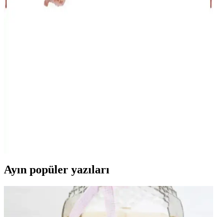
setlerini detaylı şekilde karşılaştırıyoruz. Renk, boyut, şişirme
kolaylığı ve kullanıcı yorumlarıyla en uygun seçeneği belirleyin.
BeySüS ve Patla<dı> Gitti Bride To Be Balon Setleri
Karşılaştırması ve Seçim Rehberi
İki popüler Bride To Be balon setinin detaylı karşılaştırmasıyla,
ihtiyacınıza uygun olanı seçin. Renkler, malzeme ve kullanım
kolaylığı hakkında bilgiler içerir.
BeySüS Bride To Be Balon Seti ile Düğün ve
Bekarlığa Veda Kutlamalarına Şıklık Katın
BeySüS Bride To Be Balon Seti, şıklık ve neşe katan büyük boyutlu
balonlar ve temaya uygun tasarımıyla kutlamalara özel atmosfer
sağlar. Kolay kullanım ve etkili dekorasyon imkanı sunar.
Ayın popüler yazıları