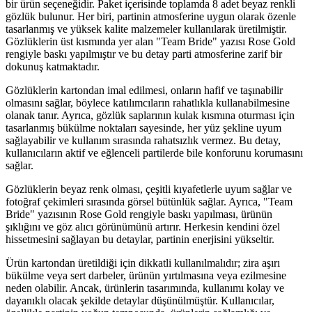
bir ürün seçeneğidir. Paket içerisinde toplamda 8 adet beyaz renkli
gözlük bulunur. Her biri, partinin atmosferine uygun olarak özenle
tasarlanmış ve yüksek kalite malzemeler kullanılarak üretilmiştir.
Gözlüklerin üst kısmında yer alan "Team Bride" yazısı Rose Gold
rengiyle baskı yapılmıştır ve bu detay parti atmosferine zarif bir
dokunuş katmaktadır.
Gözlüklerin kartondan imal edilmesi, onların hafif ve taşınabilir
olmasını sağlar, böylece katılımcıların rahatlıkla kullanabilmesine
olanak tanır. Ayrıca, gözlük saplarının kulak kısmına oturması için
tasarlanmış bükülme noktaları sayesinde, her yüz şekline uyum
sağlayabilir ve kullanım sırasında rahatsızlık vermez. Bu detay,
kullanıcıların aktif ve eğlenceli partilerde bile konforunu korumasını
sağlar.
Gözlüklerin beyaz renk olması, çeşitli kıyafetlerle uyum sağlar ve
fotoğraf çekimleri sırasında görsel bütünlük sağlar. Ayrıca, "Team
Bride" yazısının Rose Gold rengiyle baskı yapılması, ürünün
şıklığını ve göz alıcı görünümünü artırır. Herkesin kendini özel
hissetmesini sağlayan bu detaylar, partinin enerjisini yükseltir.
Ürün kartondan üretildiği için dikkatli kullanılmalıdır; zira aşırı
bükülme veya sert darbeler, ürünün yırtılmasına veya ezilmesine
neden olabilir. Ancak, ürünlerin tasarımında, kullanımı kolay ve
dayanıklı olacak şekilde detaylar düşünülmüştür. Kullanıcılar,