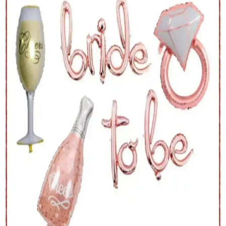
Düğün ve kutlamalarda damat yüz maskeleri, kişiye özel
tasarımlarıyla eğlenceyi ve samimiyeti artırır, fotoğraf ve video
çekimlerini renklendirir, unutulmaz anılar yaratır.
Pera İstanbul Pembe 10'lu Fırsat Paketi Bekarlığa
Veda Partileri İçin Şık ve Eğlenceli Gözlükler
Pera İstanbul'un 10'lu pembe gözlük paketi, bekarlığa veda
partilerine enerjik ve şık bir dokunuş katıyor. Kullanımı kolay,
yüksek kalite, güvenilir satıcılar ve uygun fiyat avantajlarıyla
unutulmaz anlar yaşatır.
BeySüS Bride To Be Folyo Balon Setleri
Karşılaştırması ve Dekorasyon İpuçları
Bu makalede, BeySüS Bride To Be folyo balon setleri ve rose gold
yüzük balonlarının özellikleri, kullanıcı yorumları ve dekorasyon
önerileri detaylı şekilde inceleniyor.
Huzur Party Store ve PEKSHOP Bride To Be Folyo
Balon Setleri Karşılaştırması
Huzur Party Store ve PEKSHOP'un Bride To Be folyo balon