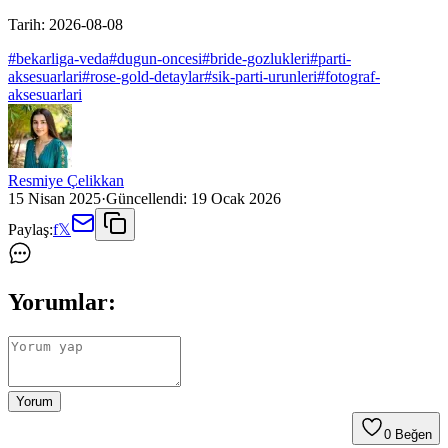
Tarih:
2026-08-08
#
bekarliga-veda
#
dugun-oncesi
#
bride-gozlukleri
#
parti-
aksesuarlari
#
rose-gold-detaylar
#
sik-parti-urunleri
#
fotograf-
aksesuarlari
Resmiye Çelikkan
15 Nisan 2025
·
Güncellendi:
19 Ocak 2026
Paylaş:
f
𝕏
Yorumlar:
Yorum
0
Beğen