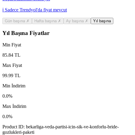
ℹ️ Sadece Trendyol'da fiyat mevcut
Gün başına
✗
Hafta başına
✗
Ay başına
✗
Yıl başına
Yıl Başına Fiyatlar
Min Fiyat
85.84
TL
Max Fiyat
99.99
TL
Min İndirim
0.0
%
Max İndirim
0.0
%
Product ID:
bekarliga-veda-partisi-icin-sik-ve-konforlu-bride-
gozlukleri-paketi