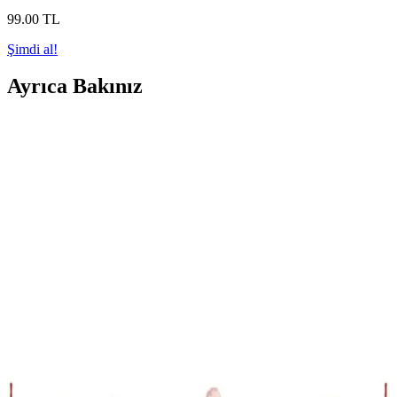
99
.00
TL
Şimdi al!
Ayrıca Bakınız
2025'te Kutlamalarınızı Canlandıracak Life Super
Money Gun'un 5 Sırrı
Kutlamalarınıza renk ve neşe katacak Life Super Money Gun'u
keşfedin. Eğlencenin tadını çıkarın, hemen inceleyin!
2025'te Bekarlığa Veda Partinizi Unutulmaz Kılacak
Bride To Be Balon Seti
2025'in en şık Bride To Be folyo balon setiyle partinizi taçlandırın.
Dayanıklı ve kolay kullanımlı bu seti hemen keşfedin!
Damat Yüz Maskeleri ile Organizasyonlara Renk
Katın Kişiye Özel Tasarımlar ve Eğlenceli Detaylar