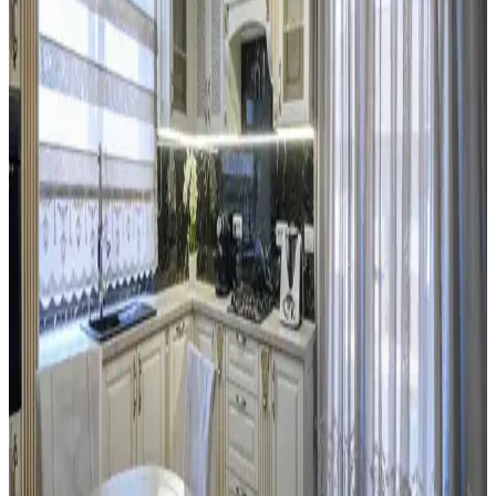
bırakabilir.
Mutfak Tezgahı ve Backsplash Renk Uyumu:
Estetik ve Fonksiyonel Çözümler
Mutfak tezgahı ile backsplash arasındaki renk uyumsuzlukları,
malzeme ve ton farklılıklarından kaynaklanır. Bu yazıda, kalıcı ve
geçici çözümlerle uyum sağlama yöntemleri detaylandırılmaktadır.
Kiralık Mutfaklarda Başarılı Yenileme ve Tasarım
İçin İzin ve Malzeme Seçimi
Kiralık mutfaklarda ev sahibi ile iletişim ve izin süreci, boya,
aydınlatma ve donanım değişiklikleriyle estetik ve fonksiyonel
yenileme yöntemleri ele alınmaktadır.
Eski Seramik Karoları Yenileme ve Mutfak
Dolaplarıyla Uyum Sağlama Yöntemleri
Eski seramik karoları değiştirmeden yenileme yöntemleri ve mutfak
dolaplarıyla renk uyumu sağlama teknikleri detaylıca ele
alınmaktadır. Maliyet etkin ve estetik çözümler sunulmaktadır.