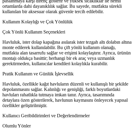
paslanmaya karşı direnç gösterir ve yüksek sıcaklıklar ile nemli
ortamlarda dahi dayanıklılık sağlar. Bu sayede, mutfakta sürekli
kullanılan bir aksesuar olarak güvenle tercih edilebilir.
Kullanım Kolaylığı ve Çok Yönlülük
Çok Yönlü Kullanım Seçenekleri
Havluluk, ister dolap kapağına asılarak ister tezgah altı dolabın altına
monte edilerek kullanılabilir. Bu çift yönlü kullanım olanağı,
mutfakta alan tasarrufu sağlar ve erişimi kolaylaştırır. Ayrıca, ürünün
montajı oldukça basittir; herhangi bir ek araç veya uzmanlık
gerektirmeden, kullanıcılar kendileri kolaylıkla kurabilir.
Pratik Kullanım ve Günlük İşlevsellik
Havluluk, özellikle kağıt havluların düzenli ve kullanışlı bir şekilde
depolanmasını sağlar. Kalınlığı ve genişliği, farklı boyutlardaki
havluları rahatlıkla tutmaya imkan tanır. Ayrıca, tasarımında
detaylara özen gösterilerek, havlunun kaymasını önleyecek yapısal
özellikler geliştirilmiştir.
Kullanıcı Geribildirimleri ve Değerlendirmeler
Olumlu Yönler