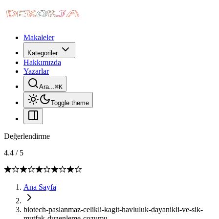
Makaleler
Kategoriler
Hakkımızda
Yazarlar
Ara...
⌘
K
Toggle theme
Değerlendirme
4.4
/
5
Ana Sayfa
biotech-paslanmaz-celikli-kagit-havluluk-dayanikli-ve-sik-
mutfak-duzenleme-cozumu