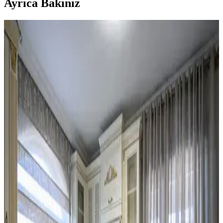
Ayrıca Bakınız
Mutfak Dekorasyonunda Tezgah Arkası ve Dolap
Renkleri: Estetik ve Fonksiyonel Çözümler
Mutfak dekorasyonunda tezgah arkası değiştirme, dolaplarda ikili
tonlama ve altın aksesuar kullanımı estetik ve fonksiyonel bir denge
sağlar. Doğru renk ve malzeme seçimi mekanın havasını belirler.
Mutfak Dekorasyonunda Aydınlatma, Renk ve
Düzenle Pratik İyileştirme Yöntemleri
Mutfak dekorasyonunda aydınlatma, renk uyumu ve düzenleme
teknikleriyle koyu renkli dolaplar ve siyah buzdolabı gibi unsurlar
uyumlu hale getirilir. Bitkiler ve aksesuarlar atmosferi canlandırır.
Mutfak Duvarında İki Çerçevenin Yan Yana mı
Dikey mi Yerleştirilmesi Üzerine Analiz
Mutfakta iki çerçevenin yerleşimi, yan yana ve aralıklı
konumlandırıldığında mekanın şıklığını ve görsel dengesini artırır.
Dikey asma ise genellikle daha az tercih edilir ve alt boşluk