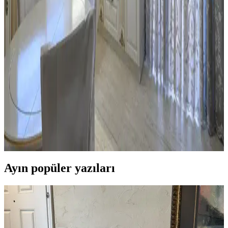
Mutfaktaki Boş Alanların İşlevsel Kullanımı İçin
Alternatif Mobilya ve Dekorasyon Önerileri
Mutfaktaki boş alanlar, mobilya seçimi ve dekorasyonla çalışma,
dinlenme veya sosyal alanlara dönüştürülebilir. Doğru
düzenlemelerle fonksiyonel ve estetik mekanlar yaratmak
mümkündür.
Mutfak Pencereleri İçin Estetik ve Fonksiyonel
Perde ile Jaluzi Seçenekleri
Mutfak pencereleri için perde ve jaluzi seçiminde mevcut pencere
durumu, kullanım alışkanlıkları ve dekorasyon tarzı önemlidir.
Roman storlar, bambu jaluziler ve dekoratif filmler estetik ve
fonksiyonel çözümler sunar.
Ayın popüler yazıları