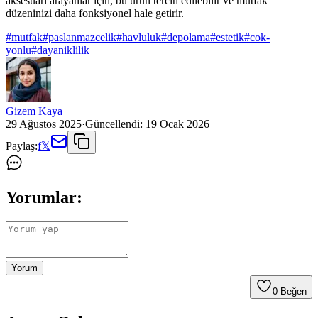
aksesuarı arayanlar için, bu ürün tercih edilebilir ve mutfak
düzeninizi daha fonksiyonel hale getirir.
#
mutfak
#
paslanmazcelik
#
havluluk
#
depolama
#
estetik
#
cok-
yonlu
#
dayaniklilik
Gizem Kaya
29 Ağustos 2025
·
Güncellendi:
19 Ocak 2026
Paylaş:
f
𝕏
Yorumlar:
Yorum
0
Beğen