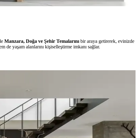
kle
Manzara, Doğa ve Şehir Temalarını
bir araya getirerek, evinizde
m de yaşam alanlarını kişiselleştirme imkanı sağlar.
nerek mekanın estetik bütünlüğü sağlanır.
alın keten ve karartma perdeler ışık kontrolünde avantaj sağlar.