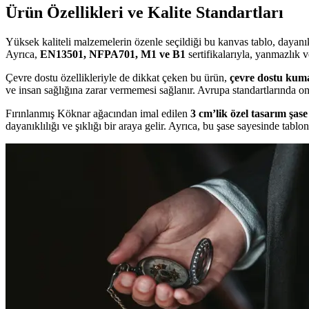
Ürün Özellikleri ve Kalite Standartları
Yüksek kaliteli malzemelerin özenle seçildiği bu kanvas tablo, dayanı
Ayrıca,
EN13501, NFPA701, M1 ve B1
sertifikalarıyla, yanmazlık v
Çevre dostu özellikleriyle de dikkat çeken bu ürün,
çevre dostu kuma
ve insan sağlığına zarar vermemesi sağlanır. Avrupa standartlarında on
Fırınlanmış Köknar ağacından imal edilen
3 cm’lik özel tasarım şase
dayanıklılığı ve şıklığı bir araya gelir. Ayrıca, bu şase sayesinde tabl