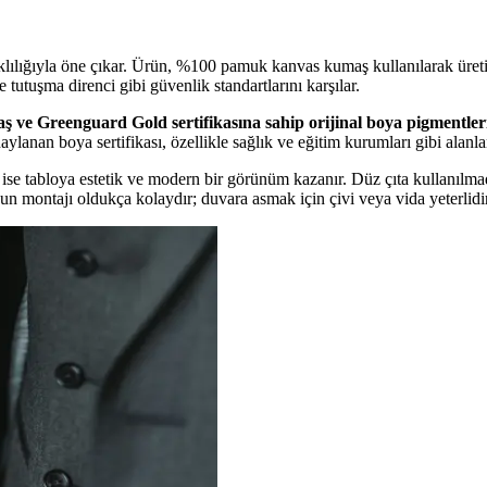
klılığıyla öne çıkar. Ürün, %100 pamuk kanvas kumaş kullanılarak üretil
e tutuşma direnci gibi güvenlik standartlarını karşılar.
ş ve Greenguard Gold sertifikasına sahip orijinal boya pigmentler
aylanan boya sertifikası, özellikle sağlık ve eğitim kurumları gibi alanl
ise tabloya estetik ve modern bir görünüm kazanır. Düz çıta kullanılmadı
onun montajı oldukça kolaydır; duvara asmak için çivi veya vida yeterlidir