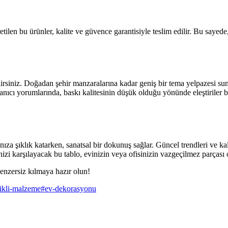
tilen bu ürünler, kalite ve güvence garantisiyle teslim edilir. Bu sayede
lirsiniz. Doğadan şehir manzaralarına kadar geniş bir tema yelpazesi suna
anıcı yorumlarında, baskı kalitesinin düşük olduğu yönünde eleştiriler bu
za şıklık katarken, sanatsal bir dokunuş sağlar. Güncel trendleri ve kal
nizi karşılayacak bu tablo, evinizin veya ofisinizin vazgeçilmez parçası 
benzersiz kılmaya hazır olun!
ikli-malzeme
#
ev-dekorasyonu