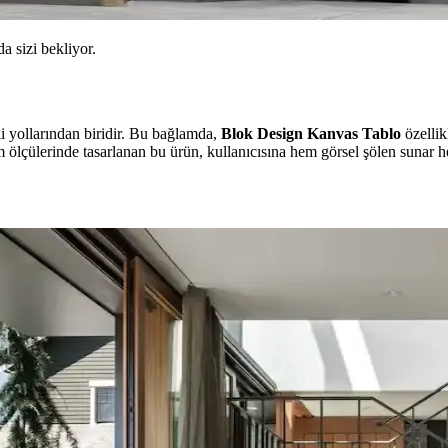
da sizi bekliyor.
li yollarından biridir. Bu bağlamda,
Blok Design Kanvas Tablo
özelli
ölçülerinde tasarlanan bu ürün, kullanıcısına hem görsel şölen sunar he
ekorasyonda Görsel Denge Sağlama Yöntemleri
 açabilir. Halı, perde, yastık ve mobilya yerleşimi ile renkler dengele
u ve Kahverenginin Mekâna Etkisi
 tonlar doğal sakinlik sunarken, turuncu ve kahverengi sıcaklık katar. K
Önemi ve Etkileri