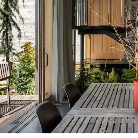
eşimi gibi faktörlerle uyumlu olmalıdır. Sıcak-soğuk kahverengi ve yeşil 
asyon İpuçları
e temizlik kolaylığı sunar. Minder ve özel tasarım halılarla konfor ve es
senlerle Dekorasyonda Denge Sağlama
ın estetiğini artırır. Kırmızı, kahverengi ve turuncu tonlarıyla uyuml
umu, Mobilya Yerleşimi ve Estetik İncelemesi
eşimi ve aksesuar dengesi gibi unsurların yaşam alanlarının estetik ve 
 ve Ürün Kalitesi Değerlendirmesi
etaylı işçiliğiyle öne çıkıyor. Ürünlerin boyutları beklentileri aşarken, fi
Mobilya Düzenlemeleriyle Estetik İyileştirme Yönteml
 uyumlu kullanımı mekânı daha davetkâr ve fonksiyonel kılar. Doğru se