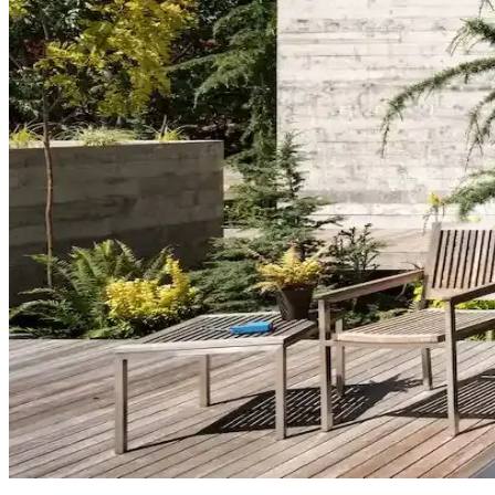
Yatak odası duvar renginin seçimi, ışık koşulları, zemin ve pencere yerl
koşullarında test edilmelidir.
Kahvaltı Köşeleri İçin Sandalye Seçenekleri ve Dekor
Kahvaltı köşelerinde ahşap ve sentetik deri sandalyeler, dayanıklılık v
Perde Rengine Uyumlu Nevresim Seçimi: Renk ve De
Perde ve nevresim uyumu, krem ve magnolia tonlarındaki odalarda mekan
Ev Dekorasyonunda Denge ve Fonksiyonellik: Renk Uy
Reddit tartışması üzerinden ev dekorasyonunda renk uyumu, mobilya yerl
Hermes Dekor Ürünleri İncelemesi: Ella'dan Alışveriş
Ella satıcısından alınan Hermes dekor ürünleri, yüksek deri kalitesi ve d
Veranda Dekorasyonunda Bitki Seçimi, Aydınlatma ve 
Veranda dekorasyonunda bitkiler, halılar, aydınlatma ve mobilyaların