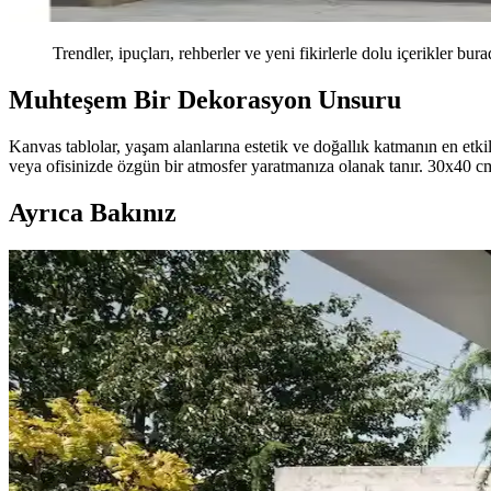
Trendler, ipuçları, rehberler ve yeni fikirlerle dolu içerikler bura
Muhteşem Bir Dekorasyon Unsuru
Kanvas tablolar, yaşam alanlarına estetik ve doğallık katmanın en etki
veya ofisinizde özgün bir atmosfer yaratmanıza olanak tanır. 30x40 cm 
Ayrıca Bakınız
Koltuk ve Aksesuar Sandalyelerde Renk Uyumu ve D
Koltuk ve aksesuar sandalyelerde renk uyumsuzluğu görsel rekabete yol
Duvar Rengiyle Uyumlu Perde Seçimi: Yeşil, Turunc
Duvar rengine uyumlu perde seçimi, mekânın atmosferini belirler. Yeşil
Yatak Odası Duvar Rengi Seçiminde Işık ve Tonların 