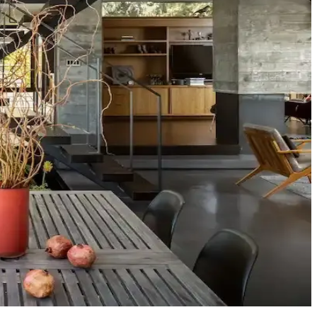
tonları farklı atmosferler yaratır. Renk örnekleri farklı ışık
tetik dengelenir, mekanın atmosferi güçlenir.
u renk ve desen önerileri sunulmaktadır.
fonksiyonelliğini nasıl etkilediği inceleniyor.
yat ve orijinallik tartışmaları da dikkat çekiyor.
eri
çimler verandanın atmosferini ve dış görünümünü güçlendirir.