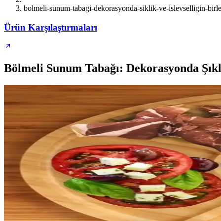
bolmeli-sunum-tabagi-dekorasyonda-siklik-ve-islevselligin-birl
Ürün Karşılaştırmaları
Bölmeli Sunum Tabağı: Dekorasyonda Şıklığ