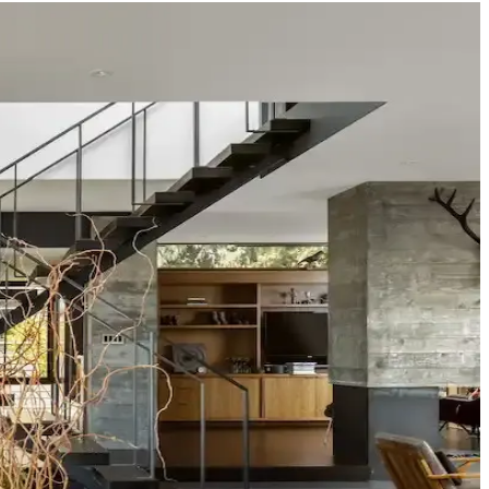
nerek mekanın estetik bütünlüğü sağlanır.
alın keten ve karartma perdeler ışık kontrolünde avantaj sağlar.
tonları farklı atmosferler yaratır. Renk örnekleri farklı ışık
tetik dengelenir, mekanın atmosferi güçlenir.
u renk ve desen önerileri sunulmaktadır.