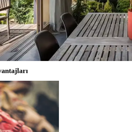
eşimi ve aksesuar dengesi gibi unsurların yaşam alanlarının estetik ve 
 ve Ürün Kalitesi Değerlendirmesi
etaylı işçiliğiyle öne çıkıyor. Ürünlerin boyutları beklentileri aşarken, fi
Mobilya Düzenlemeleriyle Estetik İyileştirme Yönteml
 uyumlu kullanımı mekânı daha davetkâr ve fonksiyonel kılar. Doğru se
antajları