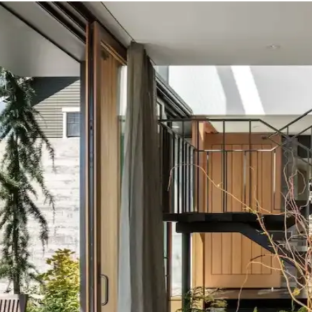
ekorasyonda Görsel Denge Sağlama Yöntemleri
 açabilir. Halı, perde, yastık ve mobilya yerleşimi ile renkler dengele
u ve Kahverenginin Mekâna Etkisi
 tonlar doğal sakinlik sunarken, turuncu ve kahverengi sıcaklık katar. K
Önemi ve Etkileri
eşimi gibi faktörlerle uyumlu olmalıdır. Sıcak-soğuk kahverengi ve yeşil 
asyon İpuçları
e temizlik kolaylığı sunar. Minder ve özel tasarım halılarla konfor ve es
senlerle Dekorasyonda Denge Sağlama
ın estetiğini artırır. Kırmızı, kahverengi ve turuncu tonlarıyla uyuml
umu, Mobilya Yerleşimi ve Estetik İncelemesi