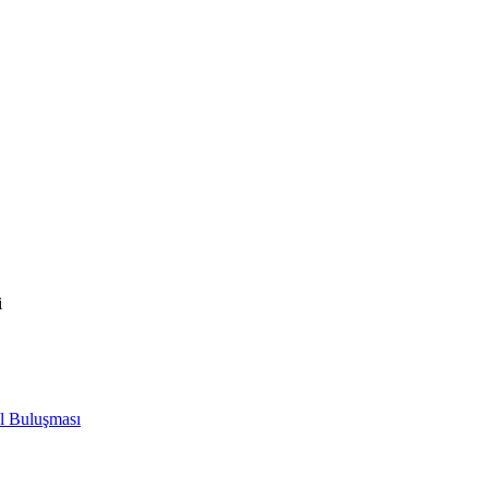
i
l Buluşması