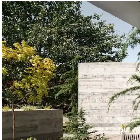
Koltuk ve Aksesuar Sandalyelerde Renk Uyumu ve D
Koltuk ve aksesuar sandalyelerde renk uyumsuzluğu görsel rekabete yol
Duvar Rengiyle Uyumlu Perde Seçimi: Yeşil, Turunc
Duvar rengine uyumlu perde seçimi, mekânın atmosferini belirler. Yeşil
Yatak Odası Duvar Rengi Seçiminde Işık ve Tonların 
Yatak odası duvar renginin seçimi, ışık koşulları, zemin ve pencere yerl
koşullarında test edilmelidir.
Kahvaltı Köşeleri İçin Sandalye Seçenekleri ve Dekor
Kahvaltı köşelerinde ahşap ve sentetik deri sandalyeler, dayanıklılık v
Perde Rengine Uyumlu Nevresim Seçimi: Renk ve De
Perde ve nevresim uyumu, krem ve magnolia tonlarındaki odalarda mekan
Ev Dekorasyonunda Denge ve Fonksiyonellik: Renk Uy