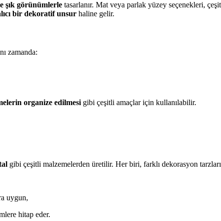
ve şık görünümlerle
tasarlanır. Mat veya parlak yüzey seçenekleri, çeşi
lıcı bir dekoratif unsur
haline gelir.
ynı zamanda:
melerin organize edilmesi
gibi çeşitli amaçlar için kullanılabilir.
tal
gibi çeşitli malzemelerden üretilir. Her biri, farklı dekorasyon tarzla
ara uygun,
mlere hitap eder.