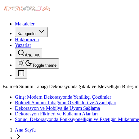
Makaleler
Kategoriler
Hakkımızda
Yazarlar
Ara...
⌘
K
Toggle theme
Bölmeli Sunum Tabağı Dekorasyonda Şıklık ve İşlevselliğin Birleşim
Giriş: Modern Dekorasyonda Yenilikçi Çözümler
Bölmeli Sunum Tabağının Özellikleri ve Avantajları
Dekorasyon ve Mobilya ile Uyum Sağlama
Dekorasyon Fikirleri ve Kullanım Alanları
Sonuç: Dekorasyonda Fonksiyonelliğin ve Estetiğin Mükemme
Ana Sayfa