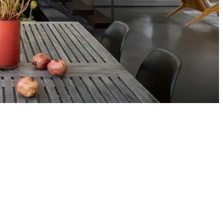
fonksiyonelliğini nasıl etkilediği inceleniyor.
yat ve orijinallik tartışmaları da dikkat çekiyor.
eri
çimler verandanın atmosferini ve dış görünümünü güçlendirir.