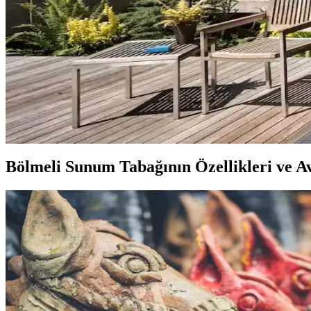
Reddit tartışması üzerinden ev dekorasyonunda renk uyumu, mobilya yerl
Hermes Dekor Ürünleri İncelemesi: Ella'dan Alışveriş
Ella satıcısından alınan Hermes dekor ürünleri, yüksek deri kalitesi ve d
Veranda Dekorasyonunda Bitki Seçimi, Aydınlatma ve 
Veranda dekorasyonunda bitkiler, halılar, aydınlatma ve mobilyaların
Bölmeli Sunum Tabağının Özellikleri ve Av