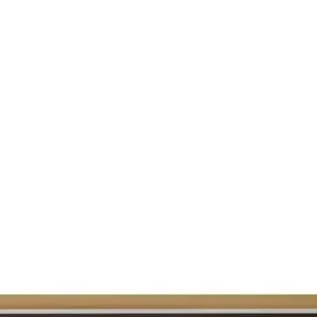
k Dekorasyonu Rehberi
tasarımlarla şık bir görünüm sunar. Dayanıklı malzeme ve doğru seçimle
ım, Kullanım ve Montaj Detayları