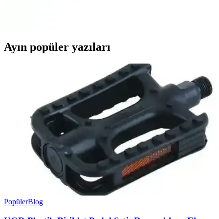
Mobest ankastre fırın dolabı, yüksek kaliteli MDF malzeme, şık tasarım
Ayın popüler yazıları
Popüler
Blog