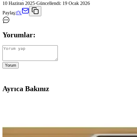
10 Haziran 2025
·
Güncellendi:
19 Ocak 2026
Paylaş:
f
𝕏
Yorumlar:
Yorum
Ayrıca Bakınız
Ankastre Dolaplar ile Modern ve Fonksiyonel Mutfa
Ankastre dolaplar, mutfakta alan tasarrufu ve estetik sağlar, modern 
Kenz Life Ankastre Modülü Kabini İncelemesi: Tasar