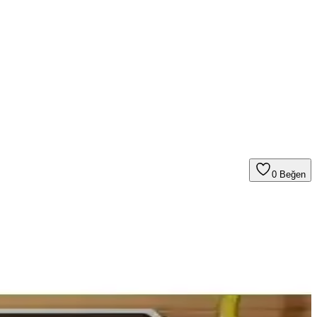
0
Beğen
rle uzun ömürlü mutfaklar oluşturun.