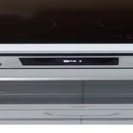
ra estetik katarken, montaj ve dayanıklılık konularında dikkat edilmesi g
iğin Birleşimi
utfaklara şıklık katarken, kolay montaj ve uyum özellikleriyle kullanı
ayanıklı Mutfak Çözümü
zemeleriyle mutfaklarda estetik ve kullanışlılık sunar, kolay montaj ve 
ın Dolabı Özellikleri ve Kullanım Avantajları
alzemeleriyle mutfaklara estetik ve fonksiyonellik katıyor. 2 yıl garanti 
 Dayanıklı Mutfak Çözümü
nksiyonellik katan dayanıklı ve estetik tasarımıyla öne çıkan bir çözü
 - İşlevsel ve Şık Tasarım
alam malzemesiyle mutfaklarda şıklık ve işlevsellik sunar. Kolay montaj
 Mutfak Çözümü 80 cm genişlikte