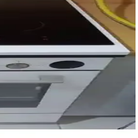
ereken noktaları içerir.
cı memnuniyetini artırıyor.
uzun ömür sağlar.
ile güvenle kullanabilirsiniz.
mdür. Uyumlu ve uzun ömürlü kullanımıyla tercih edilir.
 ve standart ankastre ürünlerle uyumludur.