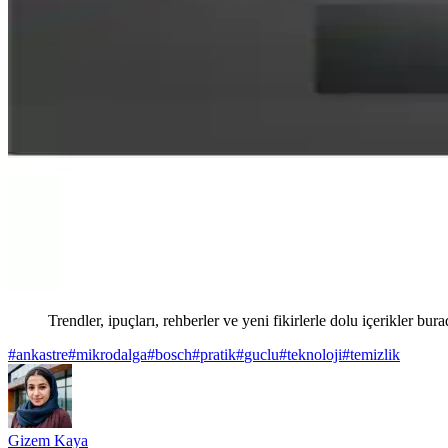
Trendler, ipuçları, rehberler ve yeni fikirlerle dolu içerikler bura
#
ankastre
#
mikrodalga
#
bosch
#
pratik
#
guclu
#
teknoloji
#
temizlik
Gizem Kaya