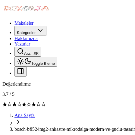
Makaleler
Kategoriler
Hakkımızda
Yazarlar
Ara...
⌘
K
Toggle theme
Değerlendirme
3.7
/
5
Ana Sayfa
bosch-bfl524mg2-ankastre-mikrodalga-modern-ve-guclu-tasari