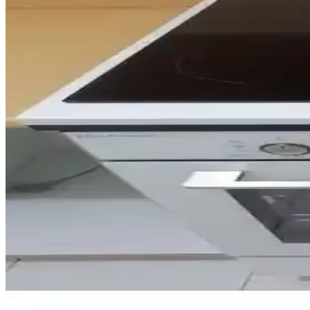
Kenz Life ankastre kabini, şık tasarımı ve fonksiyonelliği ile mutfakla
Mobben Ankastre Dolabı: Modern Tasarım ve İşlevsell
Mobben ankastre dolabı, modern tasarımı ve dayanıklı malzemeleriyle m
İslamoğlu Ankastre Ocak Altı Tezgah: Modern ve D
İslamoğlu ankastre ocak altı tezgahı, modern tasarımı ve dayanıklı mal
Genel Markalar Üstü Kapalı Altı Kapaklı Ankastre Fır
Bu ankastre fırın dolabı, modern tasarımı, kolay montajı ve dayanıklı m
Massan Ankastre Modül Ürgüp Antrasit: Modern ve
Massan Ankastre Modül Ürgüp Antrasit, modern mutfaklara şıklık ve fo
Dekomonte Ayaklı Siyah Kulplu Ankastre Modül Dolap
Dekomonte ayaklı ankastre dolap, siyah kulplu ayarlı tasarımı ve sunt
Mobest Ankastre Fırın Dolabı: Modern ve Dayanıklı