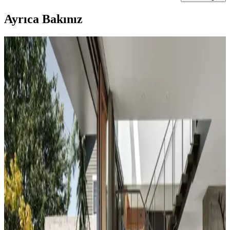
Ayrıca Bakınız
Koltuk ve Aksesuar Sandalyelerde Renk Uyumu ve
Dekorasyonda Görsel Denge Sağlama Yöntemleri
Koltuk ve aksesuar sandalyelerde renk uyumsuzluğu görsel rekabete
yol açabilir. Halı, perde, yastık ve mobilya yerleşimi ile renkler
dengelenerek mekanın estetik bütünlüğü sağlanır.
Duvar Rengiyle Uyumlu Perde Seçimi: Yeşil,
Turuncu ve Kahverenginin Mekâna Etkisi
Duvar rengine uyumlu perde seçimi, mekânın atmosferini belirler.
Yeşil tonlar doğal sakinlik sunarken, turuncu ve kahverengi sıcaklık
katar. Kalın keten ve karartma perdeler ışık kontrolünde avantaj
sağlar.
Yatak Odası Duvar Rengi Seçiminde Işık ve
Tonların Önemi ve Etkileri