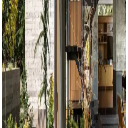
Yatak odası duvar renginin seçimi, ışık koşulları, zemin ve pencere
yerleşimi gibi faktörlerle uyumlu olmalıdır. Sıcak-soğuk kahverengi
ve yeşil tonları farklı atmosferler yaratır. Renk örnekleri farklı ışık
koşullarında test edilmelidir.
Kahvaltı Köşeleri İçin Sandalye Seçenekleri ve
Dekorasyon İpuçları
Kahvaltı köşelerinde ahşap ve sentetik deri sandalyeler, dayanıklılık
ve temizlik kolaylığı sunar. Minder ve özel tasarım halılarla konfor
ve estetik dengelenir, mekanın atmosferi güçlenir.
Perde Rengine Uyumlu Nevresim Seçimi: Renk ve
Desenlerle Dekorasyonda Denge Sağlama
Perde ve nevresim uyumu, krem ve magnolia tonlarındaki odalarda
mekanın estetiğini artırır. Kırmızı, kahverengi ve turuncu tonlarıyla
uyumlu renk ve desen önerileri sunulmaktadır.
Ev Dekorasyonunda Denge ve Fonksiyonellik: Renk
Uyumu, Mobilya Yerleşimi ve Estetik İncelemesi
Reddit tartışması üzerinden ev dekorasyonunda renk uyumu,
mobilya yerleşimi ve aksesuar dengesi gibi unsurların yaşam