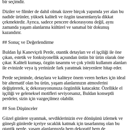
bir seçimdir.
Diziler ve filmler de dahil olmak üzere birçok yapımda yer alan bu
nadide ürünler, yüksek kaliteli ve özgün tasarımlarıyla dikkat
çekmektedir. Ayrıca, sadece pencere dekorasyonu değil, aynı
zamanda yaşam alanlarına kültürel ve sanatsal bir dokunuş
kazandırır.
## Sonuç ve Değerlendirme
Buldan İşi Kaneviçeli Perde, otantik detayları ve el işçiliği ile öne
çıkan, estetik ve fonksiyonellik açısından üstün bir ürün olarak öne
çıkar. Kaliteli kumaşı, özgün tasarımı ve çok yönlü kullanım alanları
ile evinizde veya iş yerinizde fark yaratmak isteyenlere hitap eder.
Perde seçiminde, detaylara ve kaliteye önem veren herkes için ideal
bir alternatif olan bu ürün, yaşam alanlarınızın atmosferini
değiştirerek, iç dekorasyonunuza özgünlük katacaktır. Özellikle el
işçiliği ve geleneksel motifleri seviyorsanız, Buldan konseptli
perdeler, sizin için vazgeçilmez olabilir.
## Son Düşünceler
Güzel günlere uyanmak, sevdiklerinizin eve dönüşünü izlemek ve
güneşli günlerde içeriye sıcaklık katmak için tasarlanmış olan bu
otantik perde, yaşam alanlarınızda hem dekoratif hem de