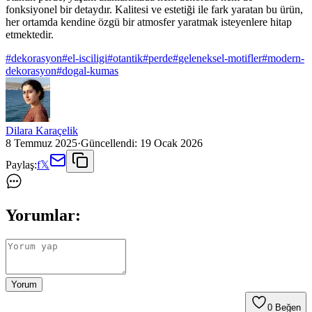
fonksiyonel bir detaydır. Kalitesi ve estetiği ile fark yaratan bu ürün,
her ortamda kendine özgü bir atmosfer yaratmak isteyenlere hitap
etmektedir.
#
dekorasyon
#
el-isciligi
#
otantik
#
perde
#
geleneksel-motifler
#
modern-
dekorasyon
#
dogal-kumas
Dilara Karaçelik
8 Temmuz 2025
·
Güncellendi:
19 Ocak 2026
Paylaş:
f
𝕏
Yorumlar:
Yorum
0
Beğen