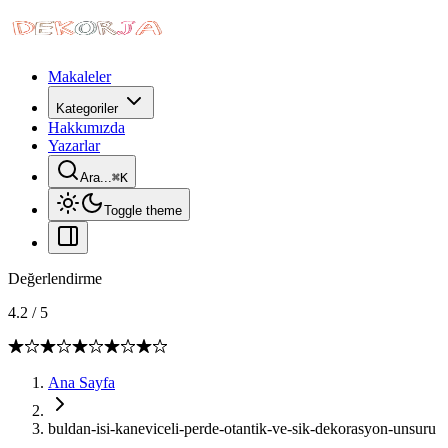
Makaleler
Kategoriler
Hakkımızda
Yazarlar
Ara...
⌘
K
Toggle theme
Değerlendirme
4.2
/
5
Ana Sayfa
buldan-isi-kaneviceli-perde-otantik-ve-sik-dekorasyon-unsuru