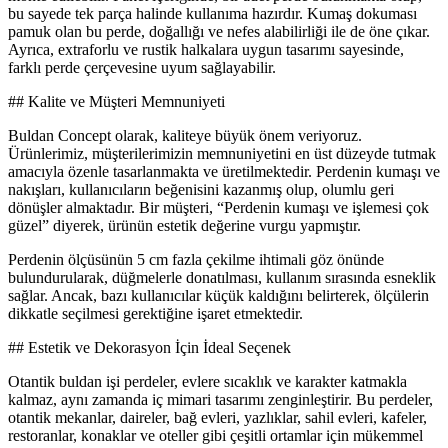
bu sayede tek parça halinde kullanıma hazırdır. Kumaş dokuması
pamuk olan bu perde, doğallığı ve nefes alabilirliği ile de öne çıkar.
Ayrıca, extraforlu ve rustik halkalara uygun tasarımı sayesinde,
farklı perde çerçevesine uyum sağlayabilir.
## Kalite ve Müşteri Memnuniyeti
Buldan Concept olarak, kaliteye büyük önem veriyoruz.
Ürünlerimiz, müşterilerimizin memnuniyetini en üst düzeyde tutmak
amacıyla özenle tasarlanmakta ve üretilmektedir. Perdenin kumaşı ve
nakışları, kullanıcıların beğenisini kazanmış olup, olumlu geri
dönüşler almaktadır. Bir müşteri, “Perdenin kumaşı ve işlemesi çok
güzel” diyerek, ürünün estetik değerine vurgu yapmıştır.
Perdenin ölçüsünün 5 cm fazla çekilme ihtimali göz önünde
bulundurularak, düğmelerle donatılması, kullanım sırasında esneklik
sağlar. Ancak, bazı kullanıcılar küçük kaldığını belirterek, ölçülerin
dikkatle seçilmesi gerektiğine işaret etmektedir.
## Estetik ve Dekorasyon İçin İdeal Seçenek
Otantik buldan işi perdeler, evlere sıcaklık ve karakter katmakla
kalmaz, aynı zamanda iç mimari tasarımı zenginleştirir. Bu perdeler,
otantik mekanlar, daireler, bağ evleri, yazlıklar, sahil evleri, kafeler,
restoranlar, konaklar ve oteller gibi çeşitli ortamlar için mükemmel