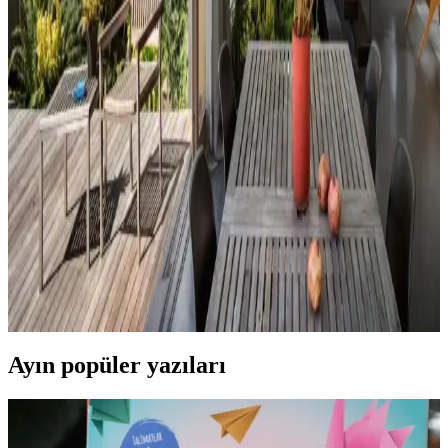
alanlarının estetik ve fonksiyonelliğini nasıl etkilediği inceleniyor.
Hermes Dekor Ürünleri İncelemesi: Ella'dan
Alışveriş ve Ürün Kalitesi Değerlendirmesi
Ella satıcısından alınan Hermes dekor ürünleri, yüksek deri kalitesi
ve detaylı işçiliğiyle öne çıkıyor. Ürünlerin boyutları beklentileri
aşarken, fiyat ve orijinallik tartışmaları da dikkat çekiyor.
Veranda Dekorasyonunda Bitki Seçimi, Aydınlatma
ve Mobilya Düzenlemeleriyle Estetik İyileştirme
Yöntemleri
Veranda dekorasyonunda bitkiler, halılar, aydınlatma ve mobilyaların
uyumlu kullanımı mekânı daha davetkâr ve fonksiyonel kılar. Doğru
seçimler verandanın atmosferini ve dış görünümünü güçlendirir.
Ayın popüler yazıları