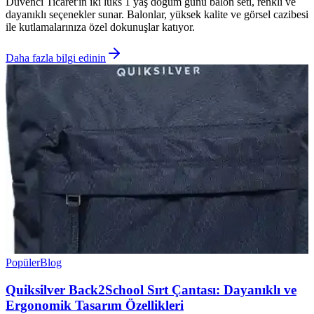
Düvenci Ticaret'in iki lüks 1 yaş doğum günü balon seti, renkli ve
dayanıklı seçenekler sunar. Balonlar, yüksek kalite ve görsel cazibesi
ile kutlamalarınıza özel dokunuşlar katıyor.
Daha fazla bilgi edinin
Popüler
Blog
Quiksilver Back2School Sırt Çantası: Dayanıklı ve
Ergonomik Tasarım Özellikleri