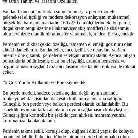
## Ürün Tanımı ve Tasarım Özellikleri
Buldan Concept tarafından sunulan bu eşsiz perde modeli,
geleneksel el işçiliği ve modern dekorasyon anlayışını mükemmel
bir şekilde harmanlamaktadır. 160x220 cm ölçülerindeki bu perde,
doğal krem rengi üzerine lilakanaviçenakış motifleri ile süslenmiş
olup, evinizde otantik bir atmosfer yaratmak için ideal bir seçenektir.
Perdenin en dikkat çekici özelliği, tamamen el emeği göz nuru olan
alttaki dantellerdir. Bu danteller, ince işçilik ve detaylara verilen
önemle öne çıkarak, perdelerin estetiğini artırmaktadır. Ayrıca, ahşap
boncuklarla bütünleşmiş olan bu el işçiliği, ürünün benzersiz ve
özgün olmasını sağlar. Göz alıcı tasarımı ve kaliteli dokusu ile dikkat
çeker.
## Çok Yönlü Kullanım ve Fonksiyonellik
Bu perde modeli, sadece estetik açıdan değil, aynı zamanda
fonksiyonellik açısından da çeşitli kullanım alanlarına sahiptir.
Güneşlik, fon perde veya balkon perdesi olarak kullanılabilir. Bu
esneklik, evinizin farklı alanlarına uyum sağlamasını kolaylaştırır.
Güneş ışığını kontrollü bir şekilde içeri alırken, mahremiyetinizi
korumanıza da olanak tanır.
Perdenin takma şekli, kornişli olup, düğmeli dikili yapısı ile kolayca
monte edilebilir. Paket içeriğinde, bir adet perde bulunmakta olup,