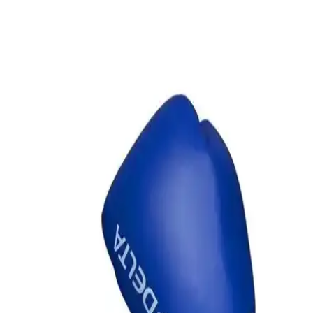
Eldiveni: Dayanıklı ve Estetik Spor Ekipmanı
Delta Punch Dura-Strong pembe-beyaz boks eldiveni, yüksek
koruma ve estetik tasarımıyla sporculara konfor ve şıklık sunar,
dayanıklılığıyla öne çıkar.
Excalibur Polystar 100 x 35 Boks Kum Torbası
Güçlü ve Dayanıklı Spor Ekipmanı
Excalibur Polystar 100 x 35 boks kum torbası, yüksek kaliteli
malzemeleri ve dayanıklılığıyla öne çıkar. Profesyonel ve amatör
sporcular için ideal olan bu ürün, şok emici yapısıyla güvenli
antrenman sağlar.
Boks Eldivenleri Karşılaştırması: Leon Blade ve
Delta Beat Up'un Özellikleri ve Kullanım Alanları
Bu makalede, Leon Blade ve Delta Beat Up boks eldivenlerinin
özellikleri, kullanım alanları ve kullanıcı yorumları detaylı şekilde
incelenerek en uygun seçeneğin belirlenmesine yardımcı olunuyor.
Boks Kum Torbası Seçimi: Crayz ve Excalibur
Modellerinin Karşılaştırması