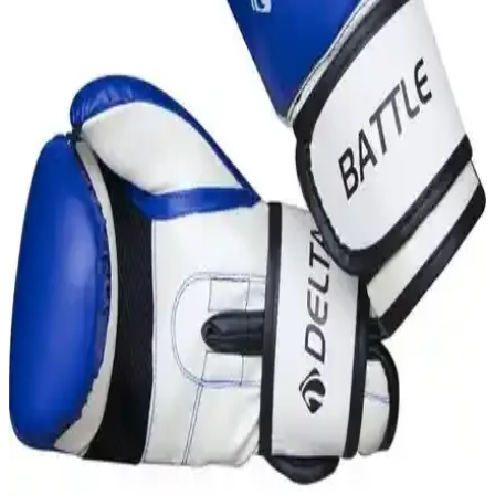
kullanıcı yorumları ve karşılaştırması detaylı şekilde incelenerek,
ihtiyaçlara en uygun seçeneği belirlemenize yardımcı olunuyor.
Delta Maxima Deluxe ve Ejderha Siyah Mamba
Boks Eldivenleri Karşılaştırması
Bu makalede, Delta Maxima Deluxe PU Dura-Strong ve Ejderha
Siyah Mamba eldivenlerinin özellikleri, kullanıcı yorumları ve
karşılaştırmaları detaylı şekilde inceleniyor.
Spor Byfit 120x35 Cm Siyah Boks Kum Torbası
Güncel Özellikleri ve Kullanım Avantajları
Bu dayanıklı ve kullanışlı boks kum torbası, yüksek kaliteli
malzemeleri ve ergonomik tasarımıyla sporculara ideal antrenman
imkanı sunar. Uzun ömürlü kullanım sağlar.
Dragon Attack 6 ve Dragon Yakuza Siyah Boks
Eldivenleri Karşılaştırması ve Özellikleri
İki popüler boks eldiveni seti Dragon Attack 6 ve Dragon Yakuza
Siyah detaylı şekilde karşılaştırıldı. Kullanıcı yorumları, malzeme,
kullanım alanları ve performans özellikleriyle hangisi daha uygun