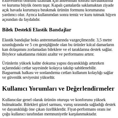
Eldivenlerin ömrünü uzatmak için antrenman sonrası havalandırma
ve kuruma büyük önem taşır. Kapalı çantalarda saklamaktan ziyade
açık havada kurumaya bırakmak ürünün formunu korumasına
yardımcı olur. Ayrıca kullanımdan sonra temiz ve kuru tutmak hijyen
açısından da faydalıdır.
Bilek Destekli Elastik Bandajlar
Elastik bandajlar boks antrenmanlarında vazgeçilmezdir. 3,5 metre
uzunluğunda ve 5 cm genişliğinde olan bu ürünler kılcal damarların
kan dolaşımını zorlamadan bileklere ve el taraklarına destek sağlar.
Böylece sakatlanma riskini azaltır ve performansı artırır.
Ürünlerin yüksek kalite dokuma yapısı dayanıklılığı artırırken
uçlarındaki cırtlar sayesinde kolayca takılıp sabitlenebilir.
Başparmak halkası ve sonlandırma cırtları kullanım kolaylığı sağlar
ve güvenlik seviyesini yükseltir.
Kullanıcı Yorumları ve Değerlendirmeler
Kullanıcılar genel olarak ürünün oturuşu ve konforunu yüksek
bulmaktadır. Bilekleri güzel sarması, vuruş sırasında sağladığı destek
ve dayanıklılığı öne çıkan özelliklerdir. Fiyat-performans oranı ise
çoğu kullanıcı tarafından memnuniyetle karşılanmaktadır.