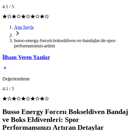
4.1
/
5
Ana Sayfa
busso-energy-forceii-bokseldiven-ve-bandajlar-ile-spor-
performansinizi-artirin
İlham Veren Yazılar
Değerlendirme
4.1
/
5
Busso Energy Forceıı Bokseldiven Bandaj
ve Boks Eldivenleri: Spor
Performansınızı Artıran Detaylar