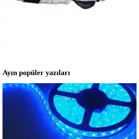
Siyah detaylı şekilde karşılaştırıldı. Kullanıcı yorumları, malzeme,
kullanım alanları ve performans özellikleriyle hangisi daha uygun
kararınızı kolaylaştırıyor.
Delta Battle ve Delta Blow Dura-Strong Boks
Eldivenlerinin Karşılaştırması ve Özellikleri
İki popüler boks eldiveni olan Delta Battle ve Delta Blow Dura-
Strong'un özellikleri, kullanıcı yorumları ve karşılaştırmasıyla en
uygun seçimi yapın.
Ayın popüler yazıları