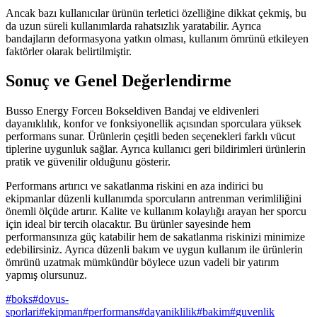
Ancak bazı kullanıcılar ürünün terletici özelliğine dikkat çekmiş, bu
da uzun süreli kullanımlarda rahatsızlık yaratabilir. Ayrıca
bandajların deformasyona yatkın olması, kullanım ömrünü etkileyen
faktörler olarak belirtilmiştir.
Sonuç ve Genel Değerlendirme
Busso Energy Forceıı Bokseldiven Bandaj ve eldivenleri
dayanıklılık, konfor ve fonksiyonellik açısından sporculara yüksek
performans sunar. Ürünlerin çeşitli beden seçenekleri farklı vücut
tiplerine uygunluk sağlar. Ayrıca kullanıcı geri bildirimleri ürünlerin
pratik ve güvenilir olduğunu gösterir.
Performans artırıcı ve sakatlanma riskini en aza indirici bu
ekipmanlar düzenli kullanımda sporcuların antrenman verimliliğini
önemli ölçüde artırır. Kalite ve kullanım kolaylığı arayan her sporcu
için ideal bir tercih olacaktır. Bu ürünler sayesinde hem
performansınıza güç katabilir hem de sakatlanma riskinizi minimize
edebilirsiniz. Ayrıca düzenli bakım ve uygun kullanım ile ürünlerin
ömrünü uzatmak mümkündür böylece uzun vadeli bir yatırım
yapmış olursunuz.
#
boks
#
dovus-
sporlari
#
ekipman
#
performans
#
dayaniklilik
#
bakim
#
guvenlik