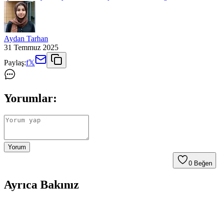
Aydan Tarhan
31 Temmuz 2025
Paylaş:
f
𝕏
Yorumlar:
Yorum
0
Beğen
Ayrıca Bakınız
Delta Punch Dura-Strong Pembe-Beyaz Boks