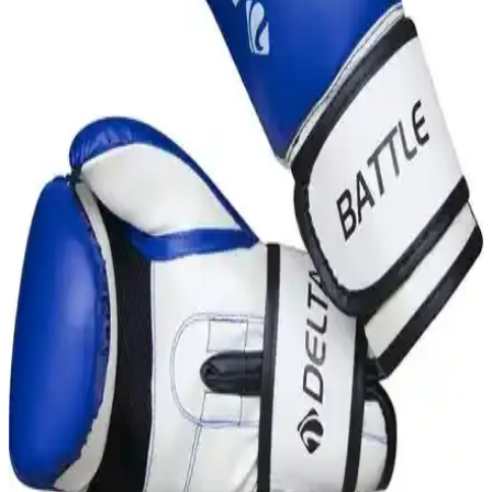
Bu makalede, Crayz ve Excalibur boks kum torbalarının özellikleri,
kullanıcı yorumları ve karşılaştırması detaylı şekilde incelenerek,
ihtiyaçlara en uygun seçeneği belirlemenize yardımcı olunuyor.
Delta Maxima Deluxe ve Ejderha Siyah Mamba
Boks Eldivenleri Karşılaştırması
Bu makalede, Delta Maxima Deluxe PU Dura-Strong ve Ejderha
Siyah Mamba eldivenlerinin özellikleri, kullanıcı yorumları ve
karşılaştırmaları detaylı şekilde inceleniyor.
Spor Byfit 120x35 Cm Siyah Boks Kum Torbası
Güncel Özellikleri ve Kullanım Avantajları
Bu dayanıklı ve kullanışlı boks kum torbası, yüksek kaliteli
malzemeleri ve ergonomik tasarımıyla sporculara ideal antrenman
imkanı sunar. Uzun ömürlü kullanım sağlar.
Dragon Attack 6 ve Dragon Yakuza Siyah Boks
Eldivenleri Karşılaştırması ve Özellikleri
İki popüler boks eldiveni seti Dragon Attack 6 ve Dragon Yakuza