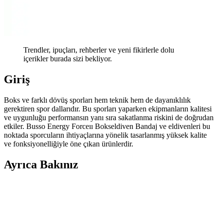
Trendler, ipuçları, rehberler ve yeni fikirlerle dolu
içerikler burada sizi bekliyor.
Giriş
Boks ve farklı dövüş sporları hem teknik hem de dayanıklılık
gerektiren spor dallarıdır. Bu sporları yaparken ekipmanların kalitesi
ve uygunluğu performansın yanı sıra sakatlanma riskini de doğrudan
etkiler. Busso Energy Forceıı Bokseldiven Bandaj ve eldivenleri bu
noktada sporcuların ihtiyaçlarına yönelik tasarlanmış yüksek kalite
ve fonksiyonelliğiyle öne çıkan ürünlerdir.
Ayrıca Bakınız
Delta Punch Dura-Strong Pembe-Beyaz Boks
Eldiveni: Dayanıklı ve Estetik Spor Ekipmanı