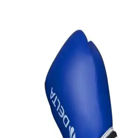
Delta Punch Dura-Strong pembe-beyaz boks eldiveni, yüksek
koruma ve estetik tasarımıyla sporculara konfor ve şıklık sunar,
dayanıklılığıyla öne çıkar.
Excalibur Polystar 100 x 35 Boks Kum Torbası
Güçlü ve Dayanıklı Spor Ekipmanı
Excalibur Polystar 100 x 35 boks kum torbası, yüksek kaliteli
malzemeleri ve dayanıklılığıyla öne çıkar. Profesyonel ve amatör
sporcular için ideal olan bu ürün, şok emici yapısıyla güvenli
antrenman sağlar.
Boks Eldivenleri Karşılaştırması: Leon Blade ve
Delta Beat Up'un Özellikleri ve Kullanım Alanları
Bu makalede, Leon Blade ve Delta Beat Up boks eldivenlerinin
özellikleri, kullanım alanları ve kullanıcı yorumları detaylı şekilde
incelenerek en uygun seçeneğin belirlenmesine yardımcı olunuyor.
Boks Kum Torbası Seçimi: Crayz ve Excalibur
Modellerinin Karşılaştırması
Bu makalede, Crayz ve Excalibur boks kum torbalarının özellikleri,