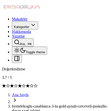
Makaleler
Kategoriler
Hakkımızda
Yazarlar
Ara...
⌘
K
Toggle theme
Değerlendirme
3.7
/
5
Ana Sayfa
bymelekoglu-casablanca-3-lu-gold-aynali-cerceveli-puskullu-
duvar-saati-takimi