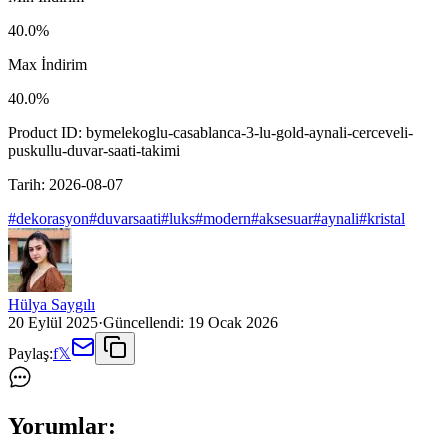
40.0
%
Max İndirim
40.0
%
Product ID:
bymelekoglu-casablanca-3-lu-gold-aynali-cerceveli-
puskullu-duvar-saati-takimi
Tarih:
2026-08-07
#
dekorasyon
#
duvarsaati
#
luks
#
modern
#
aksesuar
#
aynali
#
kristal
Hülya Saygılı
20 Eylül 2025
·
Güncellendi:
19 Ocak 2026
Paylaş:
f
𝕏
Yorumlar: