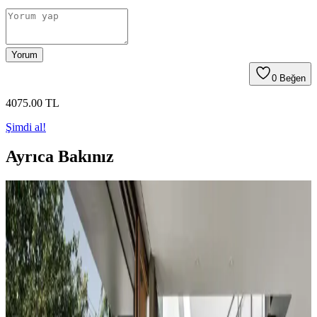
Yorum
0
Beğen
4075
.00
TL
Şimdi al!
Ayrıca Bakınız
Koltuk ve Aksesuar Sandalyelerde Renk Uyumu ve
Dekorasyonda Görsel Denge Sağlama Yöntemleri
Koltuk ve aksesuar sandalyelerde renk uyumsuzluğu görsel rekabete
yol açabilir. Halı, perde, yastık ve mobilya yerleşimi ile renkler
dengelenerek mekanın estetik bütünlüğü sağlanır.
Duvar Rengiyle Uyumlu Perde Seçimi: Yeşil,
Turuncu ve Kahverenginin Mekâna Etkisi