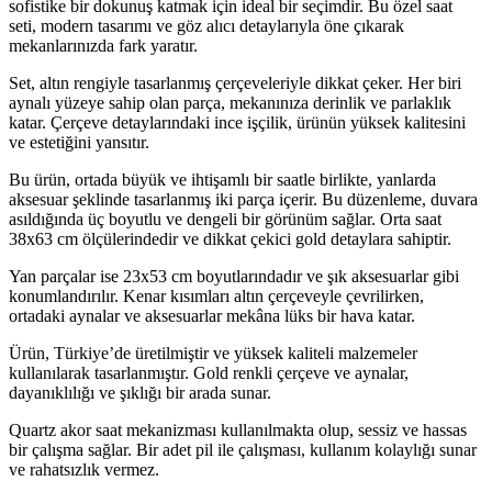
sofistike bir dokunuş katmak için ideal bir seçimdir. Bu özel saat
seti, modern tasarımı ve göz alıcı detaylarıyla öne çıkarak
mekanlarınızda fark yaratır.
Set, altın rengiyle tasarlanmış çerçeveleriyle dikkat çeker. Her biri
aynalı yüzeye sahip olan parça, mekanınıza derinlik ve parlaklık
katar. Çerçeve detaylarındaki ince işçilik, ürünün yüksek kalitesini
ve estetiğini yansıtır.
Bu ürün, ortada büyük ve ihtişamlı bir saatle birlikte, yanlarda
aksesuar şeklinde tasarlanmış iki parça içerir. Bu düzenleme, duvara
asıldığında üç boyutlu ve dengeli bir görünüm sağlar. Orta saat
38x63 cm ölçülerindedir ve dikkat çekici gold detaylara sahiptir.
Yan parçalar ise 23x53 cm boyutlarındadır ve şık aksesuarlar gibi
konumlandırılır. Kenar kısımları altın çerçeveyle çevrilirken,
ortadaki aynalar ve aksesuarlar mekâna lüks bir hava katar.
Ürün, Türkiye’de üretilmiştir ve yüksek kaliteli malzemeler
kullanılarak tasarlanmıştır. Gold renkli çerçeve ve aynalar,
dayanıklılığı ve şıklığı bir arada sunar.
Quartz akor saat mekanizması kullanılmakta olup, sessiz ve hassas
bir çalışma sağlar. Bir adet pil ile çalışması, kullanım kolaylığı sunar
ve rahatsızlık vermez.