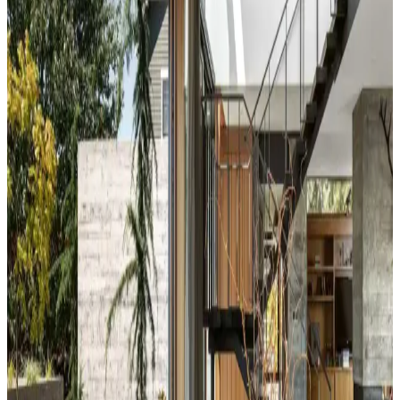
Duvar rengine uyumlu perde seçimi, mekânın atmosferini belirler.
Yeşil tonlar doğal sakinlik sunarken, turuncu ve kahverengi sıcaklık
katar. Kalın keten ve karartma perdeler ışık kontrolünde avantaj
sağlar.
Yatak Odası Duvar Rengi Seçiminde Işık ve
Tonların Önemi ve Etkileri
Yatak odası duvar renginin seçimi, ışık koşulları, zemin ve pencere
yerleşimi gibi faktörlerle uyumlu olmalıdır. Sıcak-soğuk kahverengi
ve yeşil tonları farklı atmosferler yaratır. Renk örnekleri farklı ışık
koşullarında test edilmelidir.
Kahvaltı Köşeleri İçin Sandalye Seçenekleri ve
Dekorasyon İpuçları
Kahvaltı köşelerinde ahşap ve sentetik deri sandalyeler, dayanıklılık
ve temizlik kolaylığı sunar. Minder ve özel tasarım halılarla konfor
ve estetik dengelenir, mekanın atmosferi güçlenir.
Perde Rengine Uyumlu Nevresim Seçimi: Renk ve
Desenlerle Dekorasyonda Denge Sağlama