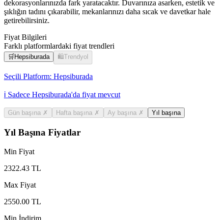
dekorasyonlarınızda fark yaratacaktır. Duvarınıza asarken, estetik ve
şıklığın tadını çıkarabilir, mekanlarınızı daha sıcak ve davetkar hale
getirebilirsiniz.
Fiyat Bilgileri
Farklı platformlardaki fiyat trendleri
🛒
Hepsiburada
🛍️
Trendyol
Seçili Platform:
Hepsiburada
ℹ️ Sadece Hepsiburada'da fiyat mevcut
Gün başına
✗
Hafta başına
✗
Ay başına
✗
Yıl başına
Yıl Başına Fiyatlar
Min Fiyat
2322.43
TL
Max Fiyat
2550.00
TL
Min İndirim