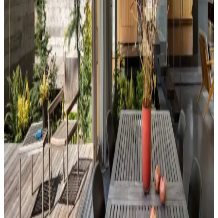
Perde ve nevresim uyumu, krem ve magnolia tonlarındaki odalarda
mekanın estetiğini artırır. Kırmızı, kahverengi ve turuncu tonlarıyla
uyumlu renk ve desen önerileri sunulmaktadır.
Ev Dekorasyonunda Denge ve Fonksiyonellik: Renk
Uyumu, Mobilya Yerleşimi ve Estetik İncelemesi
Reddit tartışması üzerinden ev dekorasyonunda renk uyumu,
mobilya yerleşimi ve aksesuar dengesi gibi unsurların yaşam
alanlarının estetik ve fonksiyonelliğini nasıl etkilediği inceleniyor.
Hermes Dekor Ürünleri İncelemesi: Ella'dan
Alışveriş ve Ürün Kalitesi Değerlendirmesi
Ella satıcısından alınan Hermes dekor ürünleri, yüksek deri kalitesi
ve detaylı işçiliğiyle öne çıkıyor. Ürünlerin boyutları beklentileri
aşarken, fiyat ve orijinallik tartışmaları da dikkat çekiyor.
Veranda Dekorasyonunda Bitki Seçimi, Aydınlatma
ve Mobilya Düzenlemeleriyle Estetik İyileştirme
Yöntemleri