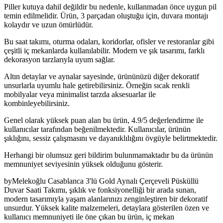
Piller kutuya dahil değildir bu nedenle, kullanmadan önce uygun pil
temin edilmelidir. Ürün, 3 parçadan oluştuğu için, duvara montajı
kolaydır ve uzun ömürlüdür.
Bu saat takımı, oturma odaları, koridorlar, ofisler ve restoranlar gibi
çeşitli iç mekanlarda kullanılabilir. Modern ve şık tasarımı, farklı
dekorasyon tarzlarıyla uyum sağlar.
Altın detaylar ve aynalar sayesinde, ürününüzü diğer dekoratif
unsurlarla uyumlu hale getirebilirsiniz. Örneğin sıcak renkli
mobilyalar veya minimalist tarzda aksesuarlar ile
kombinleyebilirsiniz.
Genel olarak yüksek puan alan bu ürün, 4.9/5 değerlendirme ile
kullanıcılar tarafından beğenilmektedir. Kullanıcılar, ürünün
şıklığını, sessiz çalışmasını ve dayanıklılığını övgüyle belirtmektedir.
Herhangi bir olumsuz geri bildirim bulunmamaktadır bu da ürünün
memnuniyet seviyesinin yüksek olduğunu gösterir.
byMelekoğlu Casablanca 3'lü Gold Aynalı Çerçeveli Püsküllü
Duvar Saati Takımı, şıklık ve fonksiyonelliği bir arada sunan,
modern tasarımıyla yaşam alanlarınızı zenginleştiren bir dekoratif
unsurdur. Yüksek kalite malzemeleri, detaylara gösterilen özen ve
kullanıcı memnuniyeti ile öne çıkan bu ürün, iç mekan