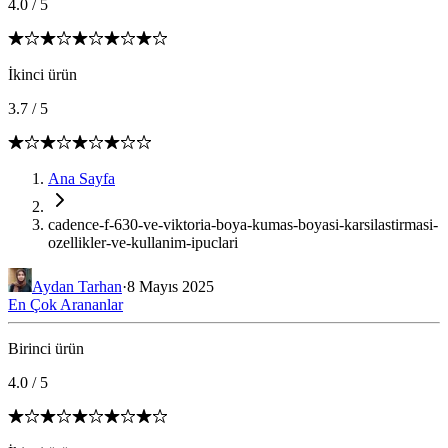
4.0
/
5
İkinci ürün
3.7
/
5
Ana Sayfa
cadence-f-630-ve-viktoria-boya-kumas-boyasi-karsilastirmasi-
ozellikler-ve-kullanim-ipuclari
Aydan Tarhan
·
8 Mayıs 2025
En Çok Arananlar
Birinci ürün
4.0
/
5