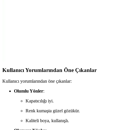
Viktoria toz kumaş boyası, yüksek kalite ve canlı renkler sunar,
özellikle pembe tonlarında, pamuklu ve akrilik kumaşlar üzerinde
kullanılır, hızlı teslimat ve iade avantajı sağlar.
Viktoria Kumaş Boyası Gri Tonlarda Kaliteli ve
Dayanıklı Kumaş Boyama Çözümü
Viktoria Kumaş Boyası, yüksek kaliteli, renk tutan ve dayanıklı gri
tonlar sağlayan tekstil boyasıdır. Kumaşlara canlılık ve uzun ömür
kazandırır, çeşitli kumaş tipleriyle uyumludur.
Kullanıcı Yorumlarından Öne Çıkanlar
Kullanıcı yorumlarından öne çıkanlar:
Olumlu Yönler
:
Kapatıcılığı iyi.
Renk kumaşta güzel gözükür.
Kaliteli boya, kullanışlı.