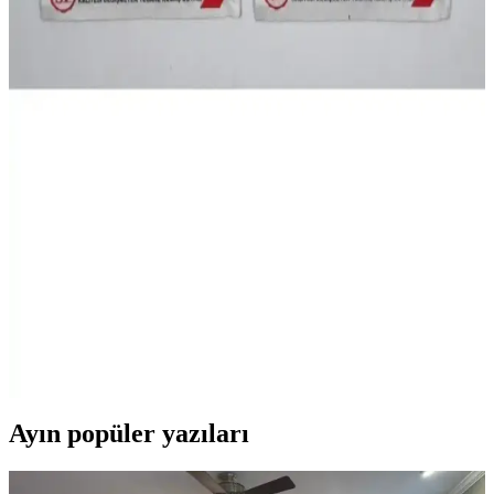
Viktoria Kumaş Boyası ve Sabitleme Seti, doğal ve canlı renkler
sunar, farklı kumaş türleriyle uyumlu, kullanımı kolay ve dayanıklı
sonuçlar sağlar.
Viktoria Toz Kumaş Boyası Pembe 10-13 Gr Hobi
ve Tekstil Uygulamaları için
Viktoria toz kumaş boyası, yüksek kalite ve canlı renkler sunar,
özellikle pembe tonlarında, pamuklu ve akrilik kumaşlar üzerinde
kullanılır, hızlı teslimat ve iade avantajı sağlar.
Viktoria Kumaş Boyası Gri Tonlarda Kaliteli ve
Dayanıklı Kumaş Boyama Çözümü
Viktoria Kumaş Boyası, yüksek kaliteli, renk tutan ve dayanıklı gri
tonlar sağlayan tekstil boyasıdır. Kumaşlara canlılık ve uzun ömür
kazandırır, çeşitli kumaş tipleriyle uyumludur.
Ayın popüler yazıları