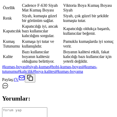
Cadence F-630 Siyah
Viktoria Boya Kumaş Boyası
Özellik
Mat Kumaş Boyası
Siyah
Siyah, kumaşta güzel
Siyah, çok güzel bir şekilde
Renk
bir görünüm sağlar.
kumaşta tutar.
Kapatıcılığı iyi, ancak
Kapatıcılığı oldukça başarılı,
Kapatıcılık
bazı kullanıcılar
kullanıcılar beğenir.
kalıcılığını sorgular.
Kumaş
Kumaşa iyi tutar ve
Pamuklu kumaşlarda iyi sonuç
Tutunumu
kullanışlıdır.
verir.
Bazı kullanıcılar
Boyanın kalitesi etkili, fakat
Kalite
boyanın kalitesiz
kalıcılığı bazı kullanıcılar için
olduğunu belirtiyor.
yeterli değildir.
#
kumas-boyasi
#
siyah-kumas
#
hobi-kumas-boyasi
#
kumas-
tutunumu
#
kalicilik
#
boya-kalitesi
#
kumas-boyama
Paylaş:
f
𝕏
Yorumlar: