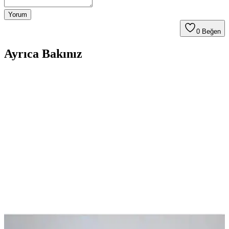
Yorum
0
Beğen
Ayrıca Bakınız
2025'te Kumaşlarınıza Siyahın Gücünü Geri
Getirmenin 5 Sırrı
Kumaşlarınızı canlı siyaha dönüştürün, uzun ömürlü renkler elde
edin. Viktoria Toz Kumaş Boyası hakkında detayları hemen
keşfedin!
2025'te Kumaşlarınızda Devrim: Viktoria No:41
Haki Yeşili Boya İle Tanışın
Viktoria No:41 Haki Yeşili ile kumaşlarınızda canlı ve dayanıklı
renkler elde edin. Doğru uygulama yöntemlerini öğrenmek için
hemen inceleyin!
Nova Color Kumaş Boyası ile Tekstil ve El İşlerinize