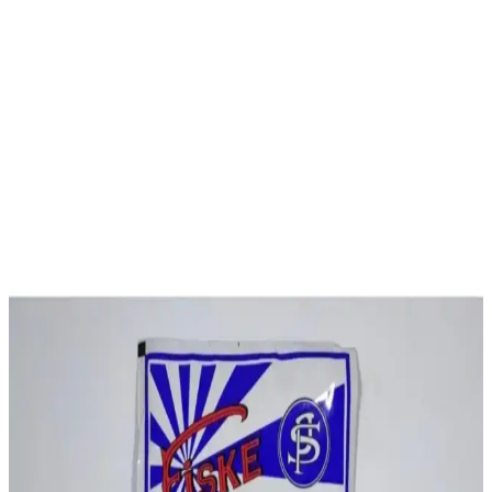
2025'te Kumaşlarınıza Siyahın Gücünü Geri
Getirmenin 5 Sırrı
Kumaşlarınızı canlı siyaha dönüştürün, uzun ömürlü renkler elde
edin. Viktoria Toz Kumaş Boyası hakkında detayları hemen
keşfedin!
2025'te Kumaşlarınızda Devrim: Viktoria No:41
Haki Yeşili Boya İle Tanışın
Viktoria No:41 Haki Yeşili ile kumaşlarınızda canlı ve dayanıklı
renkler elde edin. Doğru uygulama yöntemlerini öğrenmek için
hemen inceleyin!
Nova Color Kumaş Boyası ile Tekstil ve El İşlerinize
Canlılık Katın
Nova Color Kumaş Boyası, yüksek kalite, canlı renk ve dayanıklılık
sunar. Hızlı kuruma ve kolay uygulama özellikleriyle tekstil ve el işi
projelerinize değer katar.
Viktoria Pembe Kumaş Boyası: Renkli ve Kalıcı
Çözümlerle Kumaşlarınızı Canlandırın