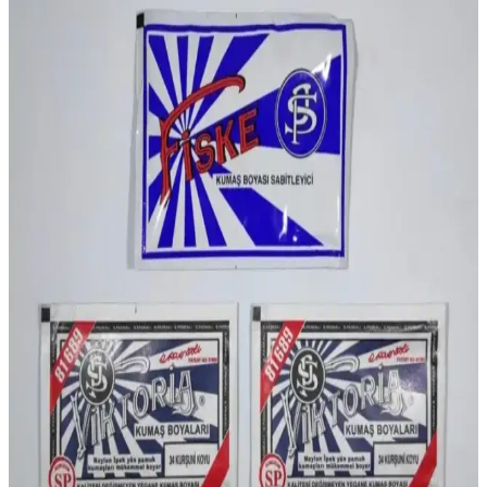
Canlılık Katın
Nova Color Kumaş Boyası, yüksek kalite, canlı renk ve dayanıklılık
sunar. Hızlı kuruma ve kolay uygulama özellikleriyle tekstil ve el işi
projelerinize değer katar.
Viktoria Pembe Kumaş Boyası: Renkli ve Kalıcı
Çözümlerle Kumaşlarınızı Canlandırın
Viktoria Pembe Kumaş Boyası, yüksek kalite ve dayanıklılığıyla
pamuk ve naylon kumaşlarda canlı, kalıcı renkler sağlar. Kullanıcı
memnuniyeti ve kullanım ipuçlarıyla öne çıkar.
Cadence H-006 ve H-091 Akıllı Boya
Karşılaştırması: Özellikler ve Kullanım İpuçları
Cadence H-006 ve H-091, farklı özelliklere sahip akrilik boyalar. H-
006 su bazlı, yüksek kapatıcılık ve çeşitli yüzeylerde kullanılırken,
H-091 üstün kapama ve şık siyah renk sunar. Her biri farklı projeler
için ideal.
Viktoria Kumaş Boyası ve Sabitleme Seti: Canlı ve
Kalıcı Renkler İçin Uygun Çözüm