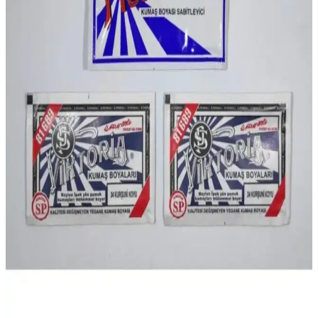
Viktoria Pembe Kumaş Boyası, yüksek kalite ve dayanıklılığıyla
pamuk ve naylon kumaşlarda canlı, kalıcı renkler sağlar. Kullanıcı
memnuniyeti ve kullanım ipuçlarıyla öne çıkar.
Cadence H-006 ve H-091 Akıllı Boya
Karşılaştırması: Özellikler ve Kullanım İpuçları
Cadence H-006 ve H-091, farklı özelliklere sahip akrilik boyalar. H-
006 su bazlı, yüksek kapatıcılık ve çeşitli yüzeylerde kullanılırken,
H-091 üstün kapama ve şık siyah renk sunar. Her biri farklı projeler
için ideal.
Viktoria Kumaş Boyası ve Sabitleme Seti: Canlı ve
Kalıcı Renkler İçin Uygun Çözüm
Viktoria Kumaş Boyası ve Sabitleme Seti, doğal ve canlı renkler
sunar, farklı kumaş türleriyle uyumlu, kullanımı kolay ve dayanıklı
sonuçlar sağlar.
Viktoria Toz Kumaş Boyası Pembe 10-13 Gr Hobi
ve Tekstil Uygulamaları için