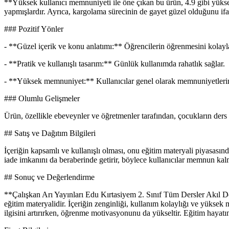
**Yüksek kullanıcı memnuniyeti ile öne çıkan bu ürün, 4.9 gibi yüksek 
yapmışlardır. Ayrıca, kargolama sürecinin de gayet güzel olduğunu ifad
### Pozitif Yönler
- **Güzel içerik ve konu anlatımı:** Öğrencilerin öğrenmesini kolaylaş
- **Pratik ve kullanışlı tasarım:** Günlük kullanımda rahatlık sağlar.
- **Yüksek memnuniyet:** Kullanıcılar genel olarak memnuniyetlerini 
### Olumlu Gelişmeler
Ürün, özellikle ebeveynler ve öğretmenler tarafından, çocukların ders ç
## Satış ve Dağıtım Bilgileri
İçeriğin kapsamlı ve kullanışlı olması, onu eğitim materyali piyasasında 
iade imkanını da beraberinde getirir, böylece kullanıcılar memnun kalma
## Sonuç ve Değerlendirme
**Çalışkan Arı Yayınları Edu Kırtasiyem 2. Sınıf Tüm Dersler Akıl Defte
eğitim materyalidir. İçeriğin zenginliği, kullanım kolaylığı ve yüksek 
ilgisini artırırken, öğrenme motivasyonunu da yükseltir. Eğitim hayatı