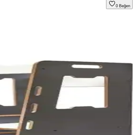
0
Beğen
nlarını detaylı şekilde inceliyor.
ullanıcı yorumları ve avantajlarıyla hangi setin size uygun olduğunu
e konu özetli yapısıyla öğrenmeyi kolaylaştırır.
mıyla ilgili önemli noktaları öğrenin.