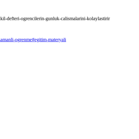
kil-defteri-ogrencilerin-gunluk-calismalarini-kolaylastirir
zamanli-ogrenme
#
egitim-materyali