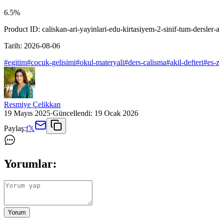
6.5
%
Product ID:
caliskan-ari-yayinlari-edu-kirtasiyem-2-sinif-tum-dersler-a
Tarih:
2026-08-06
#
egitim
#
cocuk-gelisimi
#
okul-materyali
#
ders-calisma
#
akil-defteri
#
es-
Resmiye Çelikkan
19 Mayıs 2025
·
Güncellendi:
19 Ocak 2026
Paylaş:
f
𝕏
Yorumlar:
Yorum