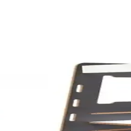
ullanım ve Dayanıklılık Analizi
iş Ahşap Çubuk'un özelliklerini, kullanıcı yorumlarını ve kullanım ala
i Karşılaştırması ve Detaylı İnceleme
la boyama setleri detaylı karşılaştırması. Her iki ürünün özellikleri, k
nkası Eğitim Kaynağı
eriğiyle öğrencilerin sınavlara etkili hazırlık yapmasını sağlar, pratik v
ması: Hangi Ürün Öğrenmeyi Destekler
Yılzlar ürünlerinin özellikleri, kullanıcı yorumları ve eğitimdeki kullanı