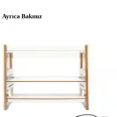
Ayrıca Bakınız
Brons Ahşap Dil Çubukları Karşılaştırması: Kalite, K
Bu karşılaştırma, Brons Ahşap Dil Basma Çubuğu Abeslang ve Brons Gen
Palmiye Hobi Sanat Kırtasiye Sayılarla Boyama Setler
Palmiye Hobi Sanat kırtasiye'nin Kayık ve Sahil Kasabası temalı sayılar
keşfedin.
Okyanus Yayınları 8. Sınıf Master Paragraf Soru Ba
Okyanus Yayınları'nın 8. sınıf master paragraf soru bankası, kapsamlı iç
Arıtime ve Yılzlar Onluk Taban Blokları Karşılaştır
İki popüler onluk taban bloklarını detaylı karşılaştırıyoruz. Arıtime ve 