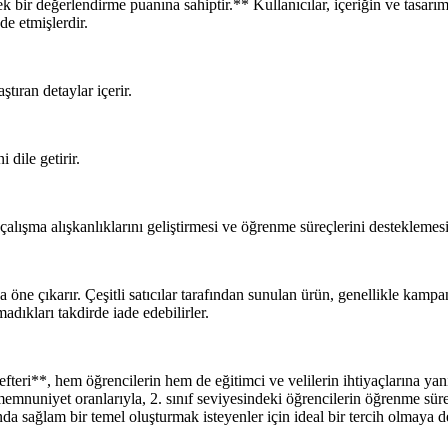
bir değerlendirme puanına sahiptir.** Kullanıcılar, içeriğin ve tasarımı
e etmişlerdir.
tıran detaylar içerir.
dile getirir.
alışma alışkanlıklarını geliştirmesi ve öğrenme süreçlerini desteklemesi
öne çıkarır. Çeşitli satıcılar tarafından sunulan ürün, genellikle kampanya
dıkları takdirde iade edebilirler.
ri**, hem öğrencilerin hem de eğitimci ve velilerin ihtiyaçlarına yanıt v
memnuniyet oranlarıyla, 2. sınıf seviyesindeki öğrencilerin öğrenme süre
nda sağlam bir temel oluşturmak isteyenler için ideal bir tercih olmaya 