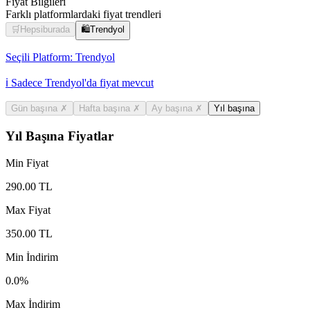
Fiyat Bilgileri
Farklı platformlardaki fiyat trendleri
🛒
Hepsiburada
🛍️
Trendyol
Seçili Platform:
Trendyol
ℹ️ Sadece Trendyol'da fiyat mevcut
Gün başına
✗
Hafta başına
✗
Ay başına
✗
Yıl başına
Yıl Başına Fiyatlar
Min Fiyat
290.00
TL
Max Fiyat
350.00
TL
Min İndirim
0.0
%
Max İndirim