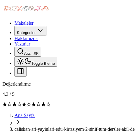
Makaleler
Kategoriler
Hakkımızda
Yazarlar
Ara...
⌘
K
Toggle theme
Değerlendirme
4.3
/
5
Ana Sayfa
caliskan-ari-yayinlari-edu-kirtasiyem-2-sinif-tum-dersler-akil-de