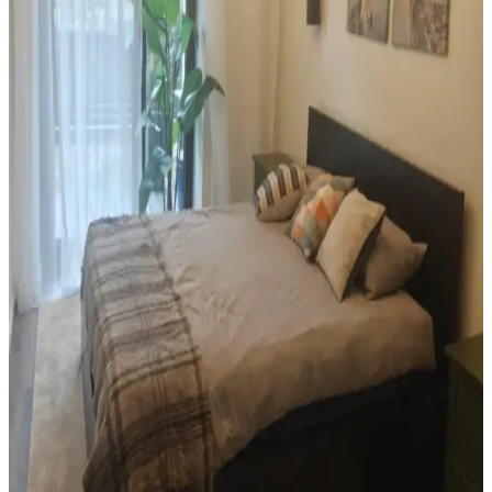
İçin Mekan Düzenleme Yöntemleri
Oturma ve yemek alanlarının düzenlenmesinde mobilya yerleşimi,
aydınlatma, dekorasyon ve renk kullanımı gibi unsurların dengeli
uygulanması konfor ve estetik sağlar. Mekanlar hem fonksiyonel
hem görsel açıdan iyileştirilir.
Mutfak Dekorasyonunda Aydınlatma, Renk ve
Düzenle Pratik İyileştirme Yöntemleri
Mutfak dekorasyonunda aydınlatma, renk uyumu ve düzenleme
teknikleriyle koyu renkli dolaplar ve siyah buzdolabı gibi unsurlar
uyumlu hale getirilir. Bitkiler ve aksesuarlar atmosferi canlandırır.
1960'lar Banyosunu Modernize Etmek İçin Renk,
Malzeme ve Tasarım Önerileri
1960'lar banyolarını modernleştirmek için renk dengesi,
mikroçimento duvarlar, şeffaf duş perdeleri ve pirinç donanımlar
kullanılarak ferah ve estetik bir ortam yaratılabilir.
Yatak Odası Düzeni ve Dekorasyonunda Doğru
Yerleşim ve Tasarım İpuçları