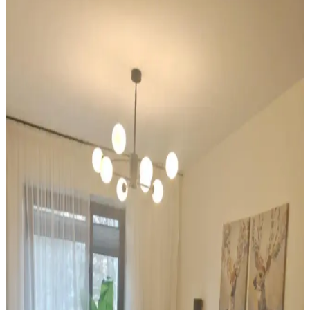
Ev Dekorasyonunda Denge ve Fonksiyonellik: Renk
Uyumu, Mobilya Yerleşimi ve Estetik İncelemesi
Reddit tartışması üzerinden ev dekorasyonunda renk uyumu,
mobilya yerleşimi ve aksesuar dengesi gibi unsurların yaşam
alanlarının estetik ve fonksiyonelliğini nasıl etkilediği inceleniyor.
Veranda Dekorasyonunda Bitki Seçimi, Aydınlatma
ve Mobilya Düzenlemeleriyle Estetik İyileştirme
Yöntemleri
Veranda dekorasyonunda bitkiler, halılar, aydınlatma ve mobilyaların
uyumlu kullanımı mekânı daha davetkâr ve fonksiyonel kılar. Doğru
seçimler verandanın atmosferini ve dış görünümünü güçlendirir.
Mutfak Dekorasyonunda Tezgah Arkası ve Dolap
Renkleri: Estetik ve Fonksiyonel Çözümler
Mutfak dekorasyonunda tezgah arkası değiştirme, dolaplarda ikili
tonlama ve altın aksesuar kullanımı estetik ve fonksiyonel bir denge
sağlar. Doğru renk ve malzeme seçimi mekanın havasını belirler.
Oturma ve Yemek Alanlarında Konfor ve Estetik