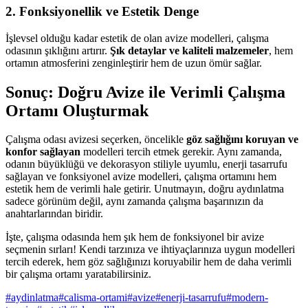
2. Fonksiyonellik ve Estetik Denge
İşlevsel olduğu kadar estetik de olan avize modelleri, çalışma
odasının şıklığını artırır.
Şık detaylar ve kaliteli malzemeler
, hem
ortamın atmosferini zenginleştirir hem de uzun ömür sağlar.
Sonuç: Doğru Avize ile Verimli Çalışma
Ortamı Oluşturmak
Çalışma odası avizesi seçerken, öncelikle
göz sağlığını koruyan ve
konfor sağlayan
modelleri tercih etmek gerekir. Aynı zamanda,
odanın büyüklüğü ve dekorasyon stiliyle uyumlu, enerji tasarrufu
sağlayan ve fonksiyonel avize modelleri, çalışma ortamını hem
estetik hem de verimli hale getirir. Unutmayın, doğru aydınlatma
sadece görünüm değil, aynı zamanda çalışma başarınızın da
anahtarlarından biridir.
İşte, çalışma odasında hem şık hem de fonksiyonel bir avize
seçmenin sırları! Kendi tarzınıza ve ihtiyaçlarınıza uygun modelleri
tercih ederek, hem göz sağlığınızı koruyabilir hem de daha verimli
bir çalışma ortamı yaratabilirsiniz.
#
aydinlatma
#
calisma-ortami
#
avize
#
enerji-tasarrufu
#
modern-