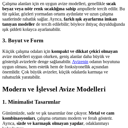
Çalışma alanları için en uygun avize modelleri, genellikle
sıcak
beyaz veya nötr renk sıcaklığına sahip
ampullerle tercih edilir. Bu
tür ışıklar, gözleri yormadan ortamı aydınlatır ve uzun çalışma
saatlerinde rahatlık sağlar. Ayrıca,
farklı ışık ayarlarına imkan
tanıyan modeller
de tercih edilebilir; böylece ihtiyaç duyulduğunda
ışık şiddeti kolayca ayarlanabilir.
3. Boyut ve Form
Küçük çalışma odaları için
kompakt ve dikkat çekici olmayan
avize modelleri uygun olurken, geniş alanlar daha büyük ve
gösterişli avizelerle denge sağlanabilir.
Avizenin
odanın boyutuna
uygun olması, hem estetik hem de fonksiyonellik açısından
önemlidir. Çok büyük avizeler, küçük odalarda karmaşa ve
rahatsızlık yaratabilir.
Modern ve İşlevsel Avize Modelleri
1. Minimalist Tasarımlar
Günümüzde, sade ve şık tasarımlar öne çıkıyor.
Metal ve cam
kombinasyonları
, çalışma ortamını modern ve ferah gösterir.
Ayrıca,
sizde ve karmaşık olmayan yapılar
, odaklanmayı