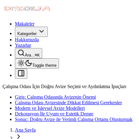
Makaleler
Kategoriler
Hakkımızda
Yazarlar
Ara...
⌘
K
Toggle theme
Çalışma Odası İçin Doğru Avize Seçimi ve Aydınlatma İpuçları
Giriş: Çalışma Odasında Avizenin Önemi
Çalışma Odası Avizesinde Dikkat Edilmesi Gerekenler
Modern ve İşlevsel Avize Modelleri
Dekorasyon İle Uyum ve Estetik Denge
Sonuç: Doğru Avize ile Verimli Çalışma Ortamı Oluşturmak
Ana Sayfa