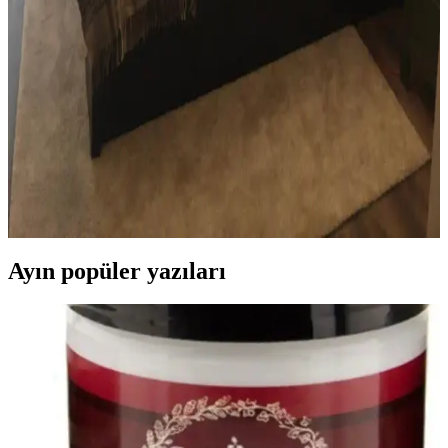
Yatak odasında doğru mobilya yerleşimi, renk uyumu, aydınlatma
ve kişisel dokunuşlarla mekanın fonksiyonelliği ve estetiği artırılır.
Bu ipuçlarıyla odanız daha dengeli ve sıcak bir hale gelir.
Oda Dekorasyonunda Bitki Yerleştirme ve
Uygunluk Değerlendirmesi: Estetik ve Fonksiyonel
Yaklaşımlar
Oda dekorasyonunda bitki yerleşimi, konumu ve türü, mekanın
estetik ve fonksiyonel dengesi için kritik önemdedir. Doğru seçimler,
odanın odak noktasını güçlendirir ve yaşam alanını optimize eder.
Ayın popüler yazıları