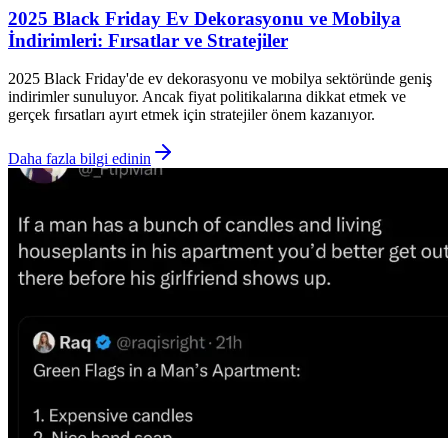
2025 Black Friday Ev Dekorasyonu ve Mobilya
İndirimleri: Fırsatlar ve Stratejiler
2025 Black Friday'de ev dekorasyonu ve mobilya sektöründe geniş
indirimler sunuluyor. Ancak fiyat politikalarına dikkat etmek ve
gerçek fırsatları ayırt etmek için stratejiler önem kazanıyor.
Daha fazla bilgi edinin