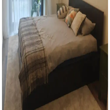
Mutfak Dekorasyonunda Aydınlatma, Renk ve
Düzenle Pratik İyileştirme Yöntemleri
Mutfak dekorasyonunda aydınlatma, renk uyumu ve düzenleme
teknikleriyle koyu renkli dolaplar ve siyah buzdolabı gibi unsurlar
uyumlu hale getirilir. Bitkiler ve aksesuarlar atmosferi canlandırır.
1960'lar Banyosunu Modernize Etmek İçin Renk,
Malzeme ve Tasarım Önerileri
1960'lar banyolarını modernleştirmek için renk dengesi,
mikroçimento duvarlar, şeffaf duş perdeleri ve pirinç donanımlar
kullanılarak ferah ve estetik bir ortam yaratılabilir.
Yatak Odası Düzeni ve Dekorasyonunda Doğru
Yerleşim ve Tasarım İpuçları
Yatak odasında doğru mobilya yerleşimi, renk uyumu, aydınlatma
ve kişisel dokunuşlarla mekanın fonksiyonelliği ve estetiği artırılır.
Bu ipuçlarıyla odanız daha dengeli ve sıcak bir hale gelir.
Oda Dekorasyonunda Bitki Yerleştirme ve
Uygunluk Değerlendirmesi: Estetik ve Fonksiyonel