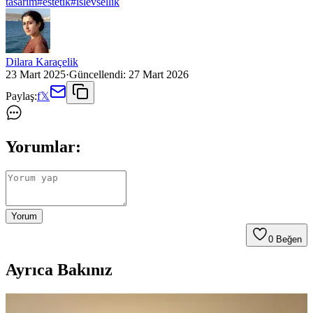
tasarim
#
estetik
#
islevsellik
Dilara Karaçelik
23 Mart 2025
·
Güncellendi:
27 Mart 2026
Paylaş:
f
𝕏
Yorumlar:
Yorum
0
Beğen
Ayrıca Bakınız