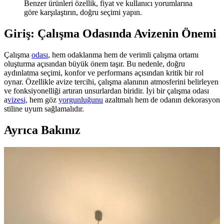
Benzer ürünleri özellik, fiyat ve kullanıcı yorumlarına
göre karşılaştırın, doğru seçimi yapın.
Giriş: Çalışma Odasında Avizenin Önemi
Çalışma
odası
, hem odaklanma hem de verimli çalışma ortamı
oluşturma açısından büyük önem taşır. Bu nedenle, doğru
aydınlatma seçimi, konfor ve performans açısından kritik bir rol
oynar. Özellikle avize tercihi, çalışma alanının atmosferini belirleyen
ve fonksiyonelliği artıran unsurlardan biridir. İyi bir çalışma odası
a
vizesi,
hem göz
yorgunluğunu
azaltmalı hem de odanın dekorasyon
stiline uyum sağlamalıdır.
Ayrıca Bakınız
Ev Dekorasyonunda Denge ve Fonksiyonellik: Renk
Uyumu, Mobilya Yerleşimi ve Estetik İncelemesi
Reddit tartışması üzerinden ev dekorasyonunda renk uyumu,
mobilya yerleşimi ve aksesuar dengesi gibi unsurların yaşam
alanlarının estetik ve fonksiyonelliğini nasıl etkilediği inceleniyor.