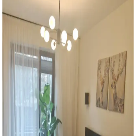
Veranda Dekorasyonunda Bitki Seçimi, Aydınlatma
ve Mobilya Düzenlemeleriyle Estetik İyileştirme
Yöntemleri
Veranda dekorasyonunda bitkiler, halılar, aydınlatma ve mobilyaların
uyumlu kullanımı mekânı daha davetkâr ve fonksiyonel kılar. Doğru
seçimler verandanın atmosferini ve dış görünümünü güçlendirir.
Mutfak Dekorasyonunda Tezgah Arkası ve Dolap
Renkleri: Estetik ve Fonksiyonel Çözümler
Mutfak dekorasyonunda tezgah arkası değiştirme, dolaplarda ikili
tonlama ve altın aksesuar kullanımı estetik ve fonksiyonel bir denge
sağlar. Doğru renk ve malzeme seçimi mekanın havasını belirler.
Oturma ve Yemek Alanlarında Konfor ve Estetik
İçin Mekan Düzenleme Yöntemleri
Oturma ve yemek alanlarının düzenlenmesinde mobilya yerleşimi,
aydınlatma, dekorasyon ve renk kullanımı gibi unsurların dengeli
uygulanması konfor ve estetik sağlar. Mekanlar hem fonksiyonel
hem görsel açıdan iyileştirilir.