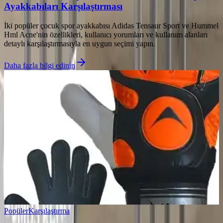
Ayakkabıları Karşılaştırması
İki popüler çocuk spor ayakkabısı Adidas Tensaur Sport ve Hummel
Hml Acne'nin özellikleri, kullanıcı yorumları ve kullanım alanları
detaylı karşılaştırmasıyla en uygun seçimi yapın.
Daha fazla bilgi edinin
Popüler
Karşılaştırma