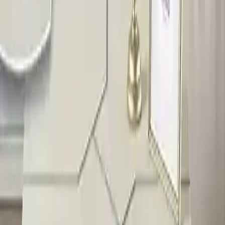
Lake boya ile kaplanmış yüzeyler, çizilmelere ve deformasyona
karşı dirençlidir. Ayrıca, su tutmayan yapısı sayesinde uzun süre
parlaklığını korur ve kolay temizlenebilir. Sehpaların köşelerinin
oval tasarımı ve sağlam metal bağlantılar, uzun ömür ve güvenli
kullanım sunar.
Ürünün genel değerlendirme puanı 4.8 olup, kullanıcılar tarafından
olumlu geri bildirimler alınmıştır. Müşteriler, ürünün kalitesini ve
şıklığını överken, bazı olumsuz geri bildirimlerde ise, kapaklarında
bırakılan boya izleri ve taşımada yaşanan ufak tefek hasarlar
belirtilmiştir. Ancak, bu durumlar genellikle ürünün dikkatli
kullanımıyla önlenebilir ve üretici firma tarafından alınan önlemlerle
minimize edilmiştir.
Canisa Argent Serisi, estetik ve dayanıklılık açısından beklentileri
karşılayan, modern ve şık bir zigon sehpa takımıdır. Kurulumu kolay
ve kullanım açısından pratiktir. Ürün, çocuk güvenliği ve uzun
ömürlü kullanım özellikleriyle öne çıkar. Satın almadan önce ölçü ve
renk seçeneklerinin dikkatlice kontrol edilmesi, memnuniyet
açısından büyük önem taşır.
Yenilikçi tasarımı, kaliteli malzemeleri ve fonksiyonel yapısıyla
Canisa Argent Serisi, yaşam alanlarınızı güzelleştirmek ve
fonksiyonelliği artırmak isteyenler için ideal bir seçimdir. Günümüz
dekorasyon trendlerine uygun, modern ve estetik çözümler sunan bu