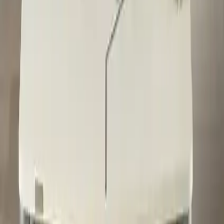
ürün, uzun yıllar boyunca kullanabileceğiniz dayanıklı ve şık bir
mobilya parçasıdır. İyi günlerde kullanmanız dileğiyle.
Fiyat Bilgileri
Farklı platformlardaki fiyat trendleri
🛒
Hepsiburada
🛍️
Trendyol
Seçili Platform:
Hepsiburada
ℹ️ Sadece Hepsiburada'da fiyat mevcut
Gün başına
✗
Hafta başına
✗
Ay başına
✗
Yıl başına
Yıl Başına Fiyatlar
Min Fiyat
3660.00
TL
Max Fiyat
3660.00
TL
Min İndirim