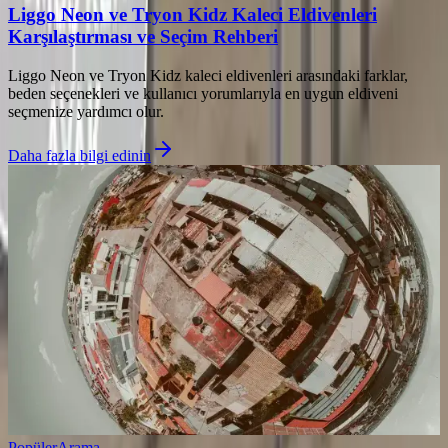
Liggo Neon ve Tryon Kidz Kaleci Eldivenleri
Karşılaştırması ve Seçim Rehberi
Liggo Neon ve Tryon Kidz kaleci eldivenleri arasındaki farklar,
beden seçenekleri ve kullanıcı yorumlarıyla en uygun eldiveni
seçmenize yardımcı olur.
Daha fazla bilgi edinin
Popüler
Arama