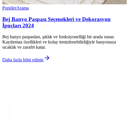
Popüler
Arama
Bej Banyo Paspası Seçenekleri ve Dekorasyon
İpuçları 2024
Bej banyo paspasları, şıklık ve fonksiyonelliği bir arada sunar.
Kaydırmaz özellikleri ve kolay temizlenebilirliğiyle banyonuza
sıcaklık ve zarafet katar.
Daha fazla bilgi edinin
©
Dekorja
2026
Site bölümleri
Ana Sayfa
Kategoriler
Etiketler
Yazarlar
Genel sayfalar