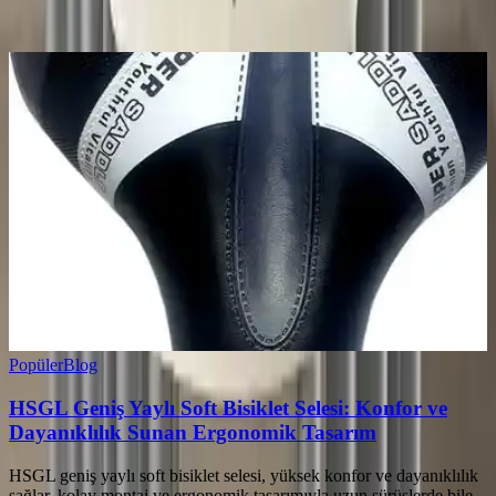
Ayın popüler yazıları
Popüler
Blog
HSGL Geniş Yaylı Soft Bisiklet Selesi: Konfor ve
Dayanıklılık Sunan Ergonomik Tasarım
HSGL geniş yaylı soft bisiklet selesi, yüksek konfor ve dayanıklılık
sağlar, kolay montaj ve ergonomik tasarımıyla uzun sürüşlerde bile