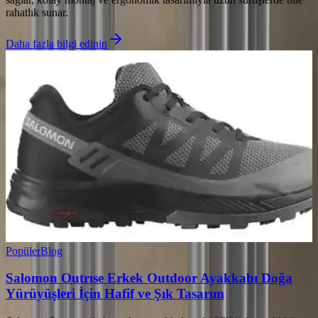
rahatlık sunar.
Daha fazla bilgi edinin
Popüler
Blog
Salomon Outrıse Erkek Outdoor Ayakkabı Doğa
Yürüyüşleri İçin Hafif ve Şık Tasarım