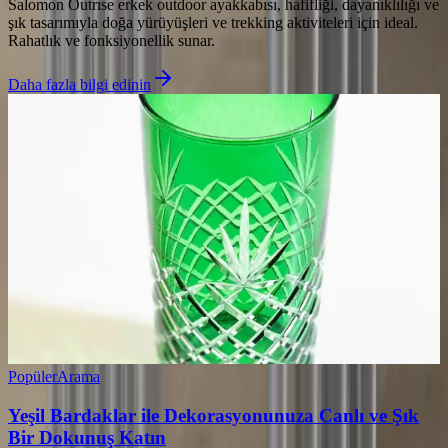
Salomon Outrıse erkek outdoor ayakkabısı, hafifliği, dayanıklılığı ve
şık tasarımıyla doğa yürüyüşleri ve trekking aktiviteleri için ideal.
Rahatlık ve fonksiyonellik sunar.
Daha fazla bilgi edinin
Popüler
Arama
Yeşil Bardaklar ile Dekorasyonunuza Canlı ve Şık
Bir Dokunuş Katın