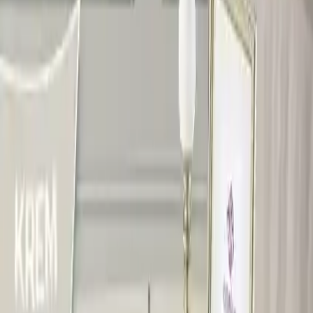
bulundurularak oval tasarımda hazırlanmıştır, böylece güvenli
kullanım sağlanır.
Sehpa setinin kurulumu oldukça pratiktir. Sadece ayaklar demonte
halde gönderilir ve kullanıcının kolayca monte edebilmesi için tüm
bağlantı noktaları numaralanmıştır. Yıldız tornavida ile rahatlıkla
yapılabilen montaj, detaylı talimatlar ve montaj videosu ile
desteklenir. Bu sayede, kullanıcılar zaman kaybetmeden ve
zorlanmadan ürünlerini kullanmaya hazır hale getirebilir.
Her sehpanın farklı yükseklik ve boyutlarda olması, kullanım
alanına göre tercih yapmayı kolaylaştırır:
- 1. Sehpalar: Yükseklik 54 cm, boy 42 cm, en 65 cm
- 2. Sehpalar: Yükseklik 51 cm, boy 42 cm, en 53 cm
- 3. Sehpalar: Yükseklik 48 cm, boy 42 cm, en 42 cm
- 4. Sehpalar: Yükseklik 45 cm, boy 42 cm, en 29 cm
Bu farklı boyutlar, oturma odası, yatak odası veya ofis gibi çeşitli
alanlarda pratik kullanım sağlar, aynı zamanda iç dekorasyonuna
şıklık katar.
Canisa Argent Serisi, yüksek kalite malzeme ve işçilikle üretilmiştir.