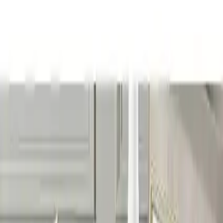
sağlar.
Trendler, ipuçları, rehberler ve yeni fikirlerle dolu
içerikler burada sizi bekliyor.
Canisa tarafından tasarlanan Argent Serisi, modern yaşam alanlarına
şıklık ve fonksiyonellik katmak amacıyla özel olarak üretilmiş bir
zigon sehpa takımıdır. Bu set, dört adet farklı boyutta sehpa içerir ve
her biri, yaşam alanlarınızı güzelleştirmek ve pratik kullanım sunmak
üzere tasarlanmıştır. Ürün, hem MDF hem de lake boya
teknolojisinin birleşimiyle üretilmiş olup, dayanıklılığı ve estetiğiyle
dikkat çeker.
Sehpaların üst yüzeyi, yüksek kalitede 1. sınıf MDF kullanılarak
üretilmiştir. MDF, sağlamlığı ve düzgün yüzeyiyle bilinirken, ürünün
dayanıklılığına önemli katkılar sağlar. Üst tablalardaki oyuk
desenler, gölgeler ve ışık oyunlarıyla estetik bir görünüm kazanır, bu
detaylar gömüş renk lake boya ile tamamlanmıştır. Lake boya, hem
şeffaflığı hem de parlaklığıyla ürünün modern ve şık görünümünü
pekiştirir.
Sehpaların ayakları ise, doğal görünüm ve sağlamlık için gürgen
ağacından üretilmiştir. Ayaklar, alt kısmında ses yapmaması ve
zemine zarar vermemesi amacıyla kauçuk pabuçlarla donatılmıştır.
Ayrıca, ürünün köşeleri, çocukların kazara çarpması göz önünde