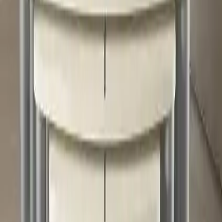
40.0
%
Max İndirim
40.0
%
Product ID:
canisa-argent-serisi-modern-sik-ve-dayanikli-zigon-
sehpa-takimi-ozellikleri
Tarih:
2026-08-08
Paylaş:
f
𝕏
Yorumlar:
Yorum
0
Beğen