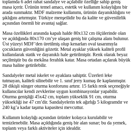
toplamda 6 adet rahat sandalye ve açılabilir özelliğe sahip geniş
masa içerir. Ürünün temel amacı, estetik ve kullanım kolaylığını bir
arada sunmaktır. MDF malzeme kullanımı, ürünün dayanıklılığını ve
şıklığını artırmıştır. Türkiye menşeilidir bu da kalite ve güvenilirlik
açısından önemli bir avantaj sağlar.
Masa özellikleri arasında kapalı halde 80x132 cm ölçülerinde olan
ve açıldığında 80x170 cm’ye ulaşan geniş bir çalışma alanı bulunur.
Üst yüzeyi MDF’den üretilmiş olup kenarları oval tasarımıyla
çocukların güvenliğini gözetir. Metal ayaklar yüksek kaliteli profil
kullanılarak statik ve dayanıklı hale getirilmiştir. Renk olarak beyaz
seçilmiştir bu da mekâna ferahlık katar. Masa ortadan açılarak büyük
masa haline getirilebilir.
Sandalyeler metal iskelet ve ayaklara sahiptir. Üzerleri leke
tutmayan, kaliteli silinebilir ve 1. sınıf jerry kumaş ile kaplanmıştır.
28 dikişli sünger oturma konforunu artırır. 15 farklı renk seçeneğiyle
kullanıcılar kendi zevklerine uygun kombinasyonlar yapabilir.
Oturma genişliği 45x42 cm, toplam yükseklik 91 cm, oturma
yüksekliği ise 47 cm’dir. Sandalyelerin tek ağırlığı 5 kilogramdır ve
240 kg’a kadar taşıma kapasitesi mevcuttur.
Kullanım kolaylığı açısından ürünler kolayca kurulabilir ve
temizlenebilir. Masa açıldığında geniş bir alan sunar; bu da yemek,
toplantı veya farklı aktiviteler için idealdir.