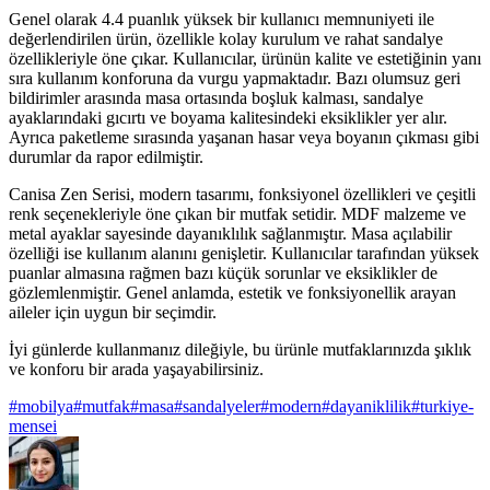
Genel olarak 4.4 puanlık yüksek bir kullanıcı memnuniyeti ile
değerlendirilen ürün, özellikle kolay kurulum ve rahat sandalye
özellikleriyle öne çıkar. Kullanıcılar, ürünün kalite ve estetiğinin yanı
sıra kullanım konforuna da vurgu yapmaktadır. Bazı olumsuz geri
bildirimler arasında masa ortasında boşluk kalması, sandalye
ayaklarındaki gıcırtı ve boyama kalitesindeki eksiklikler yer alır.
Ayrıca paketleme sırasında yaşanan hasar veya boyanın çıkması gibi
durumlar da rapor edilmiştir.
Canisa Zen Serisi, modern tasarımı, fonksiyonel özellikleri ve çeşitli
renk seçenekleriyle öne çıkan bir mutfak setidir. MDF malzeme ve
metal ayaklar sayesinde dayanıklılık sağlanmıştır. Masa açılabilir
özelliği ise kullanım alanını genişletir. Kullanıcılar tarafından yüksek
puanlar almasına rağmen bazı küçük sorunlar ve eksiklikler de
gözlemlenmiştir. Genel anlamda, estetik ve fonksiyonellik arayan
aileler için uygun bir seçimdir.
İyi günlerde kullanmanız dileğiyle, bu ürünle mutfaklarınızda şıklık
ve konforu bir arada yaşayabilirsiniz.
#
mobilya
#
mutfak
#
masa
#
sandalyeler
#
modern
#
dayaniklilik
#
turkiye-
mensei