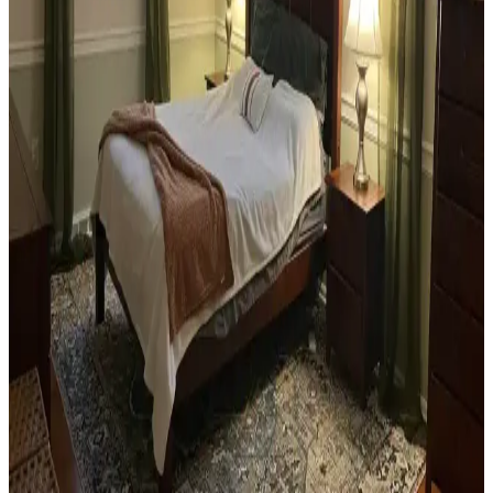
oluşturma evin atmosferini belirler.
Teal Renkli Sandalyenin Halı ve Dolapla
Uyumunda Renk Tonları ve Aksesuarların Rolü
Teal renkli sandalyenin halı ve dolapla uyumu, doğru renk tonları ve
aksesuar seçimiyle sağlanır. Halıdaki mavi-yeşil alt tonlar ve sıcak
ahşap dolap, teal rengini öne çıkarır, aksesuarlar ise denge oluşturur.
Yan Sehpa Boyama Renk Seçenekleri ve
Dekorasyon Uyumu İçin Rehber
Yan sehpa boyamada renk seçimi, mobilya ve dekorasyon uyumu
açısından önemlidir. Koyu tonlar, sıcak renkler ve doğal ahşap
görünümü seçenekleriyle estetik sonuçlar elde edilir.
Ev Kütüphanesi Yenileme: Renk, Dekorasyon ve
Konforun Dengeli Buluşması
Ev kütüphanesi yenilemesinde renklerin rahatlatıcı etkisi, kişisel
dekoratif öğeler ve konforlu mobilyalar ön plandadır. Tavan boyama
ve raf düzeni mekânın atmosferini zenginleştirir.