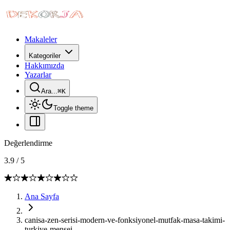
Makaleler
Kategoriler
Hakkımızda
Yazarlar
Ara...
⌘
K
Toggle theme
Değerlendirme
3.9
/
5
Ana Sayfa
canisa-zen-serisi-modern-ve-fonksiyonel-mutfak-masa-takimi-
turkiye-mensei