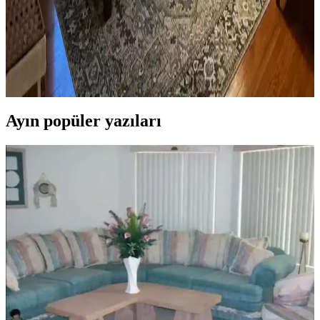
Yatak Odası Düzeni ve Dekorasyonunda Doğru
Yerleşim ve Tasarım İpuçları
Yatak odasında doğru mobilya yerleşimi, renk uyumu, aydınlatma
ve kişisel dokunuşlarla mekanın fonksiyonelliği ve estetiği artırılır.
Bu ipuçlarıyla odanız daha dengeli ve sıcak bir hale gelir.
Ayın popüler yazıları