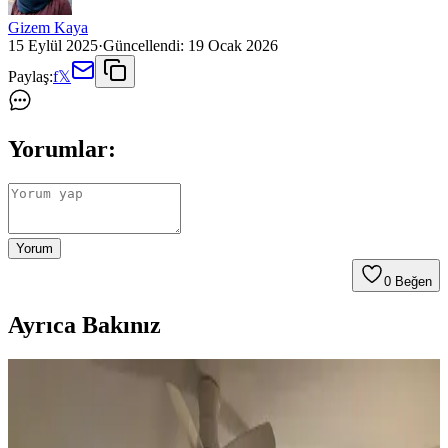
Gizem Kaya
15 Eylül 2025
·
Güncellendi:
19 Ocak 2026
Paylaş:
f
𝕏
Yorumlar:
Yorum
0
Beğen
Ayrıca Bakınız
Koltuk ve Aksesuar Sandalyelerde Renk Uyumu ve
Dekorasyonda Görsel Denge Sağlama Yöntemleri