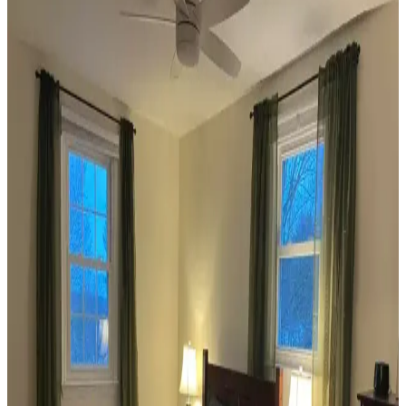
Koltuk ve aksesuar sandalyelerde renk uyumsuzluğu görsel rekabete
yol açabilir. Halı, perde, yastık ve mobilya yerleşimi ile renkler
dengelenerek mekanın estetik bütünlüğü sağlanır.
Ev Dekorasyonunda Denge ve Fonksiyonellik: Renk
Uyumu, Mobilya Yerleşimi ve Estetik İncelemesi
Reddit tartışması üzerinden ev dekorasyonunda renk uyumu,
mobilya yerleşimi ve aksesuar dengesi gibi unsurların yaşam
alanlarının estetik ve fonksiyonelliğini nasıl etkilediği inceleniyor.
Veranda Dekorasyonunda Bitki Seçimi, Aydınlatma
ve Mobilya Düzenlemeleriyle Estetik İyileştirme
Yöntemleri
Veranda dekorasyonunda bitkiler, halılar, aydınlatma ve mobilyaların
uyumlu kullanımı mekânı daha davetkâr ve fonksiyonel kılar. Doğru
seçimler verandanın atmosferini ve dış görünümünü güçlendirir.
Habitat'tan İkinci El Mobilya Alımı ve Ev
Dekorasyonunda Stil Oluşturma Yöntemleri
Habitat mağazalarından ikinci el mobilya alımı, ekonomik ve özgün
dekorasyon için fırsatlar sunar. Doğru seçim, temizlik ve stil