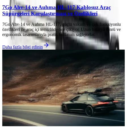
7Go Ahv-14 ve Auhma HL-117 Kablosuz Araç
Süpürgeleri Karşılaştırması ve Özellikleri
7Go Ahv-14 ve Auhma HL-117, güçlü vakum ve çok fonksiyonlu
özellikleri ile araç içi temizlikte öne çıkıyor. Uzun batarya ömrü ve
ergonomik tasarımlarıyla pratik kullanım sağlıyorlar.
Daha fazla bilgi edinin