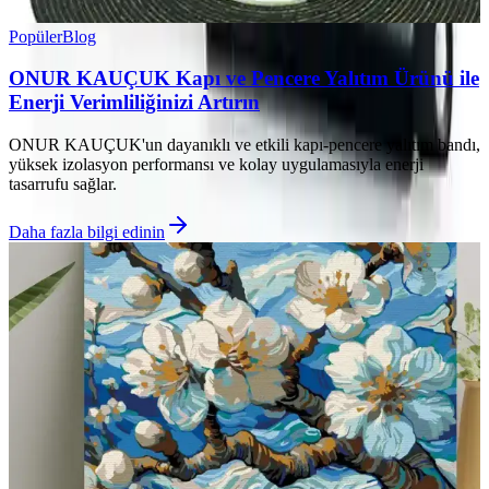
Popüler
Blog
ONUR KAUÇUK Kapı ve Pencere Yalıtım Ürünü ile
Enerji Verimliliğinizi Artırın
ONUR KAUÇUK'un dayanıklı ve etkili kapı-pencere yalıtım bandı,
yüksek izolasyon performansı ve kolay uygulamasıyla enerji
tasarrufu sağlar.
Daha fazla bilgi edinin