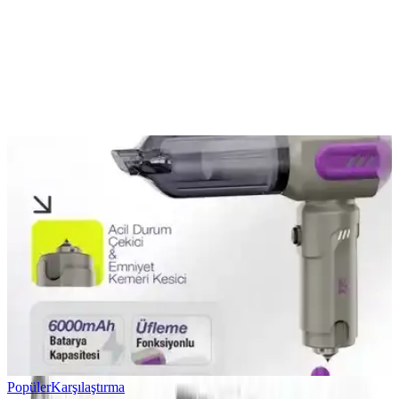
Yorum
0
Beğen
Ayın popüler yazıları
Popüler
Karşılaştırma