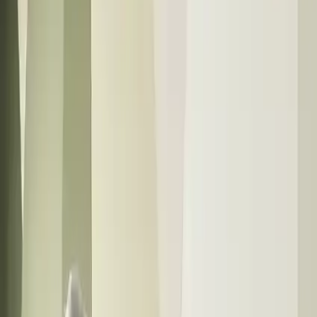
**Akıllı Depolama Çözümleri**
Düzen ve fonksiyonellik adına tasarlanmış olan **dört kapaklı
dolap** küçük yaştan büyük yaşa kadar herkesin ihtiyaçlarını
karşılar. Derinliği ve genişliği sayesinde oyuncaklar kıyafetler ve
diğer eşyalar rahatlıkla saklanabilir. Bu odanın daha düzenli ve ferah
kalmasını sağlar.
**Güvenlik ve Dayanıklılık**
Membran kaplama ve çelik destekler ürünün uzun ömürlü olmasını
ve yüksek dayanıklılık göstermesini sağlar. Bu özellikler çocukların
güvenliği açısından da büyük önem taşır. Aynı zamanda ürünün
yapısal sağlamlığı olası kazalara karşı koruma sağlar.
**Konfor ve Renk Seçenekleri**
Standart yatak ölçüsü olan 90x190 cm çocukların rahat ve konforlu
bir uyku deneyimi yaşamalarını sağlar. Ayrıca çeşitli renk
alternatifleri ile odanın enerjisine uygun seçimler yapılabilir. Renk
seçenekleri çocukların ve ebeveynlerin zevkine göre uyarlanabilir
böylece odanın genel ambiyansına uyum sağlar.
**Kalite ve Malzeme**