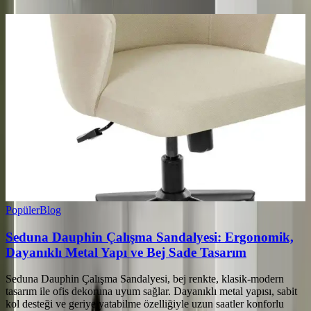
Popüler
Blog
Seduna Dauphin Çalışma Sandalyesi: Ergonomik,
Dayanıklı Metal Yapı ve Bej Sade Tasarım
Seduna Dauphin Çalışma Sandalyesi, bej renkte, klasik‑modern
tasarım ile ofis dekoruna uyum sağlar. Dayanıklı metal yapısı, sabit
kol desteği ve geriye yatabilme özelliğiyle uzun saatler konforlu