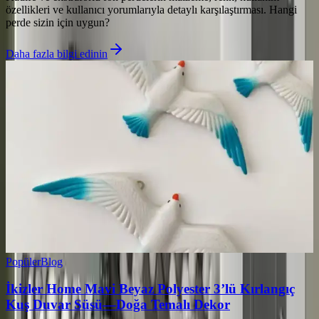
özellikleri ve kullanıcı yorumlarıyla detaylı karşılaştırması. Hangi
perde sizin için uygun?
Daha fazla bilgi edinin
Popüler
Blog
İkizler Home Mavi Beyaz Polyester 3’lü Kırlangıç
Kuş Duvar Süsü—Doğa Temalı Dekor