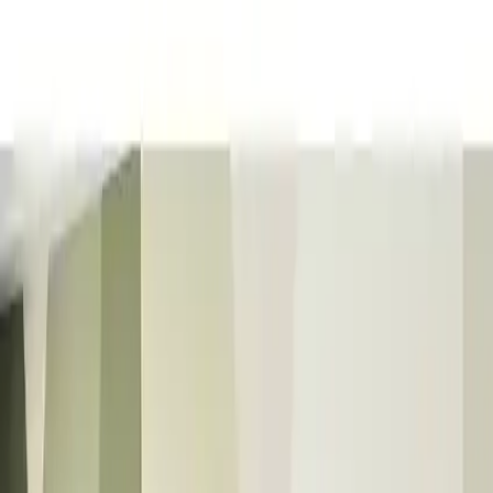
seçenekleriyle odanızda düzen sağlar.
Trendler, ipuçları, rehberler ve yeni fikirlerle dolu
içerikler burada sizi bekliyor.
Çocuk odalarının vazgeçilmez parçası olan **Çetin Ranza Zümrüt
Yavrulu Ranza** hem fonksiyonelliği hem de estetiğiyle öne çıkan
özel bir tasarımdır. Antrasit ve ahşap detayların uyumuyla
zenginleşen bu ranza çocuklarınızın güvenliği ve konforu
düşünülerek tasarlanmıştır. Sağlam yapısı ve dayanıklı malzemeleri
ile uzun yıllar kullanım imkanı sunar.
**Çok Yönlü Kullanım Seçenekleri**
Bu ranza, kullanıcısına **birden fazla kullanım alanı** sağlar. Alt
kısmı yavru yatak olarak kullanılabildiği gibi geniş depolama alanına
da dönüştürülebilir. Böylece odada ferah bir görünüm sağlanırken
ihtiyaç duyulan her şeyi düzenli tutmak kolaylaşır.
**Kişisel Dokunuşlar ve Esneklik**
Merdivenin yerleştirildiği taraf, kullanıcı tercihlerine göre
değiştirilebilir. Bu özellik odanın düzenine ve kullanıcı konforuna
göre özelleştirilebilir, böylece kullanım alanı her zaman optimize
edilir.