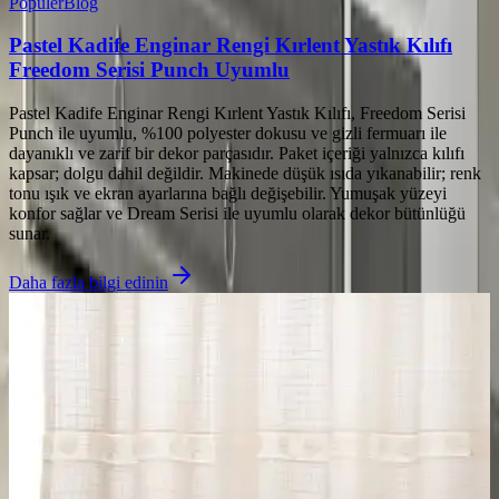
Popüler
Blog
Pastel Kadife Enginar Rengi Kırlent Yastık Kılıfı
Freedom Serisi Punch Uyumlu
Pastel Kadife Enginar Rengi Kırlent Yastık Kılıfı, Freedom Serisi
Punch ile uyumlu, %100 polyester dokusu ve gizli fermuarı ile
dayanıklı ve zarif bir dekor parçasıdır. Paket içeriği yalnızca kılıfı
kapsar; dolgu dahil değildir. Makinede düşük ısıda yıkanabilir; renk
tonu ışık ve ekran ayarlarına bağlı değişebilir. Yumuşak yüzeyi
konfor sağlar ve Dream Serisi ile uyumlu olarak dekor bütünlüğü
sunar.
Daha fazla bilgi edinin