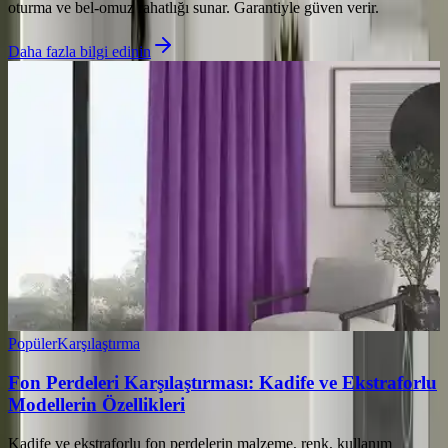
oturma ve bel‑omuz rahatlığı sunar. Garantiyle güven verir.
Daha fazla bilgi edinin
Popüler
Karşılaştırma
Fon Perdeleri Karşılaştırması: Kadife ve Ekstraforlu
Modellerin Özellikleri
Kadife ve ekstraforlu fon perdelerin malzeme, renk, kullanım