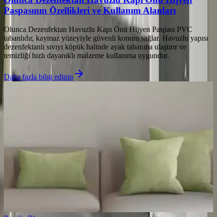
Paspasının Özellikleri ve Kullanım Alanları
Olunca Dezenfektan Havuzlu Kapı Önü Hijyen Paspası PVC
tabanlıdır, kaymaz yüzeyiyle güvenli konum sağlar. Havuzlu yapısı
dezenfektanlı sıvıyı köpük halinde ayak tabanına ulaştırır ve
temizliği hızlı dayanıklı malzeme kullanıma uygundur.
Daha fazla bilgi edinin