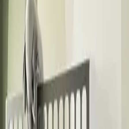
Ürünün yapımında kullanılan malzemeler yüksek kaliteli ahşap ve
çelikten oluşur. Hassas makinelerde kesim işlemleriyle üretilmiş olan
bu ranza dayanıklılığı ile uzun yıllar kullanıma uygundur.
Çocukların ve ebeveynlerin güvenle tercih edebileceği sağlamlıkta
tasarlanmıştır.
**Boyutlar ve Montaj**
- Genişlik: 230,6 cm
- Derinlik: 94 cm
- Yükseklik: 173 cm
Kurulum ve montaj sürecinde ürünün stabil ve güvenli olması için
detaylı montaj talimatları ve uygun bağlantı elemanları sağlanır. Bu
sayede kullanım sırasında herhangi bir sorun yaşanmaz.
**Sonuç ve Kullanıcı Deneyimi**
**Çetin Ranza Zümrüt Yavrulu Ranza** 5.0 yıl boyunca yüksek
kullanıcı memnuniyetiyle, aileler tarafından tercih edilmektedir.
Çocuklarınızın güvenliği konforu ve eğlencesi düşünülerek
tasarlanmış bu ürün hem ebeveynlerin hem de çocukların
beklentilerini karşılar.