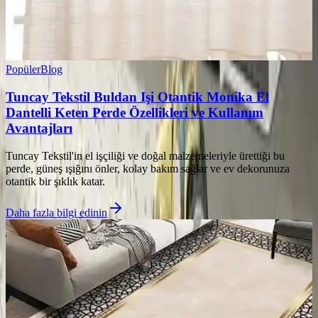
Popüler
Blog
Tuncay Tekstil Buldan Işi Otantik Monika El
Dantelli Keten Perde Özellikleri ve Kullanım
Avantajları
Tuncay Tekstil'in el işçiliği ve doğal malzemeleriyle ürettiği bu
perde, güneş ışığını önler, kolay bakım sağlar ve ev dekorunuza
otantik bir şıklık katar.
Daha fazla bilgi edinin