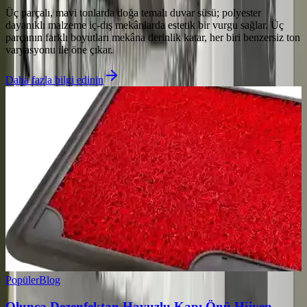
Üç parçalı, mavi tonlarda doğa temalı duvar süsü; polyester
dayanıklı malzeme iç-dış mekânlarda estetik bir vurgu sağlar. Üç
parçanın farklı boyutları mekâna derinlik katar, her biri benzersiz ton
varyasyonu ile öne çıkar.
Daha fazla bilgi edinin
Popüler
Blog
Olunca Dezenfektan Havuzlu Kapı Önü Hijyen