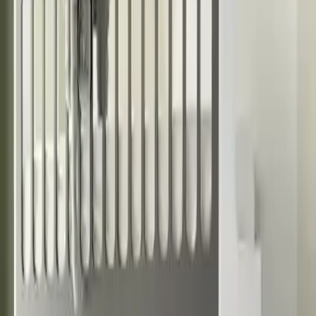
**Son Söz**
Çocuk odalarında estetik ve fonksiyonelliği bir arada sunan bu ranza
odanızda şıklık ve düzen sağlar. Sağlam yapısı ve çeşitli
özellikleriyle uzun yıllar kullanılabilir. Çocuklarınızın mutluluğu ve
sizin rahatlığınız için ideal bir seçim olan **Çetin Ranza Zümrüt
Yavrulu Ranza** güvenle tercih edilebilir ve odanızın vazgeçilmez
parçası haline gelir.
Paylaş:
f
𝕏
Yorumlar:
Yorum
0
Beğen
Ayın popüler yazıları