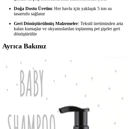
Doğa Dostu Üretim
: Her havlu için yaklaşık 5 ton su
tasarrufu sağlanır
Geri Dönüştürülmüş Malzemeler
: Tekstil üretiminden arta
kalan kumaşlar ve okyanuslardan toplanmış pet şişeler geri
dönüştürülür
Ayrıca Bakınız
Quiksilver Back2School Sırt Çantası: Dayanıklı ve
Ergonomik Tasarım Özellikleri
Quiksilver Back2School Backpack, geniş hacmi, ergonomik
tasarımı ve çevre dostu malzemeleriyle günlük ve okul kullanımı için
ideal, dayanıklı ve şık bir sırt çantasıdır.
Çevre Dostu Plaj Havluları Karşılaştırması: Mare
Viva ve Maris Amber özellikleri
İki doğa dostu plaj havlusu olan Mare Viva ve Maris Amber'in
özellikleri, avantajları ve kullanıcı yorumlarıyla detaylı