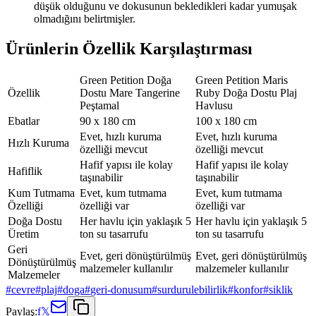
düşük olduğunu ve dokusunun bekledikleri kadar yumuşak
olmadığını belirtmişler.
Ürünlerin Özellik Karşılaştırması
Green Petition Doğa
Green Petition Maris
Özellik
Dostu Mare Tangerine
Ruby Doğa Dostu Plaj
Peştamal
Havlusu
Ebatlar
90 x 180 cm
100 x 180 cm
Evet, hızlı kuruma
Evet, hızlı kuruma
Hızlı Kuruma
özelliği mevcut
özelliği mevcut
Hafif yapısı ile kolay
Hafif yapısı ile kolay
Hafiflik
taşınabilir
taşınabilir
Kum Tutmama
Evet, kum tutmama
Evet, kum tutmama
Özelliği
özelliği var
özelliği var
Doğa Dostu
Her havlu için yaklaşık 5
Her havlu için yaklaşık 5
Üretim
ton su tasarrufu
ton su tasarrufu
Geri
Evet, geri dönüştürülmüş
Evet, geri dönüştürülmüş
Dönüştürülmüş
malzemeler kullanılır
malzemeler kullanılır
Malzemeler
#
cevre
#
plaj
#
doga
#
geri-donusum
#
surdurulebilirlik
#
konfor
#
siklik
Paylaş:
f
𝕏