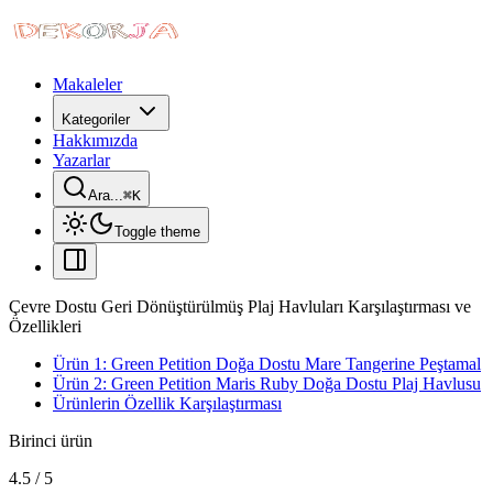
Makaleler
Kategoriler
Hakkımızda
Yazarlar
Ara...
⌘
K
Toggle theme
Çevre Dostu Geri Dönüştürülmüş Plaj Havluları Karşılaştırması ve
Özellikleri
Ürün 1: Green Petition Doğa Dostu Mare Tangerine Peştamal
Ürün 2: Green Petition Maris Ruby Doğa Dostu Plaj Havlusu
Ürünlerin Özellik Karşılaştırması
Birinci ürün
4.5
/
5