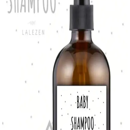
karşılaştırması. Sürdürülebilirlik ve fonksiyonellik ön planda.
Vienev Etiketli Foly Kare Erzak Saklama Kabı Seti:
Pratik ve Estetik Mutfak Çözümü
Vienev markasının 12 parçalık şık ve dayanıklı saklama kabı seti,
tazelik ve düzen sağlar. Hava geçirmez kapaklar ve etiketlerle
kullanışlı, hijyenik ve estetik mutfak çözümleri sunar.
Çevre Dostu Plaj Havluları Karşılaştırması: Green
Petition Delmor Fit Capri ve Maris Ruby
İki sürdürülebilir plaj havlusu, farklı boyut ve tasarımlarla doğa
dostu tatil deneyimi sunuyor. Hafif, hızlı kuruyan ve kum tutmayan
özellikleriyle plajda konfor sağlıyorlar.
QNİAY Silikon Dondurma Kalıbı Magnum Modeli:
Sağlıklı ve Dayanıklı Mutfak Arkadaşı
Yüksek kaliteli silikon malzemeden üretilen QNİAY Magnum
modeli dondurma kalıbı, güvenli, çevre dostu ve kullanımı kolay
özellikleriyle mutfağınıza pratiklik katıyor.