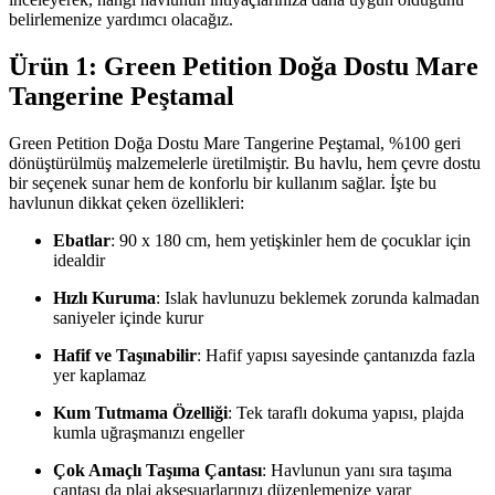
belirlemenize yardımcı olacağız.
Ürün 1: Green Petition Doğa Dostu Mare
Tangerine Peştamal
Green Petition Doğa Dostu Mare Tangerine Peştamal, %100 geri
dönüştürülmüş malzemelerle üretilmiştir. Bu havlu, hem çevre dostu
bir seçenek sunar hem de konforlu bir kullanım sağlar. İşte bu
havlunun dikkat çeken özellikleri:
Ebatlar
: 90 x 180 cm, hem yetişkinler hem de çocuklar için
idealdir
Hızlı Kuruma
: Islak havlunuzu beklemek zorunda kalmadan
saniyeler içinde kurur
Hafif ve Taşınabilir
: Hafif yapısı sayesinde çantanızda fazla
yer kaplamaz
Kum Tutmama Özelliği
: Tek taraflı dokuma yapısı, plajda
kumla uğraşmanızı engeller
Çok Amaçlı Taşıma Çantası
: Havlunun yanı sıra taşıma
çantası da plaj aksesuarlarınızı düzenlemenize yarar