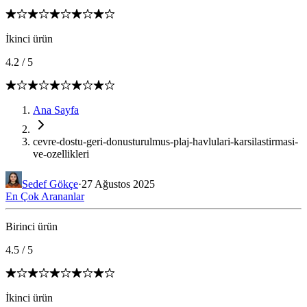
İkinci ürün
4.2
/
5
Ana Sayfa
cevre-dostu-geri-donusturulmus-plaj-havlulari-karsilastirmasi-
ve-ozellikleri
Sedef Gökçe
·
27 Ağustos 2025
En Çok Arananlar
Birinci ürün
4.5
/
5
İkinci ürün