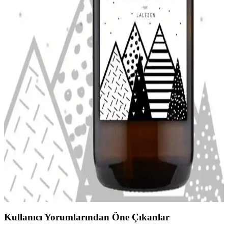
Tupperware Eco Şişe Portakal Rengi 500 ml Sağlıklı
ve Şık İçecek Taşıma Çözümü
Eco Şişe portakal rengi, 500 ml kapasitesiyle sağlıklı içecekleri
güvenle taşımanızı sağlar. Hafif, şık ve pratik tasarımıyla hareket
halinde kullanım için idealdir.
RU RUIADA %100 Pamuk Saç Kurutma Bonesi
Şık ve Pratik Kullanım İçin Tasarlandı
RU RUIADA'nın %100 pamuk saç kurutma bonesi, yumuşak ve
emici yapısıyla saçlarınızı nazikçe kurutur, estetik tasarımıyla banyo
sonrası şıklık sağlar, pratik kullanım sunar.
LALEZEN Bebek Şampuanı 500 ml Amber Cam
Şişe ile Hassas Cilt Bakımı
LALEZEN Bebek Şampuanı, amber cam şişede 500 ml hacmiyle
bebeklerin hassas cildi için doğal ve çevre dostu bakım sunar.
Pompalı kapakla pratik kullanım sağlar, etiketli tasarım güven verir.
Kullanıcı Yorumlarından Öne Çıkanlar