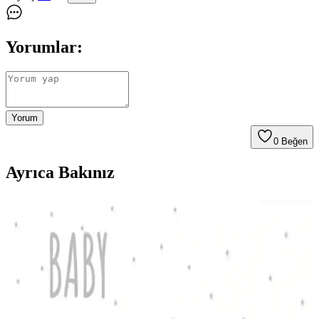
Yorumlar:
Yorum
0
Beğen
Ayrıca Bakınız
Quiksilver Back2School Sırt Çantası: Dayanıklı ve
Ergonomik Tasarım Özellikleri
Quiksilver Back2School Backpack, geniş hacmi, ergonomik
tasarımı ve çevre dostu malzemeleriyle günlük ve okul kullanımı için
ideal, dayanıklı ve şık bir sırt çantasıdır.
Çevre Dostu Plaj Havluları Karşılaştırması: Mare