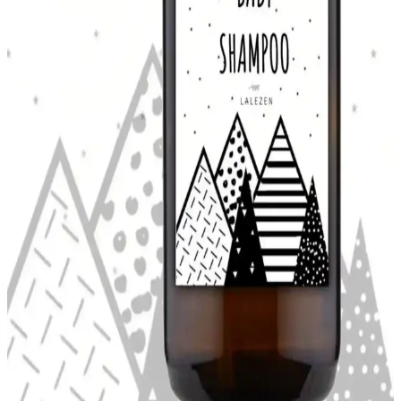
Yüksek kaliteli silikon malzemeden üretilen QNİAY Magnum
modeli dondurma kalıbı, güvenli, çevre dostu ve kullanımı kolay
özellikleriyle mutfağınıza pratiklik katıyor.
Tupperware Eco Şişe Portakal Rengi 500 ml Sağlıklı
ve Şık İçecek Taşıma Çözümü
Eco Şişe portakal rengi, 500 ml kapasitesiyle sağlıklı içecekleri
güvenle taşımanızı sağlar. Hafif, şık ve pratik tasarımıyla hareket
halinde kullanım için idealdir.
RU RUIADA %100 Pamuk Saç Kurutma Bonesi
Şık ve Pratik Kullanım İçin Tasarlandı
RU RUIADA'nın %100 pamuk saç kurutma bonesi, yumuşak ve
emici yapısıyla saçlarınızı nazikçe kurutur, estetik tasarımıyla banyo
sonrası şıklık sağlar, pratik kullanım sunar.
LALEZEN Bebek Şampuanı 500 ml Amber Cam
Şişe ile Hassas Cilt Bakımı
LALEZEN Bebek Şampuanı, amber cam şişede 500 ml hacmiyle
bebeklerin hassas cildi için doğal ve çevre dostu bakım sunar.