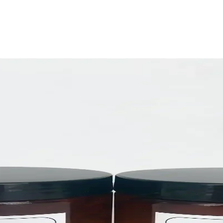
nizasyon Aksesuarları
ti süslemelerinde fark yaratır. 24 adet, pratik kullanımlı ve estetik görü
e Hassas Cilt Bakımı
 hassas cildi için doğal ve çevre dostu bakım sunar. Pompalı kapakla 
 Cam Kavanoz Takımı
mi ve dayanıklı yapısıyla mutfakta tazelik ve düzen sağlar, etiketleriy
0 ml Mutfak Düzeni ve Saklama Çözümü
ıların düzenli saklanması ve kullanımı için ideal, estetik ve pratik b
e Mutfakta Düzen ve Fonksiyonellik