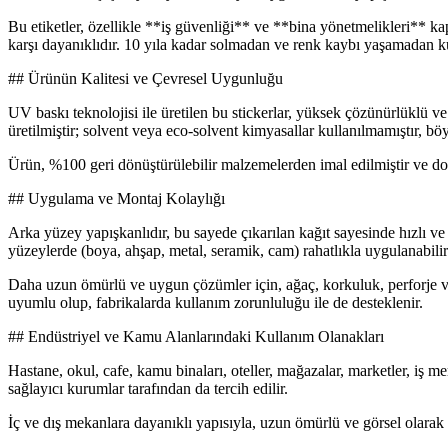
Bu etiketler, özellikle **iş güvenliği** ve **bina yönetmelikleri** ka
karşı dayanıklıdır. 10 yıla kadar solmadan ve renk kaybı yaşamadan kul
## Ürünün Kalitesi ve Çevresel Uygunluğu
UV baskı teknolojisi ile üretilen bu stickerlar, yüksek çözünürlüklü v
üretilmiştir; solvent veya eco-solvent kimyasallar kullanılmamıştır, bö
Ürün, %100 geri dönüştürülebilir malzemelerden imal edilmiştir ve doğa 
## Uygulama ve Montaj Kolaylığı
Arka yüzey yapışkanlıdır, bu sayede çıkarılan kağıt sayesinde hızlı ve pr
yüzeylerde (boya, ahşap, metal, seramik, cam) rahatlıkla uygulanabilir
Daha uzun ömürlü ve uygun çözümler için, ağaç, korkuluk, perforje ve
uyumlu olup, fabrikalarda kullanım zorunluluğu ile de desteklenir.
## Endüstriyel ve Kamu Alanlarındaki Kullanım Olanakları
Hastane, okul, cafe, kamu binaları, oteller, mağazalar, marketler, iş mer
sağlayıcı kurumlar tarafından da tercih edilir.
İç ve dış mekanlara dayanıklı yapısıyla, uzun ömürlü ve görsel olarak