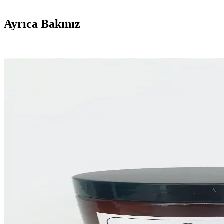
Ayrıca Bakınız
Gold Sticker Etiketler: Şık ve Pratik Hediye ve Orga
Gold sticker etiketler, şık tasarımı ve güçlü yapışkanıyla hediye ve par
LALEZEN Bebek Şampuanı 500 ml Amber Cam Şişe il
LALEZEN Bebek Şampuanı, amber cam şişede 500 ml hacmiyle bebeklerin
Karçiçeği Home 12'li Vakumlu Kapaklı Büyük Boy
Karçiçeği Home'un 12'li vakumlu kapaklı cam kavanoz takımı, geniş hac
LALEZEN HOME Beyaz Stantlı Çiçekli Sıvı Şişe 50
LALEZEN HOME'un 500 ml şeffaf, dayanıklı plastik şişesi, mutfakta sıv
Vienev Foly Etiketli Kare Gıda Saklama Kabı Seti il