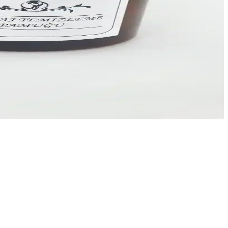
 estetik çözümler sunar.
mnuniyetiyle ofis ihtiyaçlarınıza çözüm sunar.
 hijyen ve düzen sağlar.
in