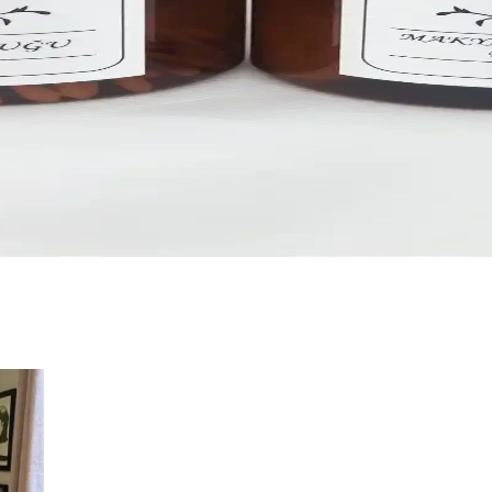
şık tasarımıyla mutfakta düzen ve hijyen sağlar, uzun ömürlü, pratik ve
k Belge Düzenleme Çözümü
 ve dosya düzenlemede ideal, gıda temas sembolü ve yüksek kullanıcı me
Kabı Seti 2000ml - Dayanıklı ve Pratik
 plastikten üretilmiş, sızdırmaz kapakları ve pratik etiketleriyle mutfakta
Seti ile Banyo Düzeninizi Şık ve Pratik Hale Getir
sel bakım ürünlerinizi düzenli ve estetik bir şekilde saklamanızı sağlar.