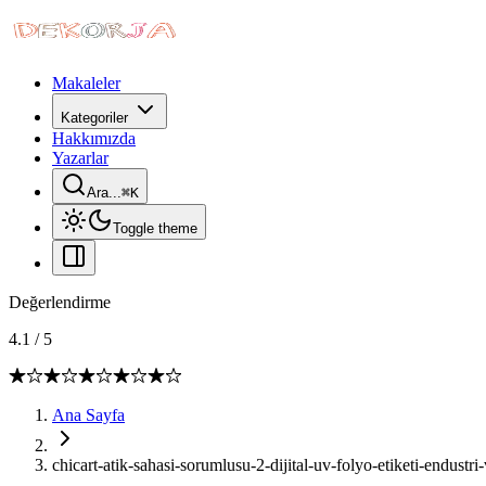
Makaleler
Kategoriler
Hakkımızda
Yazarlar
Ara...
⌘
K
Toggle theme
Değerlendirme
4.1
/
5
Ana Sayfa
chicart-atik-sahasi-sorumlusu-2-dijital-uv-folyo-etiketi-endustr