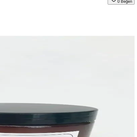
0
Beğen
nümüyle organizasyonlarınızı zenginleştirir.
pratik kullanım sağlar, etiketli tasarım güven verir.
le kullanım kolaylığı sunar.
ir çözümdür.