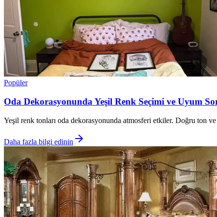
Popüler
Oda Dekorasyonunda Yeşil Renk Seçimi ve Uyum So
Yeşil renk tonları oda dekorasyonunda atmosferi etkiler. Doğru ton ve 
Daha fazla bilgi edinin