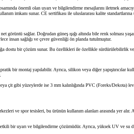
psamında önemli olan uyarı ve bilgilendirme mesajlarını iletmek amacıyla
lanım imkanı sunar. CE sertifikası ile uluslararası kalite standartlarına
e net görüntü sağlar. Doğrudan güneş ışığı altında bile renk solması yaş
ylece insan sağlığı ve çevre güvenliği ön planda tutulmuştur.
dostu bir çözüm sunar. Bu özellikleri ile özellikle sürdürülebilirlik ve
atik bir montaj yapılabilir. Ayrıca, silikon veya diğer yapıştırıcılar kull
.
ya çit gibi yüzeylerde ise 3 mm kalınlığında PVC (Foreks/Dekota) levha
kezleri ve spor tesisleri, bu ürünün kullanım alanları arasında yer alır. A
 etkili bir uyarı ve bilgilendirme çözümüdür. Ayrıca, yüksek UV ve su di