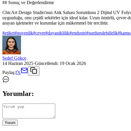
## Sonuç ve Değerlendirme
ChicArt Design Studio'nun Atık Sahası Sorumlusu 2 Dijital UV Folyo Ya
uygunluğu, onu çeşitli sektörler için ideal kılar. Uzun ömürlü, çevre 
arayan işletmeler ve kurumlar için mükemmel bir tercihtir.
#
etiket
#
guvenlik
#
cevre
#
dayaniklilik
#
endustri
#
surdurulebilirlik
#
kamu-
Sedef Gökçe
14 Haziran 2025
·
Güncellendi:
19 Ocak 2026
Paylaş:
f
𝕏
Yorumlar:
Yorum