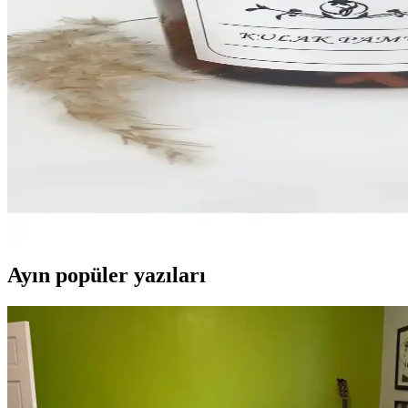
Vienev Foly Etiketli Kare Gıda Saklama Kabı Seti, çeşitli boyutlarda, 
Tanex OFC-120 Beyaz Ofis Etiketi: Dayanıklı ve Şı
Tanex OFC-120 beyaz ofis etiketi, dayanıklı ve şık tasarımıyla belge
Kitchen Life 6'lı Etiketli Dikdörtgen Erzak Saklama 
Kitchen Life 6'lı etiketli dikdörtgen erzak saklama kabı seti, dayanıklı
Dem Home Amber Cam Görünümlü 2'li Plastik Kavanoz 
Şık tasarımı ve dayanıklı yapısıyla Dem Home'un 2'li kavanoz seti, kişi
Ayın popüler yazıları