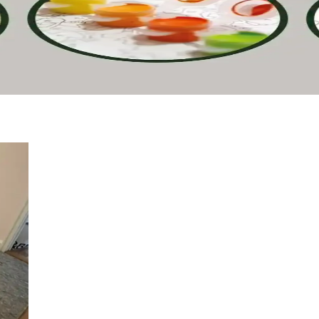
 okul ve sanat projeleri için ideal ince keçe uçlu kalemdir.
rla Boyama Setlerinin Karşılaştırması
eo Felsefe'nin özellikleri ve kullanıcı yorumlarıyla detaylı karşılaştır