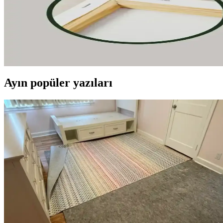
Stabilo Point 88, canlı renkleri, dayanıklı yapısı ve güvenli tasarımıyla
Palmiye Hobi Sanat ve Wombhobby Neo Felsefe Sayıla
İki farklı sayılarla boyama seti olan Palmiye Hobi Sanat ve Wombhobby N
avantajları anlatılıyor.
Ayın popüler yazıları