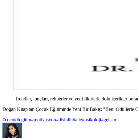
Trendler, ipuçları, rehberler ve yeni fikirlerle dolu içerikler bura
Doğan Kitap'tan Çocuk Eğitiminde Yeni Bir Bakış: "Beni Ödüllerle 
#
cocuk
#
egitim
#
motivasyon
#
disiplin
#
aile
#
psikoloji
#
gelisim