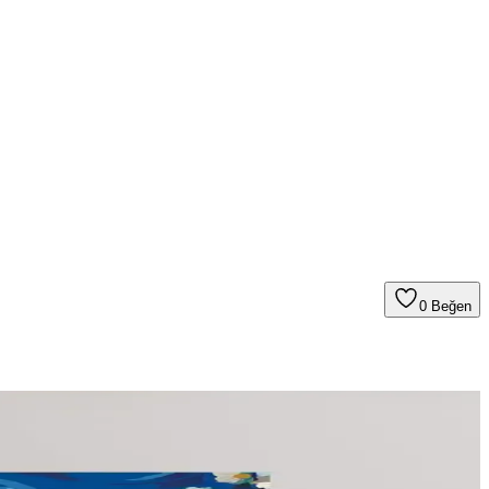
0
Beğen
en çok yönlü alanlar sunar.