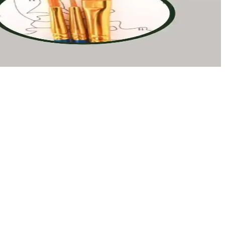
ması, sanatsal becerilerin geliştirilmesine ve stres atmaya yönelik