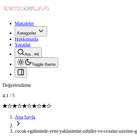
Makaleler
Kategoriler
Hakkımızda
Yazarlar
Ara...
⌘
K
Toggle theme
Değerlendirme
4.1
/
5
Ana Sayfa
cocuk-egitiminde-yeni-yaklasimlar-oduller-ve-cezalar-uzerine-g