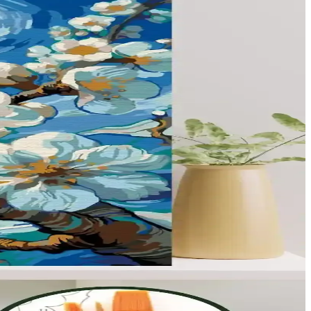
uşturmak mümkündür. Mekanın amacı ve çocuk oyun alanları dikkate
 perdeler temizlik ve dayanıklılık açısından avantaj sağlar.
m güvenli hem şık alanlar yaratılır.
lü ve esnek tasarımıyla sahada fark yaratır.
uz.