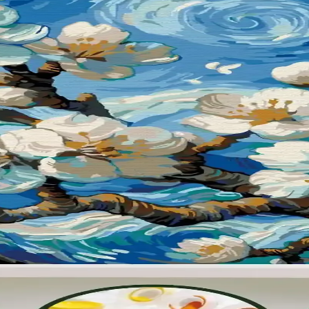
ik Dekorasyon Yöntemleri
ve depolama çözümleriyle hem işlevsel hem estetik yaşam alanları ol
in Önemi
Yere değen perdeler şık görünse de, evcil hayvan ve çocuklu evlerde kısa
k ve Estetik Çözümler
ır. Dayanıklı malzemeler, sıcak renkler ve fonksiyonel mobilyalarla he
e Konforlu Spor Ekipmanı
anabilir yapısıyla güvenli ve konforlu futbol deneyimi sunar. Uzun ömür
sı En İyi Seçenekler ve Özellikler
ırmasıyla, en uygun eğlence ve eğitim ürününü seçmenize yardımcı oluyor
 ve Çizim İçin Yüksek Performanslı Kalem