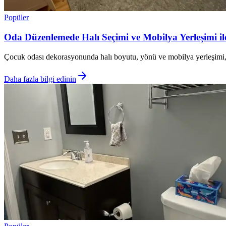
Popüler
Oda Düzenlemede Halı Seçimi ve Mobilya Yerleşimi i
Çocuk odası dekorasyonunda halı boyutu, yönü ve mobilya yerleşimi, est
Daha fazla bilgi edinin