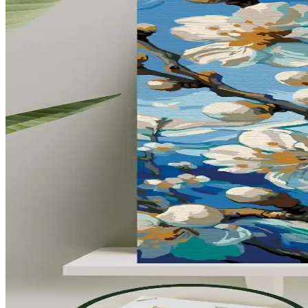
Dar ve Çok Amaçlı Mekanlarda Fonksiyonel ve Estet
Dar ve çok amaçlı mekanlarda doğru mobilya seçimi, renk kullanımı 
alınmalıdır.
Perde Uzunluğu Seçiminde Estetik ve Pratik Dengen
Perde uzunluğu, estetik ve işlevselliği etkileyen önemli bir unsurdur. 
Çocuklu Evler İçin Koridor Dekorasyonunda Güvenli
Çocuklu evlerde koridor dekorasyonunda güvenlik ve estetik ön plandad
Tryon Kidz Çocuk Kaleci Eldiveni Sarı: Dayanıklı v
Tryon Kidz Sarı çocuk kaleci eldiveni, dayanıklı malzemeleri ve ayarl
Çocuklar İçin Boyama ve Eğlence Setleri Karşılaştırma
İki popüler çocuk boyama kitabı ve etkinlik setinin detaylı karşılaşt
Stabilo Point 88 İnce Keçe Uçlu Kalem: Renkli Yazım