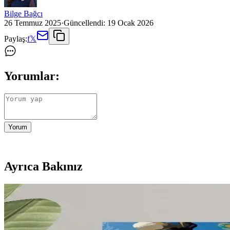
Bilge Bağcı
26 Temmuz 2025
·
Güncellendi:
19 Ocak 2026
Paylaş:
f
𝕏
Yorumlar:
Yorum
Ayrıca Bakınız
Mikro Anaokullarında Pencere Kenarı Tasarımı: Fonk
Mikro anaokullarında pencere kenarları, doğal renkler ve yumuşak dokul