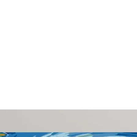
siyonel ve Estetik Yaklaşımlar
arla çocukların konforunu artırırken gizlilik ve yaratıcılığı destekley