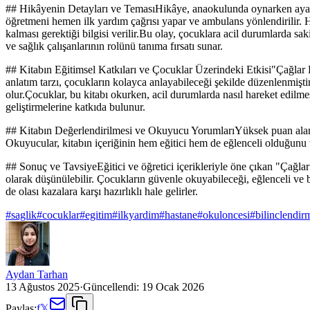
## Hikâyenin Detayları ve TemasıHikâye, anaokulunda oynarken ayağı h
öğretmeni hemen ilk yardım çağrısı yapar ve ambulans yönlendirilir. H
kalması gerektiği bilgisi verilir.Bu olay, çocuklara acil durumlarda 
ve sağlık çalışanlarının rolünü tanıma fırsatı sunar.
## Kitabın Eğitimsel Katkıları ve Çocuklar Üzerindeki Etkisi"Çağlar Ha
anlatım tarzı, çocukların kolayca anlayabileceği şekilde düzenlenmiş
olur.Çocuklar, bu kitabı okurken, acil durumlarda nasıl hareket edilmes
geliştirmelerine katkıda bulunur.
## Kitabın Değerlendirilmesi ve Okuyucu YorumlarıYüksek puan alan 4.
Okuyucular, kitabın içeriğinin hem eğitici hem de eğlenceli olduğunu vu
## Sonuç ve TavsiyeEğitici ve öğretici içerikleriyle öne çıkan "Çağla
olarak düşünülebilir. Çocukların güvenle okuyabileceği, eğlenceli ve bi
de olası kazalara karşı hazırlıklı hale gelirler.
#
saglik
#
cocuklar
#
egitim
#
ilkyardim
#
hastane
#
okuloncesi
#
bilinclendir
Aydan Tarhan
13 Ağustos 2025
·
Güncellendi:
19 Ocak 2026
Paylaş:
f
𝕏