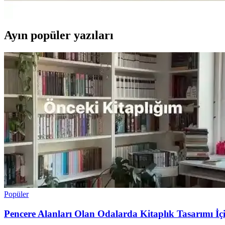
Mommyslab'in 0-4 ay bebekler için tasarladığı organik pamuklu tulum k
Ayın popüler yazıları
Popüler
Pencere Alanları Olan Odalarda Kitaplık Tasarımı İç