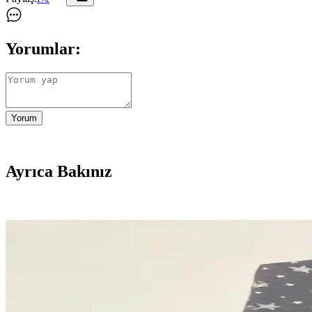
Yorumlar:
Yorum
Ayrıca Bakınız
Y2K Tarzında Karanlık Oda Dekorasyonu İçin Mobily
Y2K tarzında karanlık oda dekorasyonu için mobilya yerleşimi, LED ayd
3M 7502 Yarım Yüz Maske ve Filtre Sistemleri Endüs
3M 7502 yarım yüz maskesi ve filtreleri, endüstriyel ortamlarda yükse