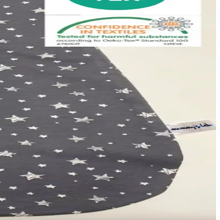
belirlemenize yardımcı oluyor.
ıvıyı köpük halinde ayak tabanına ulaştırır ve temizliği hızlı
n seçimi yapmanıza yardımcı oluyoruz.
ğlarken, Lif Kılıflı yumuşaklık ve konfor sunuyor.
kım kolaylığı sağlar.