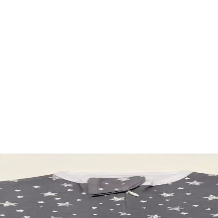
a, Aydınlatma ve Tasarım Önerileri
ınlatma ve dekoratif unsurların dengeli kullanımıyla estetik ve fonksiy
triyel Güvenlik Çözümleri
k koruma sağlayan dayanıklı ve kullanışlı güvenlik ürünleridir. Farklı 