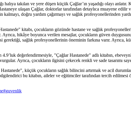
alıya takılan ve yere düşen küçük Çağlar’ın yaşadığı olayı anlatır. Ka
astaneye ulaşan Çağlar, doktorlar tarafından detaylıca muayene edilir 
sakin kalmayı, doğru yardım çağırmayı ve sağlık profesyonellerinden yard
stanede" kitabı, çocukların gözünde hastane ve sağlık profesyonellerine 
tir. Ayrıca, hikâye boyunca verilen mesajlar, çocukların güven duygusu
i gerektiği, sağlık profesyonellerinin öneminin farkına varır. Ayrıca, k
9’luk değerlendirmesiyle, "Çağlar Hastanede" adlı kitabın, ebeveynler 
rgular. Ayrıca, çocukların ilgisini çekecek renkli ve sade tasarımı saye
r Hastanede", küçük çocukların sağlık bilincini artırmak ve acil durum
lgilendirici bu kitabın, aileler ve eğitimciler tarafından tercih edilmesi
me
#
guvenlik