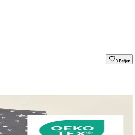
0
Beğen
onel yaşam alanları oluşturabilirsiniz.
sektörlere uygun filtre seçenekleriyle maksimum güvenlik sunar.