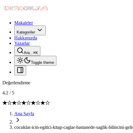
Makaleler
Kategoriler
Hakkımızda
Yazarlar
Ara...
⌘
K
Toggle theme
Değerlendirme
4.2
/
5
Ana Sayfa
cocuklar-icin-egitici-kitap-caglar-hastanede-saglik-bilincini-gelis