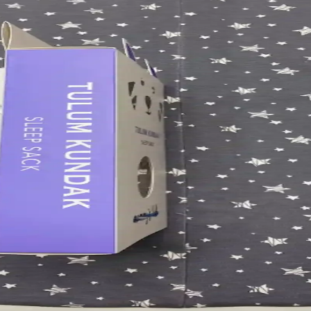
şılaştırması
şılaştırılıyor, özellikleri ve kullanıcı yorumlarıyla en iyi seçeneği 
nın Özellikleri ve Kullanım Alanları
kaymaz yüzeyiyle güvenli konum sağlar. Havuzlu yapısı dezenfektanlı s
aştırması ve Seçim Rehberi
kleri, kullanım alanları, kullanıcı yorumları ve özellikleriyle en uygu
co Yastık Karşılaştırması
e detaylı karşılaştırıldı. Hard Serenity yüksek sertlik ve boyun desteği sa
leksiyonu Detayları
ek kalite dokuma teknikleriyle yaşam alanlarınızı şıklıkla tamamlar, ba
enkli Gri Tulum Kundak Detaylı İnceleme