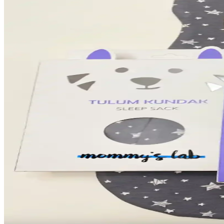
3M Vflex 9152E ve Medizer Qzer FFP2 Maskeleri Kar
Bu makalede 3M Vflex 9152E ve Medizer Qzer FFP2 maskeleri detaylı kar
Olunca Dezenfektan Havuzlu Kapı Önü Hijyen Paspası
Olunca Dezenfektan Havuzlu Kapı Önü Hijyen Paspası PVC tabanlıdır, 
dayanıklı malzeme kullanıma uygundur.
Çocuklar İçin Kadife ve Pamuk Bornozlarının Karşıl
İki popüler çocuk bornozunu karşılaştırıyoruz: kadife ve pamuk seçene
Viscotex Hard Serenity ve Lif Kılıflı Hava Kanallı Vis
İki visco yastık modeli, boyut, sertlik ve kullanıcı geri bildirimleriyl
Venucci Mystıc Serisi Modern ve Çevre Dostu Halı Ko
Venucci Mystıc Serisi, modern tasarım, çevre dostu malzemeler ve yüks
Mommyslab 0-4 Ay Bebekler İçin Organik Pamuklu R