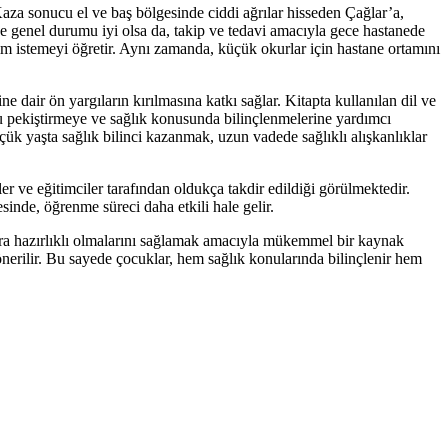
za sonucu el ve baş bölgesinde ciddi ağrılar hisseden Çağlar’a,
ve genel durumu iyi olsa da, takip ve tedavi amacıyla gece hastanede
ım istemeyi öğretir. Aynı zamanda, küçük okurlar için hastane ortamını
dair ön yargıların kırılmasına katkı sağlar. Kitapta kullanılan dil ve
nu pekiştirmeye ve sağlık konusunda bilinçlenmelerine yardımcı
üçük yaşta sağlık bilinci kazanmak, uzun vadede sağlıklı alışkanlıklar
ve eğitimciler tarafından oldukça takdir edildiği görülmektedir.
sinde, öğrenme süreci daha etkili hale gelir.
lara hazırlıklı olmalarını sağlamak amacıyla mükemmel bir kaynak
 önerilir. Bu sayede çocuklar, hem sağlık konularında bilinçlenir hem