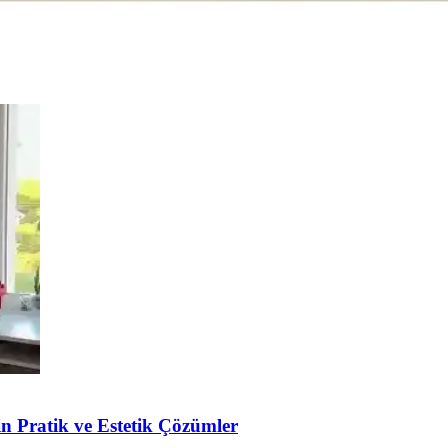
undak, pratik kullanım ve doğal malzeme ile öne çıkıyor. Detaylı tasarım
in Pratik ve Estetik Çözümler