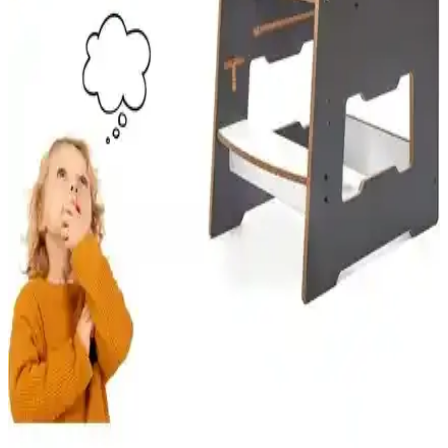
Efsane Yayınları ve Fenomen Yayıncılık 8. Sınıf
Matematik Kaynaklarının Karşılaştırması
İki popüler 8. sınıf matematik kaynağını karşılaştırıyoruz. Efsane
Yayınları'nın tüm dersler testi ve Fenomen Yayıncılık'ın soru bankası
arasındaki farkları ve avantajları öğrenerek en uygun seçimi yapın.
Timaş Çocuk Kitapları Karşılaştırması: Nohut
Adam ve Uzaya Giden Tren Özellikleri
İki Timaş çocuk kitabı, 0-3 yaş arası çocuklara hitap eder. Nohut
Adam renkli ve eğlenceli, Uzaya Giden Tren ise hayal gücünü
teşvik eder, her biri farklı özellikler ve avantajlar sunar.
Çocuklar İçin 208 Parçalık Boyama Seti: Yaratıcılığı
Geliştiren Eğitici Malzeme
Geniş renk ve parça seçeneğiyle çocukların yaratıcılığını artıran
güvenli ve dayanıklı 208 parçalık boyama seti, eğlence ve eğitimi bir
arada sunar.
Minera Ahşap Montessori Öğrenme Kulesi: Güvenli
ve Dayanıklı Çocuk Eğitim Aracı