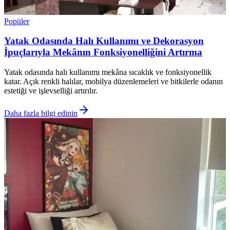
Popüler
Yatak Odasında Halı Kullanımı ve Dekorasyon
İpuçlarıyla Mekânın Fonksiyonelliğini Artırma
Yatak odasında halı kullanımı mekâna sıcaklık ve fonksiyonellik
katar. Açık renkli halılar, mobilya düzenlemeleri ve bitkilerle odanın
estetiği ve işlevselliği artırılır.
Daha fazla bilgi edinin