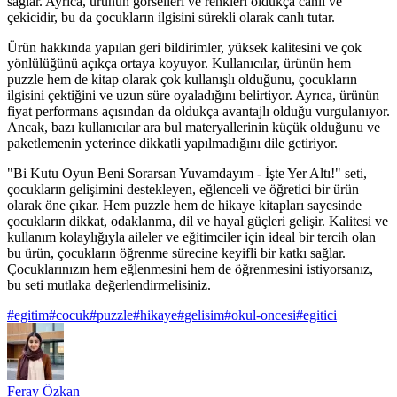
sağlar. Ayrıca, ürünün görselleri ve renkleri oldukça canlı ve
çekicidir, bu da çocukların ilgisini sürekli olarak canlı tutar.
Ürün hakkında yapılan geri bildirimler, yüksek kalitesini ve çok
yönlülüğünü açıkça ortaya koyuyor. Kullanıcılar, ürünün hem
puzzle hem de kitap olarak çok kullanışlı olduğunu, çocukların
ilgisini çektiğini ve uzun süre oyaladığını belirtiyor. Ayrıca, ürünün
fiyat performans açısından da oldukça avantajlı olduğu vurgulanıyor.
Ancak, bazı kullanıcılar ara bul materyallerinin küçük olduğunu ve
paketlemenin yeterince dikkatli yapılmadığını dile getiriyor.
"Bi Kutu Oyun Beni Sorarsan Yuvamdayım - İşte Yer Altı!" seti,
çocukların gelişimini destekleyen, eğlenceli ve öğretici bir ürün
olarak öne çıkar. Hem puzzle hem de hikaye kitapları sayesinde
çocukların dikkat, odaklanma, dil ve hayal güçleri gelişir. Kalitesi ve
kullanım kolaylığıyla aileler ve eğitimciler için ideal bir tercih olan
bu ürün, çocukların öğrenme sürecine keyifli bir katkı sağlar.
Çocuklarınızın hem eğlenmesini hem de öğrenmesini istiyorsanız,
bu seti mutlaka değerlendirmelisiniz.
#
egitim
#
cocuk
#
puzzle
#
hikaye
#
gelisim
#
okul-oncesi
#
egitici
Feray Özkan