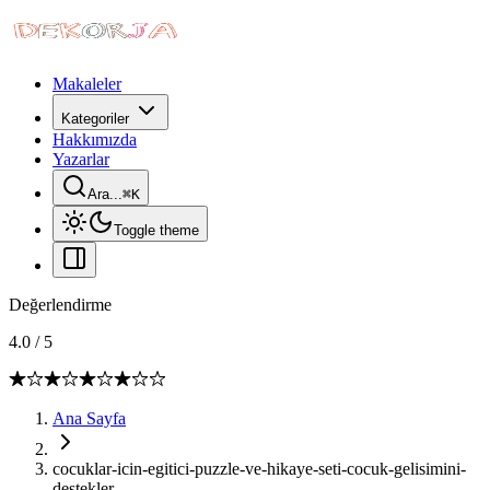
Makaleler
Kategoriler
Hakkımızda
Yazarlar
Ara...
⌘
K
Toggle theme
Değerlendirme
4.0
/
5
Ana Sayfa
cocuklar-icin-egitici-puzzle-ve-hikaye-seti-cocuk-gelisimini-
destekler