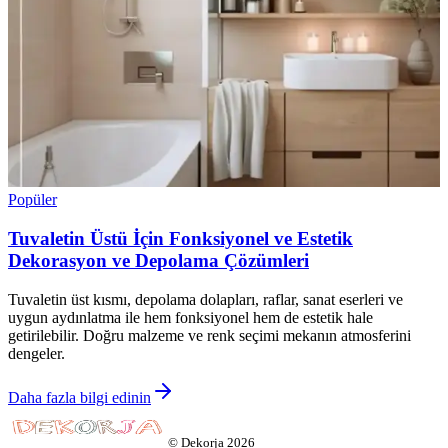
Popüler
Tuvaletin Üstü İçin Fonksiyonel ve Estetik
Dekorasyon ve Depolama Çözümleri
Tuvaletin üst kısmı, depolama dolapları, raflar, sanat eserleri ve
uygun aydınlatma ile hem fonksiyonel hem de estetik hale
getirilebilir. Doğru malzeme ve renk seçimi mekanın atmosferini
dengeler.
Daha fazla bilgi edinin
©
Dekorja
2026