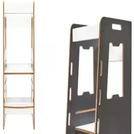
kullanım alanlarını detaylı şekilde inceliyor.
Palmiye Hobi Sanat Kırtasiye Sayılarla Boyama
Setleri Karşılaştırması ve Detaylı İnceleme
Palmiye Hobi Sanat kırtasiye'nin Kayık ve Sahil Kasabası temalı
sayılarla boyama setleri detaylı karşılaştırması. Her iki ürünün
özellikleri, kullanıcı yorumları ve avantajlarıyla hangi setin size
uygun olduğunu keşfedin.
Okyanus Yayınları 8. Sınıf Master Paragraf Soru
Bankası Eğitim Kaynağı
Okyanus Yayınları'nın 8. sınıf master paragraf soru bankası,
kapsamlı içeriğiyle öğrencilerin sınavlara etkili hazırlık yapmasını
sağlar, pratik ve konu özetli yapısıyla öğrenmeyi kolaylaştırır.
Arıtime ve Yılzlar Onluk Taban Blokları
Karşılaştırması: Hangi Ürün Öğrenmeyi Destekler
İki popüler onluk taban bloklarını detaylı karşılaştırıyoruz. Arıtime
ve Yılzlar ürünlerinin özellikleri, kullanıcı yorumları ve eğitimdeki
kullanımıyla ilgili önemli noktaları öğrenin.