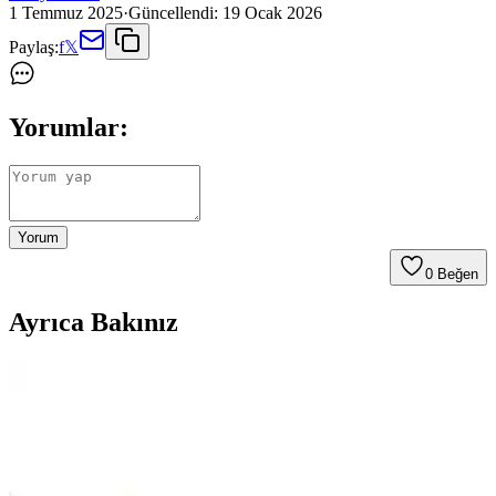
1 Temmuz 2025
·
Güncellendi:
19 Ocak 2026
Paylaş:
f
𝕏
Yorumlar:
Yorum
0
Beğen
Ayrıca Bakınız
Brons Ahşap Dil Çubukları Karşılaştırması: Kalite,
Kullanım ve Dayanıklılık Analizi
Bu karşılaştırma, Brons Ahşap Dil Basma Çubuğu Abeslang ve
Brons Geniş Ahşap Çubuk'un özelliklerini, kullanıcı yorumlarını ve