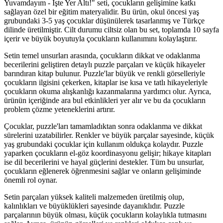
Yuvamdayım - İşte Yer Altı!" seti, çocukların gelişimine katkı
sağlayan özel bir eğitim materyalidir. Bu ürün, okul öncesi yaş
grubundaki 3-5 yaş çocuklar düşünülerek tasarlanmış ve Türkçe
dilinde üretilmiştir. Cilt durumu ciltsiz olan bu set, toplamda 10 sayfa
içerir ve büyük boyutuyla çocukların kullanımını kolaylaştırır.
Setin temel unsurları arasında, çocukların dikkat ve odaklanma
becerilerini geliştiren detaylı puzzle parçaları ve küçük hikayeler
barındıran kitap bulunur. Puzzle'lar büyük ve renkli görselleriyle
çocukların ilgisini çekerken, kitaplar ise kısa ve tatlı hikayeleriyle
çocukların okuma alışkanlığı kazanmalarına yardımcı olur. Ayrıca,
ürünün içeriğinde ara bul etkinlikleri yer alır ve bu da çocukların
problem çözme yeteneklerini artırır.
Çocuklar, puzzle'ları tamamladıktan sonra odaklanma ve dikkat
sürelerini uzatabilirler. Renkler ve büyük parçalar sayesinde, küçük
yaş grubundaki çocuklar için kullanım oldukça kolaydır. Puzzle
yaparken çocukların el-göz koordinasyonu gelişir; hikaye kitapları
ise dil becerilerini ve hayal güçlerini destekler. Tüm bu unsurlar,
çocukların eğlenerek öğrenmesini sağlar ve onların gelişiminde
önemli rol oynar.
Setin parçaları yüksek kaliteli malzemeden üretilmiş olup,
kalınlıkları ve büyüklükleri sayesinde dayanıklıdır. Puzzle
parçalarının büyük olması, küçük çocukların kolaylıkla tutmasını