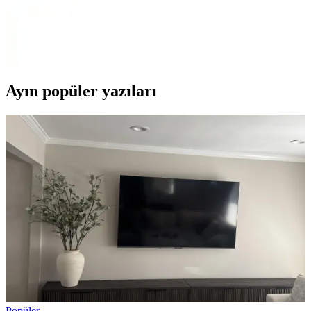
Minera Ahşap Montessori Öğrenme Kulesi, 2-6 yaş arası çocuklar
için güvenli, dayanıklı ve hijyenik tasarımıyla gelişimlerini
destekleyen ideal eğitim aracıdır.
Ayın popüler yazıları
Popüler