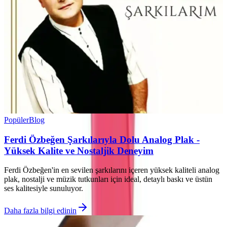
Popüler
Blog
Ferdi Özbeğen Şarkılarıyla Dolu Analog Plak -
Yüksek Kalite ve Nostaljik Deneyim
Ferdi Özbeğen'in en sevilen şarkılarını içeren yüksek kaliteli analog
plak, nostalji ve müzik tutkunları için ideal, detaylı baskı ve üstün
ses kalitesiyle sunuluyor.
Daha fazla bilgi edinin