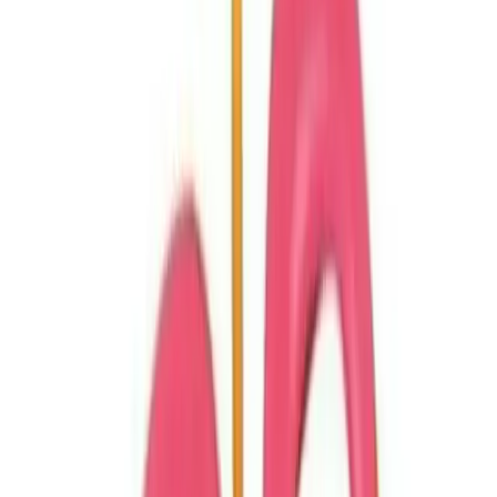
kesmiyor" gibi teknik sorunlara işaret ediyor.
Bu olumsuz geri bildirimler, ürünün tasarımında bazı geliştirmeler
yapılabileceğine işaret etmekle birlikte, genel olarak çocukların
güvenliği ve kullanım kolaylığı açısından olumlu bir izlenim
bırakıyor.
## Satış ve Satın Alma Süreci
Çocuklar ve ebeveynler için ideal olan bu makas, kampanya fiyatı
ve uygun fiyat politikasıyla dikkat çeker. Ürünü almak isteyenler,
Trendyol üzerinden çeşitli satıcılar aracılığıyla satın alabilirler.
Satıcılar, ürünün fiyatını, stok durumunu ve teslimat seçeneklerini
belirlerken, kullanıcıların ihtiyaçlarına uygun seçenekler sunar.
Ayrıca, 15 gün içinde ücretsiz iade imkanının bulunması, satın alma
sürecinde güven sağlar. Kurumsal faturalama seçeneğiyle de toplu
alımlar yapılabilir. Hızlı teslimat avantajıyla, ürün genellikle 1-2 gün
içerisinde müşterilere ulaşır, böylece çocukların eğitim ve eğlence
aktivitelerine hemen başlanabilir.
## Sonuç ve Genel Değerlendirme
Özetle, Südor Pembe Korumalı Plastik Kağıt Makas, çocukların
güvenliği ve el becerilerini geliştirmeleri açısından uygun, eğlenceli