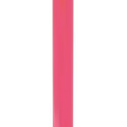
Entrend'in inci detaylı pembe kelebek kostüm seti, çocukların hayal
dünyasını canlandıran dayanıklı ve şık tasarımıyla etkinliklerde öne
çıkar.
Daha fazla bilgi edinin
Karşılaştırma
Çocuklar İçin Boyama Kitapları Karşılaştırması:
Eğitici ve Eğlenceli Seçenekler