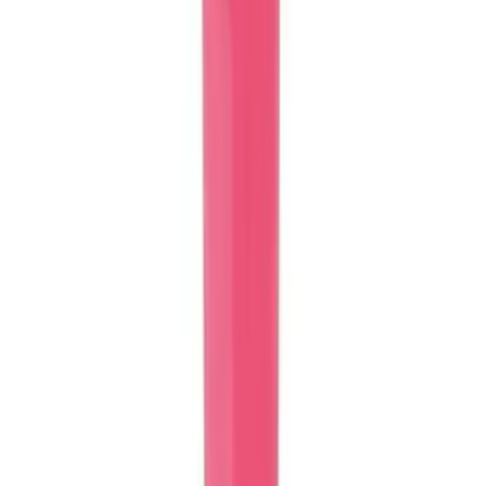
İki popüler çocuk boyama kitabı setini karşılaştırıyoruz: eğitici içerik
ve eğlence odaklı seçenekler arasındaki farkları keşfedin.
Daha fazla bilgi edinin
Karşılaştırma
Magic Water Setleri: Peri, Orman, Uzay ve Astronot
Temalı Çocuk Boyama Setleri İncelemesi