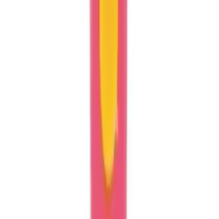
İlgili makaleler
Blog
Entrend İnci Detaylı Pembe Kelebek Kostüm Seti
Çocuklar İçin Rüya Gibi Bir Seçenek