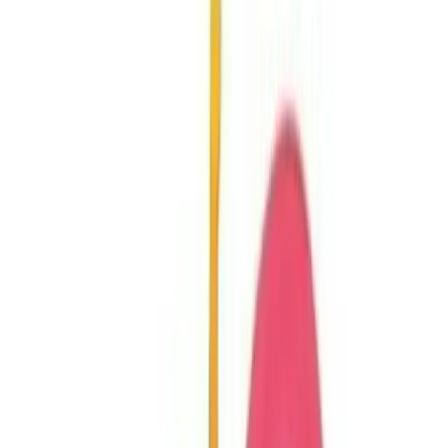
ancak genel memnuniyet yüksek seviyededir.
## Kullanım Alanları ve Güvenlik Özellikleri
Bu makas, özellikle okul ve ev ortamlarında kağıt kesme aktiviteleri
sırasında tercih edilir. Çocukların el becerilerini geliştirmek ve
yaratıcılıklarını desteklemek amacıyla tasarlandı ve güvenlik
önlemleriyle donatıldı. Makasın korumalı yapısı, çocukların
parmaklarına zarar vermemesini sağlar ve kullanım sırasında
oluşabilecek kazaların önüne geçer.
Ergonomik tasarımı, çocukların makası rahatça tutmasını ve
kontrollü kesim yapmasını destekler. Bu sayede, çocuklar hem
eğlenir hem de el kaslarını güçlendirir. Ürünün, çocuklar tarafından
sıkça tercih edilmesinin sebeplerinden biri de, kolay kullanılabilirliği
ve güvenli yapısıdır.
## Kullanıcı Geri Bildirimleri ve Değerlendirmeler
Ürünle ilgili kullanıcı yorumlarına bakıldığında, %4,2'lik genel bir
puanlamanın söz konusu olduğu görülür. Kullanıcılar, ürünün
rengiyle ilgili çeşitli görüşler belirtmiş olsa da, çoğunlukla
performans ve güvenlik özelliklerini övüyorlar. Pozitif geri
bildirimler arasında, "kağıt kesme performansı çok iyi" ve "renkli
tasarımı çocukların ilgisini çekiyor" yer alırken, bazı olumsuz
yorumlar ise "çok sıkı kesmekte zorlanıyor" ve "kör noktası var,