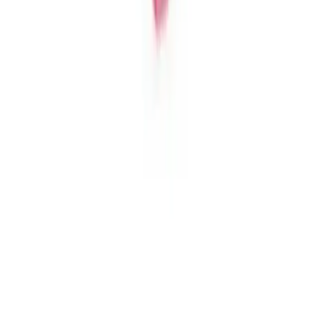
Karşılaştırma
Bilsem Set ve Dikkat Atölyesi Yayınları: 3-6 Yaş
Çocuklar İçin Eğitim Setlerinin Karşılaştırması
Bu makalede, 3-6 yaş çocuklar için tasarlanmış Bilsem Set ve
Dikkat Atölyesi Yayınları'nın eğitim setlerinin özellikleri, kullanıcı
yorumları ve karşılaştırmalı analizi sunuluyor.
Daha fazla bilgi edinin