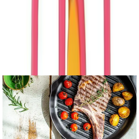
Yorumlar:
Yorum
0
Beğen
Ayın popüler yazıları