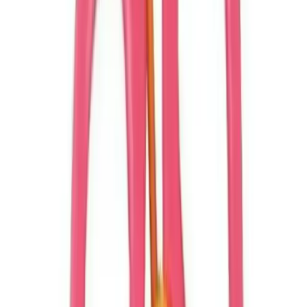
Min Fiyat
80.00
TL
Max Fiyat
99.00
TL
Min İndirim
0.0
%
Max İndirim
0.0
%
Product ID:
cocuklar-icin-guvenli-ve-eglenceli-sudor-pembe-
korumali-plastik-kagit-makas
Tarih:
2026-08-07
Paylaş:
f
𝕏