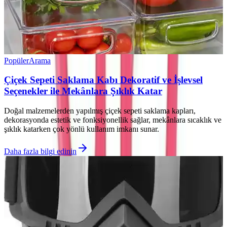
Popüler
Arama
Çiçek Sepeti Saklama Kabı Dekoratif ve İşlevsel
Seçenekler ile Mekânlara Şıklık Katar
Doğal malzemelerden yapılmış çiçek sepeti saklama kapları,
dekorasyonda estetik ve fonksiyonellik sağlar, mekânlara sıcaklık ve
şıklık katarken çok yönlü kullanım imkanı sunar.
Daha fazla bilgi edinin