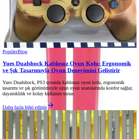
Popüler
Blog
Yues Dualshock Kablosuz Oyun Kolu: Ergonomik
ve Şık Tasarımıyla Oyun Deneyimini Geliştirir
Yues Dualshock, PS3 uyumlu kablosuz oyun kolu, ergonomik
tasarımı ve şık görünümüyle uzun oyun seanslarında konfor sağlar,
dayanıklılık ve kolay kullanım sunar.
Daha fazla bilgi edinin