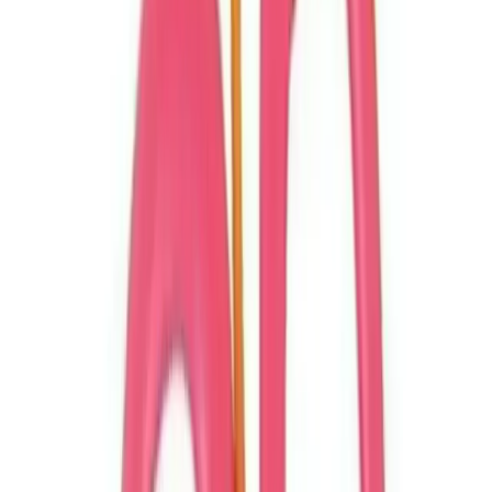
ve kullanışlı bir üründür. Ergonomik yapısı ve renkli tasarımı ile
çocukların ilgisini çekmeyi başarır. Güvenlik önlemleri sayesinde
ebeveynlerin içi rahat ederken, kullanıcı geri bildirimleri de ürünün
performansı hakkında fikir verir.
Her ne kadar bazı kullanıcılar, kesim gücü veya kör noktası gibi
teknik sorunlar yaşasa da, genel olarak ürün, eğitim ve eğlence
amaçlı kullanımlar için ideal bir seçenek olarak öne çıkar.
Çocukların güvenli ve eğlenceli bir şekilde yaratıcılıklarını ortaya
koyabileceği, dayanıklı ve estetik tasarıma sahip bir makas arayanlar
için tercih edilebilir bir ürün olarak değerlendirilmelidir.
Tarzını seçmeden önce
genel bakış
sana hızlıca yardımcı olur.
Fiyat Bilgileri
Farklı platformlardaki fiyat trendleri
🛒
Hepsiburada
🛍️
Trendyol
Seçili Platform:
Trendyol
ℹ️ Sadece Trendyol'da fiyat mevcut
Gün başına
✗
Hafta başına
✗
Ay başına
✗
Yıl başına
Yıl Başına Fiyatlar