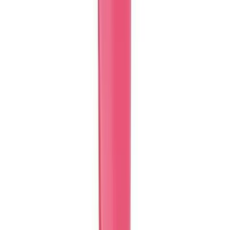
Kitaplarının Karşılaştırması
Minnie Mouse ve Unicorn temalı çocuk boyama kitaplarının
özellikleri, içerikleri ve kullanıcı yorumlarıyla karşılaştırması,
ebeveynlerin ve çocukların tercihine rehberlik eder.
Daha fazla bilgi edinin
Karşılaştırma