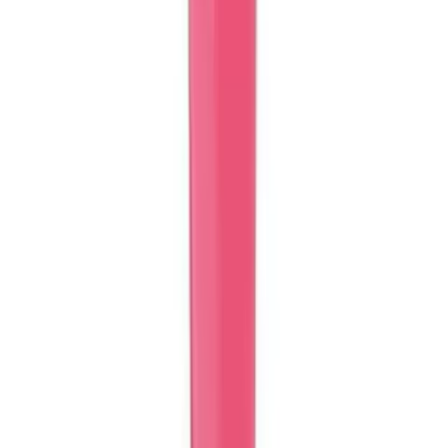
Çocuklar için su ile boyama özellikli Magic Water setleri, peri,
orman, uzay ve astronot temalarıyla eğlence ve eğitim bir arada
sunar, gelişimi destekler.
Daha fazla bilgi edinin
Karşılaştırma
Çocuklar İçin Minnie Mouse ve Unicorn Boyama