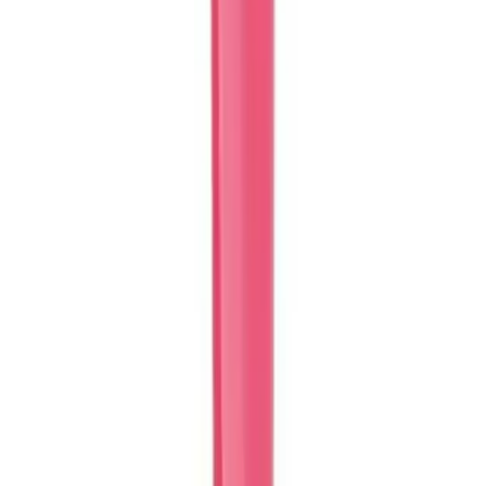
Blog
Çocuklar için Renkli Palyaço Kostüm Seti Peruk ve
Burun Aksesuarları
Çocuklar için renkli ve eğlenceli palyaço kostüm seti, peruk ve
burun ile hayal dünyalarını genişletir, kolay kullanım ve yüksek
kalite sunar.
Daha fazla bilgi edinin