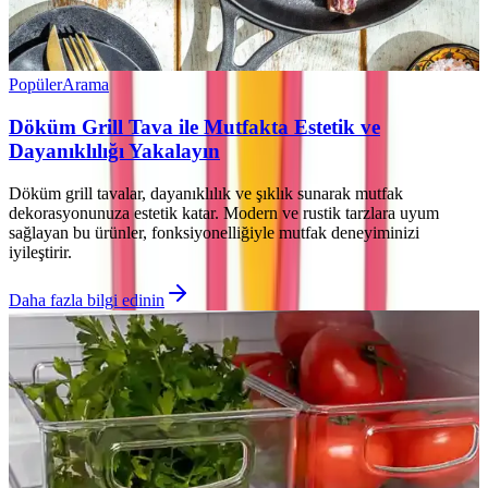
Popüler
Arama
Döküm Grill Tava ile Mutfakta Estetik ve
Dayanıklılığı Yakalayın
Döküm grill tavalar, dayanıklılık ve şıklık sunarak mutfak
dekorasyonunuza estetik katar. Modern ve rustik tarzlara uyum
sağlayan bu ürünler, fonksiyonelliğiyle mutfak deneyiminizi
iyileştirir.
Daha fazla bilgi edinin