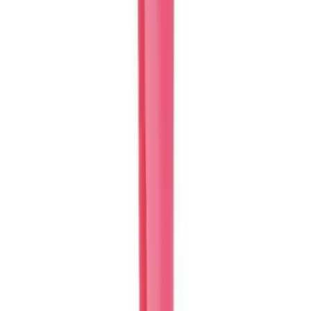
Karşılaştırma
Yetişkinler İçin Mandala ve Desenlerle Renkli
Boyama Kitapları İncelemesi
İki farklı yetişkin boyama kitabı seti, detaylı desenler ve kaliteli
yapraklar sunar. Birinde kalın yapraklar, diğerinde perforajlı sayfalar
bulunur, boyama deneyimini zenginleştirir.
Daha fazla bilgi edinin