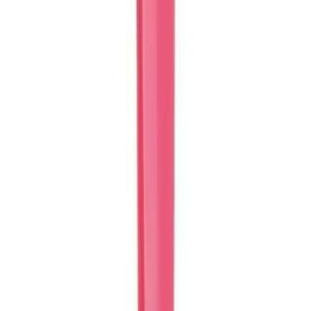
Karşılaştırma
Çocuklar İçin Boyama Ürünleri Karşılaştırması:
Prensesler Kitabı ve Dev Boyama Kağıdı
İki farklı çocuk boyama ürünü olan Prensesler Boyama Kitabı ve
Dev Boyama Kağıdı, eğlence ve eğitim açısından detaylı
karşılaştırılıyor. Her biri çocukların gelişimine katkı sağlar.
Daha fazla bilgi edinin