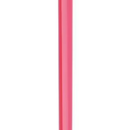
Karşılaştırma
Çocuklar İçin En İyi Sticker Kitapları
Karşılaştırması Parıltı ve Yükselen Zeka Yayınları
2022 yılında çıkan iki popüler çocuk sticker kitabı seti, farklı
özellikleriyle ebeveynlerin ve eğitimcilerin ilgisini çekiyor. Her biri
motor becerilerini ve hayal gücünü destekliyor.
Daha fazla bilgi edinin