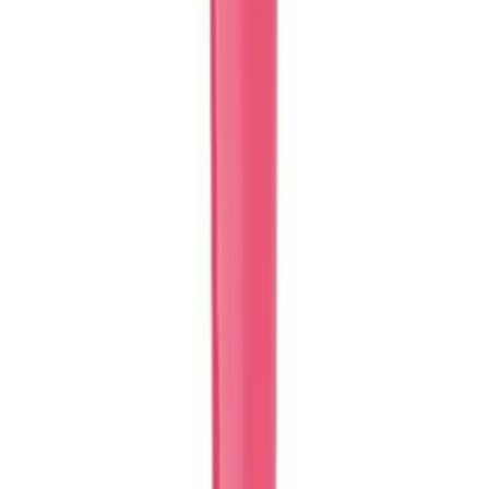
Gönül Yayıncılık Mandala Boyama Setleri
Karşılaştırması: Yetişkin ve Çocuklar İçin En İyi
Seçenekler
Gönül Yayıncılık'ın mandala boyama setleri, stres atmak ve
yaratıcılığı artırmak isteyenler için ideal. Çocuklar ve yetişkinler için
uygun olan bu setler, canlı renkler ve detaylı desenlerle keyifli
zaman geçirme imkânı sunuyor.
Daha fazla bilgi edinin