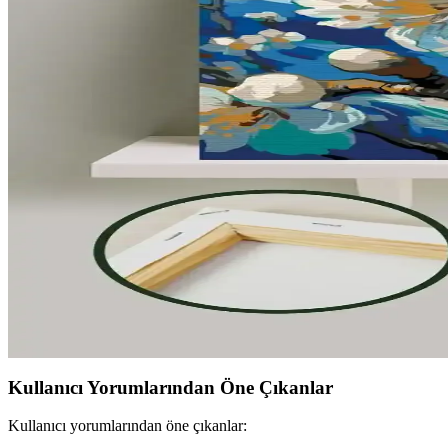
Çocuklu evlerde koridor dekorasyonunda güvenlik ve estetik ön plandad
Tryon Kidz Çocuk Kaleci Eldiveni Sarı: Dayanıklı v
Tryon Kidz Sarı çocuk kaleci eldiveni, dayanıklı malzemeleri ve ayarl
Çocuklar İçin Boyama ve Eğlence Setleri Karşılaştırma
İki popüler çocuk boyama kitabı ve etkinlik setinin detaylı karşılaşt
Stabilo Point 88 İnce Keçe Uçlu Kalem: Renkli Yazım
Stabilo Point 88, canlı renkleri, dayanıklı yapısı ve güvenli tasarımıyla
Palmiye Hobi Sanat ve Wombhobby Neo Felsefe Sayıla
İki farklı sayılarla boyama seti olan Palmiye Hobi Sanat ve Wombhobby N
avantajları anlatılıyor.
Kullanıcı Yorumlarından Öne Çıkanlar
Kullanıcı yorumlarından öne çıkanlar: