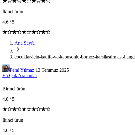
İkinci ürün
4.6
/
5
Ana Sayfa
cocuklar-icin-kadife-ve-kapusonlu-bornoz-karsilastirmasi-han
Feral Yılmaz
·
13 Temmuz 2025
En Çok Arananlar
Birinci ürün
4.8
/
5
İkinci ürün
4.6
/
5