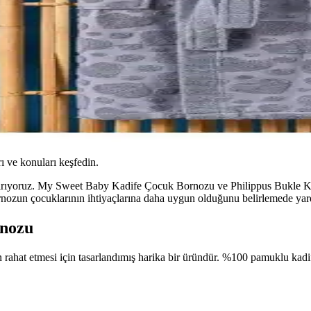
ı ve konuları keşfedin.
laştırıyoruz. My Sweet Baby Kadife Çocuk Bornozu ve Philippus Bukle 
rnozun çocuklarının ihtiyaçlarına daha uygun olduğunu belirlemede yard
rnozu
ahat etmesi için tasarlandımış harika bir üründür. %100 pamuklu kadi