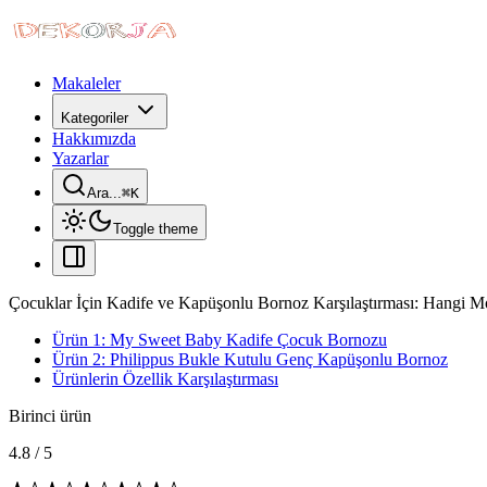
Makaleler
Kategoriler
Hakkımızda
Yazarlar
Ara...
⌘
K
Toggle theme
Çocuklar İçin Kadife ve Kapüşonlu Bornoz Karşılaştırması: Hangi
Ürün 1: My Sweet Baby Kadife Çocuk Bornozu
Ürün 2: Philippus Bukle Kutulu Genç Kapüşonlu Bornoz
Ürünlerin Özellik Karşılaştırması
Birinci ürün
4.8
/
5