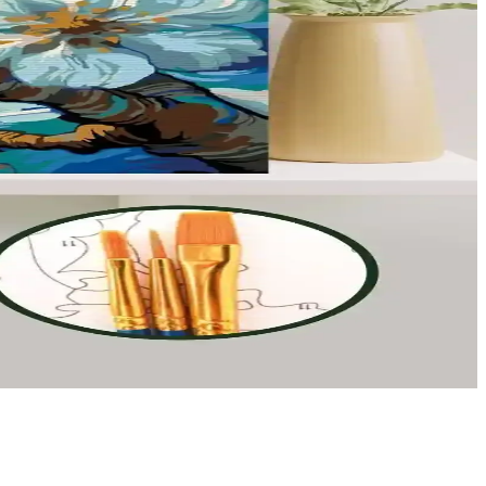
m güvenli hem şık alanlar yaratılır.
lü ve esnek tasarımıyla sahada fark yaratır.
uz.
ması, sanatsal becerilerin geliştirilmesine ve stres atmaya yönelik