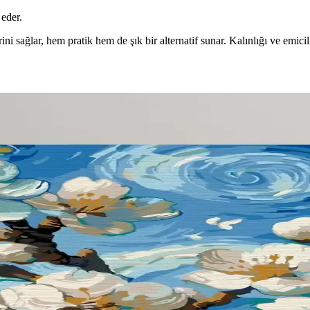
 eder.
 sağlar, hem pratik hem de şık bir alternatif sunar. Kalınlığı ve emiciliğ
siyonel ve Estetik Yaklaşımlar
arla çocukların konforunu artırırken gizlilik ve yaratıcılığı destekley
ik Dekorasyon Yöntemleri
ve depolama çözümleriyle hem işlevsel hem estetik yaşam alanları ol
in Önemi
Yere değen perdeler şık görünse de, evcil hayvan ve çocuklu evlerde kısa
k ve Estetik Çözümler