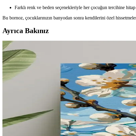
Farklı renk ve beden seçenekleriyle her çocuğun tercihine hitap
Bu bornoz, çocuklarınızın banyodan sonra kendilerini özel hissetmelerini
Ayrıca Bakınız
Mikro Anaokullarında Pencere Kenarı Tasarımı: Fonk
Mikro anaokullarında pencere kenarları, doğal renkler ve yumuşak dokul
Dar ve Çok Amaçlı Mekanlarda Fonksiyonel ve Estet
Dar ve çok amaçlı mekanlarda doğru mobilya seçimi, renk kullanımı 
alınmalıdır.
Perde Uzunluğu Seçiminde Estetik ve Pratik Dengen
Perde uzunluğu, estetik ve işlevselliği etkileyen önemli bir unsurdur. 
Çocuklu Evler İçin Koridor Dekorasyonunda Güvenli