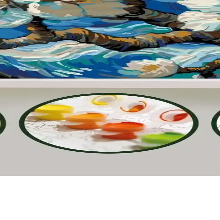
ır. Dayanıklı malzemeler, sıcak renkler ve fonksiyonel mobilyalarla he
e Konforlu Spor Ekipmanı
anabilir yapısıyla güvenli ve konforlu futbol deneyimi sunar. Uzun ömür
sı En İyi Seçenekler ve Özellikler
ırmasıyla, en uygun eğlence ve eğitim ürününü seçmenize yardımcı oluyor
 ve Çizim İçin Yüksek Performanslı Kalem
 okul ve sanat projeleri için ideal ince keçe uçlu kalemdir.
rla Boyama Setlerinin Karşılaştırması
eo Felsefe'nin özellikleri ve kullanıcı yorumlarıyla detaylı karşılaştır