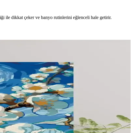
i ile dikkat çeker ve banyo rutinlerini eğlenceli hale getirir.
en çok yönlü alanlar sunar.
uşturmak mümkündür. Mekanın amacı ve çocuk oyun alanları dikkate
 perdeler temizlik ve dayanıklılık açısından avantaj sağlar.