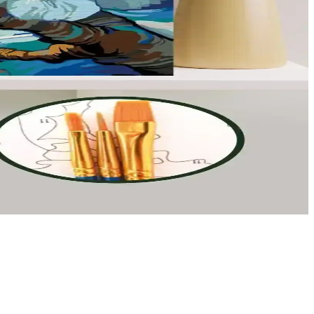
lü ve esnek tasarımıyla sahada fark yaratır.
uz.
ması, sanatsal becerilerin geliştirilmesine ve stres atmaya yönelik