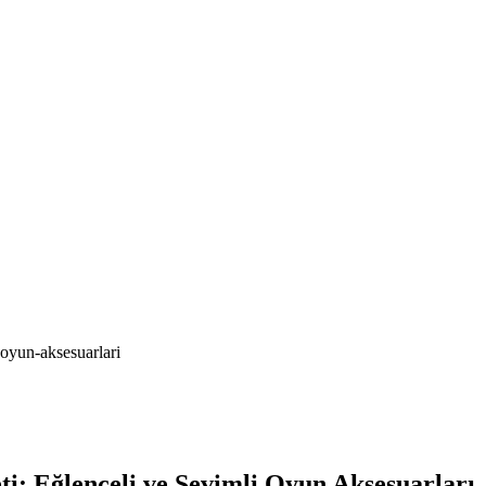
-oyun-aksesuarlari
ti: Eğlenceli ve Sevimli Oyun Aksesuarları