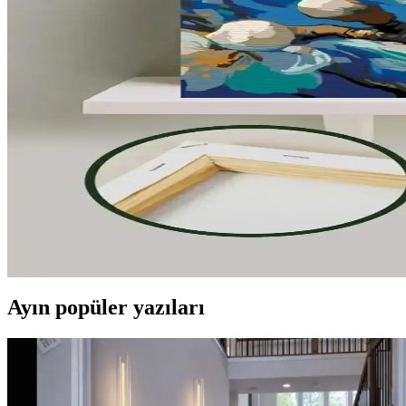
Tryon Kidz Sarı çocuk kaleci eldiveni, dayanıklı malzemeleri ve ayarl
Çocuklar İçin Boyama ve Eğlence Setleri Karşılaştırma
İki popüler çocuk boyama kitabı ve etkinlik setinin detaylı karşılaşt
Stabilo Point 88 İnce Keçe Uçlu Kalem: Renkli Yazım
Stabilo Point 88, canlı renkleri, dayanıklı yapısı ve güvenli tasarımıyla
Palmiye Hobi Sanat ve Wombhobby Neo Felsefe Sayıla
İki farklı sayılarla boyama seti olan Palmiye Hobi Sanat ve Wombhobby N
avantajları anlatılıyor.
Ayın popüler yazıları