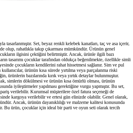
tasarlanmıştır. Set, beyaz renkli kelebek kanatları, taç ve asa içerir,
lerde olup, rahatlıkla takıp çıkarması mümkündür. Ürünün genel
ların ilgisini çektiğini belirtmiştir. Ancak, ürünle ilgili bazı
ların tasarımı çocuklar tarafından oldukça beğenilmekte, özellikle simli
ayesinde çocukların kendilerini rahat hissetmesi sağlanır. Sim ve pul
zı kullanıcılar, ürünün kısa sürede yırtılma veya parçalanma riski
in, ürünlerin bazılarında kırık veya yırtık detaylar bulunmuştur.
Ancak, simlerin dökülmesi ve ürünün kısa ömürlü olması, ürünün
usunda iyileştirmeler yapılması gerektiğine vurgu yapmıştır. Bu set,
ipariş verilebilir. Kurumsal müşterilere özel fatura seçeneği de
isinde kargoya verilebilir ve ertesi gün elinizde olabilir. Genel olarak,
r üründür. Ancak, ürünün dayanıklılığı ve malzeme kalitesi konusunda
 Bu ürün, çocuklar için ideal bir parti ve oyun seti olarak tercih