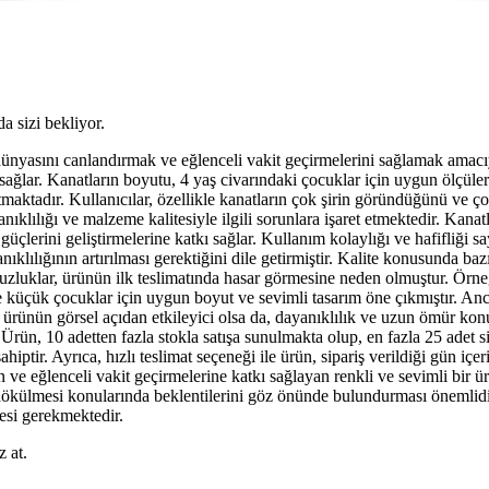
da sizi bekliyor.
nyasını canlandırmak ve eğlenceli vakit geçirmelerini sağlamak amacıyla 
 sağlar. Kanatların boyutu, 4 yaş civarındaki çocuklar için uygun ölçü
ktadır. Kullanıcılar, özellikle kanatların çok şirin göründüğünü ve çocuk
nıklılığı ve malzeme kalitesiyle ilgili sorunlara işaret etmektedir. Kanat
güçlerini geliştirmelerine katkı sağlar. Kullanım kolaylığı ve hafifliği s
nıklılığının artırılması gerektiğini dile getirmiştir. Kalite konusunda ba
uzluklar, ürünün ilk teslimatında hasar görmesine neden olmuştur. Örneğ
ikle küçük çocuklar için uygun boyut ve sevimli tasarım öne çıkmıştır. 
, ürünün görsel açıdan etkileyici olsa da, dayanıklılık ve uzun ömür kon
. Ürün, 10 adetten fazla stokla satışa sunulmakta olup, en fazla 25 adet s
iptir. Ayrıca, hızlı teslimat seçeneği ile ürün, sipariş verildiği gün içer
en ve eğlenceli vakit geçirmelerine katkı sağlayan renkli ve sevimli bi
 dökülmesi konularında beklentilerini göz önünde bulundurması önemlidir.
mesi gerekmektedir.
 at.