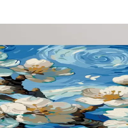
siyonel ve Estetik Yaklaşımlar
arla çocukların konforunu artırırken gizlilik ve yaratıcılığı destekley
ik Dekorasyon Yöntemleri
ve depolama çözümleriyle hem işlevsel hem estetik yaşam alanları ol
in Önemi
Yere değen perdeler şık görünse de, evcil hayvan ve çocuklu evlerde kısa
k ve Estetik Çözümler
ır. Dayanıklı malzemeler, sıcak renkler ve fonksiyonel mobilyalarla he
e Konforlu Spor Ekipmanı