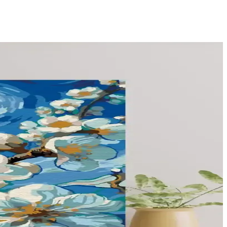
en çok yönlü alanlar sunar.
uşturmak mümkündür. Mekanın amacı ve çocuk oyun alanları dikkate
 perdeler temizlik ve dayanıklılık açısından avantaj sağlar.
m güvenli hem şık alanlar yaratılır.