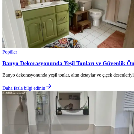
Popüler
Banyo Dekorasyonunda Yeşil Tonları ve Güvenlik Önle
Banyo dekorasyonunda yeşil tonlar, altın detaylar ve çiçek desenleriyl
Daha fazla bilgi edinin