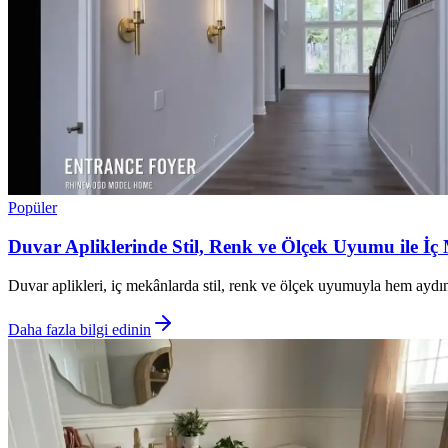
Popüler
Duvar Apliklerinde Stil, Renk ve Ölçek Uyumu ile 
Duvar aplikleri, iç mekânlarda stil, renk ve ölçek uyumuyla hem aydın
Daha fazla bilgi edinin