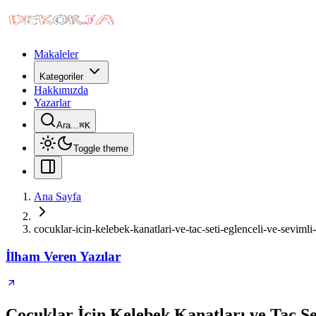
Makaleler
Kategoriler
Hakkımızda
Yazarlar
Ara...
⌘
K
Toggle theme
Ana Sayfa
cocuklar-icin-kelebek-kanatlari-ve-tac-seti-eglenceli-ve-sevimli
İlham Veren Yazılar
Çocuklar İçin Kelebek Kanatları ve Taç Se