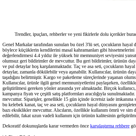
Trendler, ipuçları, rehberler ve yeni fikirlerle dolu içerikler bura
Genel Markalar tarafından sunulan bu özel 3'lü set, çocukların hayal dü
böylece küçüklerin kendilerini masal kahramanları gibi hissetmelerini
değerlendirmesi 4.4 yıldız ile yüksek bir memnuniyet seviyesini yansıtma
olumsuz geri bildirimler de mevcuttur. Bu geri bildirimler, ürünün daya
ve pul detaylar hoş karşılanmaktadır. Taç ve asa seti, çocukların hayal 
detaylar, zamanla dökülebilir veya aşınabilir. Kullanıcılar, ürünün daya
taşıdığını belirtmiştir. Kargo ve paketleme süreçlerinde yaşanan olums
Kullanıcılar, ürünle ilgili genel memnuniyetlerini paylaşırken, özell
geliştirilmesi gereken yönler arasında yer almaktadır. Birçok kullanıcı
kampanya fiyatı ve çeşitli satış platformları aracılığıyla sunulmaktadır
mevcuttur. Siparişler, genellikle 15 gün içinde ücretsiz iade imkanına sah
bu kelebek kanat, taç ve asa seti, çocukların hayal dünyasını genişlet
bazı eksiklikler mevcuttur. Alıcıların, özellikle kullanım ömrü ve sim
edilebilir, fakat uzun vadeli kullanım için ürünün kalitesinin geliştiril
Dekoratif dokunuşlarda karar vermeden önce
karşılaştırma rehbere
göz