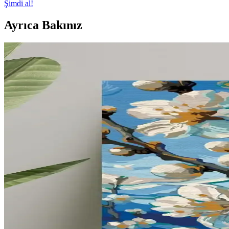
Şimdi al!
Ayrıca Bakınız
Mikro Anaokullarında Pencere Kenarı Tasarımı: Fonk
Mikro anaokullarında pencere kenarları, doğal renkler ve yumuşak dokul
Dar ve Çok Amaçlı Mekanlarda Fonksiyonel ve Estet
Dar ve çok amaçlı mekanlarda doğru mobilya seçimi, renk kullanımı 
alınmalıdır.
Perde Uzunluğu Seçiminde Estetik ve Pratik Dengen
Perde uzunluğu, estetik ve işlevselliği etkileyen önemli bir unsurdur. 
Çocuklu Evler İçin Koridor Dekorasyonunda Güvenli
Çocuklu evlerde koridor dekorasyonunda güvenlik ve estetik ön plandad
Tryon Kidz Çocuk Kaleci Eldiveni Sarı: Dayanıklı v