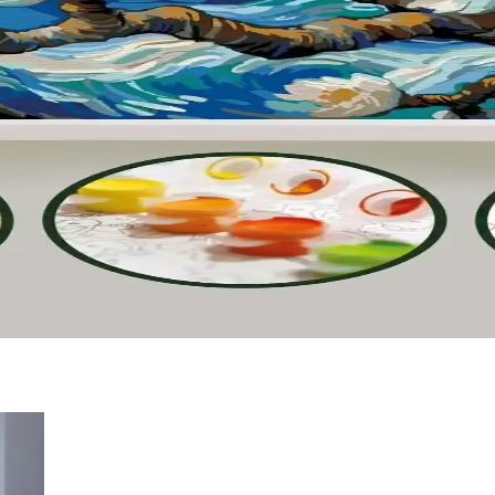
anabilir yapısıyla güvenli ve konforlu futbol deneyimi sunar. Uzun ömür
sı En İyi Seçenekler ve Özellikler
ırmasıyla, en uygun eğlence ve eğitim ürününü seçmenize yardımcı oluyor
 ve Çizim İçin Yüksek Performanslı Kalem
 okul ve sanat projeleri için ideal ince keçe uçlu kalemdir.
rla Boyama Setlerinin Karşılaştırması
eo Felsefe'nin özellikleri ve kullanıcı yorumlarıyla detaylı karşılaştır