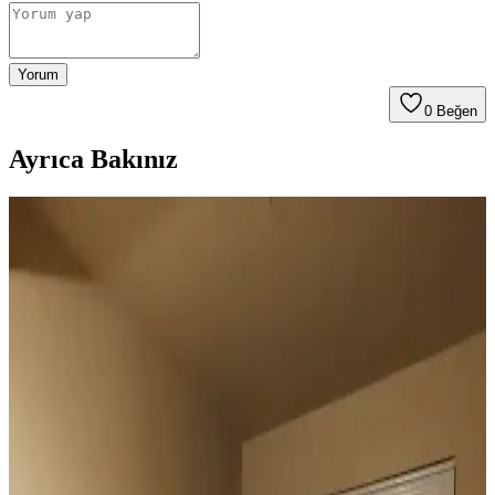
Yorum
0
Beğen
Ayrıca Bakınız
Duvar Rengiyle Uyumlu Perde Seçimi: Yeşil,
Turuncu ve Kahverenginin Mekâna Etkisi
Duvar rengine uyumlu perde seçimi, mekânın atmosferini belirler.
Yeşil tonlar doğal sakinlik sunarken, turuncu ve kahverengi sıcaklık
katar. Kalın keten ve karartma perdeler ışık kontrolünde avantaj
sağlar.
Geniş Pencereler İçin Fonksiyonel ve Estetik Perde
Seçenekleri ve Çözümleri
Geniş pencereler için hücresel stor, iki stor perde kullanımı, rulo stor
ve pencere filmleri gibi işlevsel ve estetik perde seçenekleri manzara