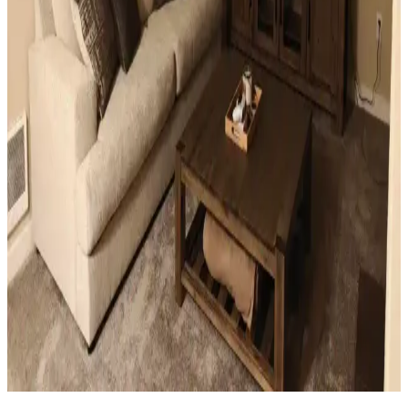
Sıcak Tonlu Mekanlarda Perde ve Perde Çubuğu
Seçimi İçin Estetik ve Fonksiyonel Rehber
Sıcak beyaz duvarlar ve açık kahverengi zeminlerde perde ve perde
çubuğu seçimi, estetik ve fonksiyonel açıdan mekanın atmosferini
belirler. Doğru renk ve malzeme tercihleri mekana sıcaklık ve uyum
katar.
Ev Dekorasyonunda Küçük Dokunuşlarla
Mekanların Kişisel ve Estetik Dönüşümü
Ev dekorasyonunda aydınlatma, halı, sanat eserleri ve mobilya
uyumu gibi küçük ama etkili dokunuşlar, mekanların kişisel ve
estetik görünümünü önemli ölçüde değiştirir.
Küçük Oturma Odası Dekorasyonunda Denge ve
Katmanlama Teknikleriyle Alanı Genişletme
Küçük oturma odalarında perde, aydınlatma, mobilya ve dekorasyon
seçimleriyle denge ve katmanlama sağlanarak alan görsel olarak
genişletilir ve fonksiyonellik artırılır.