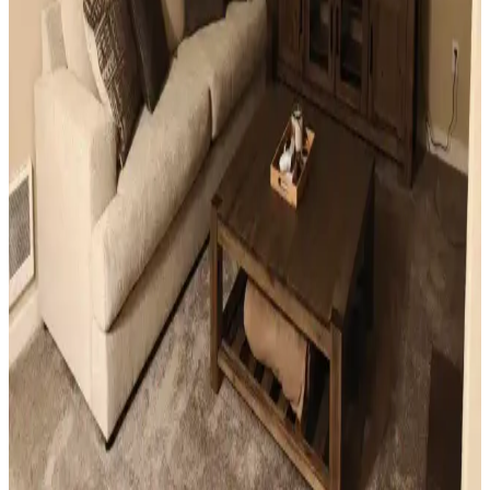
fonksiyonel çözümler sunar.
Sıcak Tonlu Mekanlarda Perde ve Perde Çubuğu
Seçimi İçin Estetik ve Fonksiyonel Rehber
Sıcak beyaz duvarlar ve açık kahverengi zeminlerde perde ve perde
çubuğu seçimi, estetik ve fonksiyonel açıdan mekanın atmosferini
belirler. Doğru renk ve malzeme tercihleri mekana sıcaklık ve uyum
katar.
Ev Dekorasyonunda Küçük Dokunuşlarla
Mekanların Kişisel ve Estetik Dönüşümü
Ev dekorasyonunda aydınlatma, halı, sanat eserleri ve mobilya
uyumu gibi küçük ama etkili dokunuşlar, mekanların kişisel ve
estetik görünümünü önemli ölçüde değiştirir.
Küçük Oturma Odası Dekorasyonunda Denge ve
Katmanlama Teknikleriyle Alanı Genişletme
Küçük oturma odalarında perde, aydınlatma, mobilya ve dekorasyon
seçimleriyle denge ve katmanlama sağlanarak alan görsel olarak
genişletilir ve fonksiyonellik artırılır.