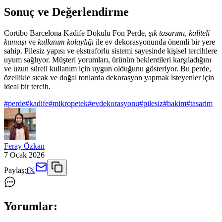
Sonuç ve Değerlendirme
Cortibo Barcelona Kadife Dokulu Fon Perde,
şık tasarımı
,
kaliteli
kumaşı
ve
kullanım kolaylığı
ile ev dekorasyonunda önemli bir yere
sahip. Pilesiz yapısı ve ekstraforlu sistemi sayesinde kişisel tercihlere
uyum sağlıyor. Müşteri yorumları, ürünün beklentileri karşıladığını
ve uzun süreli kullanım için uygun olduğunu gösteriyor. Bu perde,
özellikle sıcak ve doğal tonlarda dekorasyon yapmak isteyenler için
ideal bir tercih.
#
perde
#
kadife
#
mikropetek
#
evdekorasyonu
#
pilesiz
#
bakim
#
tasarim
Feray Özkan
7 Ocak 2026
Paylaş:
f
𝕏
Yorumlar: