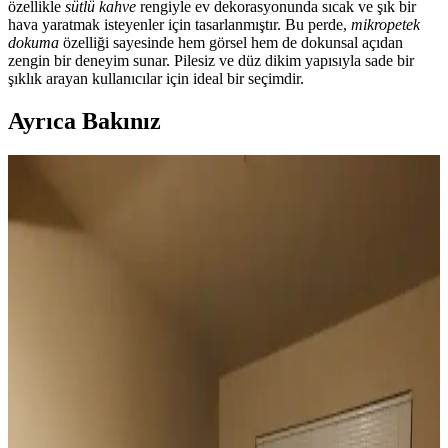
özellikle
sütlü kahve
rengiyle ev dekorasyonunda sıcak ve şık bir
hava yaratmak isteyenler için tasarlanmıştır. Bu perde,
mikropetek
dokuma
özelliği sayesinde hem görsel hem de dokunsal açıdan
zengin bir deneyim sunar. Pilesiz ve düz dikim yapısıyla sade bir
şıklık arayan kullanıcılar için ideal bir seçimdir.
Ayrıca Bakınız
Duvar Rengiyle Uyumlu Perde Seçimi: Yeşil,
Turuncu ve Kahverenginin Mekâna Etkisi
Duvar rengine uyumlu perde seçimi, mekânın atmosferini belirler.
Yeşil tonlar doğal sakinlik sunarken, turuncu ve kahverengi sıcaklık
katar. Kalın keten ve karartma perdeler ışık kontrolünde avantaj
sağlar.
Geniş Pencereler İçin Fonksiyonel ve Estetik Perde
Seçenekleri ve Çözümleri
Geniş pencereler için hücresel stor, iki stor perde kullanımı, rulo stor
ve pencere filmleri gibi işlevsel ve estetik perde seçenekleri manzara
engellenmeden ışık kontrolü sağlar.