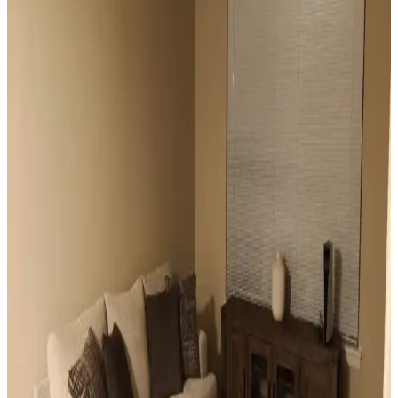
Vintage Yatakların Yatak Odası Düzenine Etkisi ve
Mekâna Uyum Sağlama Yöntemleri
Vintage yatakların mekâna uyumu, boyut ve yerleşim planlaması ile
renk ve dekorasyon uyumu, kişisel tercihlerle dengelenerek yatak
odasında estetik ve fonksiyonellik sağlanır.
Odanızı Geliştirmenin Yolları: Perde, Aydınlatma ve
Dekorasyon İpuçlarıyla Atmosferi Yenileme
Odanızın atmosferini perde seçimi, aydınlatma, duvar renkleri ve
mobilya düzenlemeleriyle nasıl geliştirebileceğinizi anlatan kapsamlı
öneriler sunulmaktadır. Küçük değişikliklerle mekânda büyük
farklar yaratabilirsiniz.
Mutfak Pencereleri İçin Estetik ve Fonksiyonel
Perde ile Jaluzi Seçenekleri
Mutfak pencereleri için perde ve jaluzi seçiminde mevcut pencere
durumu, kullanım alışkanlıkları ve dekorasyon tarzı önemlidir.
Roman storlar, bambu jaluziler ve dekoratif filmler estetik ve
fonksiyonel çözümler sunar.