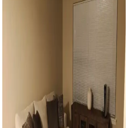
engellenmeden ışık kontrolü sağlar.
Vintage Yatakların Yatak Odası Düzenine Etkisi ve
Mekâna Uyum Sağlama Yöntemleri
Vintage yatakların mekâna uyumu, boyut ve yerleşim planlaması ile
renk ve dekorasyon uyumu, kişisel tercihlerle dengelenerek yatak
odasında estetik ve fonksiyonellik sağlanır.
Odanızı Geliştirmenin Yolları: Perde, Aydınlatma ve
Dekorasyon İpuçlarıyla Atmosferi Yenileme
Odanızın atmosferini perde seçimi, aydınlatma, duvar renkleri ve
mobilya düzenlemeleriyle nasıl geliştirebileceğinizi anlatan kapsamlı
öneriler sunulmaktadır. Küçük değişikliklerle mekânda büyük
farklar yaratabilirsiniz.
Mutfak Pencereleri İçin Estetik ve Fonksiyonel
Perde ile Jaluzi Seçenekleri
Mutfak pencereleri için perde ve jaluzi seçiminde mevcut pencere
durumu, kullanım alışkanlıkları ve dekorasyon tarzı önemlidir.
Roman storlar, bambu jaluziler ve dekoratif filmler estetik ve