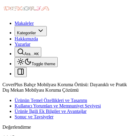
Makaleler
Kategoriler
Hakkımızda
Yazarlar
Ara...
⌘
K
Toggle theme
CoverPlus Bahçe Mobilyası Koruma Örtüsü: Dayanıklı ve Pratik
Dış Mekan Mobilyası Koruma Çözümü
Ürünün Temel Özellikleri ve Tasarımı
Kullanıcı Yorumları ve Memnuniyet Seviyesi
Ürünle İlgili Ek Bilgiler ve Avantajlar
Sonuç ve Tavsiyeler
Değerlendirme