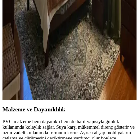
açısından önemlidir. Koyu tonlar, sıcak renkler ve doğal ahşap
görünümü seçenekleriyle estetik sonuçlar elde edilir.
Ev Kütüphanesi Yenileme: Renk, Dekorasyon ve
Konforun Dengeli Buluşması
Ev kütüphanesi yenilemesinde renklerin rahatlatıcı etkisi, kişisel
dekoratif öğeler ve konforlu mobilyalar ön plandadır. Tavan boyama
ve raf düzeni mekânın atmosferini zenginleştirir.
Yatak Odası Düzeni ve Dekorasyonunda Doğru
Yerleşim ve Tasarım İpuçları
Yatak odasında doğru mobilya yerleşimi, renk uyumu, aydınlatma
ve kişisel dokunuşlarla mekanın fonksiyonelliği ve estetiği artırılır.
Bu ipuçlarıyla odanız daha dengeli ve sıcak bir hale gelir.
Malzeme ve Dayanıklılık
PVC malzeme hem dayanıklı hem de hafif yapısıyla günlük
kullanımda kolaylık sağlar. Suya karşı mükemmel direnç gösterir ve
uzun vadeli kullanımda formunu korur. Ayrıca ahşap mobilyaların
çatlama ve çürümesini geciktirmeye yardımcı olur böylece