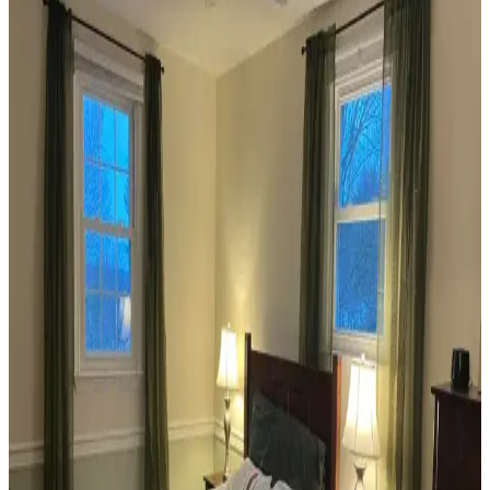
Uyumu, Mobilya Yerleşimi ve Estetik İncelemesi
Reddit tartışması üzerinden ev dekorasyonunda renk uyumu,
mobilya yerleşimi ve aksesuar dengesi gibi unsurların yaşam
alanlarının estetik ve fonksiyonelliğini nasıl etkilediği inceleniyor.
Veranda Dekorasyonunda Bitki Seçimi, Aydınlatma
ve Mobilya Düzenlemeleriyle Estetik İyileştirme
Yöntemleri
Veranda dekorasyonunda bitkiler, halılar, aydınlatma ve mobilyaların
uyumlu kullanımı mekânı daha davetkâr ve fonksiyonel kılar. Doğru
seçimler verandanın atmosferini ve dış görünümünü güçlendirir.
Habitat'tan İkinci El Mobilya Alımı ve Ev
Dekorasyonunda Stil Oluşturma Yöntemleri
Habitat mağazalarından ikinci el mobilya alımı, ekonomik ve özgün
dekorasyon için fırsatlar sunar. Doğru seçim, temizlik ve stil
oluşturma evin atmosferini belirler.
Teal Renkli Sandalyenin Halı ve Dolapla
Uyumunda Renk Tonları ve Aksesuarların Rolü