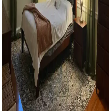
Teal renkli sandalyenin halı ve dolapla uyumu, doğru renk tonları ve
aksesuar seçimiyle sağlanır. Halıdaki mavi-yeşil alt tonlar ve sıcak
ahşap dolap, teal rengini öne çıkarır, aksesuarlar ise denge oluşturur.
Yan Sehpa Boyama Renk Seçenekleri ve
Dekorasyon Uyumu İçin Rehber
Yan sehpa boyamada renk seçimi, mobilya ve dekorasyon uyumu
açısından önemlidir. Koyu tonlar, sıcak renkler ve doğal ahşap
görünümü seçenekleriyle estetik sonuçlar elde edilir.
Ev Kütüphanesi Yenileme: Renk, Dekorasyon ve
Konforun Dengeli Buluşması
Ev kütüphanesi yenilemesinde renklerin rahatlatıcı etkisi, kişisel
dekoratif öğeler ve konforlu mobilyalar ön plandadır. Tavan boyama
ve raf düzeni mekânın atmosferini zenginleştirir.
Yatak Odası Düzeni ve Dekorasyonunda Doğru
Yerleşim ve Tasarım İpuçları
Yatak odasında doğru mobilya yerleşimi, renk uyumu, aydınlatma