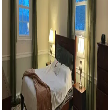
Veranda dekorasyonunda bitkiler, halılar, aydınlatma ve mobilyaların
uyumlu kullanımı mekânı daha davetkâr ve fonksiyonel kılar. Doğru
seçimler verandanın atmosferini ve dış görünümünü güçlendirir.
Habitat'tan İkinci El Mobilya Alımı ve Ev
Dekorasyonunda Stil Oluşturma Yöntemleri
Habitat mağazalarından ikinci el mobilya alımı, ekonomik ve özgün
dekorasyon için fırsatlar sunar. Doğru seçim, temizlik ve stil
oluşturma evin atmosferini belirler.
Teal Renkli Sandalyenin Halı ve Dolapla
Uyumunda Renk Tonları ve Aksesuarların Rolü
Teal renkli sandalyenin halı ve dolapla uyumu, doğru renk tonları ve
aksesuar seçimiyle sağlanır. Halıdaki mavi-yeşil alt tonlar ve sıcak
ahşap dolap, teal rengini öne çıkarır, aksesuarlar ise denge oluşturur.
Yan Sehpa Boyama Renk Seçenekleri ve
Dekorasyon Uyumu İçin Rehber
Yan sehpa boyamada renk seçimi, mobilya ve dekorasyon uyumu