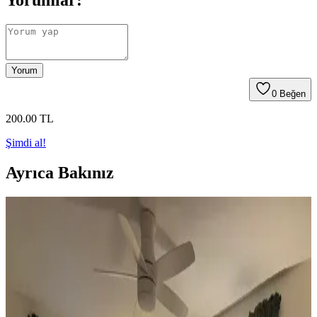
Yorumlar:
Yorum
0
Beğen
200
.00
TL
Şimdi al!
Ayrıca Bakınız
Koltuk ve Aksesuar Sandalyelerde Renk Uyumu ve
Dekorasyonda Görsel Denge Sağlama Yöntemleri
Koltuk ve aksesuar sandalyelerde renk uyumsuzluğu görsel rekabete
yol açabilir. Halı, perde, yastık ve mobilya yerleşimi ile renkler
dengelenerek mekanın estetik bütünlüğü sağlanır.
Ev Dekorasyonunda Denge ve Fonksiyonellik: Renk