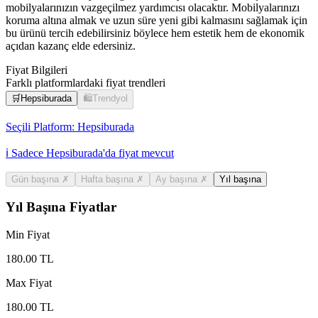
mobilyalarınızın vazgeçilmez yardımcısı olacaktır. Mobilyalarınızı
koruma altına almak ve uzun süre yeni gibi kalmasını sağlamak için
bu ürünü tercih edebilirsiniz böylece hem estetik hem de ekonomik
açıdan kazanç elde edersiniz.
Fiyat Bilgileri
Farklı platformlardaki fiyat trendleri
🛒
Hepsiburada
🛍️
Trendyol
Seçili Platform:
Hepsiburada
ℹ️ Sadece Hepsiburada'da fiyat mevcut
Gün başına
✗
Hafta başına
✗
Ay başına
✗
Yıl başına
Yıl Başına Fiyatlar
Min Fiyat
180.00
TL
Max Fiyat
180.00
TL