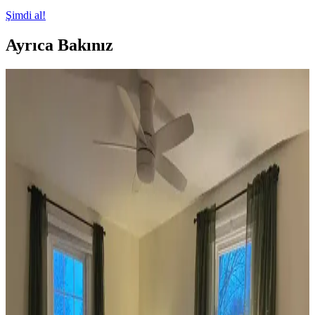
Şimdi al!
Ayrıca Bakınız
Koltuk ve Aksesuar Sandalyelerde Renk Uyumu ve
Dekorasyonda Görsel Denge Sağlama Yöntemleri
Koltuk ve aksesuar sandalyelerde renk uyumsuzluğu görsel rekabete
yol açabilir. Halı, perde, yastık ve mobilya yerleşimi ile renkler
dengelenerek mekanın estetik bütünlüğü sağlanır.
Ev Dekorasyonunda Denge ve Fonksiyonellik: Renk
Uyumu, Mobilya Yerleşimi ve Estetik İncelemesi
Reddit tartışması üzerinden ev dekorasyonunda renk uyumu,
mobilya yerleşimi ve aksesuar dengesi gibi unsurların yaşam
alanlarının estetik ve fonksiyonelliğini nasıl etkilediği inceleniyor.
Veranda Dekorasyonunda Bitki Seçimi, Aydınlatma
ve Mobilya Düzenlemeleriyle Estetik İyileştirme
Yöntemleri