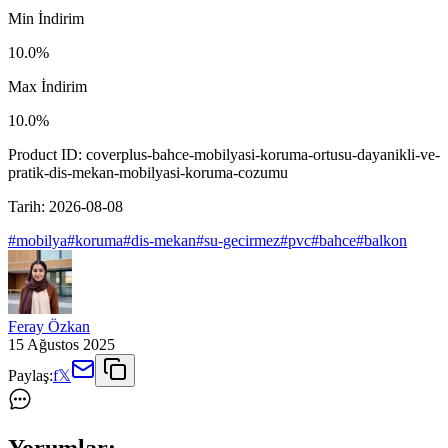
Min İndirim
10.0
%
Max İndirim
10.0
%
Product ID:
coverplus-bahce-mobilyasi-koruma-ortusu-dayanikli-ve-
pratik-dis-mekan-mobilyasi-koruma-cozumu
Tarih:
2026-08-08
#
mobilya
#
koruma
#
dis-mekan
#
su-gecirmez
#
pvc
#
bahce
#
balkon
Feray Özkan
15 Ağustos 2025
Paylaş:
f
𝕏