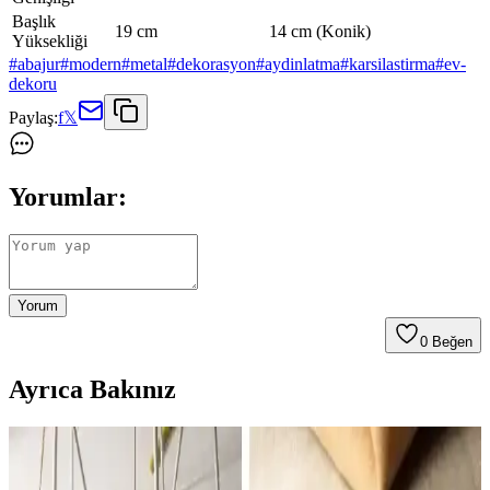
Başlık
19 cm
14 cm (Konik)
Yüksekliği
#
abajur
#
modern
#
metal
#
dekorasyon
#
aydinlatma
#
karsilastirma
#
ev-
dekoru
Paylaş:
f
𝕏
Yorumlar:
Yorum
0
Beğen
Ayrıca Bakınız
Yatak Odasında Abajur Seçimi ve Yerleşiminde
Boyut, Renk ve Işık Uyumu