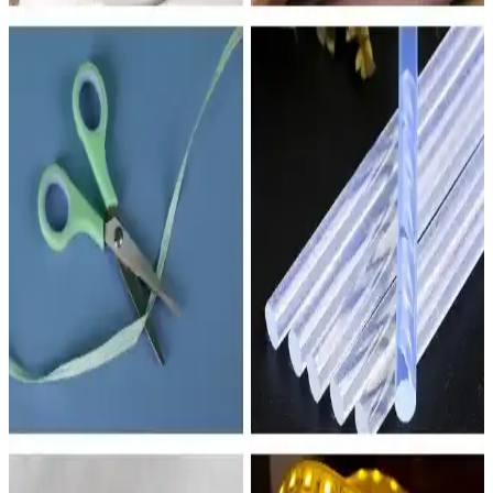
Koçtaş'ta bulunan abajur şapkaları, ev dekorasyonunda ışığı
yumuşatıp atmosfer yaratırken farklı tarz ve kumaş seçenekleriyle
estetik ve fonksiyonel aydınlatma sunar.
Modern ve Çok Fonksiyonlu LED Aydınlatma
Çözümleri: Neeko Uzaktan Kumandalı Abajur ve
Diğer Ürünler
Neeko uzaktan kumandalı LED abajur ve diğer ürünler, şık tasarım,
renk ve parlaklık ayarı, kolay kullanım ve enerji verimliliği ile iç
mekanlara estetik ve fonksiyonellik katıyor.
Yatak Odası Abajurları Karşılaştırması: Modern
Tasarımlar ve Kullanıcı Yorumları
İki farklı yatak odası abajuru detaylı karşılaştırması, tasarım,
malzeme ve kullanıcı geri bildirimleriyle ürünlerin fonksiyonelliği ve
estetiği hakkında bilgi sunar.
Deep Concept Creamaura ve Madame Coco Claire
Abajurlarının Detaylı Karşılaştırması