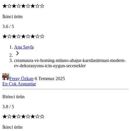
İkinci ürün
3.6
/
5
Ana Sayfa
creamaura-ve-homing-milano-abajur-karsilastirmasi-modern-
ev-dekorasyonu-icin-uygun-secenekler
Feray Özkan
·
6 Temmuz 2025
En Çok Arananlar
Birinci ürün
3.8
/
5
İkinci ürün