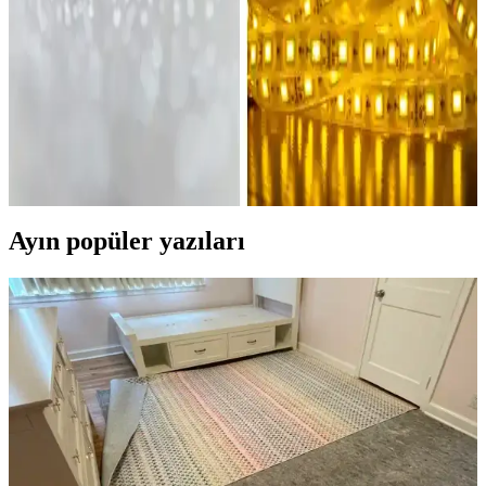
Boyut, malzeme, kullanım alanı ve tasarım özellikleriyle ilgili
bilgilerle seçim yapmanıza yardımcı oluyoruz.
Evde Abajur Yapımı İçin Temel Malzemeler ve
Pratik Yöntemler
Evde abajur yapımı için temel malzemeler ve pratik yöntemler
detaylıca ele alınıyor. Güvenlik ve estetik açıdan önemli ipuçlarıyla,
kişisel dekorasyon için özgün tasarımlar oluşturabilirsiniz.
Ayın popüler yazıları