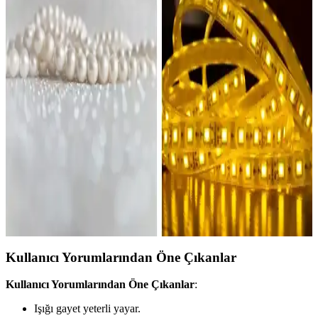
İki farklı abajur modeli Deep Concept Creamaura ve Madame Coco
Claire detaylı karşılaştırması, malzeme, tasarım, kullanım kolaylığı
ve kullanıcı deneyimleriyle değerlendirildi.
Homing Milano ve Vivido Abajur Modellerinin
Karşılaştırması ve Özellikleri
Homing Milano ve Vivido abajurlarını detaylı karşılaştırıyoruz.
Boyut, malzeme, kullanım alanı ve tasarım özellikleriyle ilgili
bilgilerle seçim yapmanıza yardımcı oluyoruz.
Evde Abajur Yapımı İçin Temel Malzemeler ve
Pratik Yöntemler
Evde abajur yapımı için temel malzemeler ve pratik yöntemler
detaylıca ele alınıyor. Güvenlik ve estetik açıdan önemli ipuçlarıyla,
kişisel dekorasyon için özgün tasarımlar oluşturabilirsiniz.
Kullanıcı Yorumlarından Öne Çıkanlar
Kullanıcı Yorumlarından Öne Çıkanlar
:
Işığı gayet yeterli yayar.