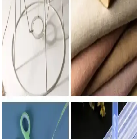
Yatak odasında abajur seçimi, boyut, renk ve ışık sıcaklığı gibi
faktörlerle odanın estetik ve fonksiyonel dengesini sağlar. Alternatif
aydınlatma çözümleri de değerlendirilebilir.
Yatak Odası ve Masa Lambası Abajur
Karşılaştırması: Malzeme, Tasarım ve Kullanıcı
Yorumları
İki farklı yatak odası abajuru ve masa lambası modelinin malzeme,
boyut, kullanım alanı ve kullanıcı geri bildirimleri detaylı şekilde
analiz edilerek, en uygun seçim için rehberlik sağlar.
Koçtaş'ta Abajur Şapkası: Ev Dekorasyonunda
Aydınlatmanın Estetik ve Fonksiyonel Rolü
Koçtaş'ta bulunan abajur şapkaları, ev dekorasyonunda ışığı
yumuşatıp atmosfer yaratırken farklı tarz ve kumaş seçenekleriyle
estetik ve fonksiyonel aydınlatma sunar.
Modern ve Çok Fonksiyonlu LED Aydınlatma
Çözümleri: Neeko Uzaktan Kumandalı Abajur ve
Diğer Ürünler