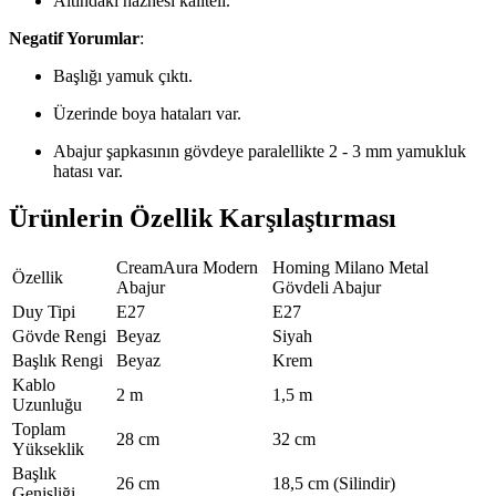
Altındaki haznesi kaliteli.
Negatif Yorumlar
:
Başlığı yamuk çıktı.
Üzerinde boya hataları var.
Abajur şapkasının gövdeye paralellikte 2 - 3 mm yamukluk
hatası var.
Ürünlerin Özellik Karşılaştırması
CreamAura Modern
Homing Milano Metal
Özellik
Abajur
Gövdeli Abajur
Duy Tipi
E27
E27
Gövde Rengi
Beyaz
Siyah
Başlık Rengi
Beyaz
Krem
Kablo
2 m
1,5 m
Uzunluğu
Toplam
28 cm
32 cm
Yükseklik
Başlık
26 cm
18,5 cm (Silindir)
Genişliği