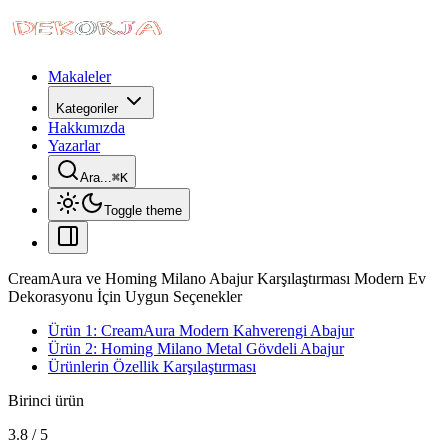
Makaleler
Kategoriler
Hakkımızda
Yazarlar
Ara...
⌘
K
Toggle theme
CreamAura ve Homing Milano Abajur Karşılaştırması Modern Ev
Dekorasyonu İçin Uygun Seçenekler
Ürün 1: CreamAura Modern Kahverengi Abajur
Ürün 2: Homing Milano Metal Gövdeli Abajur
Ürünlerin Özellik Karşılaştırması
Birinci ürün
3.8
/
5