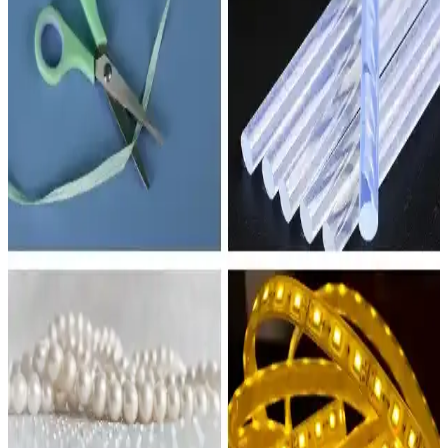
Neeko uzaktan kumandalı LED abajur ve diğer ürünler, şık tasarım,
renk ve parlaklık ayarı, kolay kullanım ve enerji verimliliği ile iç
mekanlara estetik ve fonksiyonellik katıyor.
Yatak Odası Abajurları Karşılaştırması: Modern
Tasarımlar ve Kullanıcı Yorumları
İki farklı yatak odası abajuru detaylı karşılaştırması, tasarım,
malzeme ve kullanıcı geri bildirimleriyle ürünlerin fonksiyonelliği ve
estetiği hakkında bilgi sunar.
Deep Concept Creamaura ve Madame Coco Claire
Abajurlarının Detaylı Karşılaştırması
İki farklı abajur modeli Deep Concept Creamaura ve Madame Coco
Claire detaylı karşılaştırması, malzeme, tasarım, kullanım kolaylığı
ve kullanıcı deneyimleriyle değerlendirildi.
Homing Milano ve Vivido Abajur Modellerinin
Karşılaştırması ve Özellikleri
Homing Milano ve Vivido abajurlarını detaylı karşılaştırıyoruz.