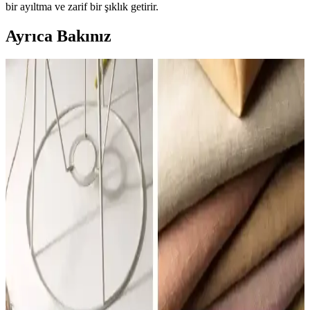
bir ayıltma ve zarif bir şıklık getirir.
Ayrıca Bakınız
Yatak Odasında Abajur Seçimi ve Yerleşiminde
Boyut, Renk ve Işık Uyumu
Yatak odasında abajur seçimi, boyut, renk ve ışık sıcaklığı gibi
faktörlerle odanın estetik ve fonksiyonel dengesini sağlar. Alternatif
aydınlatma çözümleri de değerlendirilebilir.
Yatak Odası ve Masa Lambası Abajur
Karşılaştırması: Malzeme, Tasarım ve Kullanıcı
Yorumları
İki farklı yatak odası abajuru ve masa lambası modelinin malzeme,
boyut, kullanım alanı ve kullanıcı geri bildirimleri detaylı şekilde
analiz edilerek, en uygun seçim için rehberlik sağlar.
Koçtaş'ta Abajur Şapkası: Ev Dekorasyonunda
Aydınlatmanın Estetik ve Fonksiyonel Rolü